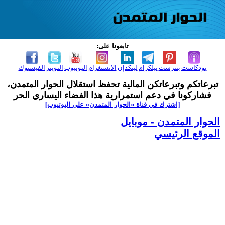
تابعونا على:
بودكاست
بنترست
تيلكرام
لينكدإن
الانستغرام
اليوتيوب
التويتر
الفيسبوك
تبرعاتكم وتبرعاتكن المالية تحفظ استقلال الحوار المتمدن،
فشاركونا في دعم استمرارية هذا الفضاء اليساري الحر
[اشترك في قناة ‫«الحوار المتمدن» على اليوتيوب]
الحوار المتمدن - موبايل
الموقع الرئيسي