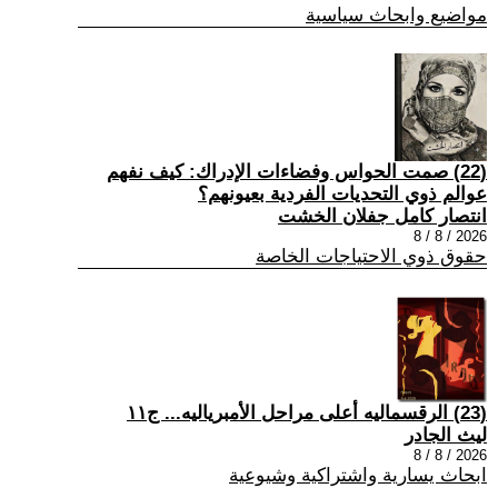
مواضيع وابحاث سياسية
(22) صمت الحواس وفضاءات الإدراك: كيف نفهم
عوالم ذوي التحديات الفردية بعيونهم؟
انتصار كامل جفلان الخشت
2026 / 8 / 8
حقوق ذوي الاحتياجات الخاصة
(23) الرقسماليه أعلى مراحل الأمبرياليه... ج١١
ليث الجادر
2026 / 8 / 8
ابحاث يسارية واشتراكية وشيوعية