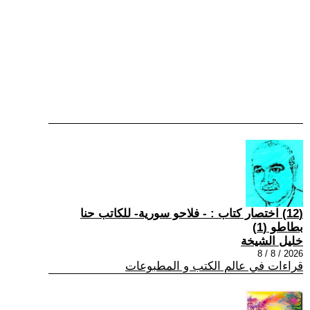
(12) اختصار كتاب : - فلاحو سورية- للكاتب حنا
بطاطو (1)
خليل الشيخة
2026 / 8 / 8
قراءات في عالم الكتب و المطبوعات