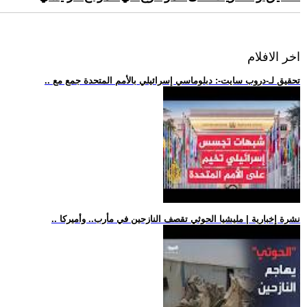
اخر الافلام
.. تحقيق لـ-دروب سايت-: دبلوماسي إسرائيلي بالأمم المتحدة جمع مع
.. نشرة إخبارية | مليشيا الحوثي تقصف النازحين في مأرب.. وأميركا