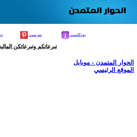
بودكاست
بنترست
تي
تبرعاتكم وتبرعاتكن المال
الحوار المتمدن - موبايل
الموقع الرئيسي