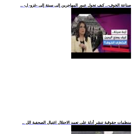
.. -صناعة الخوف-.. كيف تحول عبور المهاجرين إلى سبتة إلى -غزو- ل
.. منظمات حقوقية تنشر أدلة على تعمد الاحتلال اغتيال الصحفية الل