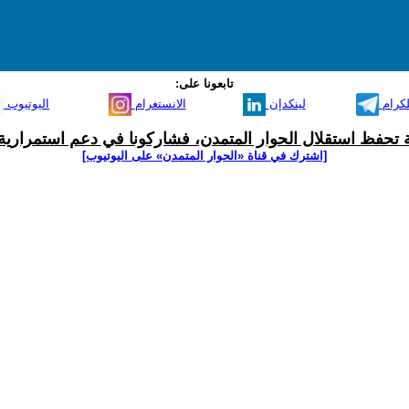
تابعونا على:
لكرام
لينكدإن
الانستغرام
اليوتيوب
ية تحفظ استقلال الحوار المتمدن، فشاركونا في دعم استمرارية 
[اشترك في قناة ‫«الحوار المتمدن» على اليوتيوب]