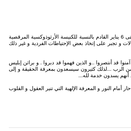
و الطوائف المسيحية المختلفة في كل المسكونة تتهيأ للإحتفال بأعياد الميلاد المجيدة إبتداء من يوم 25 ديسمبر القادم و حتى 6 يناير القادم بالنسبة للكنيسة الأرثوذوكسية المرقصية
ت و تجبر على إتخاذ بعض الإحتياطات الفردية و غير ذلك
م" (إنجيل يوحنا) فالذين عرفوا الحق هذه السنة 2020 قد تحرروا . والذين آمنوا قد أنتصروا ..و الذين فهموا قد دبروا . و براثن إبليس
 من الرب ...لذلك كثيرون سيسعدون بمعرفة الحقيقة و إلى
 أنهم يسدون خدمة لله...
أمام النور و المعرفة الإلهية التي تنير العقول و القلوب