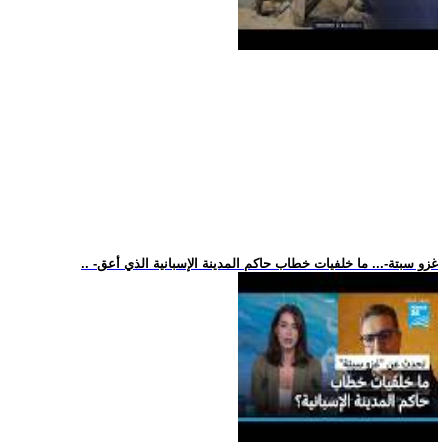
.. -غزو سبتة-... ما خلفيات خطاب حاكم المدينة الإسبانية الذي أعق