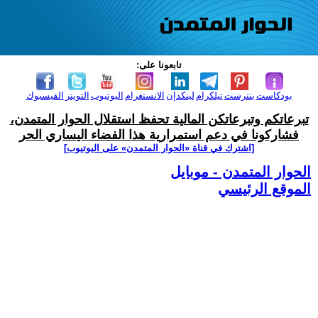
تابعونا على:
بودكاست
بنترست
تيلكرام
لينكدإن
الانستغرام
اليوتيوب
التويتر
الفيسبوك
تبرعاتكم وتبرعاتكن المالية تحفظ استقلال الحوار المتمدن،
فشاركونا في دعم استمرارية هذا الفضاء اليساري الحر
[اشترك في قناة ‫«الحوار المتمدن» على اليوتيوب]
الحوار المتمدن - موبايل
الموقع الرئيسي