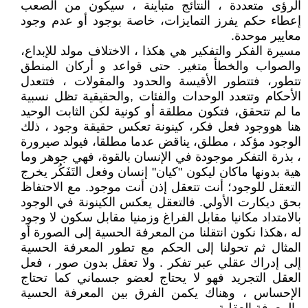
الرؤى متعددة ، النتائج متباينة ، سيكون من الصعب
إعطاء حكم يفرز التمايزات، خاصة بوجود أو عدم وجود
معايير موحدة.
مسيرة الفكر والتفكير هي هكذا ، الاختلاف مولد للإبداع،
والصواب والخطأ متغير. حتى قواعد و أركان المنطق
تتطور، فتتطور الأقيسة والحدود والمقولات ، فتتعدل
الأحكام وتتعدد الوحدات والفئات ,والحقيقية تظل نسبية
ما لم تتحقق، فتكون مطلقة أو كونية لكن الثابت الوحيد
هنا هووجود فعل فكر، كينونة تعكس حقيقة وجود ، ذلك
الوجود مؤكد ، مطلق، يناقض عدما مطلقا، فيولد صيرورة
، بذرة التفكر موجودة في الإنسان بالقوة، فهي جوهر وما
هية بدونها ماكان ليكون "كيان" إنسان وفعل التَفَكُر يخرج
التعقل للوجود؛ أنت تتعقل إذن أنت موجود. مع الاحتفاظ
بحق ديكارت الأولي. فالتعقل يعكس الكينونة في الوجود
بالامتداد مكانيا مقابل الفراغ وزمنيا مقابل سكون لا وجود
له ،هكذا نكون انتقلنا من المعرفة الحسية إلى الصورة أو
المثال ثم تحولنا إلى الحكم مع تطور المعرفة الحسية
إلى إدراك عقلي عبر تفكر . ولا تعقل بدون صور ، فعل
العقل التجريد فهو لا يحتاج لعضو جسماني كما تحتاج
الإحساس ، وهناك يكمن الفرق بين المعرفة الحسية