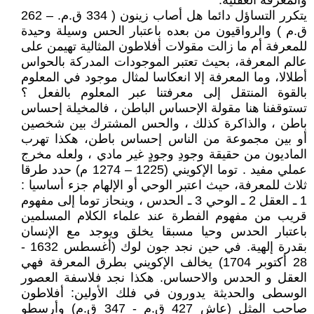
والمعرفة العقلية.
يتكرر التساؤل دائما هل أصاب زينون ( 334 ق.م. – 262
ق.م ) والرواقيون من بعده باعتبار الحس وسيلة وحيدة
للمعرفة أم ما زالت مقولات أفلاطون المثالية تهيمن على
عالم المعرفة، بحيث تعتبر الموجودات المدركة بالحواس
أطلالا، وما المعرفة إلا انعكاسا لمثال موجود في المعلوم
بالقوة المنتقل إلى معرفتنا عبر المعلوم بالفعل ؟
تستوقفنا هنا مقولة الإحساس الباطن ، فالمخيلة إحساس
باطن ، والذاكرة كذلك ، والحس المشترك بين شخصين
أو بين مجموعة من الناس إحساس باطن، هكذا تهرب
الماديون من حقيقة وجودِ وجودٍ غير مادي ، ولعله مخرج
عملي مفيد . توما الإكويني (1225 – 1274 م) حدد طرقا
ثلاث للمعرفة، حيث اعتبر الوحي أو الإلهام جزء أساسيا :
1 ـ العقل 2 ـ الوحي 3 ـ الحدس ، وينحاز توما إلى مفهوم
قريب من مفهوم الفطرة عند علماء الكلام المسلمين
باعتبار الحدس وحيا مسبقا يخلق ويوجد مع الإنسان
بقدرة إلهية. في حين نجد جون لوك (أغسطس 1632 -
28 أكتوبر 1704) يخالف الإكويني بطرق المعرفة فهي
العقل و الحدس والاحساس. هكذا نجد فلاسفة العصور
الوسطى والحديثة يدورون في فلك الأولين: أفلاطون
صاحب المثل (عاش 427 ق.م - 347 ق.م) وأرسطو