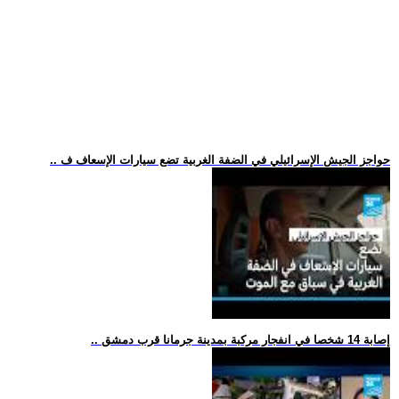
.. حواجز الجيش الإسرائيلي في الضفة الغربية تضع سيارات الإسعاف ف
.. إصابة 14 شخصا في انفجار مركبة بمدينة جرمانا قرب دمشق