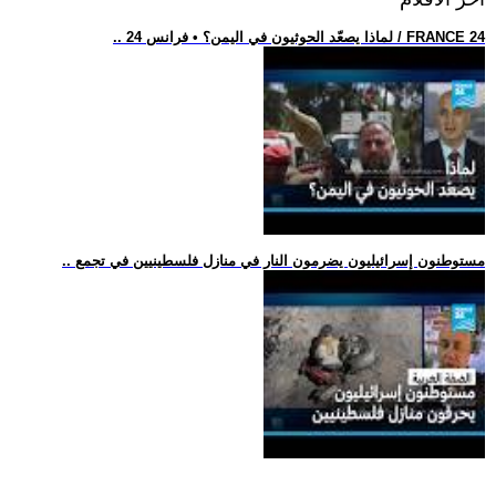
.. لماذا يصعّد الحوثيون في اليمن؟ • فرانس 24 / FRANCE 24
.. مستوطنون إسرائيليون يضرمون النار في منازل فلسطينيين في تجمع