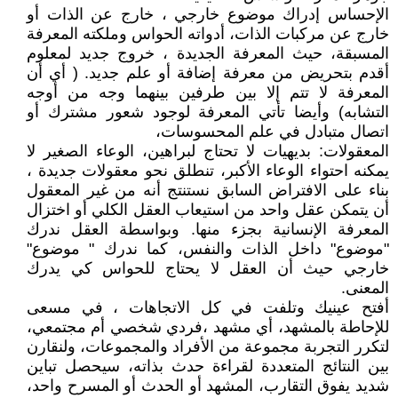
الإحساس إدراك موضوع خارجي ، خارج عن الذات أو
خارج عن مركبات الذات، أدواته الحواس وملكته المعرفة
المسبقة، حيث المعرفة الجديدة ، خروج جديد لمعلوم
أقدم بتحريض من معرفة إضافة أو علم جديد. ( أي أن
المعرفة لا تتم إلا بين طرفين بينهما وجه من أوجه
التشابه) وأيضا تأتي المعرفة لوجود شعور مشترك أو
اتصال متبادل في علم المحسوسات،
المعقولات: بديهيات لا تحتاج لبراهين، الوعاء الصغير لا
يمكنه احتواء الوعاء الأكبر، تنطلق نحو معقولات جديدة ،
بناء على الافتراض السابق نستنتج أنه من غير المعقول
أن يتمكن عقل واحد من استيعاب العقل الكلي أو اختزال
المعرفة الإنسانية بجزء منها. وبواسطة العقل ندرك
"موضوع" داخل الذات والنفس، كما ندرك " موضوع"
خارجي حيث أن العقل لا يحتاج للحواس كي يدرك
المعنى.
أفتح عينيك وتلفت في كل الاتجاهات ، في مسعى
للإحاطة بالمشهد، أي مشهد ،فردي شخصي أم مجتمعي،
لتكرر التجربة مجموعة من الأفراد والمجموعات، ولنقارن
بين النتائج المتعددة لقراءة حدث بذاته، سيحصل تباين
شديد يفوق التقارب، المشهد أو الحدث أو المسرح واحد،