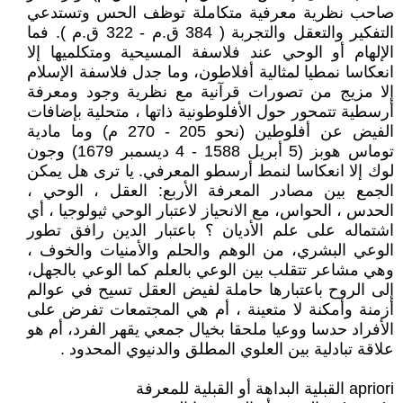
صاحب نظرية معرفية متكاملة توظف الحس وتستدعي
التفكير والتعقل والتجربة ‏( 384 ق.م - 322 ق.م ). فما
الإلهام أو الوحي عند فلاسفة المسيحية ومتكلميها إلا
انعكاسا نمطيا لمثالية أفلاطون، وما جدل فلاسفة الإسلام
إلا مزيج من تصورات قرآنية مع نظرية وجود ومعرفة
أرسطية تتمحور حول الأفلوطونية ذاتها ، متحلية بإضافات
الفيض عن أفلوطين (نحو 205 - 270 م) وما مادية
توماس هوبز (5 أبريل 1588 - 4 ديسمبر 1679) وجون
لوك إلا انعكاسا لنمط أرسطو المعرفي. يا ترى هل يمكن
الجمع بين مصادر المعرفة الأربع: العقل ، الوحي ،
الحدس ، الحواس، مع الانحياز لاعتبار الوحي ثيولوجيا ، أي
اشتماله على علم الأديان ؟ باعتبار الدين رافق تطور
الوعي البشري، من الوهم والحلم والأمنيات والخوف ،
وهي مشاعر تتقلب بين الوعي بالعلم كما الوعي بالجهل،
إلى الروح باعتبارها حاملة لفيض العقل تسيح في عوالم
أزمنة وأمكنة لا متعينة ، أم هي المجتمعات تفرض على
الأفراد حدسا ووعيا ملحقا بخيال جمعي يقهر الفرد، أم هو
علاقة تبادلية بين العلوي المطلق والدنيوي المحدود .
apriori القبلية البداهة أو القبلية للمعرفة