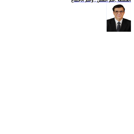
الفلسفة ,علم النفس , وعلم الاجتماع