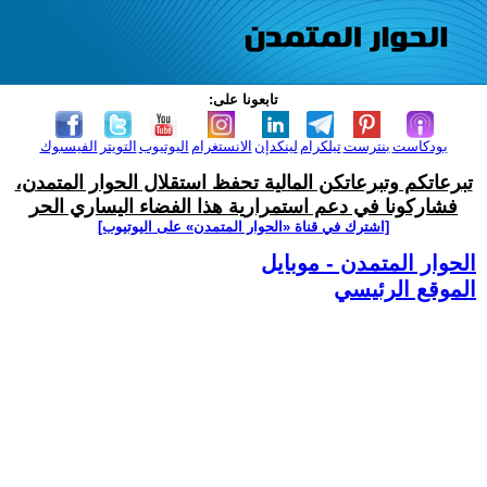
تابعونا على:
بودكاست
بنترست
تيلكرام
لينكدإن
الانستغرام
اليوتيوب
التويتر
الفيسبوك
تبرعاتكم وتبرعاتكن المالية تحفظ استقلال الحوار المتمدن،
فشاركونا في دعم استمرارية هذا الفضاء اليساري الحر
[اشترك في قناة ‫«الحوار المتمدن» على اليوتيوب]
الحوار المتمدن - موبايل
الموقع الرئيسي