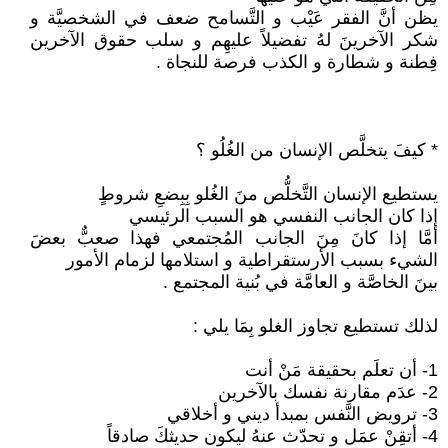
يظن أنَّ الفقر عَيْب و التَّسامح ضعف في الشخصيَّة و
شكر الآخرينَ لهُ تفضيلاً عليهِم و سلب حقوق الآخرين
فِطنة و شطارة و الكذب فرصة للنجاة .
* كيفَ يتخلَّص الإنسان من الغُلُو ؟
يستطيع الإنسان التَّخلُّص منَ الغُلو بِبِضعِ شروطٍ
إذا كان الجانب النفسي هو السبب الرئيسي
أمَّا إذا كانَ مِنَ الجانب المُجتمعي فهذا صعبٌّ بعضَ
الشيء بسبب الأرستقراطية و استلامها لزمام الأمور
بينَ الخاصَّة و العامَّة في بُنية المجتمع .
لذلك تستطيع تجاوز الغلو بِمَا يلي :
1- أن تعلَم بحقيقة مَنْ أنت
2- عدَم مقارنة نفسك بالآخرين
3- ترويض النَّفس بمبدأ ديني و أخلاقي
4- أتقِنْ عمَل و تحدّث عنهُ ليكون حديثكَ صادقاً