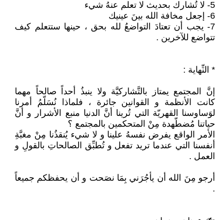
5- لا تُشارك بحديث لا تعلم عنهُ شيء
6- إجعل مخافة الله بينَ عينيك
7- يجب أن تعتادَ التواضعُ لله بحق ، حينها ستتعلم كيف
تتواضع للآخرين .
* النِّهاية :
إنَّ المجتمع يمتاز بالتَّشاركيَّة ولا ينبذُ أحداً صالحاً مهما
كانت الأنظمة و القوانين جائرة ، فلماذا نُسَلّمُ أمرنا
لوَساوسنا القهريّة التي تُرينا أنَّ الدنيا منبع الأشرار و أنَّ
حياتنا مُضطّهدة مِنْ المتحكمين بالمجتمع ؟
الأمر الواقع يفرض نفسهُ علينا و لا شيء يُنقذُنا مِنْ مغبَّةِ
أنفسنا التي عندما تريد تفعل و تُطبِّق الصالحاتِ بالقولِ و
العمل .
أرجو مِنَ الله أن يأجُرَني بِمَا نصَحت و أن يحفظكم جميعاً
.