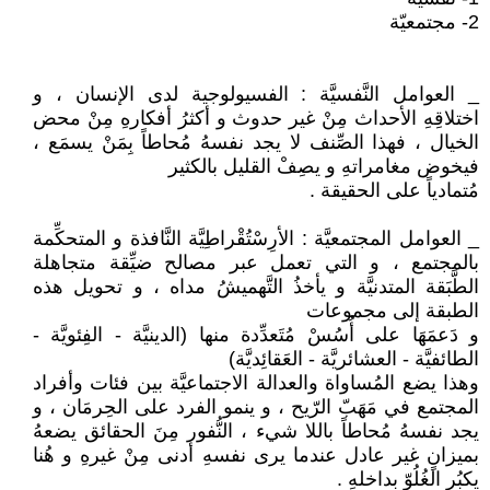
2- مجتمعيّة
_ العوامل النَّفسيَّة : الفسيولوجية لدى الإنسان ، و
اختلاقِهِ الأحداث مِنْ غير حدوث و أكثرُ أفكارهِ مِنْ محض
الخيال ، فهذا الصِّنف لا يجد نفسهُ مُحاطاً بِمَنْ يسمَع ،
فيخوض مغامراتهِ و يصِفْ القليل بالكثير
مُتمادياً على الحقيقة .
_ العوامل المجتمعيَّة : الأرِسْتُقْراطِيَّة النَّافذة و المتحكِّمة
بالمجتمع ، و التي تعمل عبر مصالح ضيِّقة متجاهلة
الطَّبَقة المتدنيَّة و يأخذُ التَّهميشُ مداه ، و تحويل هذه
الطبقة إلى مجموعات
و دَعمَهَا على أُسُسْ مُتَعدِّدة منها (الدينيَّة - الفِئويَّة -
الطائفيَّة - العشائريَّة - العَقائِديَّة)
وهذا يضع المُساواة والعدالة الاجتماعيَّة بين فئات وأفراد
المجتمع في مَهَبّ الرّيح ، و ينمو الفرد على الحِرمَان ، و
يجد نفسهُ مُحاطاً باللا شيء ، النُّفور مِنَ الحقائق يضعهُ
بميزانٍ غير عادل عندما يرى نفسهِ أدنى مِنْ غيرهِ و هُنا
يكبُر الغُلُوّ بداخلهِ .