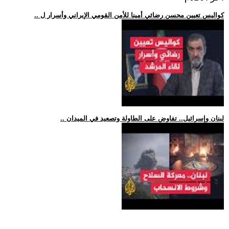
.. كواليس تعيين محسن رضائي أمينا للأمن القومي الإيراني وأسرار ل
.. لبنان وإسرائيل.. تفاوض على الطاولة وتصعيد في الميدان