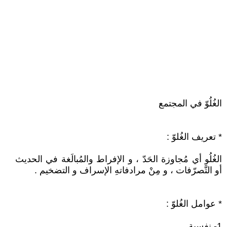
الغُلُوّ في المجتمع
* تعريف الغُلوّ :
الغُلُو أي مُجاوزة الحَدّ ، و الإفراط والمُبالَغة في الحديث
أو التَّصرّفات ، و مِنْ مرادفاتهِ الإسراف و التضخيم .
* عوامل الغُلوّ :
1- نفسية