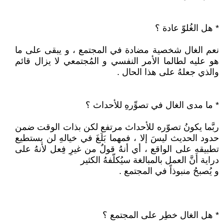
* هل الغُلوّ عادة ؟
نعم الغال شخصية مضادة في المجتمع ، و يبقى على ما
هو عليه لطالما الأمر النفسي و المُجتمعي لا يزال قائم
والذي جعلهُ على هذا الحال .
* ما مدى الغال في تصوِّرهِ للأحداث ؟
ربَّما يكونُ تصوّره للأحداث مرتفع لكن بذات الوقت ضمن
حدود الحديث ليسَ إلا ، فمهما بَلَغَ في خيالهِ لن يستطيع
تطبيقهِ على الواقع ، أي أنهُ قولٌ من غيرِ فِعل لأنهُ على
دراية أنَّ العمل بالمبالغة سيُكلّفهُ الكثير
و يُصبحُ منبوذاً في المجتمع .
* هل الغال خطِر على المجتمع ؟