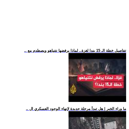
.. تفاصيل خطة الـ 15 بندا لغزة.. لماذا يرفضها نتنياهو ويصطدم مع
.. ما وراء الخبر | هل تبدأ مرحلة جديدة لإنهاء الوجود العسكري ال