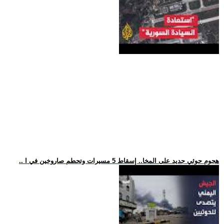
.. هجوم حوثي جديد على المخا.. إسقاط 5 مسيرات وتحطم صاروخين في ا