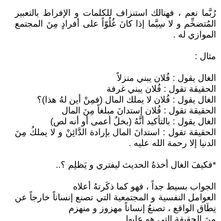
رُبَّما نعم ، فهنالك استنزاف للكلمات و الإفراط بالتعبير
المُتضخِّم و لا سِيَّما إذا كانَ غُلُوّاً على أفرادٍ مِنَ المجتمع
الموازي له .
مثال :
الغال يقول : فُلان يبني منزلاً
الحقيقة تقول : فُلان يبني غرفة
الغال يقول : فُلان لا يملك المال (فمِنْ أين لهُ هذا)؟
الحقيقة تقول : فُلان إستدانَ مبلغاً مِنَ المال
الغال يقول : بالتأكيد أنَّهُ (بخلٌ أعمى أو أنه لص)
الحقيقة تقول : استدانَ المال بإرادة الدَّائِنْ و لا يملكُ مِنَ
الدنيا إلا رحمة الله عليه .
*فكيفَ الغال أخذهُ الحديث ليفتري و يَظلِم ؟..
الجواب بسيط جداً ، فهو كما ذكَرتهُ أعلاه
العوامل النفسية و المجتمعية التي تصنع إنساناً خارجاً عن
نِطَاق الواقع ، تصنعُ إنساناً مهزوز و منهزم
مِنَ الحقيقة التي هو عليها