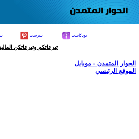
بودكاست
بنترست
تي
تبرعاتكم وتبرعاتكن المال
الحوار المتمدن - موبايل
الموقع الرئيسي