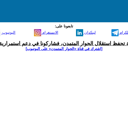
تابعونا على:
لكرام
لينكدإن
الانستغرام
اليوتيوب
ية تحفظ استقلال الحوار المتمدن، فشاركونا في دعم استمرارية 
[اشترك في قناة ‫«الحوار المتمدن» على اليوتيوب]