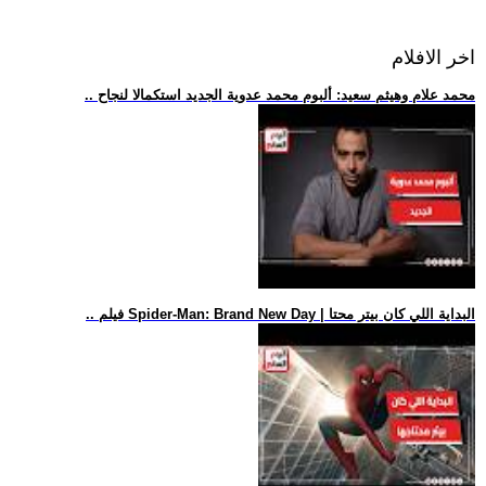
اخر الافلام
.. محمد علام وهيثم سعيد: ألبوم محمد عدوية الجديد استكمالا لنجاح
.. فيلم Spider-Man: Brand New Day | البداية اللي كان بيتر محتا