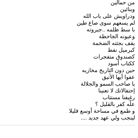
من حمالين
وبنائين
ودراويش على باب الله
لم يسعهم سوى صاع طين
با سط ظلمه ..جبروته
وعيونه الجاحظة
يقف بجثته الضخمة
كبرميل نفط
كصندوق متفجرات
ككتاب أسود
حين دون التاريخ مخازيه
عفوا أيها الأنيق
يا صاحب السمو والجلالة
إحتفالاتك لا تعنينا
رغيفنا مستتاب
علّه كفر بالقليل ؟
و طمع في مساحة أوسع قليلا
لينجب ولي عهد جديد ....