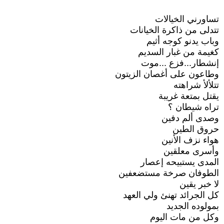
تساورني الخيالات
تتدلى من ذاكرة الخيانات
وباب يدنو كوجه أثيم
كغيمة من غبار السديم
إنشطار...فزع ...موت
وطاعون على أغصان الزيتون
تتلألأ شراهته
يقتل بمتعة غريبة
تراه شيطان ؟
وصدى ألم دفين
حروق الطين
هواء نزف الأنين
وأسرى معلقين
المدى يستبيحه إعصار
الطوفان صرخة مستضعفين
لا خبر يقين
كل الجرائد تهنئ ولي العهد
بمولوده الجديد
وكل من مات اليوم