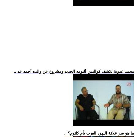
.. محمد عدوية يكشف كواليس ألبومه الجديد ومشروع عن والده أحمد عد
.. ما هو سر علاقة اليهود العرب بأم كلثوم؟