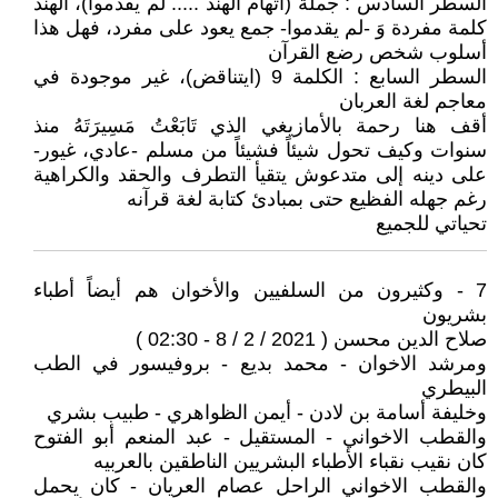
السطر السادس : جملة (اتهام الهند ..... لم يقدموا)، الهند
كلمة مفردة وَ -لم يقدموا- جمع يعود على مفرد، فهل هذا
أسلوب شخص رضع القرآن
السطر السابع : الكلمة 9 (ايتناقض)، غير موجودة في
معاجم لغة العربان
أقف هنا رحمة بالأمازيغي الذي تَابَعْتُ مَسِيرَتَهُ منذ
سنوات وكيف تحول شيئاً فشيئاً من مسلم -عادي، غيور-
على دينه إلى متدعوش يتقيأ التطرف والحقد والكراهية
رغم جهله الفظيع حتى بمبادئ كتابة لغة قرآنه
تحياتي للجميع
7 - وكثيرون من السلفيين والأخوان هم أيضاً أطباء
بشريون
صلاح الدين محسن ( 2021 / 2 / 8 - 02:30 )
ومرشد الاخوان - محمد بديع - بروفيسور في الطب
البيطري
وخليفة أسامة بن لادن - أيمن الظواهري - طبيب بشري
والقطب الاخواني - المستقيل - عبد المنعم أبو الفتوح
كان نقيب نقباء الأطباء البشريين الناطقين بالعربيه
والقطب الاخواني الراحل عصام العريان - كان يحمل