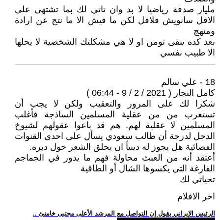
مليار صدفة رياضيا لا بد وان تاتي لك بما تشتهي على
الاقل سانويش فلافل لكن ما فيش الا ما نتج عن ارادة
ومنهج
بعد كده يبقى تومن او لا هي مشكلتك الشخصية لا يحلها
الا طبيب نفسي
18 - علي سالم
كامل النجار ( 2021 / 2 / 9 - 06:44 )
شكرا لك على المرور والتعقيب ولكن لا يجب أن
تستغرب من من عقلية المسلمين الساذجة فأغلب
المسلمين لا عقلية لهم. هم قد باعوا عقولهم لشيوخ
الدجل لدرجة أن طالب سعودي يسأل على احدى القنوات
الفضائية هل يجوز له دينياً ان يحلق الشعر حول دبره.
أعتقد أنه من العبث محاولة فهم ما يدور في الجماجم
الفارغة التي يكسوها الشال أو الطاقية
تحياتي لك
اخر الافلام
.. الرئيس الإيراني يقول إن التواصل مع المرشد الأعلى مجتبى خامنئ