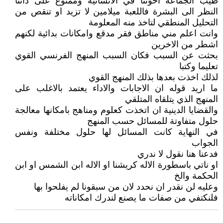
طيب الجماعة اخوتنا في الانسانية وممنوع على ذاتنا
النظر الى البشرة فاللعبة ميلامين لا تزيد او تنقص من
التحليل المنطقي لتاخذ منه المعلومة
وانت اعلم مني مناطق فقر مدقع وامكانات بدائية لكنهم
اشطر من الاخرين
بحثت عن السبب فكان السبب المنهج الفرنسي القوي
تعليما وكتبا
لذلك اخذت بعدها بذلك المنهج القوي
ما اريد قوله ان الاجابات والاداء يعتمد بالاغلب على
المنهج الذي يتلقاه المتلقي
والقضايا الدينية ان اتخذت كعلوم ومناهج بامكانها معالجة
حلول متفاوتة للمسائل حسب المنهج
في النهاية كانت المسائل لها حلول مختلفة ونفس
الجواب
فدعنا هنا نقول لا ندري
او ناتي باسطورة الاله كريشنا او الاله ابن الشمس او ابن
الحكمة والخ
وعليه لن نقدر ان نحدد لان من سبقونا لم يفلحوا بها
فلنكتفي من صفات ما يصنع لندرك امكاناته