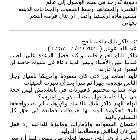
دنيوية كدرجة في سلم الوصول إلي عالم
الشهرة والمشاهير وسط الشعوب والجماعات الدينية
مقطع مادة أرسلتها واتمني ان تنال فرصة النشر
تحياتي
2 - ذاكر نايك داعية ناجح
عبد الله اغونان ( 2021 / 2 / 7 - 17:57 )
ذاكر نايك تخرج طبيبا ولكنه فضل الدعوة على الطب
فلدينا ميين الأطباء وليس لدينا دعاة في ستواه خاصة لن
ليسوا عربا عاربة
تأييد أسامة بن لادن كان سعوديا وأمريكيا بامتياز وجل
الناس يؤيدونه جهرا ثم سرا بعد أن تغيرت الحيثيات
قيام شباب بتحطيم كافتيريات في بانغلاديش ليس حجة
في اتها الداعية فهل ثبت أنه هو من امرهم؟
اتهام الهند ذاكر نايك بالفساد والإرهاب لم يقدمواحججا
ثابتة فحكومة الهند لها خروقات فظيعة في حق كل
المسلين بالهند
احتضان السعودية والإمارات وماليزيا للداعية رد فعل
سرعان ايتناقض ومصالحها الدولية
أما عن ثروته التي جمعها فعلى من يطعن فيها أن يبين