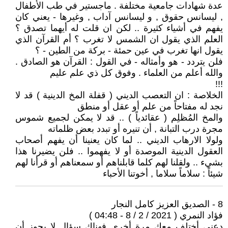
عدة شهادات جامعية مختلفة . ماجستير في طب الأطفال
, ليسانس حقوق , و ليسانس آداب , وغيرها - يعني كان
يفهم في أشياء كثيرة .. لكن ان قلت له أيهما تصدق ؟
العلم الذي يقول ان الشمس لا تغرب ؟ أم القرآن الذي
يقول انها تغرب في عين حمئة - بركة من الطين - ؟
فلن يتردد - هو وأمثاله - في القول : القرآن هو الصادق .
والله أعلم من العلماء . وفوق كل ذي علم عليم
!!!
الخلاصة : ان التعصب الديني ( قفلة المخ الدينية ) قد لا
نجد له مفتاحاً من علم أو عقل أو منطق
والمخ المُظلِم ( عقائدياً ) .. قد لا يمكن لجميع شموس
مجرة درب التبانة , أن تنيره أو تبدد بعض ظلماته
ولولا الارهاب الديني .. لما كان يعنينا أن يفهم أصحاب
العقول الدينية الموصدة أو لا يفهموا .. فلن يضيرنا هذا
بشيء .. ولقلنا لهم كلما قابلناهم أو سمعناهم أو قرأنا لهم
شيئاً : سلاماً سلاما , أخوتنا الأحباء
8 - الصديق العزيز كامل النجار
فؤاد النمري ( 2021 / 2 / 8 - 04:48 )
دعني أختلف معك مرة أخرى فهناك سؤال لا يجوز أن