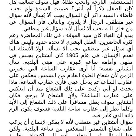
المستشفى البارحة وأنجب طفلاً، فهل سوف تسألينه هل
كان الطفل ذكراً أم أنثى؟ صمتت السيدة ولم تجب،
فأضاف السيد ذاكر أن السؤال يجب ألا يُسأل لأنه سؤال
غير منطقي. الرجال لا يلدون. وبالتالي فأن السؤال عن
من خلق الله يجب ألا يُسأل لأنه سؤال غير منطقي.
يبدو أن الغباء كان سيد الموقف في تلك المحاضرة رغم
كثرة الحاضرين. العقل البشري لا تحده حدود وليس هناك
أي سؤال غير منطقي يجب ألا نسأله. لولا الأسئلة لما
تقدم الإنسان. في عام 1905 كان أنشتاين يجلس في
مقهى وأمامه ساعة كبيرة على مبني البلدية. سأل
أنشتاين نفسه: أنا أرى عقارب الساعة التي تخبرني
الزمن لأن شعاع الضوء القادم من الشمس ينعكس على
عقارب الساعة ثم يدخل عيني فأرى عقارب الساعة. ماذا
يحدث لو أني ركبت على ذلك الشعاع منذ أن انعكس
على عقارب الساعة؟ ولأن الشعاع لا يرجع، فكان
أنشتاين سوف يظل مسافراً على ذلك الشعاع إلى الأبد
وكلما نظر إلى عقارب ساعة البلدية فسوف يكون الزم
ذاته الذي غادر فيه.
سؤال أنشتاين غير منطقي لأنه لا يمكن لإنسان أن يركب
على شعاع الشمس المنعكس من ساعة البلدية. ولكن
هذا السؤال غير المنطقي أدى إلى اكتشاف نظرية