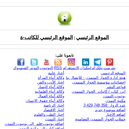
الموقع الرئيسي
الموقع الرئيسي للكاتب-ة
|
تابعونا على:
بنترست
تيلكرام
لينكدإن
الانستغرام
RSS
اليوتيوب
التويتر
الفيسبوك
الموقع الرئيسي
أخبار عامة
هيئة ادارة الحوار المتمدن - للإتصال بنا
وكالة أنباء المرأة
إحصائيات مؤسسة الحوار المتمدن
اخبار الأدب والفن
قواعد النشر
وكالة أنباء اليسار
ابرز كتاب / كاتبات الحوار المتمدن
وكالة أنباء العلمانية
يوتيوب التمدن
وكالة أنباء العمال
مكتبة التمدن
وكالة أنباء حقوق الإنسان
عدد الزوار: 3,429,748,358
اخبار الرياضة
اضافة موضوع جديد
اخبار الاقتصاد
اضافة الاخبار
اخبار الطب والعلوم
حملات الحوار المتمدن التضامنية
اخبار التمدن
إضافة يوتيوب-فلم إلى يوتيوب التمدن
إضافة كتاب إلى مكتبة التمدن