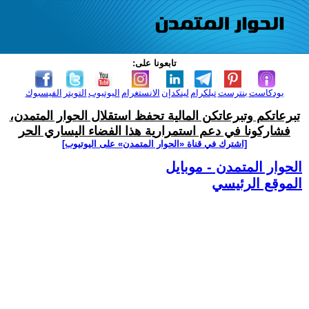
تابعونا على:
بودكاست
بنترست
تيلكرام
لينكدإن
الانستغرام
اليوتيوب
التويتر
الفيسبوك
تبرعاتكم وتبرعاتكن المالية تحفظ استقلال الحوار المتمدن،
فشاركونا في دعم استمرارية هذا الفضاء اليساري الحر
[اشترك في قناة ‫«الحوار المتمدن» على اليوتيوب]
الحوار المتمدن - موبايل
الموقع الرئيسي