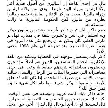
قال في إحدى لقاءته إن الماليزي من أصول هندية أكثر
ولاءً لرئيس وزراء الهند نارندا مودي من ولائه لرئيس
وزراء ماليزيا. ضجت مراكز الإعلام الماليزية ضده وطالبوا
بطرده من ماليزيا لكن الحكومة الماليزية ما زالت
متمسكة به.
جمع ذاكر نايك ثروة تقدر بأربعة وعشرين مليون دولار
وله استثمار في اثنين وعشرين شقة في ممباي. فهل لو
مارس الطب كان يمكن له أن يجمع مثل هذه الثروة في
هذه الفترة القصيرة منذ تخرجه في عام 1998 وحتى
الآن؟
ذاكر نايك يستعمل موهبته في الخطابة وتمكنه من اللغة
الإنكليزية ليخدع المستمعين، الذين هم أصلاً مؤدلجون
ويحضرون محاضراته لتزيدهم حماساً بلا وعي. في إحدى
محاضراته التي حضرها المئات من الرجال والنساء، سألته
سيدة، بالإنابة عن صديقتها الملحدة، إذا كان الله قد خلق
الأرض والسموات وكل شيء، وما دام لكل شيء خالق،
فمن خلق الله؟
إجابة ذاكر نايك كانت غريبة ومؤسفة في نفس الوقت،
لكن ذلك لم يمنع جمهور الحضور من التصفيق له بحرارة.
قال للسيدة: لو أن أحد الرجال قال لك إن أخي جون دخل