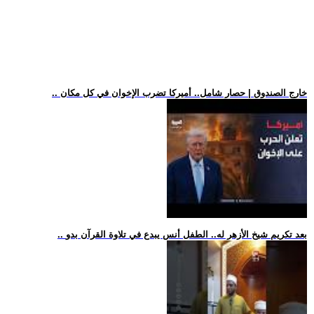
.. خارج الصندوق | حصار شامل.. أميركا تضرب الإخوان في كل مكان
.. بعد تكريم شيخ الأزهر له.. الطفل أنس يبدع في تلاوة القرآن بدو