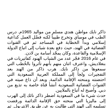
ذاكر نايك مواطن هندي مسلم من مواليد 1965م. درس
الطب في مومباي وتخرج طبيباً لكنه فضّل العمل كداعية
إسلامي وبدأ الخطابة في المساجد ثم في القنوات
الفضائية في الهند، حيث دفع بعدة شباب إلى اتباع الدولة
الإسلامية والقاعدة، وكان يمجّد أسامة بن لادن.
في عام 2016 فجّر عدد من الشباب الهنود كفاتيريات في
بنغلاديش، واعترف اثنان منهم بأنهم تأثروا بالخُطب التي
سمعوها من ذاكر نايك. هرب ذاكر من الهند بعد
التفجيرات ولجأ إلى المملكة العربية السعودية التي
احتضنته ومنحته الإقامة الدائمة. وبعد أن ذاع صيته في
القنوات الفضائية السعودية أنشأ قناة خاصة به تذيع من
دبي. وأصبح له أتباع بالملايين.
حدث شيء ما في السعودية اضطر ذاكر نائك إلى الهرب
إلى ماليزيا التي منحته حق الإقامة الدائمة ورفضت
تسليمه إلى الهند التي طالبت به عن طريق الانتربول. ثم