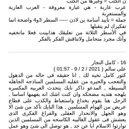
ن الكتب = وغيرها من الكتب
عرب عاربة - هي عبارة معروقة - العرب العاربة
والمستعربة
جملة = تأييد أسامة بن لادن ----- السطر 3و4 واضحة انما
تفكيرك لم يتقبلها
في الأسطر الثلاثة من تعليقك هذابينت فعلا ماتخفيه
وأنك مجرد متحامل ولاتناقش الفكر بالفكر
16 - كامل النجار
على سالم ( 2021 / 2 / 9 - 01:57 )
كتور كامل تحيه لك , انا حقيقه فى حاله من الذهول
والتعجب والحيره من عقليه المسلمين الساذجه الجاهله
البسيطه , المدعو ذاكر نايك يتحدث العربيه المكسره
بلهجه هنديه مضحكه وان كنت اشك انه يفهمها اساسا ,
الرجل هنا يقوم بخداع واستعباط والكذب على قطاع
عريض من الهوام المسلمين , هذا النايك تأكد من شئ الا
وهو الجهل والانحدار العقلى والفراغ الفكرى الذى
يعشش فى عقول الغالبيه الكاسحه من المسلمين الذين
توارثوا الاسلام ابا عن جد , هو توصل الى شئ وهو عمل