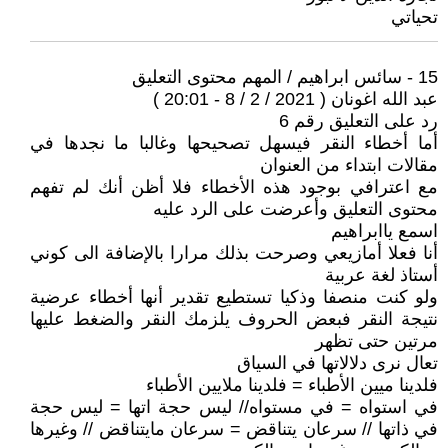
تحياتي
15 - سائس ابراهيم / المهم محتوى التعليق
عبد الله اغونان ( 2021 / 2 / 8 - 20:01 )
رد على التعليق رقم 6
أما أخطاء النقر فيسهل تصحيحها وغالبا ما نجدها في
مقالات ابتداء من العنوان
مع اعترافي بوجود هذه الأخطاء فلا أظن أنك لم تفهم
محتوى التعليق وأعرضت على الرد عليه
اسمع ياابراهيم
أنا فعلا أمازيعي وصرحت بذلك مرارا بالإضافة الى كوني
أستاذ لغة عربية
ولو كنت منصفا وذكيا تستطيع تقدير أنها أخطاء عرضية
نتيجة النقر فبعض الحروف يلزمك النقر والضغط عليها
مرتين حتى تظهر
تعال نرى دلالاتها في السياق
فلدينا ميين الأطباء = فلدينا ملايين الأطباء
في استواه = في مستواه// ليس حجة اتها = ليس حجة
في ذاتها // سرعان يتناقض = سرعان مايتناقض // وغيرها