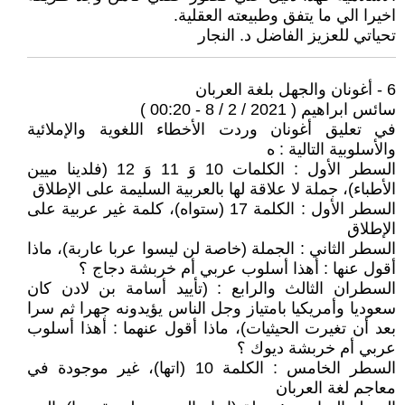
اخيرا الي ما يتفق وطبيعته العقلية.
تحياتي للعزيز الفاضل د. النجار
6 - أغونان والجهل بلغة العربان
سائس ابراهيم ( 2021 / 2 / 8 - 00:20 )
في تعليق أغونان وردت الأخطاء اللغوية والإملائية
والأسلوبية التالية : ه
السطر الأول : الكلمات 10 وَ 11 وَ 12 (فلدينا ميين
الأطباء)، جملة لا علاقة لها بالعربية السليمة على الإطلاق
السطر الأول : الكلمة 17 (ستواه)، كلمة غير عربية على
الإطلاق
السطر الثاني : الجملة (خاصة لن ليسوا عربا عاربة)، ماذا
أقول عنها : أهذا أسلوب عربي أم خربشة دجاج ؟
السطران الثالث والرابع : (تأييد أسامة بن لادن كان
سعوديا وأمريكيا بامتياز وجل الناس يؤيدونه جهرا ثم سرا
بعد أن تغيرت الحيثيات)، ماذا أقول عنهما : أهذا أسلوب
عربي أم خربشة ديوك ؟
السطر الخامس : الكلمة 10 (اتها)، غير موجودة في
معاجم لغة العربان