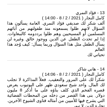
13 - فؤاد النمري
كامل النجار ( 2021 / 2 / 8 - 14:00 )
ألف شكر لك صديقي فؤاد النمري. العامة يسألون هذا
السؤال لانهم ظلوا يسمعونه منذ طفولتهم من آبائهم
المسلمين أو المسيحيين وهم ظلوا يرددومه كالببغاوات.
إذا لم تحدث الطفل عن الدين ووجود خالق وغيره لن
يسأل الطفل مثل هذا السؤال وربما يسأل: كيف وُجد هذا
العالم
تحياتي لك
14 - هاني شاكر
كامل النجار ( 2021 / 2 / 8 - 14:06 )
شكراً لك على المرور والتعقيب. فعلاً المذاكرة لا تجلب
لك المال. واحد شيخ سعودي ظهر على اليوتيوب يعرض
قصره الفخم الذي كلف بناؤه على ما أذكر 8 مليون
دولار. بنى هذا القصر من دخله من المحطات الفضائية
التي يشرح فيها للأميين من أمثاله فتاوى الشيوخ الآخرين.
تجارة الدين لا تبور