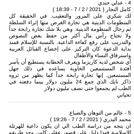
4 - عدلي جندي
كامل النجار ( 2021 / 2 / 7 - 18:39 )
لك شكري على المرور والتعقيب. في الحقيقة كل
المنظومات الدينية هي تجارة الغرض منها إثراء السلطة
ثم رجال المنظومة الدينية. وهي بلا شك تجارة رابحة جداً
ولا تحتاج رأس مال أكثر من حفظ بعض النصوص
والتدريب على رفع كفاءة الداعية. بالنسبة للإسلام فمنذ
بداية الدعوة كان التركيز على إخضاع القبائل العربية
واسترقاق النساء والأطفال
أي شخص لديه كاريزما ويعرف الخطابة يستطيع أن يأسر
أفئدة المستنمعين الخاوية يساعده في ذلك جهل
المستمعين. إنها تجارة رابحة جداً كما يظهر من ثروه
ذاكر نايك الذي جمع 24 مليون دولار بينما دفعته في
الطب لم يجمعوا حتى نصف مليون دولار
تحياتي
5 - عالم من التوهان والضياع
محمد البدري ( 2021 / 2 / 7 - 19:26 )
ان يتجه من دراسة الطب الي ان يكون داعية للهرتلة
الاسلامية فهذا دليل علي قصور عقلي كامن وجد طريقه