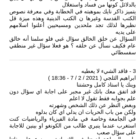
بالدلائل كونها من فساد واستغلال
يتميز ذاكر نايك بموهبته في الخطابة وفي معرفة نصوص
الكتب القدسة وغيرها ن الكتب الدينية وهذه ميزة قل
نظيرها لذلك تجد ملحدين ومسيحيين أعلنوا اسلامهم
على يديه
السؤال عن خلق الخالق سؤال غبي فلو سلمنا أنه خالق
عام فكيف نسأل عن خلقه ؟ هو فعلا سؤال غير منطقي
سفسطائي
3 - فاقد الشيء لا يعطيه
ابراهيم الثلجي ( 2021 / 2 / 7 - 18:36 )
وينك يا استاذ كامل وحشتنا
قد اتفق معك بانك غير مجبر على اجابة اي سؤال دون
علم بجوابه فقط تقول لا اعلم
وبغض النظر عن ذلك الشخص وشهرته
ولكن من باب الحريات ان يدلي اي كان بدلوه
في الجامعة وخاصة في مادة الفيزياء والرياضيات كنت
استغرب عندما ينبري طالب من الكونغو او بينين للاجابة
على سؤال صعب