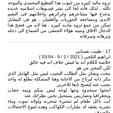
ثروه ماليه كبيره من جيوب هذا القطيع المحمدى والموحد
بالله , لذلك فأنه لجأ الى نشر فيديوهات اسلاميه عديده
يدغدغ فيها مشاعرهم وغرائزهم واحلامهم فى النعيم
الابدى ومضاجعه الحوريات والغلمان , هو فى المقابل
تمكن من جمع ثروه ماديه كبيره , هنا لابد من فضح هذا
الدجال الافاق وتنبيه هؤلاء الحمقى من السماع الى دجله
وترهاته وسرقاته
17 - طبيب نفساني
ابراهيم الثلجي ( 2021 / 2 / 9 - 03:54 )
خلاصة الكلام انه ما فيش خلاف انه فيه خالق
لكن المحير من هو
نبحث ونفكر مثل الطالب النجيب ليس مثل الهامل الذي
ينكر ذاته ليرتاح من الاجابة وهنا المشكلة يطلع له واحد
يجيب عنه ليصبح تابعا للاخرين
ابحثوا ستجدوه وجها لوجه ليس بينكم وبينه حجاب
وبجغرافيا وتضاريس يستحيل تخبي نظراتك عنه
انت تاكل طعام لم تنشيء شجرته ولولاه تموت وماء
تشربه يفتقد له مليارات الكواكب وهذه لبتوع الاحتمالات
والصدف