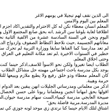
الى الذين نقف لهم تبجيلا في يومهم الاغر
المعلم بين اليوم والامس
المعلم انسان معطاء نكن له كل الاحترام والتقدير,اكاد اجزم ان
اظلافنا لغاية بلوغنا سن الرشد ,انه بحق صانع المجتمع الاول 
اليوم ونحن في السنة السادسة عشرة من الالفية الثانية ن
معاناتهم الجسيمة ,حيث نلاحظ اكتظاظ الصفوف وازدواج الدوام 
لم تعد مدارسنا كما الفناها سابقا ووزارة التربية لم تحرك 
خطير في السنوات الاخيرة ,لم تعد مكانة التعليم في العراق كم
وحتى اخلاق المعلم.
الطلاب ايضا تغيروا ولكن نحو الاسوأ للاسف,اذكر حينما كن
يوجد بكل مدرسة باحث اجتماعي مهمته حل مشاكل الطلاب ود
كان المعلم معطاء وذو خلق رفيع ولا يطبع ملازم ويبيعها لل
حرمة وهيبة.
اذكر من معلماتي ومدرساتي الجليلات انهن يبقين بعد الدوام ا
اقولها بحق امهاتنا انجبن ومعلماتنا ربونا على حسن الخص
صبيحة العابجي مدرسة كيمياء,الست سهام مدرسة حيوان,الس
مديرة المدرسة,مربية فاضلة بحق"
اشتاق لتلك الايام حينما كنا نرتدي زي موحد لونه جوزي كي تميز