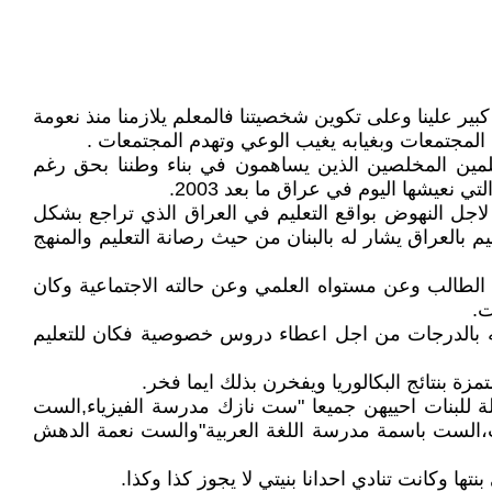
كبير علينا وعلى تكوين شخصيتنا فالمعلم يلازمنا منذ نعومة
ى المجتمعات وبغيابه يغيب الوعي وتهدم المجتمعات .
علمين المخلصين الذين يساهمون في بناء وطننا بحق رغم
عيشها اليوم في عراق ما بعد 2003.
ت لاجل النهوض بواقع التعليم في العراق الذي تراجع بشكل
م بالعراق يشار له بالبنان من حيث رصانة التعليم والمنهج
 الطالب وعن مستواه العلمي وعن حالته الاجتماعية وكان
ت.
لابه بالدرجات من اجل اعطاء دروس خصوصية فكان للتعليم
ة بنتائج البكالوريا ويفخرن بذلك ايما فخر.
ة للبنات احييهن جميعا "ست نازك مدرسة الفيزياء,الست
ت،الست باسمة مدرسة اللغة العربية"والست نعمة الدهش
ها وكانت تنادي احدانا بنيتي لا يجوز كذا وكذا.