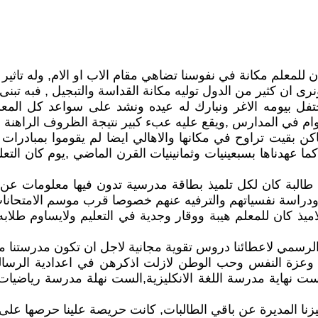
 للمعلم مكانة في نفوسنا تضاهي مقام الاب او الام, وله تاثير 
ونرى ان كثير من الدول توليه مكانة القداسة والتبجيل , فبه تبن
حتفل بيومه الاغر ونبارك له عيده ونشد على سواعد كل الم
في المدارس ,ويقع عليه عبء كبير نتيجة الظروف الراهنة التي ن
ساكن بقيت تراوح في مكانها والاهالي ايضا لم يقوموا بمبادرا
ا عهدناها بسبعينيات وثمانينيات القرن الماضي ,يوم كان التعلي
ت طالبة كان لكل تلميذ بطاقة مدرسية تدون فيها معلومات عن
راسة نفسياتهم والترفيه عنهم خصوصا قرب موسم الامتحانا
تلاميذ كان للمعلم هيبة ووقار وجدية في التعليم ولايساوم ط
لرسمي لاعطائنا دروس تقوية مجانية لاجل ان تكون مدرستنا متمز
ال وعزة النفس وحب الوطن لازلت اذكرهن في اعدادية الرسال
ت نهاية مدرسة اللغة الانكليزية,الست نهلة مدرسة رياضيا
نا المديرة عن باقي الطالبات, كانت حريصة علينا حرصها على بنت