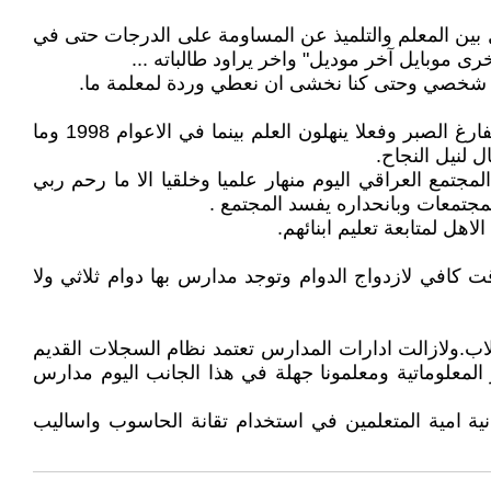
مل بين المعلم والتلميذ عن المساومة على الدرجات حتى في
ى موبايل آخر موديل" واخر يراود طالباته ...
و شخصي وحتى كنا نخشى ان نعطي وردة لمعلمة ما.
لقد عملت في التدريس واعطاء المحاضرات في معهد التكنولوجية للاعوام 1988, 1989 كان الطلاب ينتظرون بدء الحصة بفارغ الصبر وفعلا ينهلون العلم بينما في الاعوام 1998 وما
 لنيل النجاح.
تمع العراقي اليوم منهار علميا وخلقيا الا ما رحم ربي
لمجتمعات وبانحداره يفسد المجتمع .
هل لمتابعة تعليم ابنائهم.
 كافي لازدواج الدوام وتوجد مدارس بها دوام ثلاثي ولا
اب.ولازالت ادارات المدارس تعتمد نظام السجلات القديم
المعلوماتية ومعلمونا جهلة في هذا الجانب اليوم مدارس
لثانية امية المتعلمين في استخدام تقانة الحاسوب واساليب