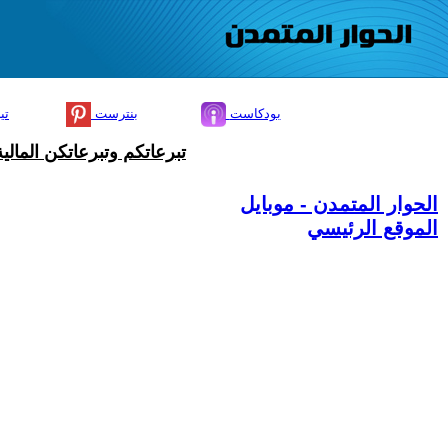
بودكاست
بنترست
تي
تبرعاتكم وتبرعاتكن المال
الحوار المتمدن - موبايل
الموقع الرئيسي