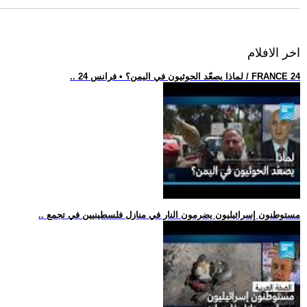
اخر الافلام
.. لماذا يصعّد الحوثيون في اليمن؟ • فرانس 24 / FRANCE 24
.. مستوطنون إسرائيليون يضرمون النار في منازل فلسطينيين في تجمع