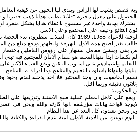
ثانوية قصص يشيب لها الراس ويندى لها الجبين عن كيفية التعا
اجل الحصول على معدل محترم "فلانة تطلب هدايا ذهب حصريا واخر
يشترك بهدية واحدة غير مسموح باعطاء هدايا بشكل منفرد ا
ون النتائج وخيمة على المجتمع وعلى الاسر.
لطالب تغير اصبح همه الاول البهرجة والظهور ودفع مبلغ من المال
س يبني وينشئ معامل ستنهار على رؤوس العاملين,باختصار المج
لم بكلمات ابذأ منها.المعلم هو صمام الامان للمجتمع فبه تبنى ا
لتعليم واعتمادهم على اسلوب التلقين ويقع العبء الاكبر على الا
يتها وانتهاءا باسلوب التعليم والمناهج وما ادراك ما المناهج.
ليم الحاسوب وان وجد المختبر فلا احد يدخله لعدم وجود وقت
اثون دقيقة وربما اقل.
س الحكومية .
يقع على كاهل المعلم عملية طبع الاسئلة وتوزيعها على الطل
يوجد قواعد بيانات مؤرشفة ,انها كارثة والله ونحن في عصر 
وتر ونحن بعيدون كل البعد عن هذا النظام.
 اليوم نوعين من الامية الاولى امية عدم القراءة والكتابة وا