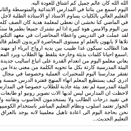
الله الله كان عالم جميل كم اشتاق للعودة اليه.
اليوم اسمع من بناتنا في المدارس الابتدائية والمتوسطة وال
التعليم العالي بالكليات يساوم الاستاذ او الاستاذة الطلبة ل
في الماضي كنا نخشى ان نعطي لمعلمة هدية كان الصف كله 
بين اليوم والامس هوة كبيرة اذا لم نشترك جميعا بطمرها ستك
تلاها لا يابهون بالعلم او مستوى المحاضرة لايريدون التعلم فا
هذا الطالب سيكون غدا طبيب بين يديه ارواح ابرياء او مهند
,اسمع احيانا كلمات بذيئة وجارحة يتلفظ بها الطلاب ويرد المع
يعاني معلمو اليوم من انعدام القدرة على اتباع اساليب جديدة ل
البيئة المدرسية كارثة بكل ما تحويه الكلمة من معنى بدءا من بنا
تفتقر مدارسنا اليوم للمختبرات العملية وخصوصا في مجال تع
ادري كيف يستطيع المعلم انهاء المنهج ففترة الدرس خمسة وثل
البيئة المدرسية لم تعد بيئة جاذبة للطلاب خصوصا في المدار
لاحظت ان المدارس ليس لديها الات تصوير رونيو او طابعات و
في تقييد درجات الطالب ولا يستخدمون الحاسوب وتقانته ولا
الجوار تعتمد اسلوب ونظام التعليم المباشر باستخدام الكومبي
نحن بحاجة اليوم الى اعادة تاهيل معلمينا لانه يوجد بالعراق
التعليم الحديث...