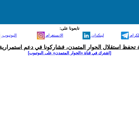
تابعونا على:
لكرام
لينكدإن
الانستغرام
اليوتيوب
ية تحفظ استقلال الحوار المتمدن، فشاركونا في دعم استمرارية 
[اشترك في قناة ‫«الحوار المتمدن» على اليوتيوب]