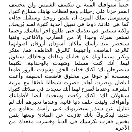
حينما ستوافيك المنية لن تنكسف الشمس ولن ينخسف
القمر حزنا على رحيلك, ومع لحظات نهايتك ستنازع كثيرا,
وستتوسل بملك الموت ان يقبض روحك وستقّبل حذاءه
كما هي عادتك دوما في تقبيل أحذية كثيرة لعله يُريحك,
ولكنه سيتفنن في تعذيبك حتى طلوع اخر انفاسك, وحينما
تستقر بقبرك وحيدا إلا من العقارب والافاعي, وقتها
سيحضر عند رأسك ملَكان أسودان أزرقان اصواتهما
كالرعد القاصف وأعينهما كالبرق الخاطف هما, منكر
ونكير, سيسألونك عن خيانتك ونفاقك وتخاذلك, ستقول
لهما, أنك كنت مسلما وشهدت بالوحدانية, لكنهما
سيصرخان بك: لكنك خذلت الحق, وشهدت بالزور طمعا
بمصلحة أو خوفا من مخلوق فأضعت الحقيقة وأعنت
الباطل ونصرت أهله, فصرت شيطانا ناطقا مع مرتبة
الشرف, وعندما تُصرح لهما أنك سجدت في صلاتك كثيرا,
سيقولان لك: لكنك ركعت وسجدتَ أيضا لأطماعك
وأهواءك, ولهثت خلف دنيا فانية, وعندما تخبرهم أنك لم
تتنازل عن دينك, سيضربونك على رأسك بمقامع من
حديد, ليذكروكَ بأنك تنازلت عن المبادئ وبعتها بثمن
بخس, ففزت بكرسيك في الدنيا وخسرت مقعدك من
الآخرة.