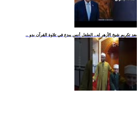
.. بعد تكريم شيخ الأزهر له.. الطفل أنس يبدع في تلاوة القرآن بدو