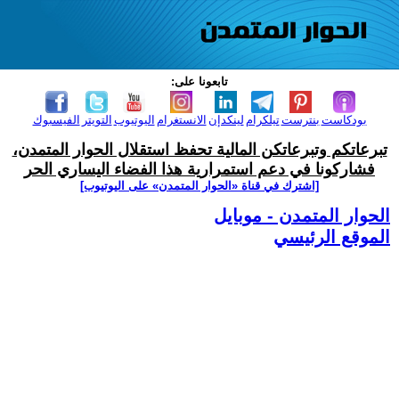
تابعونا على:
بودكاست
بنترست
تيلكرام
لينكدإن
الانستغرام
اليوتيوب
التويتر
الفيسبوك
تبرعاتكم وتبرعاتكن المالية تحفظ استقلال الحوار المتمدن،
فشاركونا في دعم استمرارية هذا الفضاء اليساري الحر
[اشترك في قناة ‫«الحوار المتمدن» على اليوتيوب]
الحوار المتمدن - موبايل
الموقع الرئيسي