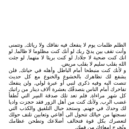
الظلم ظلمات يوم لا ينفعك فيه نفاقك ولا ريائك, وتتمنى
وأنت تقف بين يديّ ربك لو أنك كنت مظلوما لا ظالما, لو
انك كنت ضحية لا جلادا, لو كنت بريئا لا متهما, لو جئت
الله بقلب سليم لا بقلب مريض.
و لأنك كنت منبطحا أمام الباطل وأهله في حياتك, فلن
يشفع لك تظاهرك بالخشوع والخنوع مع كل حديث
تنصت اليه وفيه ذكرى لنبي أو عبرة لولي, ولن ينفعك
تفاخرك أمام الناس بتصدقّك بعشرة ألاف دينار من راتبك
كل شهر مراءاة, فلم تعد تلك صدقة السِر التي تُطفأ
غضب الرب, ولأنك كنت من أهل الزور فقد حجزت واديا
لك وحدكَ في جهنم, وستجد حبال التلفيق والكذب التي
نسجتها من خيالك تتحول الى أفاعي وثعابين تلتف حولك
لتعصرك بكل قوة فتخالف أضلاعك وتطحن عظامك
وتُخرج امعاءك من فمك.