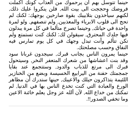
حينما تتوسل بهم أن يرحموك من العذاب كونك أكملت
فروضك وحججت الى بيت الله, فلن ينكروا عليك ذلك,
لكنهم سيأخذون بتلابيبك بقوة صارخين بوجهك: لكنك لم
تحج الى قلوب الابرياء والمعذبين, ولم تنصفهم, ولو لمرة
واحدة في حياتك, وحينما تصرخ متألما في كل مرة يبدلون
فيها جلدك المحترق, سيقولن لك: لكنك كنت تستمتع ولم
تكن تتألم وأنت تبدل وجهك في كل يوم تمارس فيه
النفاق وحسب مصلحتك.
حينما يمرون الناس بجانب قبرك, سيجدون غربانا سود
وقد بنت اعشاشها من شعرك المتعفر النخر, وسيتحول
قبرك الى مرتع للذباب والدود, وستتجمع عند بقايا
جمجمتك حفنة من اليرابيع الخسيسة وبضع من الخنازير
اللئيمة يتذاكرون حيلك والاعيبك, حينها ستدرك أن مظاهر
الورع والعبادة التي كنت تخدع الناس بها في الدنيا, لم
تمكنك من خداع الله, لآن ألله عز وجل يعلم خائنة الاعين
وما تخفي الصدور!!.