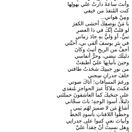
وأنتَ ساعةَ دارتْ علي بهولِها
كنت المُنقذَ من حَيفي
ومِنْ هواني...
يا مَنْ بوصفِكَ أخشى الكفرَ
لو قلتُ إنَّكَ في ذا العصرِ
نبيٌّ، أو وَليٌّ بهِ جادَ زماني
في بئرِ يوسفَ ألقى بي، أحبَّتي
أخفَّ من الريحِ أتيتَ وكانَ
دليلَك نبضي، وحرُّ أنفاسي
وحينَ بأنيابِها عليّ أطبقتْ
من نورِ جبينِكَ شحَذتُ طاقتي
خلفَ جدرانِ سِجني
ورغمَ المسافاتِ؛ أتاكَ صوتي
فكنتَ ملاكاً عبرَ الحواجزِ مُنقذي
على جنحَيكَ كما العاشقونَ حملتَني
ذليلاً، أسودَ الوجهِ؛ باتَ سجَّاني
أشاعَ مَن لا ضميرَ لهُم بَيني
وخطُّوا اللافتاتِ بأسودِ الخطِّ
وأبياتَ نعيٍ كتبوا على جدرانِي
وهل نسيتَ أنْ حِقداً عليَّ