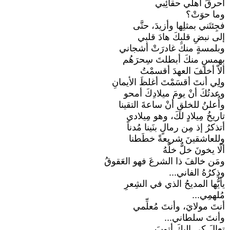
أحرقَ أهلي حقائِبي
وما حوَتْ؟
فجِئتَني بمثلِها وأزيدَ، حتَّى
إلى نبضِ قلبِكَ هادَ قلبي
وبلمسةٍ منكَ غادرَتْ أشجاني
بهمسٍ منكَ أبطلتَ سِحرَهُم
ألاّ أخلفَ العهدَ أقسمْتُ
ولِي أنتَ أقسَمْتَ أغلظَ الأيمانِ
وعدتُكَ أنْ يومَ ميلادِكَ أمحو
وأُعلنُ للخلقِ أنْ ساعةَ التقينا
تاريخُ مِيلادٍ لكَ، وهو مِيلادي
أتذكرُ إذ مِن رمالٍ بنَينا مُدناً
وللعاشقينَ شريعةً خطَطنا
ألّا يخونَ خلٌّ خلَّهُ
ومَن خالفَ ذا الشرعَ فهو العَقوقُ
وذِكرُهُ الفاني...
يأيُّها المديحُ الذي في الشِعرِ
مُلهمِي...
أنتَ مولايَ، وأنتَ مُعلِّمي
وأنتَ سلطاني...
تعالَ كي إليكَ أتوبَ