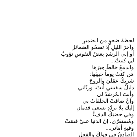
لحظةَ صَحوٍ من الضميرِ
وآخرَ الليلِ إذ تصحُو الضمائرُ
أو إلى الرشدِ بعضُ النفوسِ تؤوبُ
لي كتبتْ...
والدمعُ خالطَ حِبرَها
مَن كنتُ يوماً حبيبَها:
شريكُ عقليَ والروحَ
دليلُ سفينتي أنتَ، وربّاني
وأنتَ المُرشدُ لي
وإنْ ضاقتْ الحلقاتُ بي
إليكَ بلا تردّدٍ تسعى قدمانِ
وفي حضنِكَ الدفءُ
ومُستقرّي، إنْ الدنيا عليَّ قسَتْ
وفيهِ أمَاني...
الصادقُ في قولِكَ والفعلِ