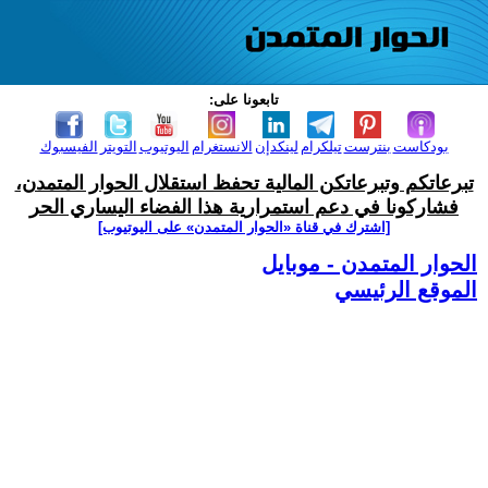
تابعونا على:
بودكاست
بنترست
تيلكرام
لينكدإن
الانستغرام
اليوتيوب
التويتر
الفيسبوك
تبرعاتكم وتبرعاتكن المالية تحفظ استقلال الحوار المتمدن،
فشاركونا في دعم استمرارية هذا الفضاء اليساري الحر
[اشترك في قناة ‫«الحوار المتمدن» على اليوتيوب]
الحوار المتمدن - موبايل
الموقع الرئيسي