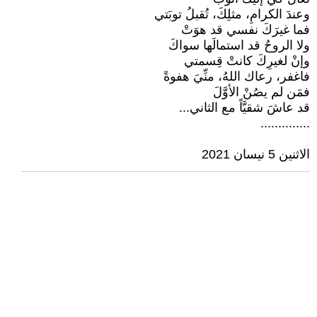
وعندَ الكرامِ، مثلِكَ، تُقبلُ توبَتي
فما غيرَكَ نفسي قد هوَتْ
ولا الروحُ قد استمالَها سواكَ
وإنْ لغيرِكَ كانتْ قِسمتي
فاغفر، رعاك اللهُ، منِّيَ هفوةً
فمَن لم يصُنْ الأوَّلَ
قد عاشَ شقيَّاً مع الثاني...
..............
الاثنين 5 نيسان 2021