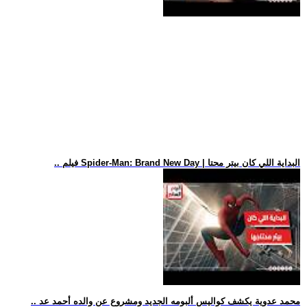
.. فيلم Spider-Man: Brand New Day | البداية اللي كان بيتر محتا
.. محمد عدوية يكشف كواليس ألبومه الجديد ومشروع عن والده أحمد عد