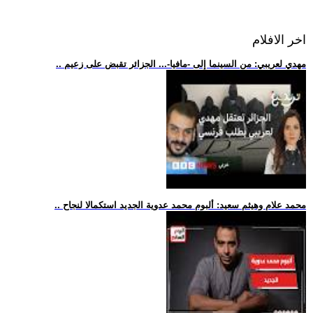
اخر الافلام
.. مهدي لعريبي: من السينما إلى -مافيا-... الجزائر تقبض على زعيم
.. محمد علام وهيثم سعيد: ألبوم محمد عدوية الجديد استكمالا لنجاح