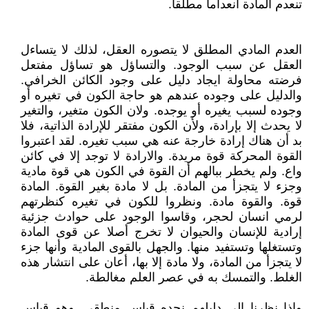
تنعدم المادة انعداما مطلقا.
العدم المادي المطلق لا يتصوره العقل، لذلك لا يتساءل
العقل عن سبب الوجود. والتساؤل هو تساؤل مفتعل
فرضته محاولة ايجاد دليل على وجود الكائن الخرافي.
والدليل على وجوده عندهم هو حاجة الكون في تغيره أو
وجوده لسبب يغيره أو يوجده. ولان الكون متغير، والتغير
لا يحدث إلا بإرادة، ولأن الكون مفتقر للإرادة الذاتية، فلا
بد أن هناك إرادة خارجة عنه هي سبب تغيره. لقد اعتبروا
القوة المحركة قوة مريدة. والارادة لا توجد إلا في كائن
واع. ولم يخطر ببالهم أن القوة في الكون هي قوة مادية
وجزء لا يتجزأ من المادة. بل لا مادة بغير القوة. المادة
قوة. والقوة مادة. ونظروا للكون في تغيره كنظرتهم
لرمي انسان لحجر، وقاسوا الوجود على حوادث جزئية
إرادية للإنسان والحيوان لا تخرج أصلا عن قوى المادة
وتستغلها وتستفيد منها. والجهل بالقوى المادية وأنها جزء
لا يتجزأ من المادة، ولا مادة إلا بها، أعان على انتشار هذه
الغلط. والتمسك به في عصر العلم مغالطة.
واذا نظرنا الى دليلهم نجده قياس منطقي. وهو قياس