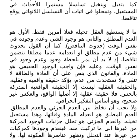
كما يتقبل ويتخيل تسلسلا مستمرا للأحداث في
المستقبل. وتمحلوا في اثبات أن التسلسل اللانهائي يوقع
تناقضا.
ما لا يستطيع العقل تخيله فعلا أمرين فقط. الأول هو
العدم المطلق. والثاني هو وجود الشي وعدم وجوده في
نفس الوقت (حدوث التناقض). كما أن القول بحدوث
شيء من عدم مطلق أو انعدامه عدما مطلقا يتضمن
تناقضا، إذ لا بد أن يمر بلحظة وجود وعدم وجود في
نفس الوقت. وعليه فإن واجب الوجود الحقيقي هو
المادة. والقانون الذي ينص على أن المادة والطاقة لا
تنفى ولا تستحدث من عدم، يؤكد حقيقة واقعية وعقلية.
والحقيقة العقلية ليست إلا الحقيقة الواقعية المدركة
بالحس. فلا حقيقة عقلية إلا أصلها الواقع، والعكس غير
صحيح، وهو أساس التفكير الخرافي.
ولا يجب أن نخلط بين العدم الجزئي والعدم المطلق.
العدم المطلق هو انعدام المادة وفنائها، وهذا مستحيل
تخيله. والعدم الجزئي هو تحلل جزئيات الوجود المركبة
من غيرها الى ما تركبت منه. فينعدم وجودها كمركبات
من غيرها عند التحلل وتظهر عناصرها المكونة لها. ولا