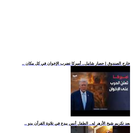
.. خارج الصندوق | حصار شامل.. أميركا تضرب الإخوان في كل مكان
.. بعد تكريم شيخ الأزهر له.. الطفل أنس يبدع في تلاوة القرآن بدو