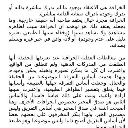
الخرافة هي الاعتقاد بوجود ما لم يدرك مباشرة بذاته أو
يدرك وجوده بادراك صفاته الذاتية مباشرة.
الخرافة مجرد خيال يعتقد صاحبه أنه حقيقة خارجية. وما
يجعله يعتقد ذلك هو توهمه ان الخرافة سبب لظاهره
مشاهدة ولا يشاهد سببها (وخفاء سببها الطبيعي يعتبره
دليل على عدم وجوده)، أو لأنه واثق في خبر غيره ويسلم
بصدقه.
من مغالطات العقلية الخرافية عند تعريفها للحقيقة أنها
انطلقت من المدركات الذهنية ولم تنطلق من الواقع.
واعتبرت ان كل ما يمكن تصوره وتخيله يمكن وجوده.
وبهذا هدمت أساس التفرقة الموضوعية بين الحقيقة
والخيال. وجعلت أساس التفرقة جهلها بالطبيعة وأسبابها
فيما يتعلق بتفسير الظواهر الطبيعية، واعتبرت سببها
ارادة واعية، وبنت على ذلك قياسا فاسدا. والأساس
الثاني هو صدق المخبر بخصوص الخرافات الأخرى. وهنا
أصبحت الثقة في صدق المخبر هي أساس التفريق وليس
مضمون الخبر. ولهذا ينكر المخرفون على بعضهم بعضا
لأن أساس التفريق أصبح ذاتيا وليس موضوعيا وهو طبيعة
الخرافة نفسها.