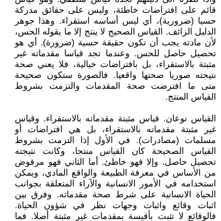
قائم على افتراضات خاطئة، وليس على حقائق مدركة
حسيا (ضرورية)، أي ليس أساسه استقراء. وهذا جوهر
الدليل الزائف. القياس الصحيح لا ينتج إلا ما يقوله الحس،
لأن مادته يجب أن تكون حقيقة حسية (ضرورة). أي هو
تحصيل حاصل للحس. وعندما تجد قياسا مقدماته غير
مثبتة بالاستقراء، بل بافتراضات خيالية، فلا يعني صحة
نتيجته صوريا صحتها واقعيا. فالصورة ستكون صحيحة
متى ما افترضت صحة المقدمات والتزمت بشروط
القياس المنتج.
القياس نوعان. قياس مثبتة مقدماته بالاستقراء. وقياس
غير مثبتة مقدماته بالاستقراء، بل هي افتراضات أو
مسلمات (مصادرات). في الأول إذا التزمت بشروط
القياس الصحيحة كان القياس منتجا، وكانت نتيجته
تحصيل حاصل. وإلا فهو خاطئ. أما الثاني فهو مرفوض
من الأساس في معرفة الطبيعة والواقع المادي، ويمكن
استخدامه في الأمور الانسانية والآراء المتعلقة بجوانب
الحياة الانسانية على شرط صحة مقدماته. وفرق بين
اثبات وقائع واثبات وجهات نظر في شؤون الحياة.
فالوقائع لا تثبت بأقيسة بمقدمات غير مثبتة أصلا. فما