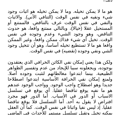
ذلك؟
هو ما لا يمكن تخيله. وما لا يمكن تخيله هو اثبات وجود
شيء ونفيه في نفس الوقت (التنافي الآني). والاثبات
والنفي في نفس الوقت عرف بالتناقض. فالممتنع أو
المستحيل عقلا (خيالا)، وبالتالي ممتنع واقعا، هو حدوث
التناقض، وهو وجود الشيء وعدم وجوده في نفس
الوقت. تخيل أي شيء فذاك ممكن واقعا، وغير الممكن
واقعا هو ما لا تستطيع تخيله أساسا، وهو أن تتخيل وجود
الشي ونفي وجوده (نقضيه) في نفس الوقت.
ولكن هذا يعني إمكان نفي الكائن الخرافي الذي يعتقدون
بوجوده، ويجعلونه سببا للإيجاد من عدم وتفسير الظواهر
الطبيعية. بينما ابتدعوا مغالطاتهم لتثبت وجوده أصلا.
ولمنع إمكان نفي الخرافة الأساسية ابتدعوا اصطلاحا
جديدا وهو اصطلاح واجب الوجود. وواجب الوجود عندهم
هو ما نفيه يوقع تناقضا عقليا. أي يوقع في تسلسل
الاسباب أو الدور في الأسباب. أما الدور فهو مجرد
افتراض لا يقول به أحد. أما التسلسل فلا يوقع تناقضا
عقليا. إذ ليس نفيا واثباتا في نفس الوقت. كما أن العقل
يمكنه تخيل وتقبل تسلسل مستمر للأحداث في الماضي