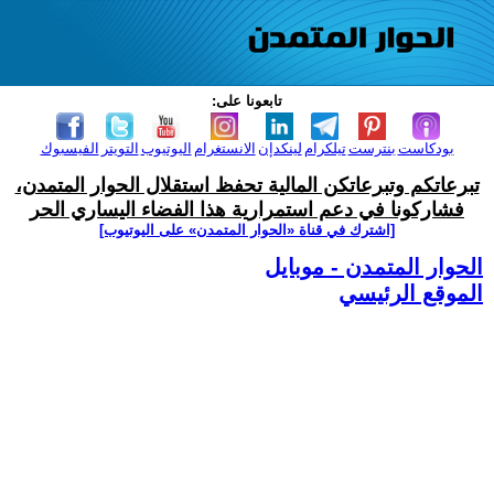
تابعونا على:
بودكاست
بنترست
تيلكرام
لينكدإن
الانستغرام
اليوتيوب
التويتر
الفيسبوك
تبرعاتكم وتبرعاتكن المالية تحفظ استقلال الحوار المتمدن،
فشاركونا في دعم استمرارية هذا الفضاء اليساري الحر
[اشترك في قناة ‫«الحوار المتمدن» على اليوتيوب]
الحوار المتمدن - موبايل
الموقع الرئيسي