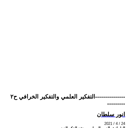
التفكير العلمي والتفكير الخرافي ح٢---------------
---------
انور سلطان
2021 / 4 / 24