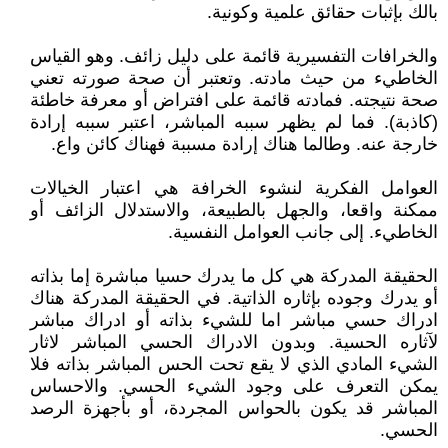
بالك بإثبات حقائق علمية وكونية.
والخرافات التفسيرية قائمة على دليل زائف. وهو القياس
الخاطيء من حيث مادته. وتعتبر أن صحة صورته تعني
صحة نتيجته. فمادته قائمة على افتراض أو معرفة خاطئة
(كاذبة). فما لم يظهر سببه المباشر، اعتبر سببه إرادة
خارجة عنه. وطالما هناك إرادة مسببة فهناك كائن واع.
العوامل الفكرية لنشوء الخرافة هي اعتبار الخيالات
ممكنة واقعا، والجهل بالطبيعة، والاستدلال الزائف أو
الخاطيء. إلى جانب العوامل النفسية.
الحقيقة المدركة هي كل ما يدرك حسيا مباشرة إما بذاته
أو يدرك وجوده بإثاره الذاتية. في الحقيقة المدركة هناك
ادراك حسي مباشر اما للشيء بذاته أو ادراك مباشر
لآثاره الحسية. وبدون الادراك الحسي المباشر لاثار
الشيء المادي الذي لا يقع تحت الحس المباشر بذاته فلا
يمكن التعرف على وجود الشيء الحسي. والاحساس
المباشر قد يكون بالحواس المجردة، أو بأجهزة الرصد
الحسي.