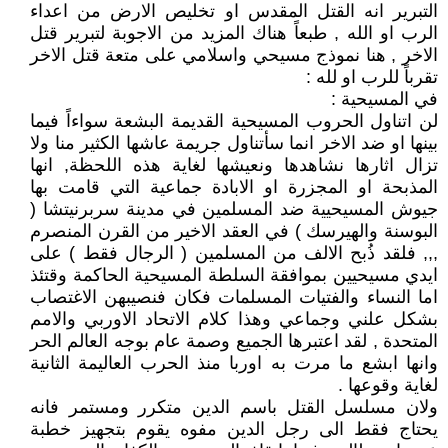
التبرير انه القتل المقدس او تخليص الارض من اعداء
الرب او الله , طبعاً هناك المزيد من الاجوبة لتبرير قتل
الاخر , هنا نموذج مسيحي واسلامي على متعة قتل الاخر
تقرباً للرب او لله :
في المسيحية :
لن اتناول الحروب المسيحية القديمة البشعة سواءاً فيما
بينها او ضد الاخر انما سأتناول جريمة عاشها الكثير منا ولا
تزال اثارها نشاهدها ونعيشها لغاية هذه اللحظة, انها
المذبحة او المجزرة او الابادة جماعية التي قامت بها
جيوش المسيحيية ضد المسلمين في مدينة سربرنيتشا (
البوسنة والهيرسك ) في العقد الاخير من القرن المنصرم
,,, فلقد ذُبح الالف من المسلمين ( الرجال فقط ) على
ايدي مسيحيين بموافقة السلطة المسيحية الحاكمة وقتئذ
اما النساء والفتيات المسلمات فكان فنصيبهن الاغتصاب
بشكل علني وجماعي وهذا كلام الاتحاد الاوربي والامم
المتحدة , لقد اعتبرها الجميع وصمة عام بوجه العالم الحر
وانها ابشع ما مرت به اوربا منذ الحرب العاليمة الثانية
لغاية وقوعها .
ولان مسلسل القتل باسم الدين متكرر ومستمر فانه
يحتاج فقط الى رجل الدين مفوه يقوم بتجهيز خطبة