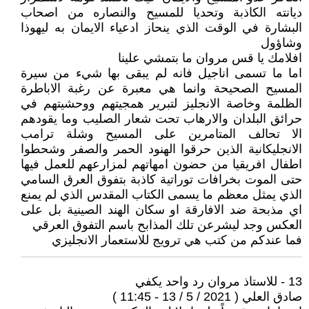
ديانته الكاذبة وتحديا للمسيح والنصاره من اصحاب
البشارة في الوقت الذي ينحاز ادعياء الايمان به ليهوذا
وشاؤول
افلامك يا قس مروان ما بتمشي علينا
اما ما تسمى اناجيل فانه لم يبقى بها شيء من سيرة
المسيح الصحيحة وانما هي معبرة عن رغبة الاباطرة
الظلمة وخاصة الانجليز لتبرير همجيتهم ووحشيتهم في
حرائق البلدان والارهاب تحت شعار الصليب وما يقودهم
الا تحالف المتامرين على المسيح وشلة ترامب
الانجليكانية الذين حرقوا الهنود الحمر والصفر وشحطوا
اطفال افريقيا من حضون امهاتهم لمزارعهم للعمل فيها
حتى الموت بخرافات توراتية كاذبة بتفوق العرق السامي
الذي يمثل معظم ما يسمى الكتاب المقدس الذي لم يمنع
اي مذبحة ضد الافارقة او سكان الهند الصينية بل على
العكس وجد ليشرعن تلك المذابح باسم التفوق العرقي
فما عندكم من كتب هي ترويج للاستعمار الانجليزي
13 - للاستاذ مروان رد واحد يكفي
صادق العلي ( 2021 / 5 / 13 - 11:45 )