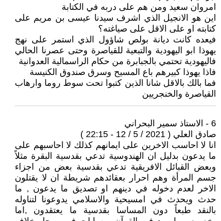
امروان سعيد ومن هم على دربه في الكتابة
اين هو الانجيل الذي اشرف سيدنا عيسى بن مريم على
كتابته او على الاقل على صياغته؟
فيعده كانت ديانة بولص شاؤول الذي استمر على نهج
يهوذا ابو اليهودية والتبعية للقياصرة وحتى عصرنا الحالي
فاليهودية تحتمي بالجبابرة من حكام الراسمالية العدوانية
فاذا يهوذا كبيرهم باع المسيح وسرق صندوق الكنيسة
فما بالك بالاقل شانا الذين كتبوا تحت سوط روما وارهاب
القياصرة والخنجريين
6 - الاستاذ سمير البحراني
صادق العلي ( 2021 / 5 / 12 - 22:15 )
انا لا احاسب الاخرين على ايمانهم كذلك لا احاسبهم على
ما يدعون بدليل ان الهندوسية تدعي بقدسية البقرة مثلاً
وبعض القبائل الافريقية تدعي بقدسية بعض من اجزاء
جسم المرأة وهم احرار بعقائدهم شريطة ان لا يقتلون
الاخر لعدم دخوله في دينهم او تصديق ما يدعون , ما
حدث ويحدث في امسيحية والاسلامي يدوعونا لتناوله
بالنقد طبعاً دون المساسا بقدسية ما يعتقدون ,اما