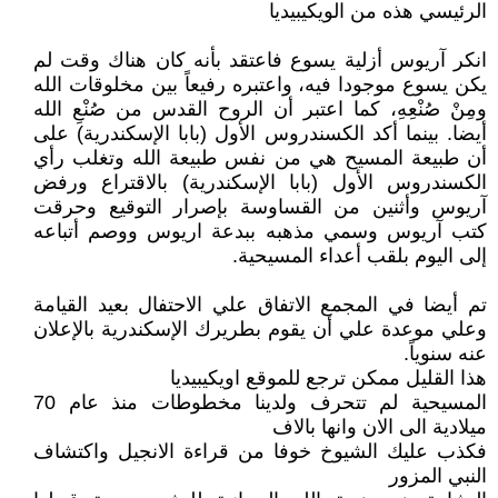
الرئيسي هذه من الويكيبيديا
انكر آريوس أزلية يسوع فاعتقد بأنه كان هناك وقت لم
يكن يسوع موجودا فيه، واعتبره رفيعاً بين مخلوقات الله
ومِنْ صُنْعِهِ، كما اعتبر أن الروح القدس من صُنْعِ الله
أيضا. بينما أكد الكسندروس الأول (بابا الإسكندرية) على
أن طبيعة المسيح هي من نفس طبيعة الله وتغلب رأي
الكسندروس الأول (بابا الإسكندرية) بالاقتراع ورفض
آريوس وأثنين من القساوسة بإصرار التوقيع وحرقت
كتب آريوس وسمي مذهبه ببدعة اريوس ووصم أتباعه
إلى اليوم بلقب أعداء المسيحية.
تم أيضا في المجمع الاتفاق علي الاحتفال بعيد القيامة
وعلي موعدة علي أن يقوم بطريرك الإسكندرية بالإعلان
عنه سنوياً.
هذا القليل ممكن ترجع للموقع اويكيبيديا
المسيحية لم تتحرف ولدينا مخطوطات منذ عام 70
ميلادية الى الان وانها بالاف
فكذب عليك الشيوخ خوفا من قراءة الانجيل واكتشاف
النبي المزور