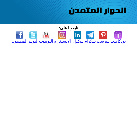
تابعونا على:
بودكاست
بنترست
تيلكرام
لينكدإن
الانستغرام
اليوتيوب
التويتر
الفيسبوك