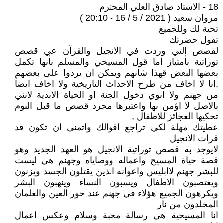
18 - الاستاذ صادق العلي المحترم
مروان سعيد ( 2021 / 5 / 16 - 20:10 )
تحية لك وللجميع
تقول حضرتك
لقصص التي وردت في الانجيل والقرآن عي قصص
توراتية بأمتياز اما قول المسيحي والمسلم بأنها تكمل
بعضها البعض قهذا شأنهم ويمكن ان يردوا على بعضهم
,انا لا اخاف من طرح الاحداث التاريخية ولا اخاف ايضاً
من جهنم ولا انوي دخول الجنة او الحياة الابدية لانني
بالاصل لا اؤمن بها واعتبرها مجرد قصص ما قبل النوم
تحكيها العجائز للاطفال ,
عطيتك مهلة لكي تراجع اقوالك واتمنى ان تكون قد
قرات الانجيل
لايوجد به قصص توراتية الانجيل هو العهد الجديد وهو
قصة حياة المسيح واعماله ووصاياه وجهنم هي ليست
للبشر جهنم لاابليس واعوانه الذين يقتلون الجسد ويزنون
ويغتصبون الاطفال ويسبون النساء وينهبون البشر
ويكرهون الجميع هؤلاء في جهنم عند حور العين والغلمان
المخلدون من نار
انا المسيحية هي رسالة محبة وسلام وعكس اعمال