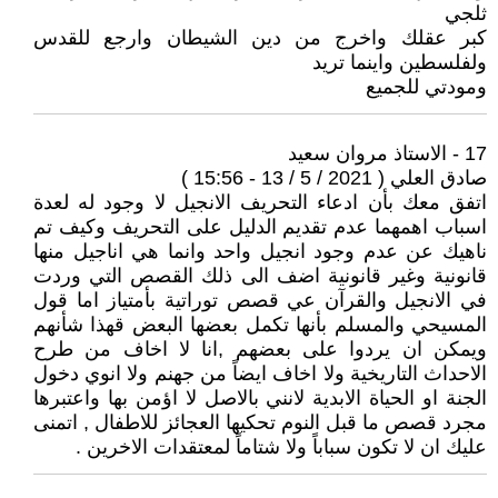
ثلجي
كبر عقلك واخرج من دين الشيطان وارجع للقدس
ولفلسطين واينما تريد
ومودتي للجميع
17 - الاستاذ مروان سعيد
صادق العلي ( 2021 / 5 / 13 - 15:56 )
اتفق معك بأن ادعاء التحريف الانجيل لا وجود له لعدة
اسباب اهمهما عدم تقديم الدليل على التحريف وكيف تم
ناهيك عن عدم وجود انجيل واحد وانما هي اناجيل منها
قانونية وغير قانونية اضف الى ذلك القصص التي وردت
في الانجيل والقرآن عي قصص توراتية بأمتياز اما قول
المسيحي والمسلم بأنها تكمل بعضها البعض قهذا شأنهم
ويمكن ان يردوا على بعضهم ,انا لا اخاف من طرح
الاحداث التاريخية ولا اخاف ايضاً من جهنم ولا انوي دخول
الجنة او الحياة الابدية لانني بالاصل لا اؤمن بها واعتبرها
مجرد قصص ما قبل النوم تحكيها العجائز للاطفال , اتمنى
عليك ان لا تكون سباباً ولا شتاماً لمعتقدات الاخرين .