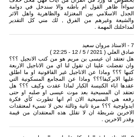
بخصوص ما ورد في القرآن من ايات فهي محل خلاف
سواءاً ظاهر القول ام باطنه والا سندخل في دوامة
الجدل الاسلامي بين المغتزلة والظاهرية واهل الاثر
والشيعة وغيرهم من الفرق , لك مني كل التقدير
لمداخلتك المهمة .
7 - الاستاذ مروان سعيد
صادق العلي ( 2021 / 5 / 12 - 22:25 )
هل تعتقد ان عيسى بن مريم هو من كتب الانجيل ؟؟؟
وان تفضلت علينا ان تقول لنا اي من الاناجيل الاربعة
كتبها ؟؟؟ وماذا عن الاناجيل غير القاقونية او ما اطلق
عليها الابركيفا؟؟؟ وماذا عن المجامع المسكونية التي
عقدها اباء الكنيسة الكبار لماذا عقدت وكيف ؟؟؟ هل
تعتقد ان المسيحية بعد موت عيسى او صلبه او حتى
رفعه هي المسيحية الان ام انها تطورت كأي فكرة
ايدولوجية ؟؟؟ مرة ثانية وثالثة نحن لا نسيء لمعتقدات
الاخرين شريطة ان لا تقلل هذه المعتقدان من قيمة
وقدر الاخرين .