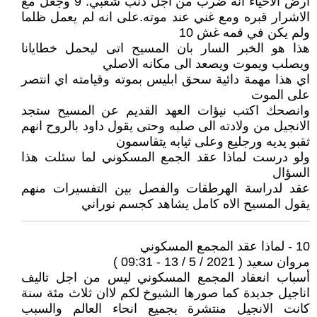
ارض الاحياء انه ضرب من اجل ذنب شعبي. 9 وجعل مع
الاشرار قبره ومع غني عند موته.على انه لم يعمل ظلما
ولم يكن في فمه غش 10
هذا هو الخبر السار بان المسيح اتى ليحمل خطايانا
ويصلب ويموت ويصعد الى مكانه الاصلي
اي هذا مهمة دائية سحق ابليس بموته وقيامته اي انتصر
على الموت
وانصحك اكتب نيؤات العهد القديم عن المسيح ستجد
الانجيل من ولادته الى صلبه وحتى يقول داود بالروح انهم
ثقبو يديه ورجليع وعلى ثيابه يتقاسمون
ولو درست لماذا عقد الجمع المسكوني لما سئلت هذا
السؤال
عقد لدراسة الهرطقات والفصل بين التفسيرات منهم
يقول المسيح الاه كامل يشاهد كجسم نوراني
10 - لماذا عقد المجمع المسكوني
مروان سعيد ( 2021 / 5 / 13 - 09:31 )
أسباب انعقاد المجمع المسكوني ليس من اجل تاليف
اناجيل جديدة كما صورها الشيوخ لكم لاان ثلاث مئة سنة
كانت الانجيل منتشرة بجميع انحاء العالم والسبب