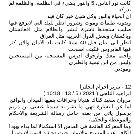
كانت نور الناس، 5 والنور يضيء في الظلمة، والظلمة لم
تدركه
ان الحياة والنور وكل شيئ خير كان فيه
وبدونه ظلمات وموت وشرور انظر للبلد التي لايرفع فيها
صليب ستجدها ناشرة للشر والظلام مثل افغانستان
وباكستان وبعض الدول العربية مثل العراق
انظر الى لبنان قبل 40 سنة كانت بلد الامان والان كثر
فيها الفايروس فكيف اصبحت
واختم معك وارجوك ادرس المسيحية من المسيحيين
وليس من ابن تيمية والطبري
ومودتي
12 - تبرير اجرام انجلترا
ابراهيم الثلجي ( 2021 / 5 / 13 - 10:18 )
مروان سعيد كفاك هذيانا وخرافات ينفيها الميدان والواقع
اما عن البشارة فهي ما بشر به سيدنا عيسى بن مريم
برسول ياتي من بعده حامل رسالة الشريعة والاحكام
والموعظة والحكمة
وما المعركة القائمة في القدس الا استكمالا لما بداه يهوذا
الكافر عدو المسيح والايمان حيث تحشد قومه لاستمرار