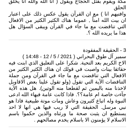
مكة ويقوم بقتل الحجاج ويقول ( انا الله والله انا يخلق
الحلق
وافنيهم انا ) مع ان القرآن يقول عكس ذلك على اعتبار
ان بيت الله امناً , عموما هناك الكثير الكثير من الافعال
التي تناقضت مع ما جاء في القرآن ويبقى السؤال هل
هذا ما يريده الله ؟.
3 - الحقيقة المفقودة
سمير آل طوق البحراني ( 2021 / 5 / 12 - 14:48 )
الاخ الكريم بعد التحية. شكرا على التعليق الذي ابنت فيه
حقائقا بينات واصبت في قولك ان هناك الكثير الكثير من
الافعال التي تناقضت مع ما جاء في القرآن ومن جملة
التناقضات الآية التي تقول (ولو تقول علينا بعض الاقاويل
لاخذنا منه باليمين ثم لقطعنا منه الوتين). هل هذه الآية
جآءت خاصة ام عامة؟؟. فاذا كانت عامة فبهاء الله ادعى
النبوة وله اتباع كثيرون وعاش ومات موتة طبيعية فاذا هو
نبي مرسل. الحقيقة التي لا ريب فيها هي انها لا احد
يستطيع ان يثبت صحة ما ورثناه والذين حكموا باسم
الاسلام لا يؤمنون الا باسلام يخدم مصالحهم .