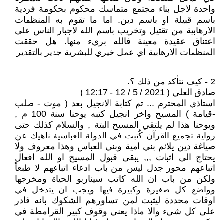
واحدة لاجل بناء مجتمع متماسك محكوم بحكومة فردية
باسم قبيلة او باسم دين. اما ما تقوم به المنظمات
الارهابية من تقتيل وتخريب باسم الله لاجبار الناس على
اعتناق عقيدة معينة فالله بريء منها. هل حققت
المنظمات الارهابية اي عمل خيري للبشرية جدير بالتقدير
2 - كيف نتأكد من ذلك ؟.
صادق العلي ( 2021 / 5 / 12 - 12:17 )
استاذي المحترم ... تم كتابة الانجيل بعد ( موت - صلب
-قيامة ) المسيح واخر انجيل كتبه يوحنا سنة 100 م ,
ويوحنا هذا لم يلتقي المسيح البتة , والسلام كذلك حتى
رواية تجميع القرآن كُتبت في الدولة العباسية ناهيك عن
صياغة دين يلائم بني امية وبني العباس وهذا معروف ولا
يحتاج الى اثبات ,,, يبقى قبول المسيح او الله افعال
اتباعهم محور جدل ليس من باب ادعاء اتباعهم لا طبعاً
ولكن من باب ان الله كاتب سيناريو الحياة ومخرجها
وواضع كل صغيرة وكبيرة فيها ويجب ان يتدخل في
اوقات محددة ليثبت لمن تساورهم الشكوك بانه قادر
على كل شيء والا ماذا يعني وقوف كبير القرامطة في