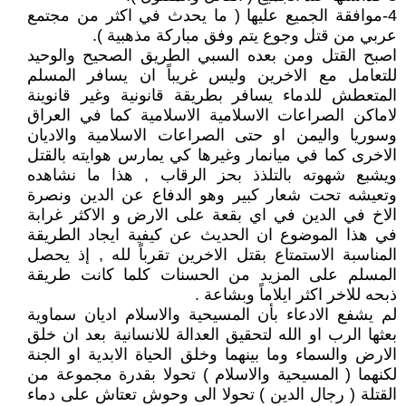
4-موافقة الجميع عليها ( ما يحدث في اكثر من مجتمع
عربي من قتل وجوع يتم وفق مباركة مذهبية ).
اصبح القتل ومن بعده السبي الطريق الصحيح والوحيد
للتعامل مع الاخرين وليس غريباً ان يسافر المسلم
المتعطش للدماء يسافر بطريقة قانونية وغير قانوينة
لاماكن الصراعات الاسلامية الاسلامية كما في العراق
وسوريا واليمن او حتى الصراعات الاسلامية والاديان
الاخرى كما في ميانمار وغيرها كي يمارس هوايته بالقتل
ويشبع شهوته بالتلذذ بحز الرقاب , هذا ما نشاهده
وتعيشه تحت شعار كبير وهو الدفاع عن الدين ونصرة
الاخ في الدين في اي بقعة على الارض و الاكثر غرابة
في هذا الموضوع ان الحديث عن كيفية ايجاد الطريقة
المناسبة الاستمتاع بقتل الاخرين تقرباً لله , إذ يحصل
المسلم على المزيد من الحسنات كلما كانت طريقة
ذبحه للاخر اكثر ايلاماً وبشاعة .
لم يشفع الادعاء بأن المسيحية والاسلام اديان سماوية
بعثها الرب او الله لتحقيق العدالة للانسانية بعد ان خلق
الارض والسماء وما بينهما وخلق الحياة الابدية او الجنة
لكنهما ( المسيحية والاسلام ) تحولا بقدرة مجموعة من
القتلة ( رجال الدين ) تحولا الى وحوش تعتاش على دماء