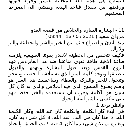
البشارة هي هدية الله المجانية للبشر وحرية قبولها
ورفضها من يصدق فياخذ الهدية ويمشي الى الصراط
المستقيم
11 - البشارة السارة والخلاص من قبضة العدو
مروان سعيد ( 2021 / 5 / 13 - 09:44 )
منذ البدئ والصراع قائم بين الخير والشر والخطيئة والبر
ولازال
فكيف نتخلص من الخطيئة لانقدر بقوتنا الطبيعية يلزمنة
طاقة الاهية طاقة تقوي مناعتنا ضد هذا الفايروس فهو
الروح القدس وبعد قبول البشارة وفهمها والقبول
بتطبيقها ويوجد كلمة السر الذي به تتلاشة الخطية وتنفجر
وتتحول للخير والبركة والعطاء وساعطيك هذا السر هو
باسم يسوع المسيح الذي فيه الخلاص والذي به كان كل
شيئ هو الكلمة وجرب ان تستخدمه بالخير فقط فهو
ياتي عكسي بالشر انتبه ارجوك
وانظر يوحنا 1
في البدء كان الكلمة، والكلمة كان عند الله، وكان الكلمة
الله. 2 هذا كان في البدء عند الله. 3 كل شيء به كان،
وبغيره لم يكن شيء مما كان. 4 فيه كانت الحياة، والحياة