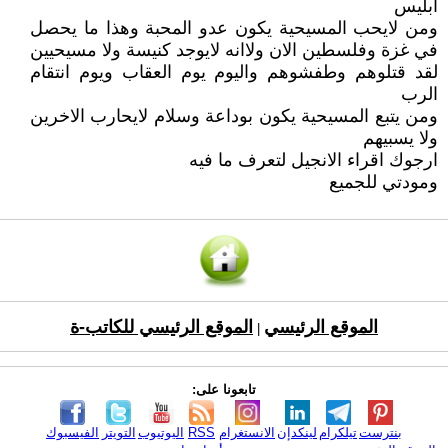
ابليس
ومن لايحب المسيحية يكون عدو المحبة وهذا ما يحصل
في غزة وفلسطين الان ولاانه لايوجد كنيسة ولا مسيحيين
لقد قتلوهم وطفشوهم واليوم يوم العقاب ويوم انتقام
الرب
ومن يتبع المسيحية يكون بوداعة وسلام لايحارب الاخرين
ولا يسبيهم
ارجوك اقراء الانجيل لتعرف ما فيه
ومودتي للجميع
الموقع الرئيسي
الموقع الرئيسي للكاتب-ة
|
تابعونا على:
بنترست
تيلكرام
لينكدإن
الانستغرام
RSS
اليوتيوب
التويتر
الفيسبوك