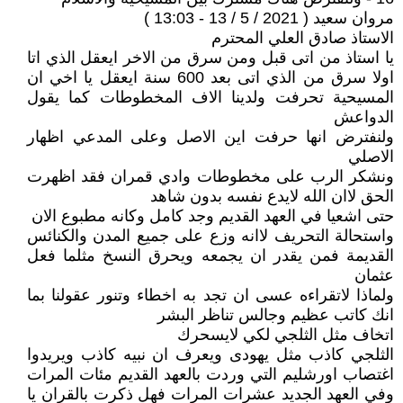
مروان سعيد ( 2021 / 5 / 13 - 13:03 )
الاستاذ صادق العلي المحترم
يا استاذ من اتى قبل ومن سرق من الاخر ايعقل الذي اتا
اولا سرق من الذي اتى بعد 600 سنة ايعقل يا اخي ان
المسيحية تحرفت ولدينا الاف المخطوطات كما يقول
الدواعش
ولنفترض انها حرفت اين الاصل وعلى المدعي اظهار
الاصلي
ونشكر الرب على مخطوطات وادي قمران فقد اظهرت
الحق لاان الله لايدع نفسه بدون شاهد
حتى اشعيا في العهد القديم وجد كامل وكانه مطبوع الان
واستحالة التحريف لاانه وزع على جميع المدن والكنائس
القديمة فمن يقدر ان يجمعه ويحرق النسخ مثلما فعل
عثمان
ولماذا لاتقراءه عسى ان تجد به اخطاء وتنور عقولنا بما
انك كاتب عظيم وجالس تناظر البشر
اتخاف مثل الثلجي لكي لايسحرك
الثلجي كاذب مثل يهودى ويعرف ان نبيه كاذب ويريدوا
اغتصاب اورشليم التي وردت بالعهد القديم مئات المرات
وفي العهد الجديد عشرات المرات فهل ذكرت بالقران يا