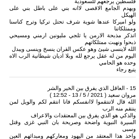
فلسطين يرجعهم للسعودية
ويهدم الجامع الاقصى لاانه بني على باطل بني على
الهيكل
ولو اميركا عندها شوية شرف تحتل تركيا وترج كناسنا
وممتلكاتنا
اتذكر مذبحة الارمن يا ثلجي مليونين ارمني ومسيحي
ذبحوا ونهبت ممتلكاتهم
الله لاينسى شيئ وهو عكس القران ينسخ وينسى ويبدل
اليوم من له عقل يرجع لله وبلا اديان شيطانية الرب الاه
وحده هو الحامي
يتبع رجاء
15 - العاقل الذي يفرق بين الخير والشر
مروان سعيد ( 2021 / 5 / 13 - 12:52 )
الله قال لاتنتقموا لاانفسكم فانا انتقم لكم والويل لمن
ينتقم منه الرب
والذكي هو الذي يفرق بين المعتقدات والاعراف
السيرة النبوية واضحة وصريحة بان النبي غزى وقتل
وسبى
واخذ هذا المعتقد من اليهود ومعاركهم ومبدائهم العين