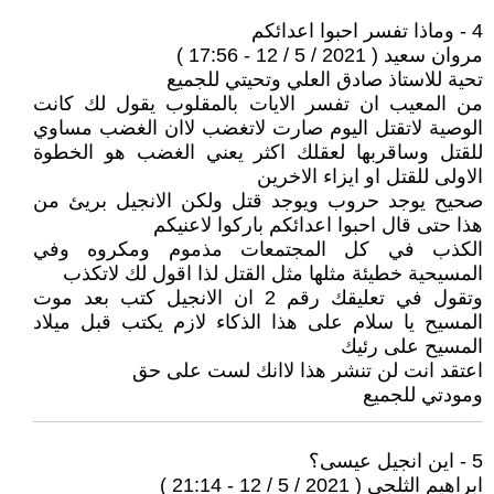
4 - وماذا تفسر احبوا اعدائكم
مروان سعيد ( 2021 / 5 / 12 - 17:56 )
تحية للاستاذ صادق العلي وتحيتي للجميع
من المعيب ان تفسر الايات بالمقلوب يقول لك كانت
الوصية لاتقتل اليوم صارت لاتغضب لاان الغضب مساوي
للقتل وساقربها لعقلك اكثر يعني الغضب هو الخطوة
الاولى للقتل او ايزاء الاخرين
صحيح يوجد حروب ويوجد قتل ولكن الانجيل بريئ من
هذا حتى قال احبوا اعدائكم باركوا لاعنيكم
الكذب في كل المجتمعات مذموم ومكروه وفي
المسيحية خطيئة مثلها مثل القتل لذا اقول لك لاتكذب
وتقول في تعليقك رقم 2 ان الانجيل كتب بعد موت
المسيح يا سلام على هذا الذكاء لازم يكتب قبل ميلاد
المسيح على رئيك
اعتقد انت لن تنشر هذا لاانك لست على حق
ومودتي للجميع
5 - اين انجيل عيسى؟
ابراهيم الثلجي ( 2021 / 5 / 12 - 21:14 )