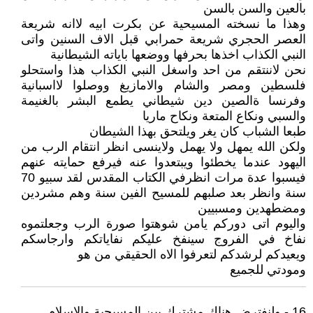
بالعين والسن بالسن
وهذا ما نسخته المسيحية عن بكرت ابيه لاانه شريعة
العصر الحجري شريعة حمرابي قبل الاف السنين واتى
النبي الكذاب اخذها بحرفها ووضعها باياته الشيطانية
نحن لاننتقم من احد واسغل النبي الكذاب هذا واستحلو
فلسطين ومصر والشام والامازيغ ووصلوا لااسبانية
وفرنسا ةالصين دين شيطاني يطمع البشر بالغنيمة
والسبي ونكاع المتعة ونكاح ماريا
طبعا الشباب كان يغر ويلتحق بهذا الشيطان
ولكن الله يمهل ولا يهمل ولاينسى انظر انتقام الرب من
اليهود عندما يخطئوا ويبتعدوا عنه فيرفع حمايته عنهم
فيسبوا عدة مرات انظرفي الكتاب المقدس لقد سبيو 70
سنة وانظر بعد صلبهم للمسيح الفين سنة وهم مشردين
ومضطهدين ومسبيين
واليوم اتى دوركم يامن شوهتوا صورة الرب وجعلتموه
نفاخ في الفروج سينفخ عليكم نفاياتكم وارجاسكم
ويعيدكم لرشدكم لتعرفوا الاه الحقيقي من هو
ومودتي للجميع
16 - ولنفترض هناك مشترك بين المسيحية والاسلام