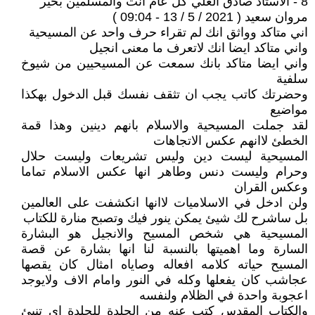
8 - الاستاذ صادق العلي كل عام انت والمسلمين بخير
مروان سعيد ( 2021 / 5 / 13 - 09:04 )
اني متاكد وواثق انك لم تقراء حرف واحد عن المسيحية
واني متاكد ايضا انك لاتعرف ما معنى انجيل
واني ايضا متاكد بانك سمعت عن المسيحيين من شيوخ
سلفية
وحضرتك كاتب يجب ان تثقف نفسك قبل الدخول بهكذا
مواضيع
لقد جملت المسيحية والاسلام بانهم دينين وهذا قمة
الخطئ لاانهم عكس الاتجاهات
المسيحية ليست دين وليس تشريعات وليست حلال
وحرام وليست دنس وطاهر انها عكس الاسلام تماما
وعكس القران
ولن ادخل في الاسلاميات لاانها انكشفت على العالمين
بل ساشرح لك شيئ يمكن ينور فيك وتصبح منارة للكتاب
المسيحية هي شخص المسيح والانجيل هو البشارة
السارة وما اهميتها بالنسبة لنا انها بشارة عن قصة
المسيح حياته كلامه افعاله وصاياه امثال كان يقصها
عجاشب كان يفعلها وكله في النور وامام الاف ولايوجد
اعجوبة واحدة في الظلام ولنفسه
والكتاب المقدس كتب عنه من الجلدة للجلدة اي تنبئ