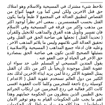
,,,,,,,,,,,,,,,,,,,
نلاحظ شيء مشترك في المسيحية والاسلام وهو امتلاك
حق قتل الاخرين ولكن ليس كما ورد فيهما كنواع من
القصاص لتطبيق العدالة في المجتمع لا طبعاً وانما يكون
القتل بحسب المفسسرين , بمعنى اخر نظراً لوجود اكثر
من مذهب واكثر من فرقة في المسيحية وفي الاسلام
فان تفسير وتأويل هذه الفرق والمذاهب للانجيل وللقرآن
( تحديداً القتل ) تجعلها هي صاحبة الحق في القتل وفي
تحقيق العدالة التي تلائمهم وليس ما يلائم المذهب الاخر ,
وعليه فان ادعاء جميع المذاهب ( المسيحية والاسلامية )
بتمثيلها الصحيح للدين تكون هي صاجبة الحق بمصادرة
حق الاخر في الحياة او حتى العفو عنه .
يقول المتدين المسيحي او المسلم على حد سواء ان
عقوبة القتل موجودة تاريخياً بل اكثر من ذلك ان القتل
يمثل العقوبة الاكثر ردعاً لمن يريد ايذاء الاخرين لذلك نجد
الكثير من دول العالم تستخدم عقوبة القتل ( الاعدام )
كوسيلة ردع ناجعة للمجرمين وكلما كانت العقوبة اقسى
كانت اكثر فعالية في ردع المجرمين عن ارتكاب الجرائم
بحق الطيبين الذين ينتظرون من الحكومة حمايتهم وهذا
اهم ما يجب على الحكومات القيام به وهو توفير الامان
لمواطنيها ! , هذا كلام حق يراد به باطل لان الحكومات