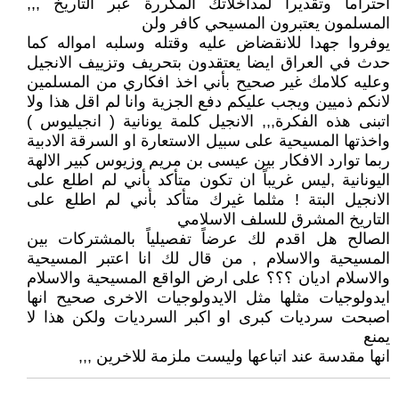
احتراما وتقديراً لمداخلاتك المكررة عبر التاريخ ,,,
المسلمون يعتبرون المسيحي كافر ولن
يوفروا جهدا للانقضاض عليه وقتله وسلبه امواله كما
حدث في العراق ايضا يعتقدون بتحريف وتزييف الانجيل
وعليه كلامك غير صحيح بأني اخذ افكاري من المسلمين
لانكم ذميين ويجب عليكم دفع الجزية وانا لم اقل هذا ولا
اتبنى هذه الفكرة,,, الانجيل كلمة يونانية ( انجيليوس )
واخذتها المسيحية على سبيل الاستعارة او السرقة الادبية
ربما توارد الافكار بين عيسى بن مريم وزيوس كبير الالهة
اليونانية ,ليس غريباً ان تكون متأكد بأني لم اطلع على
الانجيل البتة ! مثلما غيرك متأكد بأني لم اطلع على
التاريخ المشرق للسلف الاسلامي
الصالح هل اقدم لك عرضاً تفصيلياً بالمشتركات بين
المسيحية والاسلام , من قال لك انا اعتبر المسيحية
والاسلام اديان ؟؟؟ على ارض الواقع المسيحية والاسلام
ايدولوجيات مثلها مثل الايدولوجيات الاخرى صحيح انها
اصبحت سرديات كبرى او اكبر السرديات ولكن هذا لا
يمنع
انها مقدسة عند اتباعها وليست ملزمة للاخرين ,,,