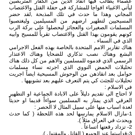
عصماء يطالب فيها انقاذ الدين من الكفار المتربصين
ليأتي الاغبياء افواجا للمشاركة في حفلة القتل والاغتصاب
المجاني وهذا ما حدث في تلك المذبحة ,لقد حضر
المسيحيين لتطهير ارضهم من المسيلمين وليغتصبوا
المسلمات الصغيرات والعجائز ليحصلوا على بركة الرب
كونهم يقومون بهذا القتل والاغتصاب تقرباً للمسيح وابيه
الذي في السماء .
هناك تقاربر الامم المتحدة بالخاصة بهذه الفعل الاجرامي
البشع وهناك نصب تذكاري للضحايا وهناك الاعتذار
الرسمي الذي قدموه للمسلمين والاهم من كل ذلك هناك
تحليلات الحمض النووي الذي اجرته نساء مسلمات
حوامل بعد انقاذهن من الوحوش المسيحية ايضاً اجريت
تحليلات للجثث كي يتم التعرف عليهم بعد تشويهها .
في الاسلام :
لا احتاج الى تقديم دليلاً على الابادة الجماعية او التطهير
العرقي الذي يمتاز به المسلمين سواءاً قديما او حديثاً
لعدة اسباب منها على سبيل المثال لا الحصر :
1-مازال الاسلام يمارسها لحد هذه اللحظة ( كما حدث
ويحدث في العراق مثلاً ).
2- تزداد رقعتها اتساعاً .
3-قداستها عند الجميع ( القاتل والمقتول ).