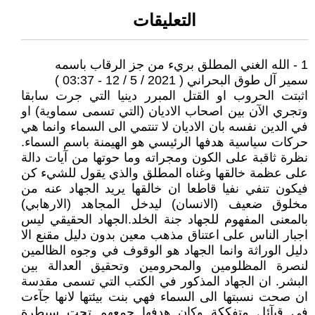
التعليقات
1 - الله الغني المطلق بريء من جز الرقاب باسمه
سمير آل طوق البحراني ( 2021 / 5 / 12 - 03:37 )
اثبتت الحروب او القتل المبرر دينيا التي جرت سابقا
وتجري الآن بين اصحاب الاديان (التي تسمى سماوية) او
في الدين نفسه بان الاديان لا تنتمي الى السماء وانما هي
حركات سياسية هدفها الرئيسي هو الهيمنة باسم السماء.
نظرة ثاقبة على الكون ومجراته وما حوتها من آيات دالة
على عظمة خالقها وغناه المطلق والذي يقول للشيء كن
فيكون تنفي نفيا قاطعا ان خالقها يريد الجهاد عنه من
مخلوق ضعيف (الانسان) ليدخل المجاهد (الارهابي)
بالمعنى المفهوم للجهاد جنة الخلد.الجهاد الحقيقي ليس
اجبار الناس على اعتناق مذهب معين بدون دليل مقنع الا
دليل الوراثة وانما الجهاد هو الوقوف في وجوه الظالمين
لنصرة المظلومين والمحرومين وتحقيق العدالة بين
البشر. ان الجهاد المذكور في الكتب التي تسمى مقدسة
ان صحت نسبتها الى السماء فهي بنت بيئتها لانها جآءت
في قبآئل متفككة وكان هدفها جمعهم تحت سيطرة