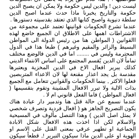
ليست دين ! والدين ليس حكومة ولا يمكن ان يصبح الدين
حكومة والتاريخ يخبرنا ماذا حدث عندما اصبح الدين
سلطة دنيوية واصبح كتابها الذي تعتقد بقدسيته دستورها .
عندما تشرع الحكومات قوانينها تعتمد على مجموعة من
الاشتراطات اهمها على الاطلاق ان الجميع خاضع لهذه
االقوانين ( المواطن هنا من رئيس الدولة الى المواطن
البسيط والزائر والمقيم وغيرهم ) طبعا هذا في الدول
المحترمة وليس في ........ اما في الدين فالوضع مختلف
تماماً لان الدين يًقسم المجتمع على اساس الانتماء الديني
كذلك يبرير افعال الاخ في الدين المخزية ويعتبرها
مقدسة بل يجد اعذار مقنعة لها لان الاعداء المتربصين
فعلوا الاكثر , بينما الحكومات والقوانين تتعامل مع الجميع
بذات الالية ولا تبرر الافعال المشينة وتقوم بتقسيمها (
افعال المواطن ) فاما الفعل قانوني ام لا .
عندما نسمع عن حالة قتل هنا وتدمير دار عبادة هناك
يكون التصريح الجاهز هو ( افعال فردية وتصرف شخصي
لا يمثل اصل الدين ) وهذا التنصل مألوف في المسيحية
والاسلام لكن اذا اخذت هذه الافعال شكل الابادة
الجماعية او تطهير عرقي بمعنى القتل على الاسم او
الهوية او على الدين ماذا سيكون التبرير !, قطعاً سيكون