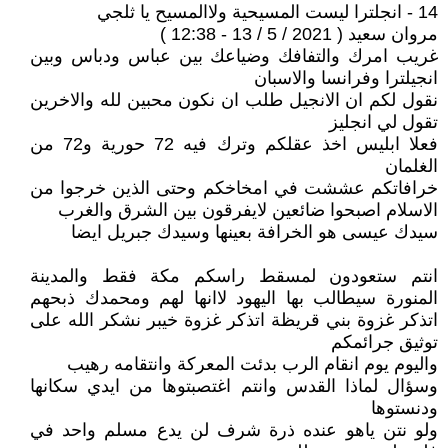
14 - انجلترا ليست المسيحية ولاالمسيح يا ثلجي
مروان سعيد ( 2021 / 5 / 13 - 12:38 )
غريب امرك والتفافك وضياعك بين عباس ودباس وبين
انجيلترا وفرانسا والاسبان
نقول لكم ان الانجيل طلب ان نكون محبين لله والاخرين
تقول لي انجليز
فعلا ابليس اخذ عقلكم وترك فيه 72 حورية و72 من
الغلمان
خرافاتكم عششت في امخاخكم وحتى الذين خرجوا من
الاسلام اصبحوا ضائعين لايفرقون بين الشرق والغرب
سيدك عيسى هو الخرافة بعينها وسيدك جبريل ايضا
انتم ستعودون لمسقط راسكم مكة فقط والمدينة
المنورة سيطالب بها اليهود لاانها لهم ومحمدك ذبحهم
اتذكر غزوة بني قريظة اتذكر غزوة خيبر نشكر الله على
توثيق جرائمكم
واليوم يوم انقام الرب بدئت المعركة وانتقامه رهيب
وسؤال لماذا القدس وانتم اغتصبتوها من ايدي سكانها
ودنستوها
ولو نتن ياهو عنده ذرة شرف لن يدع مسلم واحد في