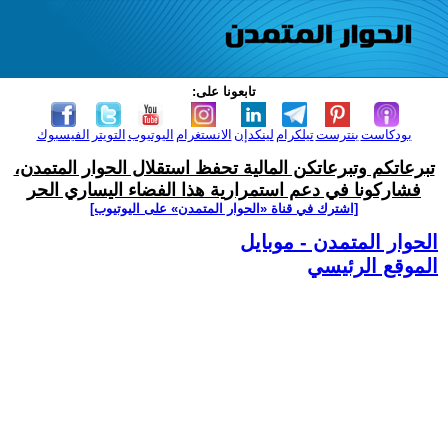
تابعونا على:
بودكاست
بنترست
تيلكرام
لينكدإن
الانستغرام
اليوتيوب
التويتر
الفيسبوك
تبرعاتكم وتبرعاتكن المالية تحفظ استقلال الحوار المتمدن،
فشاركونا في دعم استمرارية هذا الفضاء اليساري الحر
[اشترك في قناة ‫«الحوار المتمدن» على اليوتيوب]
الحوار المتمدن - موبايل
الموقع الرئيسي