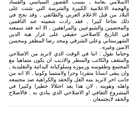
الاسلامي بعامة , بسبب القصور السياسي والفساد
والهجمة الاعلامية الكبيرة والشرسة التي شنت على
البلاد من قبل الاعلام العربي والطائفي , وقد نجح في
ذلك نجاحا كبيرا , فقد زادت شعبيته عند الناقمين
والمخصيين والشيوعيين والمراهقين , الا انه فقد سمعته
في التاريخ كاصلاحي حقيقي على غرار هبة الدين
الشهرستاني وعلي الشرقي ومحد رضا المظفر ومحسن
الامين وغيره .
وختاما نقول : اننا في الوقت الذي لانريد من الاصلاحي
والمثقف والكاتب والمنظر والاديب ان يكون متماهيا مع
المجتمع وطقوسه ورموزه وسلوكياته البدائية والتقليدية ,
وان يبقى انسانا متفردا وحرا ولامنتميا وكونيا , الا انه من
جانب اخر لانريد منه الغل والحقد والكراهية ضد مجتمعه
واهله وهويته , لان هذا يعد اختلالا خطيرا وكبيرا في
المشروع الثقافي او الاصلاحي الذي ينادي به . فالاصلاح
والحقد لايجتمعان .