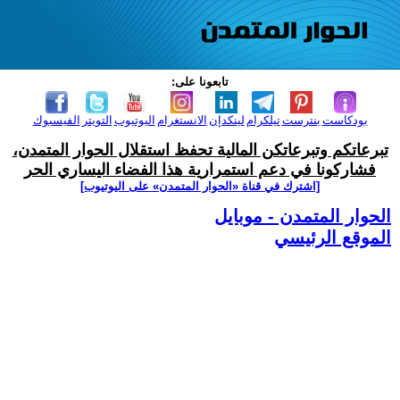
تابعونا على:
بودكاست
بنترست
تيلكرام
لينكدإن
الانستغرام
اليوتيوب
التويتر
الفيسبوك
تبرعاتكم وتبرعاتكن المالية تحفظ استقلال الحوار المتمدن،
فشاركونا في دعم استمرارية هذا الفضاء اليساري الحر
[اشترك في قناة ‫«الحوار المتمدن» على اليوتيوب]
الحوار المتمدن - موبايل
الموقع الرئيسي