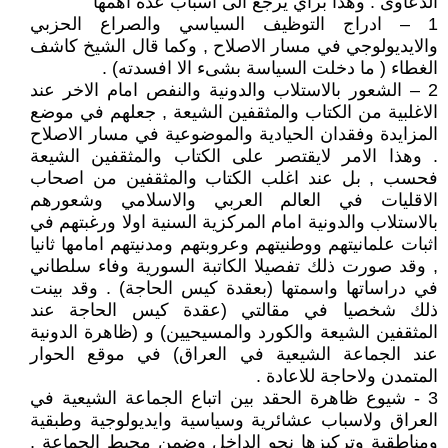
الدعاوى . وهذا براي يرجع الى اسباب عدة اهمها
1 – ادراج التوظيف السياسي والصراع الحزبي
والايديولوجي في مسار الاصلاح , وكما قال الشيخ كاشف
الغطاء ( ما دخلت السياسة بشىء الا افسدته) .
2 – الشعور بالاستلاب والدونية والنفص امام الاخر عند
الاغلبية من الكتاب والمثقفين الشيعة , جعلهم في موضع
المزايدة وفقدان الحيادية والموضوعية في مسار الاصلاح
. وهذا الامر لايقتصر على الكتاب والمثقفين الشيعة
فحسب , بل عند اغلب الكتاب والمثقفين من اصحاب
الاقليات في العالم العربي والاسلامي وشعورهم
بالاستلاب والدونية امام المركزية السنية اولا ورغبتهم في
اثبات علمانيتهم ووطنيتهم وعروبتهم ومدنيتهم امامها ثانيا
, وقد صورت ذلك تفصيلا الكاتبة السورية وفاء سلطاني
في دراساتها واسمتها (بعقدة كيس الحاجة) . وقد بينت
ذلك شخصيا في مقالتي (عقدة كيس الحاجة عند
المثقفين الشيعة والكورد والمسيحيين) و (ظاهرة الدونية
عند الجماعة الشيعية في العراق) في موقع الحوار
المتمدن ولاحاجة للاعادة .
3 - شيوع ظاهرة الحقد بين اتباع الجماعة الشيعية في
العراق ولاسباب عشائرية وسياسية وايديولوجية وطبقية
ومناطقية وتركيزها نحو الداخل وضمن محيط الجماعة ,