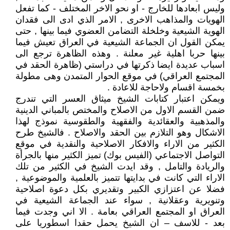
وليس ابعادها للخارج - او نحو الاخر المختلف - كما تفعل
الهويات والمذاهب الاخرى , الامر الذي ادى الى فقدان
الهوية الشيعية وخلخلة التضامن العضوي فيما بينها , حتى
يمكن القول ان الجماعة الشيعية في العراق تعيش فيما
بينها حربا اهلية غير معلنة . وهذه الظاهرة ترجع الى
اسباب عديدة ايضا ذكرتها في دراستي (ظاهرة الحقد في
المجتمع العراقي) في موقع الحوار المتمدن وهى مطولة
بخمسة اقسام ولاحاجة للاعادة .
ويمكن اعتبار كتابات الشيخ ميثاق العسر التي تندرج
ضمن القسم الاول من الاصلاح والمختص بالمباني الدينية
والمذهبية والعقائدية والفقهية والطقوسية نموذج لهذا
الاشكال وهو التلازم بين الحقد والاصلاح . فالشيخ طرح
الكثير من الاراء والافكار الاصلاحية والنقدية في موقع
التواصل الاجتماعي (الفيس بوك) تميز الكثير منها بالجرأة
والريادة والتامل , وقد ايدت الشيخ في الكثير من تلك
الاراء التي كانت في بدايتها تتميز بالعلمية والموضوعية ,
فضلا عن اعتزازي الكبير وتقديري بكل دعوة اصلاحية
وتنويرية وعقلانية , سواء عند الجماعة الشيعية في
العراق او المجتمع العراقي بعامة . الا اني وجدت فيما
بعد - للاسف – ان الشيخ يحمل حقدا اسطوريا على