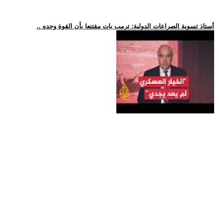
.. أستاذ تسوية الصراعات الدولية: ترمب بات مقتنعا بأن القوة وحده