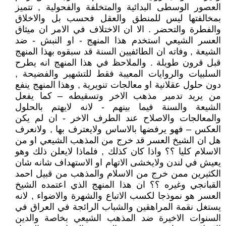
العصور الوسطى البدائية والمتخلفة والفحولية , تتميز
بمخالفتها ليس للمنطق والعقل فحسب بل والاخلاق
والفطرة والتحضر . الا ان الاختلاف في الامر ان ميثاق
العسر الشيعي استخدم هذا المنهج - او النبش - ضد
الشيعة , وفاته ان الطائفيين السنة قد سبقوه بهذا المنهج
قبل قرون طويلة . والملاحظ في هذا المنهج انه يطرح
السلبيات والروايات المعيبة فقط للتشهير والفضيحة ,
دون حلول عقلانية او معالجات تنويرية , وهذا المنهج ينفع
من يريد تدمير مذهب الاخر وتسقيطه – كما يفعل
الشيعة والسنة فيما بينهم - لانه لايهتم بالحلول
والمعالجات والاصلاح عند الطرف الاخر - ان لم يكن
العكس – فهو يرفضها بالاساس ولايعترف بها , ولانعرف
هل ان الشيخ العسر قد خرج من المذهب الشيعي او من
الاسلام كليا ؟؟ واذا كان كذلك , فلماذا لايعلن ذلك وهو
يعيش في لندن ولايخشى الاتهام او الاستهداف شانه شان
الكثيرين ممن خرج من الاسلام والمذهب من قبيل احمد
القبانجي وغيره ؟؟ ان هذا المنهج الذي اعتمده الشيخ
العسر هو نموذجا لكسب الاتباع والشهرة والاضواء , لانه
يستغل نقمة المراهقين والشباب الرائجة في العراق في
السنوات الاخيرة ضد المذهب الشيعي بخاصة والدين