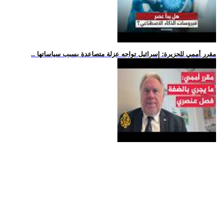
.. مقرر أممي للجزيرة: إسرائيل تواجه عزلة متصاعدة بسبب سياساتها