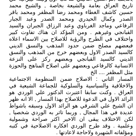
تاريخ العراق بعامة والشيعة بخاصة , والشيخ محمد
حسين كاشف الغطاء ومحمد رضا المظفر ومحمد باقر
الصدر وكمال الحيدري ومحمد الصدر وعبد الجبار
الرفاعي وماجد الغرباوي وعبد الرزاق الجبران والسيد
القبانجي وغيرهم . ومن المؤكد ان هناك تفاوت كبير
واختلاف في الطرح والرؤية للاصلاح بين الاسماء اعلاه
فبعضهم مصلح ضمن حدود المذهب والنسق الديني
كالسيد الصدر الاول وبعضهم خرج من المذهب والنسق
الديني كالسيد القبانجي وبعضهم ركز على النزعة
الانسانية كالرفاعي وبعضهم على اصلاح المناهج والحوزة
مثل المظفر .... الخ
المسار الثاني : الاصلاح ضمن المنظومة الاجتماعية
والاخلاقية والسياسية والسلوكية للجماعة الشيعية في
العراق . وكنت سابقا اعتبرت الدكتور علي الوردي هو
الرائد الاول في الدعوة للاصلاح بهذا المسار , الا انه ظهر
ان الشيخ علي الشرقي هو الرائد الاول وسبقه باشواط
عديدة في هذا المجال , وربما تاثر به الوردي شخصيا ,
لكن الاختلاف يبقى ان الاخير اكثر صراحة وشمولية
وعلمية . وقد طرح الوردي افكاره الاصلاحية في كتبه
ومؤلفاته الشهيرة ولاحاجة لاعادتها .