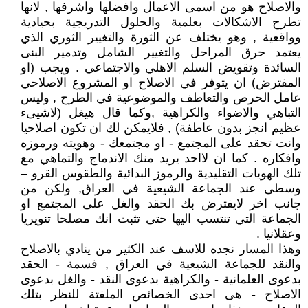
والاصلاح هو من اسمى الاعمال وافضلها واشرفها , لانها
تطرح الاشكالات بعلمية والحلول التدريجية بحيادية
وواقعية , وهو يختلف عن الثورة والتغيير الثوري الذي
يعتمد حرق المراحل والتغيير الشامل وتدمير البنى
السائدة وتقويض السلم الاهلي والاجتماعي . ويجب (او
المفترض) ان يتوفر في الاصلاح او المشروع الاصلاحي
عامل الحرص والتعاطف والموضوعية في الطرح , وليس
التباهي والاضواء والكراهية ,وكما قال هيغل (لاشيىء
عظيم انجز بدون عاطفة) , فلايمكن لك ان تكون اصلاحيا
وانت تحقد على المجتمع - او مجتمعك - وهويته ورموزه
وافكاره . كما ان لااحد يريد منك الاندماج والتماهي مع
تلك الهويات التقليدية والرموز البدائية والطقوس القرو –
وسطى عند الجماعة الشيعية في العراق, ولكن من
جانب اخر لايفترض بك الحقد والغل على المجتمع او
الجماعة التي تنتسب اليها حتى تثبت انك مصلحا تنويريا
وعقلانيا .
وهذا المسار نجده للاسف عند الكثير من ينادي بالاصلاح
والنقد للجماعة الشيعية في العراق , فسمة - الحقد
بدعوى العلمانية - والكراهية بدعوى النقد - والغل بدعوى
الاصلاح - هى احدى الخصائص الملفتة للنظر بتلك