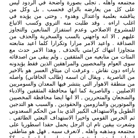
مجتمعه واهله , تجلى بصورة واضحة في الردود ليس
على كل من يعارضه بالراي فحسب , بل وكل من
يناقشه بعلمية واعتدال وهدوء , وحتى من يؤيده في
اغلب اراءه . وقد طلبت منه التروي وكسب الاتباع
للمشروع الاصلاحي وعدم استفزاز المتابعين والتجاوز
عليهم , الا انه واجهني بالسب والسخرية والحذف من
الصداقة . واعيد الامر مرارا وتكرارا كلما اعيد متابعته
متجاوزا انتهاك كرامتي بالحذف , وهذا الامر حدث مع
المئات من متابعيه من المثقفين , ولم يبقى من اصدقائه
سوى العوام والمخصيين والمراهقين الذين فقط يؤيدونه
باراءه دون نقاش . وعرفت ان ميثاق العسر هو بالاخير
من الناصرية , ويقال ان اسمه (طالب الخاقاني) واصله
من منطقة الاهوار التي ينتشر فيها المعدان والسومريين
الاصليين . والناصرية كما انها محافظة المثقفين والادباء
والشجعان والمتحررين , الا انها ايضا محافظة المخصيين
والموتورين والمازومين والحقودين , والسبب هو التدجين
الطويل والاستهداف الكبير الذي بدا من الحكم السعدوني
ثم الحرس القومي واخيرا الاستهداف البعثي الطائفي .
وشعرت بيقين تام ان الرجل يحمل حقدا اسطوريا على
مجتمعه ومذهبه واهله , لانعرف سببه , فهل هو مناطقي