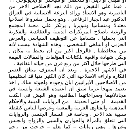
او طبقي او ديني او شخصي او سياسي او ايديولوجي ؟؟
. فيما على النقيض من ذلك نجد الاصلاحي الاخر من
الناصرية وهو الاستاذ ورائد النزعة الانسانية في العراق
الدكتور عبد الجبار الرفاعي , وهو يحمل مشروعا اصلاحيا
معتدلا ومتساميا وتنويريا , يرتكز على محبة المجتمع
والرغبة باصلاح المرتكزات الدينية والعقائدية والفكرية
التي يحملها , متساميا عن التوظيف السياسي والغرض
الحزبي او التباهي الشخصي . وهذه الشهادة ليست لانه
من محافظتنا , فالرجل اكبر من ان يحيط به مكان ,
ولكن شهادة واقعية للكتابات المؤلفات والمقالات القيمة
التي طرحها خلال اكثر من ربع قرن من حياته الثقافية .
في الاشهر الاخيرة , وبعد ان استنزف ميثاق العسر
افكاره واراءه الاصلاحية التي كان الكثير منها قد استلهمها
من الاصلاحيين الايرانيين ابان وجوده ولجوئه هناك , اخذ
يعتمد منهجا غريبا سبق ان اعتمده الشيعة والسنة في
مجادلاتهما وصراعاتهما الطائفية وهو النبش في الكتب
القديمة - او حتى الحديثة - من الروايات الدينية والاحكام
المذهبية والفتاوى الغريبة والمعيبة وعرضها للناس كنقطة
سلبية ضد الاخر , وخاصة في المسار الجنسي والروايات
التي تتعلق بالمرأة والجواري والسبي والزواج والجنس
وغيرها , وهى روايات – كما نعلم – خرجت من رحم