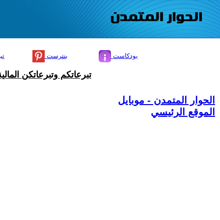
بودكاست
بنترست
تي
تبرعاتكم وتبرعاتكن المال
الحوار المتمدن - موبايل
الموقع الرئيسي