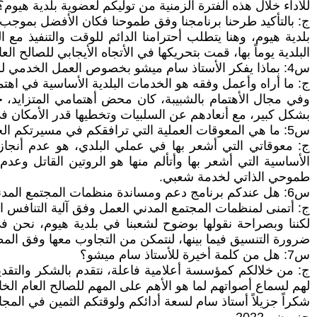
للأداء خلال هذه الفترة الزمنية من توليكم لعضوية بلدية هيوم؟
ج: بالتأكيد طرحنا برنامجنا وفق طموحنا فكان الأفضل بموجب تقدي
بلدية هيوم، وهنا يتطلب أحترامنا الدائم للوقت والتنفيذ مع 
البلدية يوماً بها، قمت بتحريكها في الأتجاه الأيجابي للصالح ا
س4: بماذا يفكر الأستاذ سام ميشو بخصوص العمل الخدمي لشعبه في مجالات متعددة للصالح العام؟
ج: ما أراه وأعمل وفقه هو الخدمات البلدية الأساسية في اهتما
وفي مجال الأهتمام بالشبيبة، كان محض أهتمامي المتزايد، 
بشكل كبير، مع أنعادهم عن السلبيات وتخطيها قدر الأمكان ف
س5: ما هي المعوقات العملية التي ترافقكم في مسيرتكم الجديدة؟
ج: معوقاتي التي أشعر بها في عملي البلدي، هو عدم أنجازي
الأساسية التي أشعر بها وأتألم منها هو الروتين القاتل وعدم 
طموحي الذاتي لخدمة شعبي.
س6: هل عندكم برنامج دعم ومساندة منظمات المجتمع المدني، من نوادي وجمعيات ضمن بلدية هيوم؟
ج: أتمنى لمنظمات المجتمع المدني العمل وفق آلية التنافس 
لكننا وبصراحة نقولها بوضوح لشعبنا في بلدية هيوم، نحن 
ضرورة التنسيق فيما بينها، لنتمكن من التجاوب معها وفق الم
س7: هل من كلمة أخيرة للأستاذ سام ميشو؟
ج: من خلالكم كمؤسسة أعلامية فاعلة، نتقدم بالشكر والتقدير 
لهم لسماع أصواتهم لما هو الأهم على المهم للصالح العام الخ
شكراً جزيلاً أستاذ سام لسعة أدائكم ولوقتكم الثمين في المج