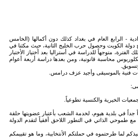
 الأعدادية - الرابع العام في بغداد كذلك دون أكمالها (الخامس
اح دولة الكويت وحصول حرب الخليج الثانية، حيث مكثنا في
ي أستراليا عام 1992، وبهذا حرمت من الدراسة في تلك الفترة، متوجهاً للدراسة في أستراليا بعد أختياز الأختبار
كلوريوس محاسبة قانونية، ومن بعدها دراسة أربعة أعوام
تسويق.
ى:
عيات الخيرية والكنسية تطوعياً.
داً في بلدية هيوم، لخدمة الشعب بأعتبار عضويتها حلقة
 طموحي الذاتي في التطور اللاحق أفقياً لتقدم الدولة
كم لما طرحتموه في حملتكم الأنتخابية، وما هو تقييمكم