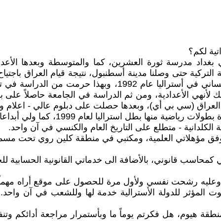
رست الأبتدائية في بغداد مدرسة ثورة العشرين، كما والمتوسطة وبعدها
 التركية حتى وصلنا مدينة أسطنبول، نتيجة قيام العراق باجتي
أسطنبول لمدة أكثر من عامين، حتى حصولنا على اللجوء الأنساني ف
 لأنهي الأعدادية، ومن ثم الدراسة في الجامعة حاصلاً على ب
لعراق (سي بي أي)، وبعدها حصلت على دبلوم عالي - اعلام و
لعام 1999، كما ولي أبداعات فنية بالموسيقى وأجيد عزف درامس.
ية الكلدانية - متطلع على التاريخ العام والكنسي في آن واحد.
فق مؤهلاتي العلمية، ومكتبي في منطقة كلين روي تحت مسم
محاسب قانوني، بالأضافة الى خدماتي القانونية الحسابية للجم
 وعليه رشحت نفسي ولأول مرة للحصول على موقع أراه مهماً ج
لمؤثر للدولة الأسترالية خدمة لها وللشعب في آن واحد. مع
ة هيوم، هل فكرتم يوماً ما وبأستمرار مراجعة أدائكم وتنفيذ