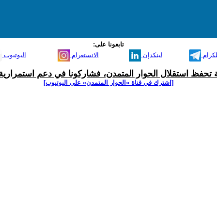
تابعونا على:
لكرام
لينكدإن
الانستغرام
اليوتيوب
ية تحفظ استقلال الحوار المتمدن، فشاركونا في دعم استمرارية 
[اشترك في قناة ‫«الحوار المتمدن» على اليوتيوب]