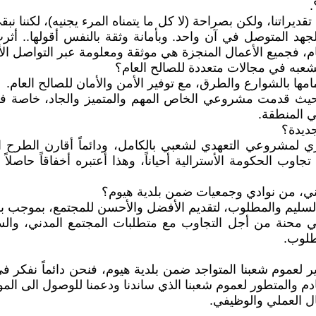
.
راتنا، ولكن بصراحة (لا كل ما يتمناه المرء يجنيه)، لكننا نبقى
الجهد المتوصل في آن واحد. وبأمانة وثقة بالنفس أقولها.. أثر
لعام، فجميع الأعمال المنجزة هي موثقة ومعلومة عبر التواصل الأ
مها بالشوارع والطرق، مع توفير الأمن والأمان للصالح العام.
حيث قدمت مشروعي الخاص المهم والمتميز والجاد، خاصة في ت
ي المنطقة.
 لمشروعي التعهدي لشعبي بالكامل، ودائماً أقارن الطرح الن
تجاوب الحكومة الأسترالية أحياناً، وهذا أعتبره أخفاقاً حاصلا
السليم والمطلوب، لتقديم الأفضل والأحسن للمجتمع، بموجب بر
في محنة من أجل التجاوب مع متطلبات المجتمع المدني، وال
طلوب.
لعموم شعبنا المتواجد ضمن بلدية هيوم، فنحن دائماً نفكر في 
ادم والمتطور لعموم شعبنا الذي ساندنا ودعمنا للوصول الى المو
ال العملي والوظيفي.