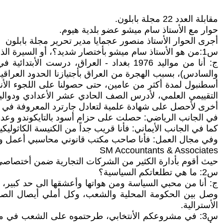
مقابلة العدد 22 مجلة بابلون.
حوار مع الأستاذ سام ميشو عضو بلدية هيوم.
أجرى الحوار الأستاذ منصور عجمايا مدير تحرير مجلة بابلون
س1:من هو الأستاذ سام ميشو بأختصار شديد؟، أو السيرة الذاتية لكم؟
ج: أنا من مواليد 1976 بغداد - العراق، د
والسادس)، بسبب الهجرة من العراق بأجتيازنا الحدود العراقية
التقييمي العلمي، لأدرس الصف الحادي عشر الأعدادي ودواليك
أخرى لأحصل على شهادة علمية لتعادل جارترد المعروفة في ا
في الجانب الرياضي: حصلت على حزام أسود بالتايكوندو وعدة بطولات رياضية منها بطل استراليا 
كما في الجانب الأيماني: فأنا قريب جداً من الكنيسة الكاثوليك
وفي مجال العمل: فأنا صاحب مكتب قانوني محاسبي أعمل و
SM Accountants & Associates
حيث أقوم بأدارة الكثير من الشركات التجارية ضمن أختصاصي ك
س2: ما هي تطلعاتكم السياسية؟
ج: أنا من محبي السياسة ومن هواتها وأعشقها الى حد كبير،
وصل بين الحكومة المحلية والشعب، وكل أملي أيصال الصوت ا
الأسترالية.
س3: في مشروعكم الأنتخابي، طرحتموه على الشعب في منطق