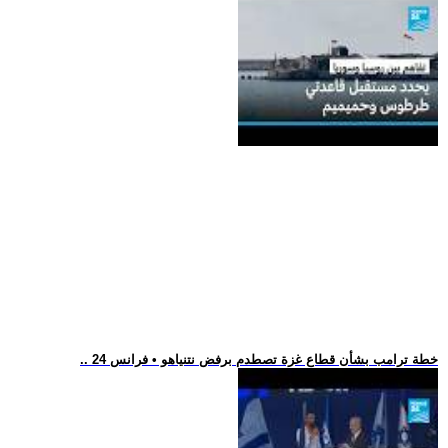
.. خطة ترامب بشأن قطاع غزة تصطدم برفض نتنياهو • فرانس 24