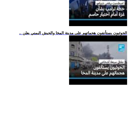
.. الحوثيون يستأنفون هجماتهم على مدينة المخا والجيش اليمني يعلن