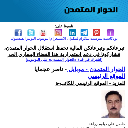
تابعونا على:
بودكاست
بنترست
تيلكرام
لينكدإن
الانستغرام
اليوتيوب
التويتر
الفيسبوك
تبرعاتكم وتبرعاتكن المالية تحفظ استقلال الحوار المتمدن،
فشاركونا في دعم استمرارية هذا الفضاء اليساري الحر
[اشترك في قناة ‫«الحوار المتمدن» على اليوتيوب]
الحوار المتمدن - موبايل
- ناصر عجمايا
الموقع الرئيسي
للمزيد - الموقع الرئيسي للكاتب-ة
حاصل على دبلوم زراعة