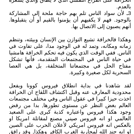
الخرافة على الفراغ النفسي الذي لا يطاق والذي يشعره
بالعدم.
3ـ لأن سواد الناس تلم بهم حاجة ملحة إلى المشاركة
بالوجود. فهم لا يكفيهم أن يؤمنوا بالقيم أو أن يتقبلوها.
أنهم يصبون إلى الاتصال بها.
وهكذا فالخرافة تشيع التوازن بين الإنسان وبيئته، وتنظم
زمانه ومكانه، وتمد له في الوجود مدا، على تفاوت في
الناس. ففي الوقت الذي يكون فيه تحكم الخرافة هامشيا
في حياة الناس في المجتمعات المتقدمة، فأنها تشكل
مفتاح الحل في مجتمعاتنا المتخلفة، بل هي العصا
السحرية لكل صغيرة وكبيرة.
لقد شاهدنا في بداية انطلاق فيروس كوونا وبفعل
محدودية المعارف عنه وقبل اكتشاف اللقاح ان الخرافة
اخذت حيزا كبيرا في عقول الناس وفي مختلف مجتمعات
العالم بغض النظر عن مستوى تطورها, بدا من رفض
وجود هكذا فيروس واعتباره كذبة كبرى على الصعيد
العالمي او انه فيروس صيني مصنع لمقاتلة امريكا او
بالعكس انه فيروس امريكي لأعلان الحرب على الصين
او انه جند الله لمحاربة الغرب الكافر وهكذا, وقد رافق