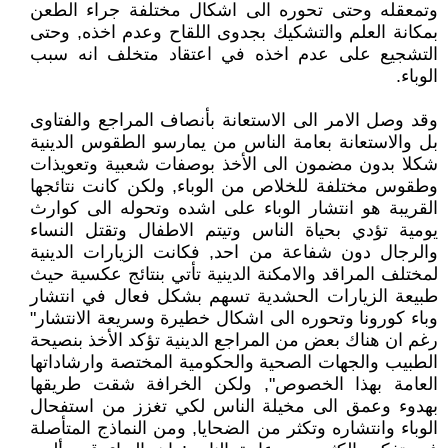
وتمعقله وحتى تحوره الى اشكال مختلفة جراء الطعن
بمكانة العلم والتشكيك بجدوى اللقاح وعدم اخذه, وحتى
التشجيع على عدم اخذه في اعتقاد متخلف انه سبب
الوباء.
وقد وصل الامر الى الاستعانة بأنصاف المراجع والفتاوى
بل والاستعانة بعامة الناس من يمارسو الطقوس الدينية
شكلا بدون مضمون الى الأخذ بوصفات شعبية وتعويذات
وطقوس مختلفة للخلاص من الوباء, ولكن كانت نتائجها
القريبة هو انتشار الوباء على اشده وتحوله الى كوارث
يومية تؤدي بحياة الناس وتيتم الاطفال وتقتل النساء
والرجال دون شفاعة من احد, فكانت الزيارات الدينية
لمختلف المراقد والامكنة الدينية تأتي بنتائج عكسية حيث
طبيعة الزيارات الحشدية تسهم بشكل فعال في انتشار
وباء كورونا وتحوره الى اشكال خطيرة وسريعة الانتشار"
رغم ان هناك بعض من المراجع الدينية تؤكد الأخذ بنصيحة
الطبيب والجهات الصحية والحكومية المختصة وارشاداتها
العامة بهذا الخصوص", ولكن الخرافة شقت طريقها
بهدوء وعمق الى مخيلة الناس لكي تغزز من استفحال
الوباء وانتشاره وتكثر من الضحايا, ومن النماذج المتأصلة