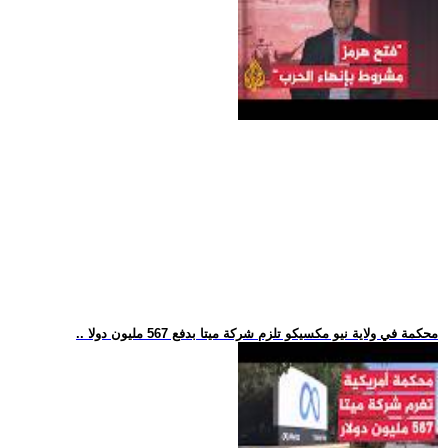
.. محكمة في ولاية نيو مكسيكو تلزم شركة ميتا بدفع 567 مليون دولا