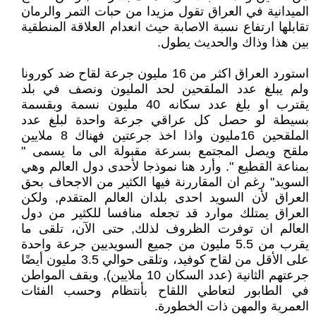
الميدانية في العراق تقول مزيدا من حبات التمر والرمان
تقابلها ارتفاع نسبة الاصابة حيث انعدام العلاقة المنطقية
بين هذا وذاك والحديث يطول.
استورد العراق اكثر من 16 مليون جرعة لقاح ضد كورونا
ولم يبلغ عدد الملقحين لحد المليون ونصف في بلد
يقترب او بلغ عدد سكانه 40 مليون نسمة وبقسمة
بسيطة لو حصل كل عراقي جرعة واحدة لبلغ عدد
الملقحين 16مليون واذا اخذ جرعتين فهناك 8 ملايين
ملقح ويصل المجتمع بسرعة مقبولة الى ما يسمى "
بمناعة القطيع ". وأرد هنا نموذجا لأحدى دول العالم وهي
السويد" رغم ان المقاررنة فيها الكثير من الاجحاف بحق
العراق لأن السويد احدى بلدان العالم المتقدم, ولكن
العراق يمتلك موارد قد تجعله منافسا للكثير من دول
العالم ان توفرت الظروف لذلك, حتى الآن، تلقى ما
يقرب من 5.5 مليون من جميع السويديين جرعة واحدة
على الأقل من لقاح كوفيد، وتلقى حوالي 3.5 مليون أيضًا
جرعتهم الثانية (عدد السكان 10 ملايين), ويقف المواطن
في الطابور لتعاطي اللقاح بأنتظام وحسب الفئات
العمرية والمهن ذات الخطورة.