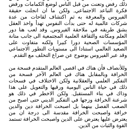
ذلك رفض وتعنت من قبل الناس لوضع الكمامات ورفض
فكرة التباعد الاجتماعي, ولكن ما ان انجلت حقيقة
الفيروس والمعرفة به ثم اكتشاف لقاحات من عدة
شركات عالمية له حتى بدأت النفوس تهدأ واخذ العقل
يشق طريقه في ملاحقة الفيروس, وقد لعب هنا دور
العلم ومكانته والثقافة العلمية المجتمعية الى جانب متانة
المؤسسات الصحية دورا كبيرا ولكنه متفاوت على
الصعيد العالمي استنادا الى مستويات التطور الاجتماعي
وقد عبر الفيروس بوضوح عن صراع التخلف مع التقدم.
وللأنصاف فأن هناك في اقصى العالم المتقدم فسحة من
الخرافة وبالمقابل هناك في العالم الآخر فسحة من
التفكير العلمي والعقلانية ولكن الاختلاف في فسحات
ذلك في حياة الناس اليومية ورقيها والتعويل على هذا
وذاك في بناء المستقبل. ولكن الاخطر في ذلك هو
شرعنة الخرافة وزجها في التفكير الديني حتى اصبح من
الصعب الفصل بينهما بل اصبحت الخرافة دين والدين
خرافة واصبحت الخرافة مقدسة الى درجة ان من
يعترض عليها يعترض على الدين واصبحت الخرافة تستمد
القوة والثبات من الدين.