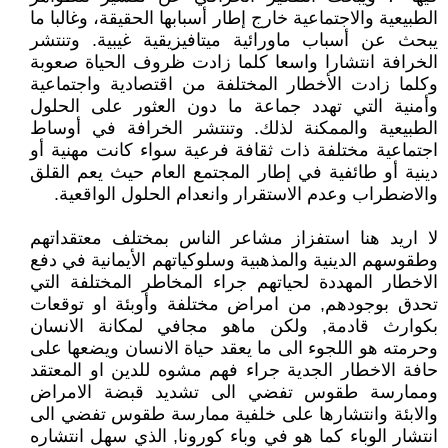
الطبيعية والاجتماعية خارج إطار أسبابها الحقيقة، وغالبا ما
يبحث عن أسباب ماورائية ميتافيزيقية غيبية. وتنتشر
الخرافة انتشارا واسعا كلما زادت ظروف الحياة صعوبة
وكلما زادت الأخطار المختلفة من اقتصادية واجتماعية
وأمنية التي تهدد جماعة ما دون العثور على الحلول
الطبيعية والممكنة لذلك. وتنتشر الخرافة في أوساط
اجتماعية مختلفة ذات ثقافة فرعية سواء كانت مهنية أو
دينية أو طائفية في إطار المجتمع العام حيث يعم القلق
والاضطراب وعدم الاستقرار وانعدام الحلول الواقعية.
لا اريد هنا استفزاز مشاعر الناس بمختلف معتقداتهم
وطقوسهم الدينية والمذهبية وسلوكياتهم الأيمانية في دفع
الاخطار المهددة لحياتهم جراء المخاطر المختلفة التي
تحدق بوجودهم, من امراض مختلفة وأوبئة او توقعات
بكوارث قادمة, ولكن ماهو مجافي لمكانة الانسان
وحرمته هو اللجوء الى ما يعقد حياة الانسان ويضعها على
حافة الاخطار الجدية جراء فهم مشوه للدين او المعتقد
وممارسة طقوس تفضي الى تشديد قبضة الامراض
والابئة وانتشارها على خلفية ممارسة طقوس تفضي الى
انتشار الوباء كما هو في وباء كورونا, الذي سهل انتشاره