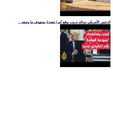
.. الرئيس الأمريكي دونالد ترمب يوقع أمرا تنفيذيا يستهدف ما وصفه