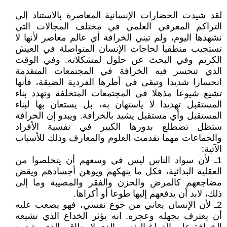
لقد شيدت الحضارات الإنسانية المعاصرة بالاستناد إلى
التراكم المعرفي العلمي في مختلف المجالات التي
نشهدها اليوم، ولم تبني الخرافة أي عالم معاصر لأنها لا
تستجيب منطقيا لحاجات الإنسان المتواصلة في العيش
الكريم وفي البحث عن حلول لمشكلاته. وفي الوقت
الذي تنحسر فيه الخرافة في المجتمعات المتقدمة
انحسارا شديدا وتبقى في أطرها الفردية الضيقة، فأنها
تشيع شيوعا مذهلا في المجتمعات المتخلفة وتهدد بناء
المستقبل تهديدا لا ياستهان به، بل يستعان بها لبناء
المستقبل وأي مستقبل يشيد بالخرافة. ويبدو إن الخرافة
ستظل تضطلع بدورها الكبير في نفسية الأفراد
والجماعات مهما تقدمت العلوم والمعارف وذلك للأسباب
الآتية:
1ـ لأن سواد الناس ليس في وسعهم أن يتخلصوا من
العقلية البدائية، فكل ما ينهكهم ويوهن أجسادهم ويقض
مضاجعهم كالمرض والحزن والفقر والمصيبة وما إلى
ذلك، لابد أن يدفعهم إليها طوعا أو أكراها.
2ـ لأن الإنسان يعاني من جوع نفسي، فهو يصعب عليه
أن يعترف بجهله وعجزه. انه يؤثر الخداع الذي تشيعه