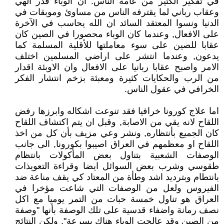
في تفكير الكثير من عامة الناس: ان الوباء قدر ألهي
وعقاب رباني لما يقترفه الناس من مساوئ وموبقات في
الدنيا ونسوا المعتقد السائد ان الله يحاسب في الآخرة
على الافعال, وعندما كان الوباء محصورا في الصين كان
عقابا للصين على سوء معاملتها للأقلية المسلمة كما
يدعون, وعندما انتشر على اراضي المسلمين اختلف
الامر واصبح عقابا ربانيا على الافعال وان الاوبئة اقدار
من الرب والحكايات كثيرة ومعبئة بزخم انتشار الفكر
الخرافي في عقول الناس.
اما علاج كورونا خرافيا فقد تنوعت اشكاله وابرزها رفض
اللقاح لانه يقي من الاصابة, وقبل ان يتم اكتشاف اللقاح
كان الجميع بأنتظاره, ونشر وعي مزيف بأن كل من اخذ
اللقاح او معظمهم في العراق اصيبوا بكورونا, الى جانب
الوصفات الشعبية بتناول بعض المأكولات بانتظام
طقوسي وشرب بعض السوائل ايضا وقراءة التعويذات
بانتطام وبترديد اشد وطأة من المعتاد كي يقف مناعة ضد
الفيروس ولعل من الوصفات التي شاعت مؤخرا في
العراق هو تناول خمسة حبات من التمر يوميا مع اكل
نصف رمانة واضفاء قدسية على تلك الوصفة بأنها "وصفة
من الصين وقد عالجت الوباء هناك بسرعة", ولكن النتائج