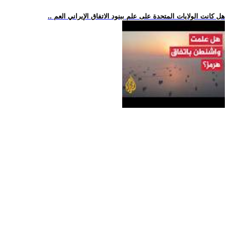
.. هل كانت الولايات المتحدة على علم ببنود الاتفاق الإيراني العم