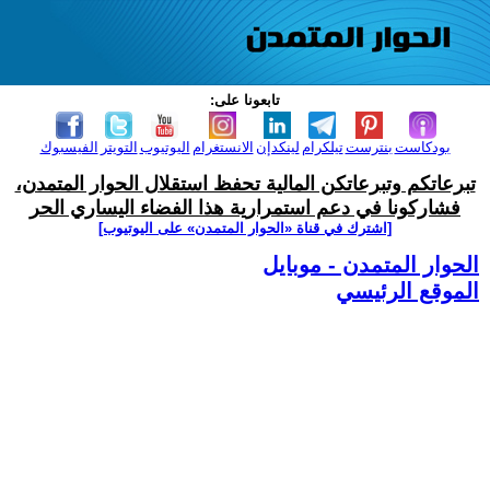
تابعونا على:
بودكاست
بنترست
تيلكرام
لينكدإن
الانستغرام
اليوتيوب
التويتر
الفيسبوك
تبرعاتكم وتبرعاتكن المالية تحفظ استقلال الحوار المتمدن،
فشاركونا في دعم استمرارية هذا الفضاء اليساري الحر
[اشترك في قناة ‫«الحوار المتمدن» على اليوتيوب]
الحوار المتمدن - موبايل
الموقع الرئيسي