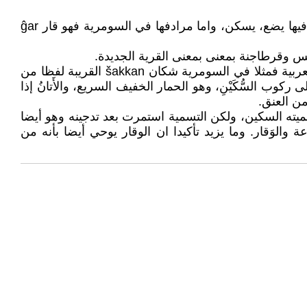
تحضرني كلمة سكن وهي بذات المعنى العربي في الاكدية شكانو Šakānu ( ابدال السين بالشين في الساميات) التي تعني فيها يضع، يسكن، واما مرادفها في السومرية فهو قار ĝar
نس وقرطاجنة بمعنى بمعنى القرية الجديدة.
واذا كان جذر سكن بمعناه العربي الاكدي مفتقد في السومرية الا انها احتفظت باساسه الذي يفسر لنا اصله بالمقارنة مع العربية فمثلا في السومرية شكان šakkan القريبة لفظا من
على ركوب السُّكَيْنِ، وهو الحمار الخفيف السريع، والأَتانُ إذا
 من العنق.
ته السكين، ولكن التسمية استمرت بعد تدجينه وهو أيضا
الوَقار. وما يزيد تأكيدا ان الوقار يوحي أيضا بأنه من