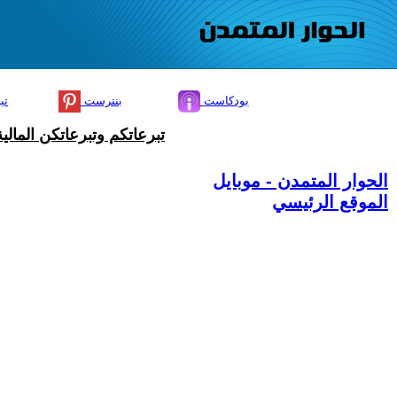
بودكاست
بنترست
تي
تبرعاتكم وتبرعاتكن المال
الحوار المتمدن - موبايل
الموقع الرئيسي