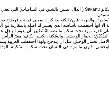
ستبدل.
ستقرار والقرية. قارن الكنعانية كرت بمعنى قرية و قرطاج تو
لية. وفي لسان العرب يرد تحت سكن ما نصه التَّسْكين: أَن يدوم الرجل 
السُّكَيْنُ: الحمار الوحشي. والسَّكِنة، بكسر الكاف: مقرّ الرأْس
اصل لحمار الوحش قبل ان يتدجن ولهذا احتفظت العربية بتسمي
ي. قارن ما ورد في اللسان تحت سكن: السَّكينة: الوَدَاعة و