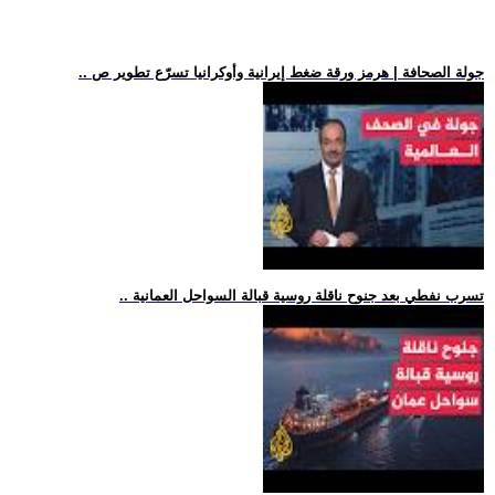
.. جولة الصحافة | هرمز ورقة ضغط إيرانية وأوكرانيا تسرّع تطوير ص
.. تسرب نفطي بعد جنوح ناقلة روسية قبالة السواحل العمانية