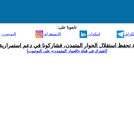
تابعونا على:
لكرام
لينكدإن
الانستغرام
اليوتيوب
ية تحفظ استقلال الحوار المتمدن، فشاركونا في دعم استمرارية 
[اشترك في قناة ‫«الحوار المتمدن» على اليوتيوب]