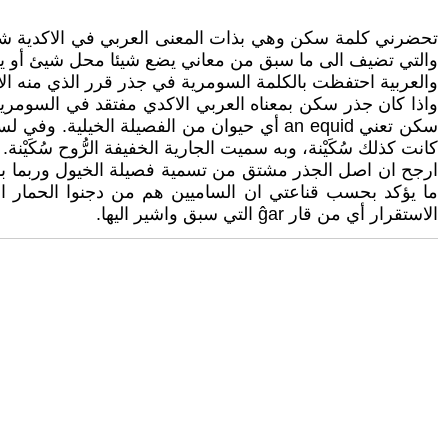
والتي تضيف الى ما سبق من معاني يضع شيئا محل شيئ أو ي
والعربية احتفظت بالكلمة السومرية في جذر قرر الذي منه الا
سكن تعني an equid أي حيوان من الفصيلة الخي
كانت كذلك سُكَيْنة، وبه سميت الجارية الخفيفة الرُّوح سُكَيْنة. 
ارجح ان اصل الجذر مشتق من تسمية فصيلة الخيول وربما بال
ما يؤكد بحسب قناعتي ان الساميين هم من دجنوا الحمار الوحش
الاستقرار أي من قار ĝar التي سبق واشير اليها.