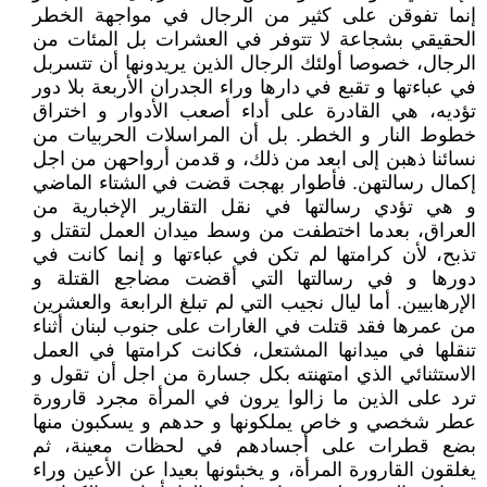
إنما تفوقن على كثير من الرجال في مواجهة الخطر
الحقيقي بشجاعة لا تتوفر في العشرات بل المئات من
الرجال، خصوصا أولئك الرجال الذين يريدونها أن تتسربل
في عباءتها و تقبع في دارها وراء الجدران الأربعة بلا دور
تؤديه، هي القادرة على أداء أصعب الأدوار و اختراق
خطوط النار و الخطر. بل أن المراسلات الحربيات من
نسائنا ذهبن إلى ابعد من ذلك، و قدمن أرواحهن من اجل
إكمال رسالتهن. فأطوار بهجت قضت في الشتاء الماضي
و هي تؤدي رسالتها في نقل التقارير الإخبارية من
العراق، بعدما اختطفت من وسط ميدان العمل لتقتل و
تذبح، لأن كرامتها لم تكن في عباءتها و إنما كانت في
دورها و في رسالتها التي أقضت مضاجع القتلة و
الإرهابيين. أما ليال نجيب التي لم تبلغ الرابعة والعشرين
من عمرها فقد قتلت في الغارات على جنوب لبنان أثناء
تنقلها في ميدانها المشتعل، فكانت كرامتها في العمل
الاستثنائي الذي امتهنته بكل جسارة من اجل أن تقول و
ترد على الذين ما زالوا يرون في المرأة مجرد قارورة
عطر شخصي و خاص يملكونها و حدهم و يسكبون منها
بضع قطرات على أجسادهم في لحظات معينة، ثم
يغلقون القارورة المرأة، و يخبئونها بعيدا عن الأعين وراء