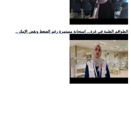
.. الطواقم الطبية في غزة... استجابة مستمرة رغم الضغط ونقص الإمك