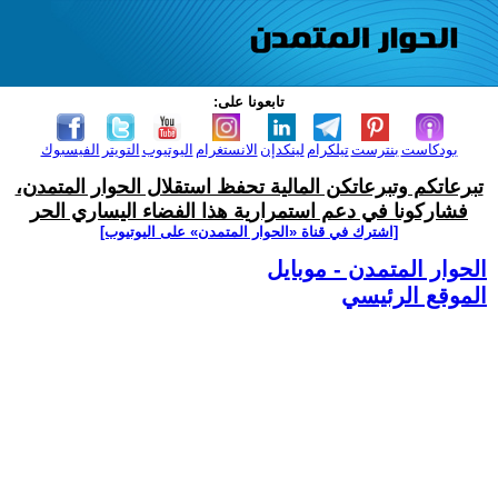
تابعونا على:
بودكاست
بنترست
تيلكرام
لينكدإن
الانستغرام
اليوتيوب
التويتر
الفيسبوك
تبرعاتكم وتبرعاتكن المالية تحفظ استقلال الحوار المتمدن،
فشاركونا في دعم استمرارية هذا الفضاء اليساري الحر
[اشترك في قناة ‫«الحوار المتمدن» على اليوتيوب]
الحوار المتمدن - موبايل
الموقع الرئيسي