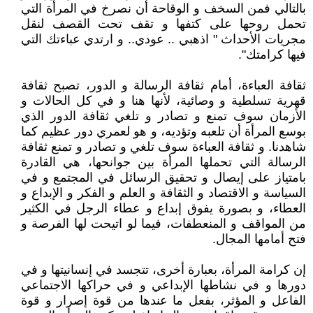
بالتالي فمن السخف و الوقاحة أن نصرخ في المرأة التي
تحمل روحها على كتفها و تقف تحت القصف لنقل
مجريات الأحداث " اذهبي .. عودي.. و ارتدي عباءتك التي
فيها كرامتك".
ثقافة العباءة، أمام ثقافة الرسالة و الدور، تصبح ثقافة
قهرية تسلطية و وصائية، لأنها هنا و في كل الحالات و
الأزمان سوف تمنع و تصادر و تلغي ثقافة الدور الذي
بوسع المرأة أن تلعبه وتؤديه، و هو لعمري دور عظيم كما
شاهدنا. و ثقافة العباءة سوف تلغي و تصادر و تمنع ثقافة
الرسالة التي تحملها المرأة بين جوانحها، هي القادرة
بامتياز على إيصال و تحقيق الرسائل في المجتمع و في
السياسة و الاقتصاد و الثقافة و العلم و الفكر و الإبداع و
العطاء، و بصورة يفوق إبداع و عطاء الرجل في الكثير
من المواقف و المنعطفات، فيما لو اتيحت لها الفرصة و
فتح أمامها المجال.
إن كرامة المرأة، بعبارة أخرى، تتجسد في إنسانيتها و في
دورها و في نشاطها الإبداعي و في حراكها الاجتماعي
الفاعل و المؤثر، بفعل ما عندها من قوة إصرار و قوة