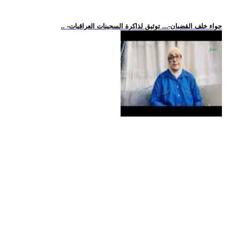
.. -حواء خلف القضبان-... توثيق لذاكرة السجينات العراقيات