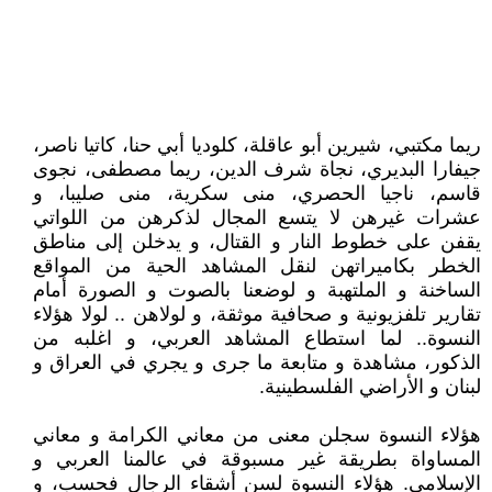
ريما مكتبي، شيرين أبو عاقلة، كلوديا أبي حنا، كاتيا ناصر،
جيفارا البديري، نجاة شرف الدين، ريما مصطفى، نجوى
قاسم، ناجيا الحصري، منى سكرية، منى صليبا، و
عشرات غيرهن لا يتسع المجال لذكرهن من اللواتي
يقفن على خطوط النار و القتال، و يدخلن إلى مناطق
الخطر بكاميراتهن لنقل المشاهد الحية من المواقع
الساخنة و الملتهبة و لوضعنا بالصوت و الصورة أمام
تقارير تلفزيونية و صحافية موثقة، و لولاهن .. لولا هؤلاء
النسوة.. لما استطاع المشاهد العربي، و اغلبه من
الذكور، مشاهدة و متابعة ما جرى و يجري في العراق و
لبنان و الأراضي الفلسطينية.
هؤلاء النسوة سجلن معنى من معاني الكرامة و معاني
المساواة بطريقة غير مسبوقة في عالمنا العربي و
الإسلامي. هؤلاء النسوة لسن أشقاء الرجال فحسب، و