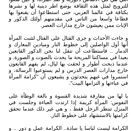
للترويج لمثل هذه الثقافة بوضع اطر دينية لها و نشرها
بكثافة في عالمنا العربي، حتى استطاعوا أن يقنعوا بها
قطاعا واسعا من الناس في مقدمتهم أولئك الذكور و
الإناث ممن يعيشون خارج مدارات العصر.
و جاءت الأحداث و جرى القتال على القتال لتثبت المرأة
أنها أول الواصلين إلى خطوط النار وميادين المعارك و
الدمار .. فاستطاعت أن تنقل لنا نحن الذكور القابعين
بعيدا في مساكننا المريحة ما يحدث بالصوت و الصورة. و
عندما ذبحت أطوار و لحقت بها ليال، لم يفهم القابعون
خارج مدارات العصر الدرس و لم يستوعبوا الرسالة، و
استمروا في غيهم يتحدثون و يشيعون أن "كرامة المرأة
في عباءتها و التزامها البيت".
يا لها من مفارقة شديدة القسوة و بالغة الوطأة على
النفوس: المرأة كريمة إذا ارتدت العباءة وجلست في
المنزل تنتظر الرجل فقط ، و هي غير ذلك عندما تحقق
كرامتها بالاستشهاد على خطوط النار.
الكرامة ليست لباسا يا سادة.. الكرامة عمل و دور .. و