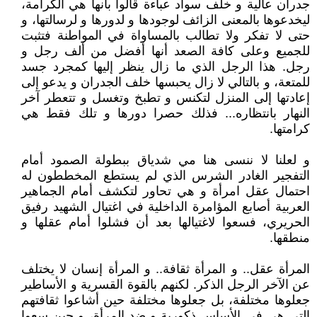
جدران عالية و خلف سواد عباءة قالوا بأنها هي الكرامة،
ليخدعوها بالمعنى الزائف لوجودها و لدورها و لرسالتها، و
حتى لا تفكر ولا تطالب بالمساواة في المواطنة فتثبت
للجميع وعلى كافة الصعد أنها أفضل من ألف رجل و
رجل. هذا الرجل الذي ما زال ينظر إليها كمجرد جسد
للمتعة، و بالتالي لا زال يحبسها خلف الجدران و يدعو إلى
إعادتها إلى المنزل لتكنس و تطبخ وتغسل و تتعطر آخر
النهار بانتظاره... فذلك حصرا دورها و تلك فقط هي
كرامتها.
و لعلنا لا ننسى هنا مي شدياق ببطولة الصمود أمام
التفجير الغادر الشرس الذي لم يستطع المخططون له
احتمال عقل امرأة و هي تحاور لتكشف أمام الجماهير
العربية أصابع المؤامرة الداخلية في اغتيال الشهيد رفيق
الحريري، فسعوا لاغتيالها بعد أن فشلوا أمام عقلها و
منطقها.
المرأة عقل.. و المرأة ثقافة.. و المرأة إنسان لا يختلف
عن الآخر الرجل الذكر. لكنهم بالقوة القسرية و الأساطير
جعلوها مختلفة، بل جعلوها مختلفة حين أشاعوا ثقافتهم
التي هي في الأساس ذكورية و ضد المرأة، و حين سعوا