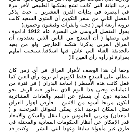
درب التبانة التي كانت تشع بشكلها الطبيعي لأخر مرة
في البصرة في بدايات القرن العشرين .. حيث يذكر
الفصل الثاني من سفر التكوين أن المثوى السعيد كانت
ترويه أربعة أنهر ( دجلة والفرات وفيشون وحيمون)
يقول القنصل الروسي في البصرة عام 1912 اداموف
في وصفها ( أن السذج من الناس الذين يعتقدون أن
العراق العربي يذكرنا شكله الخارجي ولو من بعيد
بالحديقة الغناء التي عاش فيها اسلافنا..سيخيب املهم
بمرارة لو رأوه رأي العين !!!)
وحقا أن هذا الوصف لأهوار العراق في أي زمن كان
ينطلي على السذج فقط لكونهم لم يروه رأي العين كما
فعل كاتب هذه الأسطر ( اسامة البدران ) في فترة من
الثمانيات وحتى هذا اليوم الذي يتطور فيه الريف نحو
المدنية دون أن ينسلخ عن القيم والعادات العشائرية
ليكون مزيجا أسوء من الاثنين .. فأرض اهوار العراق
تمثل المكان الوحيد الذي يمكن للعوائل المرتحلة و (
المعدان) ومربي الجاموس من التنقل والسكن والابتعاد
قدر الإمكان عن أنظار الحكومات المعادية والمحتلة في
طرق غير مأهولة سابقا وعهدا لبني البشر .. وكنت قد