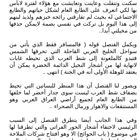
سكنت وتنقلت وعاينت وتعايشت مع هؤلاء لفترة لابأس
بها لكي اتعرف على الطابع العام لشكل حياتهم والطابع
الاجتماعي له بحيث لم تفارقني رائحه خبزهم ولذيذ لبنهم
إلى هذا اليوم بل تركت في نفسي بصمة لايمكن حذفها
من مخيلتي أبدا..
ويكمل القنصل قوله ( فالمسافر فقط الذي يأتي من
سواحل الخليج العربي القاحلة التي تحرقها الشمس
فتبدو كالملعونة إلى شط العرب الذي تحيطه غابات
لانهاية لها من أشجار النخيل الدائمة الخضرة يمكن أن
يعتقد للوهلة الأولى أنه في الجنة ) انتهى ..
ويصور لنا القنصل أن هذا المنظر للبساتين التي تحيط
بضفاف شط العرب ليست سوى جدار أخضر لما خلفها
من الطابع العام لجميع أراضي العراق العربي وهو
المستنقعات والاهوار ورمال الصحراء ..
وفي هذا الجانب أيضا يتطرق القنصل إلى السبب
الرئيسي لاختفاء أشجار الحور الفراتي والتي تطرقنا لها
في موضوع ( باب الحوائج) الا وهو افتتاح شركات الملاحة