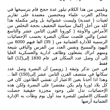
ونلمس من هذا الكلام تبلور عدة حجج قام بترسيخها في
محاكم الغرب علماء ومختصين معتمدة على تقارير
لعينات ( عمدية) وليست عشوائية بل وغير مكتملة هذا
كله من أجل إكمال سياسية التجفيف بحجة التخلص من
الأمراض والأوبئة ( كورونا القرن الثامن عشر والتاسع
عشر) والتي قلصت سكان البصرة بحسب الإحصائيات
الرسمية للأدارة العثمانية من ( 35) الفا فيهم 6000 من
اليهود والمسيح ونفس العدد من الفرس والباقي شيعة
ومنهم اتراك يشغلون وظائف ادارية والعسكرية العليا
إلى أن وصل عدد السكان في عام 1830 إلى(12) الفا
فقط
في حين تذكر وثيقة ( زويمير) أن البصرة وصل عدد
سكانها في منتصف القرن الثامن عشر إلى(150) الفا ..
وهذا اذا أخذنا بعين الاعتبار أن تفشي الطاعون كان في
كل بلاد اوربا ولم يكن مقتصرا على البصرة ولكن هذه
الإحصائيات تدل على وجود مجزرة حقيقية حصلت
للسكان الاصليين للبصرة منذ أول يوم وطأت به الإدارة
العثمانية أرضها