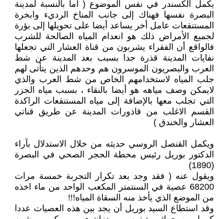
يكمل الكسندر في نفس الموضوع ( اما بالنسبة لمدينة
البصرة نفسها فهناك إلى جانب المناخ الرديء وابخرة
المستنقعات عامل أخر يساعد أيضا على تحويلها إلى بؤرة
لجميع الأمراض ذلك هو انعدام المياه الصالحة للشرب
فالواقع أن الفقراء يشربون من قناة العشار التي تجعلها
نفايات المدينة قذرة جدا بسبب بعد المدينة عن شط
العرب والبصريون الموسرون هم وحدهم الذين يتأتى لهم
جلب المياه لاستخدامهم الخاص من شط العرب والذي
لايمكن وصف مياهه هو أيضا بالنقاء ، بسبب مياه الجزر
التي تجلب معها بالإضافة إلى مياه المستنقعات الراكدة
القسم الاغلب من قاذورات المدينة عن طريق قناتي
العشار والخندق )
ويكمل القنصل الروسي حديثه من خلال الاستدلال بآراء
الدكتور بوريل رئيس محطة الحجر الصحي في البصرة
(1890)
ويقول عنه ( فقد وجد بعد تكرار التجربة خمسة مرات
68200 عصية في السنتمتر المكعب الواحد من ماء اخذه
من الموضع الذي يأخذ منه السقاة المياه!!!
وقد استطاع السيد بوريل أن يجد بين هذه العصيات عددا