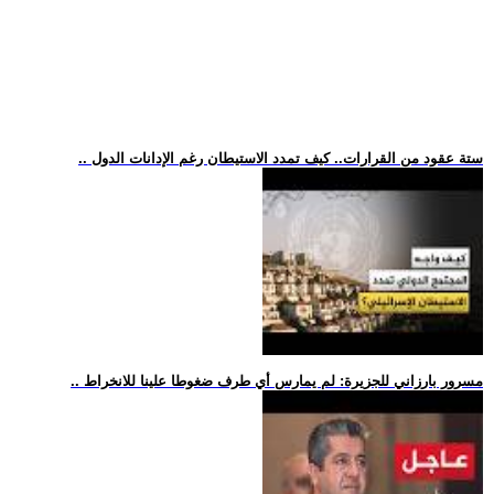
.. ستة عقود من القرارات.. كيف تمدد الاستيطان رغم الإدانات الدول
.. مسرور بارزاني للجزيرة: لم يمارس أي طرف ضغوطا علينا للانخراط