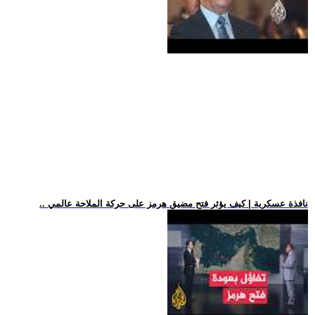
.. نافذة عسكرية | كيف يؤثر فتح مضيق هرمز على حركة الملاحة عالمي