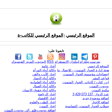
الموقع الرئيسي
الموقع الرئيسي للكاتب-ة
|
تابعونا على:
بنترست
تيلكرام
لينكدإن
الانستغرام
RSS
اليوتيوب
التويتر
الفيسبوك
الموقع الرئيسي
أخبار عامة
هيئة ادارة الحوار المتمدن - للإتصال بنا
وكالة أنباء المرأة
إحصائيات مؤسسة الحوار المتمدن
اخبار الأدب والفن
قواعد النشر
وكالة أنباء اليسار
ابرز كتاب / كاتبات الحوار المتمدن
وكالة أنباء العلمانية
يوتيوب التمدن
وكالة أنباء العمال
مكتبة التمدن
وكالة أنباء حقوق الإنسان
عدد الزوار: 3,429,073,137
اخبار الرياضة
اضافة موضوع جديد
اخبار الاقتصاد
اضافة الاخبار
اخبار الطب والعلوم
حملات الحوار المتمدن التضامنية
اخبار التمدن
إضافة يوتيوب-فلم إلى يوتيوب التمدن