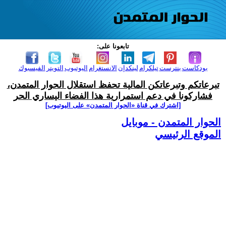
تابعونا على:
بودكاست
بنترست
تيلكرام
لينكدإن
الانستغرام
اليوتيوب
التويتر
الفيسبوك
تبرعاتكم وتبرعاتكن المالية تحفظ استقلال الحوار المتمدن،
فشاركونا في دعم استمرارية هذا الفضاء اليساري الحر
[اشترك في قناة ‫«الحوار المتمدن» على اليوتيوب]
الحوار المتمدن - موبايل
الموقع الرئيسي