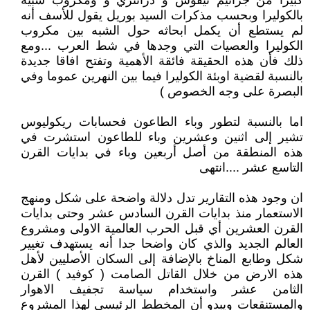
كبيرا من جراثيم تيفوس و دزانتري و ومكروب شبيه
بالكوليرا وبحسب مذكرات السيد بوريل يقول للأسف أنه
لم يستطع أن يكمل ابحاثه حول الشبه بين مكروب
الكوليرا والعصيات التي وجدها في شط العرب ...ومع
ذلك فأن هذه الحقيقة فائقة الأهمية وتفتح افاقا جديدة
بالنسبة لقضية اوبئة الكوليرا فيما بين النهرين عموما وفي
البصرة على وجه الخصوص )
اما بالنسبة لتطور وباء الطاعون فحسابات ريكوليوس
تشير إلى اثنين وعشرين وباء للطاعون استشرت في
هذه المنطقة من أصل أربعين وباء في بدايات القرن
التاسع عشر ....انتهى
ان وجود هذه التقارير تدل دلالة واضحة على شكل ومنهج
الاستعمار منذ بدايات القرن السادس عشر وحتى بدايات
القرن العشرين أي قبل الحرب العالمية الاولى ومشروع
العالم الجديد والذي كان واضحا جدا أنه يستهدف تغيير
شكل وطابع المناخ بالإضافة إلى السكان الأصليين لأهل
هذه الارض من خلال القاتل الصامت ( كوفيد ) القرن
الثامن عشر واستخدام سياسة تجفيف الاهوار
والمستنقعات ويبدو أن المخطط الرئيسي لهذا المشروع