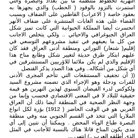
النهرية لخطوط متتظمة ما بين بغداد والبصرة والتي
استمرت بالتزود بالوقود ( الحطب) والذي يجهزها به
بعقود خاصة ( الاعراب) القاطنين على الضفاف وبسبب
القضاء على هذه الغابات المنتشرة على ضفاف الأنهر
انحسرت أيضا المملكة الحيوانية التي كانت تميز شكل
العراق الجيوغرافي والاحيائي .. ولكي يتخلص الاجانب
من كل ما يعيقهم في تنفيذ مشروعهم التوسعي في
إقليم( شنعار) التوراتي ومنطقة أدنى العراق فقد كان
عليهم ابتكار طرق حديثة لتغيير شكل وطابع مناخ هذا
الإقليم والذي لم يكن ملائما للاؤربيين المستشرقين في
أي شكل من أشكاله.. وفي هذا الصدد يذكر القنصل
(( أن تجفيف المستنقعات التي تتأخم المجرى الأدنى
للفرات ودجلة وهو الإجراء الذي تضمنه مشروع السيد
ولكوكس لدرء الفيضان السنوي لهذين النهرين هو قيمة
حقيقية للبلاد لا في المعنى الاقتصادي فحسب وإنما من
وجهة النظر الصحية في المنطقة أيضا ذلك أن العراق
العربي هو في الوقت الحاضر ( 1912) بؤرة لكل انواع
الملاريا التي تتخذ في القسم الجنوبي منه وفي منطقة
البصرة طباع الوباء المحض . ويمكننا أن نتبين إلى أي
مدى يكون المناخ قاتلا هناك بالنسبة للأجانب في المثل
الذي أطلقه العرب ..) انتهى ...