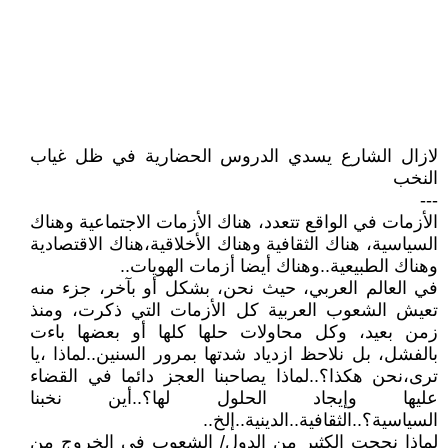
لازال الشارع يسدي الدروس الحضارية في ظل غياب
النخب
---
الأزمات في الواقع تتعدد، هناك الأزمات الاجتماعية وهناك
السياسية، هناك الثقافية وهناك الأخلاقية،هناك الاقتصادية
وهناك الطبيعية..وهناك أيضا أزمات الهويات..
في العالم العربي، حيث نحن، بشكل أو بآخر، جزء منه
تعيش الشعوب العربية كل الأزمات التي ذكرت، ومنذ
زمن بعيد، وكل محاولات حلها كلها أو بعضها باءت
بالفشل، بل نلاحظ ازدياد شدتها بمرور السنين..لماذا ،يا
ترى،نحن هكذا؟..لماذا يصاحبنا العجز دائما في القضاء
عليها وإيجاد الحلول لها؟..أين نخبنا
السياسية؟..الثقافية..الدينية..إلخ..
لماذا نجحت الكثير من الدول/ الشعوب في الخروج من