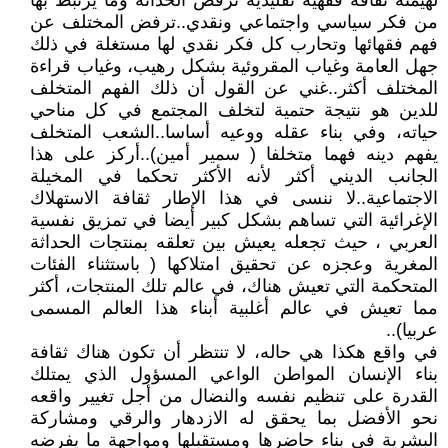
لهيمنة ثقافة فقهية تقليدية ترفض الحداثة وما يرتبط بها
من فكر سياسي واجتماعي ونقدي..ترفض المختلف عن
فهم فقهائها وتحارب كل فكر نقدي لها مستغلة في ذلك
جهل العامة وغياب المقروئية بشكل رهيب، وغياب قراءة
المختلف أكثر..غني عن القول أن ذلك الفهم المتخلف
للدين هو نتيجة حتمية لتخلف المجتمع في كل مناحي
حياته، وفي بناء عقله ووعيه أساسا..الشعب المتخلف
يفهم دينه فهما متخلفا ( سمير أمين)..أركز على هذا
الجانب الديني أكثر لأنه الأكثر تحكما في المخيلة
الاجتماعية..لا ننسى في هذا الإطار ثقافة الاستهلاك
الإغرائية التي تساهم بشكل كبير أيضا في تمزيق نفسية
العربي ، حيث تجعله يعيش بين تعلقه بمنتجات الحداثة
المغرية وعجزه عن تحقيق امتلاكها ( باستثناء الفئات
المتحكمة التي تعيش هناك، في عالم تلك المنتجات، أكثر
مما تعيش في عالم أغلبية أبناء هذا العالم المسمى
عربيا)..
في واقع هكذا هي حاله، لا تنتظر أن تكون هناك ثقافة
بناء الإنسان المواطن الواعي المسؤول الذي يمتلك
القدرة على تنظيم نفسه والنضال من أجل تغيير واقعه
نحو الأفضل بما يحقق له الازدهار والرقي ومشاركة
البشرية في بناء حاضرها ومستقبلها ومواجهة ما يفرضه