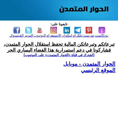
تابعونا على:
بودكاست
بنترست
تيلكرام
لينكدإن
الانستغرام
اليوتيوب
التويتر
الفيسبوك
تبرعاتكم وتبرعاتكن المالية تحفظ استقلال الحوار المتمدن،
فشاركونا في دعم استمرارية هذا الفضاء اليساري الحر
[اشترك في قناة ‫«الحوار المتمدن» على اليوتيوب]
الحوار المتمدن - موبايل
الموقع الرئيسي