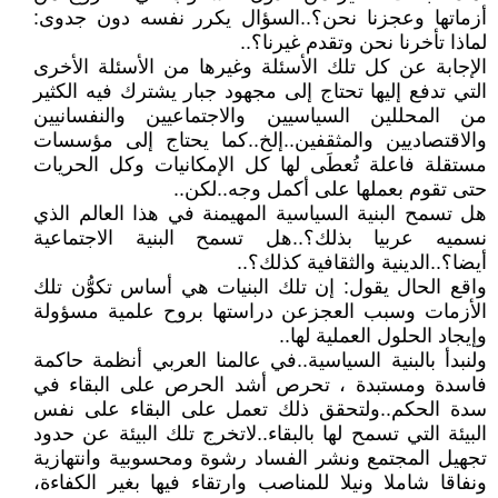
أزماتها وعجزنا نحن؟..السؤال يكرر نفسه دون جدوى:
لماذا تأخرنا نحن وتقدم غيرنا؟..
الإجابة عن كل تلك الأسئلة وغيرها من الأسئلة الأخرى
التي تدفع إليها تحتاج إلى مجهود جبار يشترك فيه الكثير
من المحللين السياسيين والاجتماعيين والنفسانيين
والاقتصاديين والمثقفين..إلخ..كما يحتاج إلى مؤسسات
مستقلة فاعلة تُعطَى لها كل الإمكانيات وكل الحريات
حتى تقوم بعملها على أكمل وجه..لكن..
هل تسمح البنية السياسية المهيمنة في هذا العالم الذي
نسميه عربيا بذلك؟..هل تسمح البنية الاجتماعية
أيضا؟..الدينية والثقافية كذلك؟..
واقع الحال يقول: إن تلك البنيات هي أساس تكوُّن تلك
الأزمات وسبب العجزعن دراستها بروح علمية مسؤولة
وإيجاد الحلول العملية لها..
ولنبدأ بالبنية السياسية..في عالمنا العربي أنظمة حاكمة
فاسدة ومستبدة ، تحرص أشد الحرص على البقاء في
سدة الحكم..ولتحقق ذلك تعمل على البقاء على نفس
البيئة التي تسمح لها بالبقاء..لاتخرج تلك البيئة عن حدود
تجهيل المجتمع ونشر الفساد رشوة ومحسوبية وانتهازية
ونفاقا شاملا ونيلا للمناصب وارتقاء فيها بغير الكفاءة،