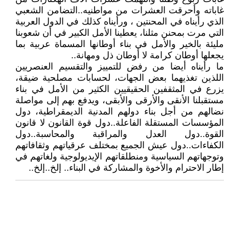
غاباته وأحرقت العشرات من مواطنيه..التضامن الشعبي
الذي رأيناه في المحنتين ، ورأيناه كذلك في الدول العربية
التي مرت بمحنن مثلنا، يعطينا الأمل الكبير في أن شعوبنا
مليئة بالخير والأمل في بناء أوطانها المسماة عربية بما
يجعلها أوطان كرامة لا أوطان ذل ومهانة..
ما رأيناه أيضا من رفض للتمييز والتقسيم العنصريين
اللذين تغذيهما بعض الجهات، لحسابات مصلحية ضيقة،
يزرع في المثقفين الحقيقيين الكثير من الأمل في بناء
مستقبلنا الأنقى والأرقى والأبقى، ويدفع بهم إلى مواصلة
نضالهم من أجل بناء دولهم المدنية الديمقراطية، دول
المؤسسات المستقلة الفاعلة..دول قوة القانون لا قانون
القوة..دول العدل والمراقبة والمحاسبة..دول
الكفاءات..دول عيش الجميع بمختلف عرقياتهم وثقافاتهم
وتوجهاتهم السياسية ومنطلقاتهم الإيديولوجية ولغاتهم في
إطار الاحترام والأخوة والمشاركة في البناء.. إلخ..إلخ..