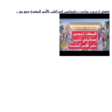
.. تحقيق لـ-دروب سايت-: دبلوماسي إسرائيلي بالأمم المتحدة جمع مع