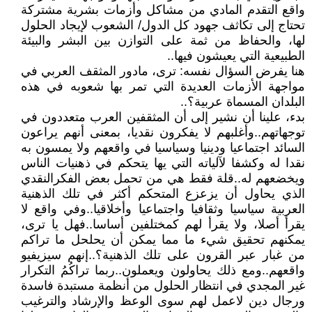
واقع التقدم المادي من مشاكل وأزمات بشرية مشتركة
تحتاج إلى تكاثف جهود كل الدول/ الشعوب لإيجاد الحلول
لها، والحفاظ من ثمة على التوازن بين البشر والبيئة
الطبيعية التي يعيشون فيها..
هنا يفرض السؤال نفسه: ترى، مادور المثقف العربي في
مواجهة الأزمات العديدة التي تمر بها شعوبه في هذه
البلدان المسماة عربية؟..
بدء، علينا أن نشير إلى أن المثقفين العرب متعددون في
توجهاتهم..وأغلبهم لا يفكرون نقديا، بمعنى أنهم يراعون
السائد اجتماعيا ودينيا وسياسيا في واقعهم ولا يمسون به
نقدا له وكشفا لآلياته التي يها يتحكم في ذهنيات الناس
ويخضعهم له..قلة فقط هي من تحمل بعض الفكرالنقدي
الذي يحاول أن يزعزع المتحكم أكثر في تلك الذهنية
العربية سياسيا وثقافيا واجتماعيا وأخلاقيا..وفي واقع لا
يقرأ أصلا، ولا يقرأ لهم كمختلفين أساسا..فهل يا ترى،
يمكنهم تحقيق شيء ما مما يمكن أن يحلحل ما تراكم
من غبار عبر القرون على تلك الذهنية؟..إنهم سيزيفيو
واقعهم..ومع ذلك يحاولون ويعملون..ربما تراكُمُ التكرار
غير المجدي في انتظار الحلول من أنظمة مستبدة فاسدة
ورجال دين لاعمل لهم سوى الوعظ والإرشاد والترغيب