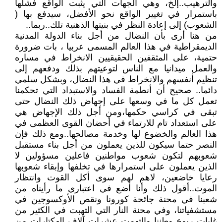
والترهيب..إلخ، وهي الجهات التي يثبت الواقع فشلها
باستمرار في تغيير الواقع نحو الأفضل، سيدفع بها (
الشعوب) إلى إعادة النظر في بنيتها الذهنية تلك..ربما..
من هنا أرى بأن النضال من أجل بناء الدولة المدنية
الديمقراطية في هذا العالم المسمى عربيا ، بات ضرورة
حتمية، على المثقفين الحقيقيين الانخراط في مساره
والعمل ميدانيا مع الناس لتوعيتهم بذلك ودفعهم إلى
تنظيم أنفسهم والانخراط في هذا النضال، وبشكل سلمي
دائما.. صحيح أن أنطمة الفساد والاستبداد التي تحكمنا
تعمل كل ما في وسعها على إجهاض ذلك النضال حتى
تبقى في كراسي حكمها،ومن أجل ذلك الإجهاض هي
على استعداد تام للارتماء في أحضان القوى العظمى في
هذا العالم والخضوع لها وخدمة مصالحها..ومع ذلك فإن
النصر حتما سيكون للذين يعملون من أجل بناء مستقبل
شعوبهم لتكون شعوب مواطنين فاعلين مسؤولين لا
الذين يعملون على استمرارها في تخلفها وإبقاء شعوبها
رعايا خاضعين، لاهم لهم سوى أكل القوت وانتظار
الموت..أقول ذلك وأنا أضع في اعتباري ما رأيناه من
شعبنا في محنة جائحة كورونا ونقص الأوكسوجين في
مستشفياتنا، وفي محنة النار التي التهبت في الكثير من
غابات ربوع وطننا والتهمت عشرات آلاف الهكتارات من