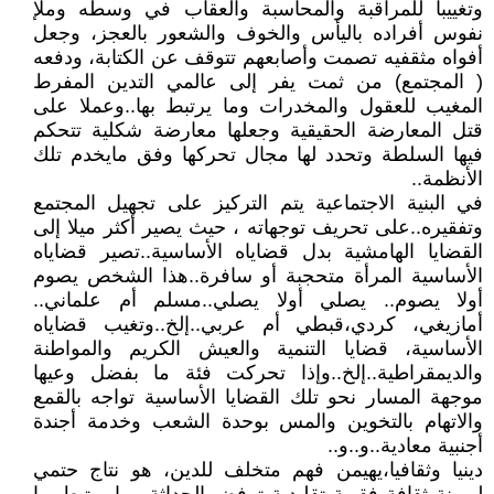
وتغييبا للمراقبة والمحاسبة والعقاب في وسطه وملإ
نفوس أفراده باليأس والخوف والشعور بالعجز، وجعل
أفواه مثقفيه تصمت وأصابعهم تتوقف عن الكتابة، ودفعه
( المجتمع) من ثمت يفر إلى عالمي التدين المفرط
المغيب للعقول والمخدرات وما يرتبط بها..وعملا على
قتل المعارضة الحقيقية وجعلها معارضة شكلية تتحكم
فيها السلطة وتحدد لها مجال تحركها وفق مايخدم تلك
الأنظمة..
في البنية الاجتماعية يتم التركيز على تجهيل المجتمع
وتفقيره..على تحريف توجهاته ، حيث يصير أكثر ميلا إلى
القضايا الهامشية بدل قضاياه الأساسية..تصير قضاياه
الأساسية المرأة متحجبة أو سافرة..هذا الشخص يصوم
أولا يصوم.. يصلي أولا يصلي..مسلم أم علماني..
أمازيغي، كردي،قبطي أم عربي..إلخ..وتغيب قضاياه
الأساسية، قضايا التنمية والعيش الكريم والمواطنة
والديمقراطية..إلخ..وإذا تحركت فئة ما بفضل وعيها
موجهة المسار نحو تلك القضايا الأساسية تواجه بالقمع
والاتهام بالتخوين والمس بوحدة الشعب وخدمة أجندة
أجنبية معادية..و..و..
دينيا وثقافيا،يهيمن فهم متخلف للدين، هو نتاج حتمي