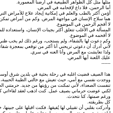
مثلها مثل كل الظواهر الطبيعية في أرضنا المعمورة.
أما الرحمن، فلا داع لإقحامه في المرض.
أؤمن أكثر بالطب والعلم في إمكانية إيجاد علاج للأمراض التي ن
هما سلاح الإنسان في مواجهة المرض. وكم من أمراض تمكن الع
لا أقحم الرحمن في الموضوع.
المسألة في الأغلب تتعلق أكثر بجينات الإنسان، واستعداده
لا أقحمه في الموضوع.
وكم دعوت لها بالشفاء، ولم يستجب، ورغم ذلك لم يخب ظني
لأني أدرك أن دعوتي تريحني أنا أكثر من توقعي بمعجزة شفاء
ولذا تعايشت مع المرض وأنا العنه في سري.
عليك اللعنة أيها المرض.
------
هذا الصيف قضيت اغلبه في رحلة بحثية في بلدين شرق أوسط
ووجدت نفسي مع أمي، حيث تعيش مع خالتي الطيبة الحبيبة، 
تنفست الصعداء، لأني تمكنت من رؤيتها من جديد. حرمتني الج
لكني عوضت حرماني بصيف عمل. كنت اذهب لعقد لقاءاتي كل يو
ورغم صمتها، كنا نتحدث.
كل بطريقته.
وأدركت بقلبي أن تقبيلي لها يُفيقها. فكنت اقبلها على جبينها، 