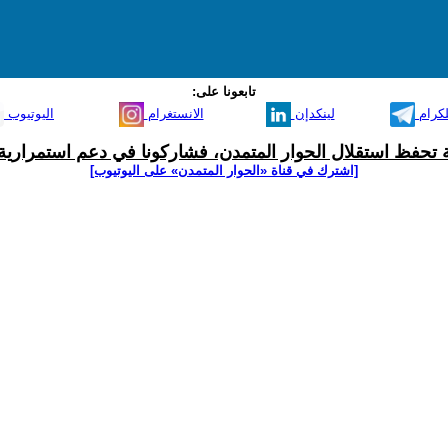
تابعونا على:
لكرام
لينكدإن
الانستغرام
اليوتيوب
ية تحفظ استقلال الحوار المتمدن، فشاركونا في دعم استمرارية 
[اشترك في قناة ‫«الحوار المتمدن» على اليوتيوب]