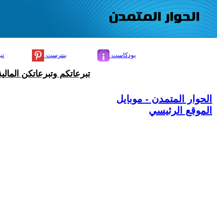
بودكاست
بنترست
تي
تبرعاتكم وتبرعاتكن المال
الحوار المتمدن - موبايل
الموقع الرئيسي