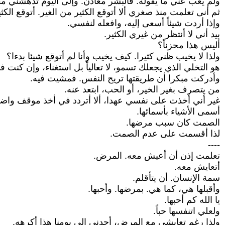
ولم يغب عني ما يقوله. فالبشر معادن. وإلى اليوم تُدهشني مق
ثم أنى تعلمت منذ صغري ألا أتوقع الكثير من الغير. أتوقع الك
وإذا أردت شيئاً أسعى إليه، وافعله لنفسي.
بيد أني لا أنتظر من غيري الكثير.
أليس هذا محزناً؟
ولذا لا يخيب ظني كثيرا. كيف يخيب وأنا لم أتوقع شيئا بدءا؟
هو التخلي الذي يجعلك تسمو، لا تعالياً بل استغناء، وإن كنت في
وأدركت مبكرا أن طريقتها تريح النفس. فمشيت فيه.
من يتصرف بغير الخير، أو الحب، ابتعد عنه.
غير أني أخذت على نفسي عهدا، ألا أتردد في أخذ موقف واضح، 
أسمى الأشياء بأسمائها.
الصمت كان سبب مرضها.
لذا أقسمت على عدم الصمت.
----
تعلمت إذن أن أعيش معه. المرض.
أتعايش معه.
سمة الإنسان. أن يتأقلم.
وأقبلها هي، كما هي. بمرضها. وأحبها.
يا الله كم أحبها.
ولعلي اتنفسها حباً.
ولذا رغم تعايشي مع المرض، أجدني إلى يومنا هذا أكرهه.