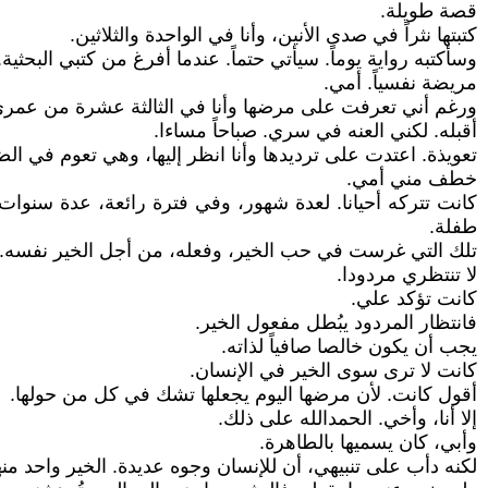
قصة طويلة.
كتبتها نثراً في صدى الأنين، وأنا في الواحدة والثلاثين.
وسأكتبه رواية يوماً. سيأتي حتماً. عندما أفرغ من كتبي البحثية.
مريضة نفسياً. أمي.
ورغم أني تعرفت على مرضها وأنا في الثالثة عشرة من عمري
أقبله. لكني العنه في سري. صباحاً مساءا.
تعويذة. اعتدت على ترديدها وأنا انظر إليها، وهي تعوم في الض
خطف مني أمي.
كانت تتركه أحيانا. لعدة شهور، وفي فترة رائعة، عدة سنوات. 
طفلة.
تلك التي غرست في حب الخير، وفعله، من أجل الخير نفسه.
لا تنتظري مردودا.
كانت تؤكد علي.
فانتظار المردود يبُطل مفعول الخير.
يجب أن يكون خالصا صافياً لذاته.
كانت لا ترى سوى الخير في الإنسان.
أقول كانت. لأن مرضها اليوم يجعلها تشك في كل من حولها.
إلا أنا، وأخي. الحمدالله على ذلك.
وأبي، كان يسميها بالطاهرة.
لكنه دأب على تنبيهي، أن للإنسان وجوه عديدة. الخير واحد منه