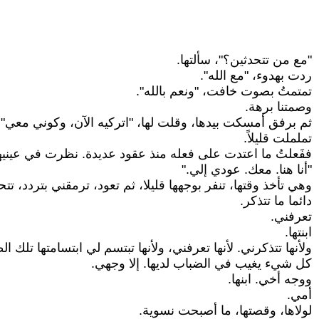
"مع من تتحدثين؟"، سألتها.
ردت بهدوء، "مع الله".
تمتمتُ بصوت خافت، "ونعم بالله".
وصمتنا برهة.
ثم برفق أمسكت بيدها، وقلت لها، "اتركيه الآن، وكوني معي".
تململت قليلاً.
ففَعلتُ ما اعتدت على فعله منذ عقود عديدة. نظرت في عينيها
"أنا هنا. معك. عودي إلي."
وهي تأخذ وقتها، تنفر بوجهها قليلا، ثم تعود، ترمقني بتردد، ت
دائما ما تتذكر.
تعرفني.
ابنتها.
ولأنها تتذكرني. لأنها تعرفني، ولأنها تبتسم لي ابتسامتها تلك ا
كل شيء يغيب في الضباب لديها. إلا وجهي.
ووجه أخي. ابنها.
أمي.
لولاها، وقصتها، ما أصبحت نسوية.