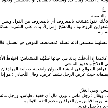
ُ إِذا دَهَنَهُ. ومَثَّ يده وأَصابعه بالمِنْدِيل أَو بالحَشِيشِ و
ثًّا.
دَعُكَ، تقول:مَسَحَه بالمعروف أَي بالمعروف من القول وليس معه 
ذين الروحانية-. والمَسْحُ: إِمراركَ يدك على الشيء السائل
نه وبه.
غسلهما.مصمص انائه غسله كمضمضه. الموص هو الغسل. قال 
 كلاهما إِذا أَدخَلْتَ يدك في حيائها فَنَقَّيْته.المسْماسُ: اخْتِلاط
 في العلاج وتحقيق المبتغى-.
 بصفاته حيث عرص الرجل نشط عرص، وقال اللحياني : هو إذا قف
قوله . ويقال : رجل ماس ، بوزن مال أي خفيف طياش. ورجل م
ة. وربما قياس من العرافين وعدم الثقة باقوالهم.