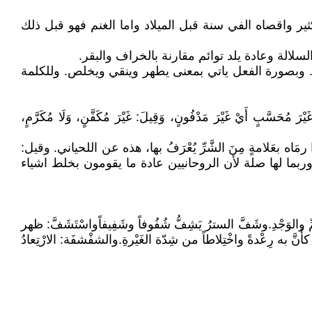
ر واقصاه الفي سنة قبل الميلاد واما الغنم فهو قبل ذلك
لتخليص. وبصورة الفعل ياتي بمعنى يطهر وينقي ويخلص. وللكلمة
رَ مُحَسَّبٍ أَيْ غَيْرَ مَدْفُونٍ، وَقِيلَ: غَيْرَ مُكَفَّنٍ، وَلَا مُكَرَّمٍ،
 إِذا رمَاه بعَلامةٍ مِنَ الشَّرِّ يُعْرَفُ بها، هذه عن اللحياني. وقيل:
وربما لها صلة لأن الروحانيين عادة ما يقومون بخلط اشياء
ِّ والوَجْدِ.وشَفَّ السترُ يَشِفُّ شُفُوفاً وشَفِيفاًواسْتَشَفَّ: ظهر
 به رِعْدةً واخْتِلاطاً من شِدّة الغَيْرةِ.والشفْشفَة: الارْتِعادُ