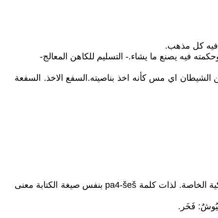
 الشيطان اي مس كأنه اخذ بناصيته.السفع الاخذ. السفعة
الكهنة بوصفهم اطباء في البداءة كان لهم الشأن الاكبر وربما هم من باتوا يتولون الزعامة الاجتماعية السياسية في فجر الملكية الخاصة. لذات كلمة pa4-šeš بنفس صيغة الكتابة معنى