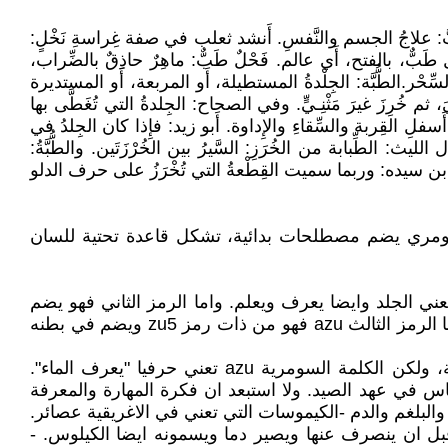
جُ الجسم والنَّفسِ. أَنشد ثعلب في صفة غِراسةِ نَخْلٍ:
، بالفتح، أَي عالم. فَحْلٌ طَبٌّ: ماهِرٌ حاذِقٌ بالضِّراب،
ِّحْر.الطُّبَّة: الجِلْدةُ المستطيلة، أَو المربعة، أَو المستديرة
َ، ثم خُرِزَ غيرَ مَثْنِـيٍّ. وفي الصحاح: الجِلدةُ التي تُغَطَّى بها
أَسفلِ القِربة والسِّقاءِ والإِداوة. أَبو زيد: فإِذا كان الجِلدُ في
 الليث: الطِّبابة من الخُرَزِ: السَّيرُ بين الخُرْزَتَين. والطُّبَّةُ:
ٌ. ابن سيده: وربما سميت القِطْعةُ التي تُخْرَزُ على حرف الدلو
لسومري يضم مصطلحات بدائية، تشكل قاعدة تحتية للسان
 الاول الماء a والثاني zu الذي يتبعه وهو رمز الجلد ويعني الجلد وايضا يعرف ويعلم. واما الرمز الثاني فهو يضم
رمزين منفصلين ايضا وهما الاول الماء a والثاني الذي يتبعهzu5 يبدو كصدر بشري مع البطن ويضم الرقبة بدون الرأس. واما الرمز الثالث azu فهو من ذات رمز zu5 ويضم في بطنه
كلمة طب في العربية تحوم حول فن خياطة الجلود، وتتقاطع مع الرمز السومري azu بوصفه على صلة بالجلد والمعرفة، ولكن الكلمة السومرية azu تعني حرفيا "يعرف الماء".
اس في عهد الصيد. ولا استبعد ان فكرة المهارة والمعرفة
والبلغم والدم -الكيموسات التي تعني في الاغريقية عصائر.
معدة قبل ان ينصرف عنها ويصير دما ويسمونه ايضا الكيلوس. -