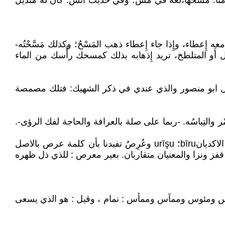
نحوه مثًّا: مسحها،لغةٌ في مَشَّ؛ وفي حديث أَنس: كان له منديل
إِعطاء، وإِذا جاء إِعطاء ذهب المَسْحُ؛ وكذلك مَسَّحْتُه-
 أَو المتلطخ، تريد إِذهابه بذلك كمسحك رأْسك من الماء
ابو منصور والذي عندي في ذكر الشهيك: فتلك مصمصة
ُ الأَمْر والتِباسُه. -ربما على صلة بالعرافة والحاجة لفك الرؤى-.
واما ما له صلة بالماعز maš في السومرية والذي يعني ايضا قراءة الطوالع في احشاء الحيوان واضحية حيوانية المرادفان الاكديانbīru؛ urīşu وعُرِصُ تفيدنا بأن كلمة عرص بالاصل
ز ونزا والمعنيان متقاربان. بعير معرص : للذي ذل ظهره
ائس ومئوس وممآس وممأس : نمام ، وقيل : هو الذي يسعى