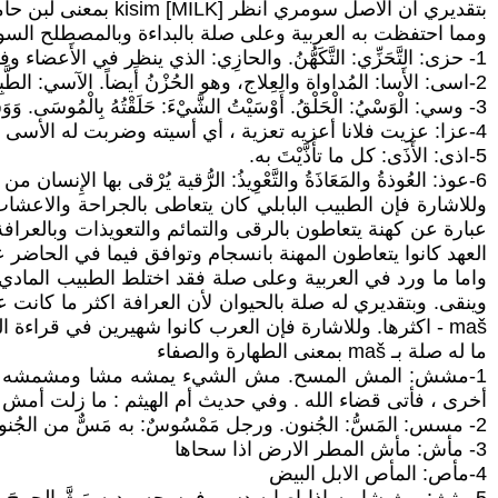
بتقديري ان الاصل سومري انظر kisim [MILK] بمعنى لبن حامض.
ومما احتفظت به العربية وعلى صلة بالبداءة وبالمصطلح السومري AZU
1- حزى: التَّحَزِّي: التَّكَهُّنُ. والحازِي: الذي ينظر في الأَعضاء وفي خِيلانِ الوجْهِ يتَكَهَّنُ.
2-اسى: الأَسا: المُداواة والعِلاج، وهو الحُزْنُ أَيضاً. الآسي: الطَّبِيب. الهمزة والسين والياء كلمة واحدة، وهو الحزن.
3- وسي: الْوَسْيُ: الْحَلْقُ. أَوْسَيْتُ الشَّيْءَ: حَلَقْتُهُ بِالْمُوسَى. وَوَسَى رَأْسَهُ وَأَوْسَاهُ إِذَا حَلَقَهُ. وَالْمُوسَى: مَا يُحْلَقُ بِهِ. - الموسى من ادوات الجراحة-.
4-عزا: عزيت فلانا أعزيه تعزية ، أي أسيته وضربت له الأسى
5-اذى: الأَذَى: كل ما تأَذَّيْتَ به.
6-عوذ: العُوذةُ والمَعَاذَةُ والتَّعْوِيذُ: الرُّقية يُرْقى بها الإِنسان من فزع أَو جنون لأَنه يعاذ بها.
عبارة عن كهنة يتعاطون بالرقى والتمائم والتعويذات وبالعراف
العهد كانوا يتعاطون المهنة بانسجام وتوافق فيما في الحاضر
maš - اكثرها. وللاشارة فإن العرب كانوا شهيرين في قراءة الطيور ومنه فكرة التطير من الشيء.
ما له صلة بـ maš بمعنى الطهارة والصفاء
1-مشش: المش المسح. مش الشيء يمشه مشا ومشمشه إذا دا
أخرى ، فأتى قضاء الله . وفي حديث أم الهيثم : ما زلت أمش ا
2- مسس: المَسُّ: الجُنون. ورجل مَمْسُوسٌ: به مَسٌّ من الجُنون. ومُسْمِسَ الرجلُ إِذا تُخُبِّطَ.
3- مأش: مأش المطر الارض اذا سحاها
4-مأص: المأص الابل البيض