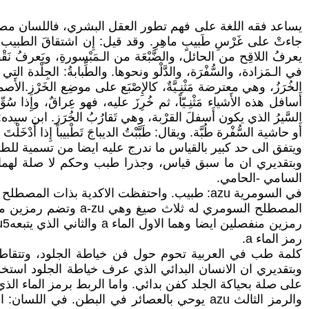
يساعد فقه اللغة على فهم تطور العقل البشري، فاللسان مصدر أ
جاءتْ على غَرْسِ طَبيبٍ ماهِرِ. وقد قيل: إِن اشتقاقَ الطبيب من
يعرفُ اللاقِح من الحائل، والضَّبْعَة من الـمَبْسورةِ، ويَعرفُ نَقْصَ
في الـمَزادة، والسُّفْرَة، والدَّلْو ونحوها. والطِّبابةُ: الجِلْدة التي 
الخُرَزُ، وهي معترضة مَثْنِـيَّةٌ، كالإِصْبَع على موضِع الخَرْزِ.الأَصم
أَسافل هذه الأَشياء مَثْنِـيّاً، ثم خُرِزَ عليه، فهو عِراقٌ، وإِذا سُوِّيَ
السَّيرُ الذي يكون أَسفلَ القرْبة، وهي تَقارُبُ الخُرَز. ابن سيده
أَو حاشية السُّفْرة طُبَّة. ويقال: طَبَّبْتُ الديباجَ تَطْبيباً إِذا أَدْخَلْتَ بَ
ويتفق الى حد كبير بالقياس ما ندرج عليه ايضا من تسمية للطب
وبتقديري ان ما سبق قياس، وجذرا طبب وحكم لا صلة لهما ب
السامي -الحامي.
في السومرية azu: طبيب. واحتفظت الاكدية بذات المصطلح حيث asû تعني طبيب.
رمز الماء a.
وبتقديري ان الانسان البدائي الذي عرف خياطة الجلود استخد
على صلة بحياكة الجلد كفن بدائي. واما الربط برمز الماء الذي
والرمز الثالث azu يوحي بالعصائر في البطن. 