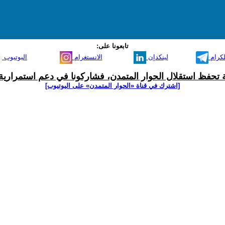
تابعونا على:
لكرام
لينكدإن
الانستغرام
اليوتيوب
ية تحفظ استقلال الحوار المتمدن، فشاركونا في دعم استمرارية 
[اشترك في قناة ‫«الحوار المتمدن» على اليوتيوب]