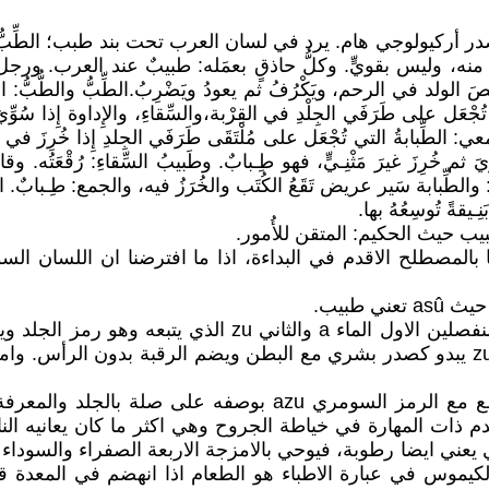
ركيولوجي هام. يرد في لسان العرب تحت بند طبب؛ الطِّبُّ: علا
ه، وليس بقويٍّ. وكلُّ حاذقٍ بعمَله: طبيبٌ عند العرب. ورجل طَبٌّ
 الولد في الرحم، ويَكْرُفُ ثم يعودُ ويَضْرِبُ.الطِّبُّ والطُّبُّ: الس
تُجْعَل على طَرَفَي الجِلْدِ في القِرْبة،والسِّقاءِ، والإِداوة إِذا سُوِّي
عي: الطِّبابةُ التي تُجْعَل على مُلْتَقَى طَرَفَي الجِلدِ إِذا خُرِزَ في 
 ثم خُرِزَ غيرَ مَثْنِـيٍّ، فهو طِـبابٌ. وطَبيبُ السِّقاءِ: رُقْعَتُه. وقال
: والطِّبابة سَير عريض تَقَعُ الكُتَب والخُرَزُ فيه، والجمع: طِـباب
نِـيقةً تُوسِعُهُ بها.
يب حيث الحكيم: المتقن للأُمور.
المصطلح الاقدم في البداءة، اذا ما افترضنا ان اللسان ا
المصطلح السومري له ثلاث صيغ وهي a-zu وتضم رمزين منفصلين
م ذات المهارة في خياطة الجروح وهي اكثر ما كان يعانيه الن
 يعني ايضا رطوبة، فيوحي بالامزجة الاربعة الصفراء والسوداء 
في اللسان: الكيموس في عبارة الاطباء هو الطعام اذا انهضم في ال