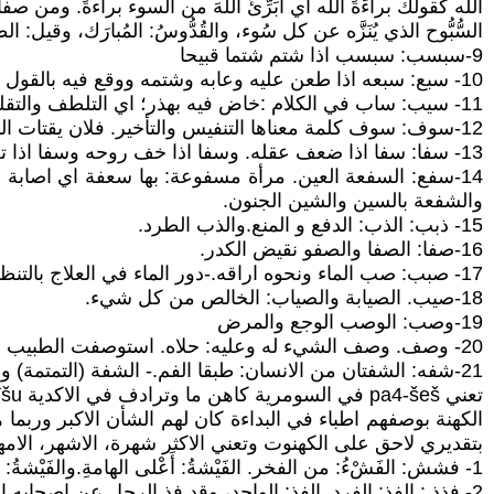
الله كقولك براءَةَ الله أَي أُبَرِّئُ اللهَ من السوء براءةً. ومن صف
السُّبُّوح الذي يُنَزَّه عن كل سُوء، والقُدُّوسُ: المُبارَك، وقيل: ال
9-سبسب: سبسب اذا شتم شتما قبيحا
10- سبع: سبعه اذا طعن عليه وعابه وشتمه ووقع فيه بالقول القبيح.
11- سيب: ساب في الكلام :خاض فيه بهذر؛ اي التلطف والتقلل منه ابلغ من الاكثار. ويقال ساب الرجل في منطقه اذا ذهب فيه كل مذهب.
12-سوف: سوف كلمة معناها التنفيس والتأخير. فلان يقتات السوف اي يعيش بالاماني.سوفت الرجل امري اذا ملكته امرك وحكمته فيه يصنع ما يشاء.- التسليم للكاهن المعالج-
13- سفا: سفا اذا ضعف عقله. وسفا اذا خف روحه وسفا اذا تعبد وتواضع لله.
14-سفع: السفعة العين. مرأة مسفوعة: بها سعفة اي اصابة
والشفعة بالسين والشين الجنون.
15- ذبب: الذب: الدفع و المنع.والذب الطرد.
16-صفا: الصفا والصفو نقيض الكدر.
17- صبب: صب الماء ونحوه اراقه.-دور الماء في العلاج بالتنظيف-
18-صيب. الصيابة والصياب: الخالص من كل شيء.
19-وصب: الوصب الوجع والمرض
20- وصف. وصف الشيء له وعليه: حلاه. استوصفت الطبيب لدائي اذا سألته ان يصف لك ما تتعالج به.
21-شفه: الشفتان من الانسان: طبقا الفم.- الشفة (التمتمة) وهو اساس العلاج البدائي.
تعني pa4-šeš في السومرية كاهن ما وترادف في الاكدية pašīšu.
بتقديري لاحق على الكهنوت وتعني الاكثر شهرة، الاشهر، الامهر،
1- فشش: الفَشْءُ: من الفخر. الفَيْشةُ: أَعْلى الهامةِ.والفَيْشةُ: الكَمَرة، وقيل: الفَيْشةُ الذكَرُ المنتفخ. وفاشَ الرجلُ فَيْشاً وهو فَيُوشٌ: فَخَر.
2- فذذ : الفذ: الفرد. الفذ: الواحد، وقد فذ الرجل عن اصحابه إذا شذ عنهم، وبقي فردا. الفذ: الاول من قداح الميسر.