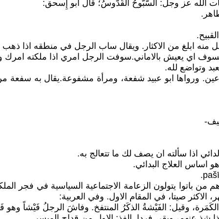
ات الله عز وجل: السُّبُّوحُ القُدُّوسُ؛ قال أَبو إِسحق:
طاهر.
 عين. ورواها ابو عبيد شفعة، ومرأة مشفوعة.يقال به سفعة من
 الاكثر صيتا، في المقام الاول. وفي العربية: