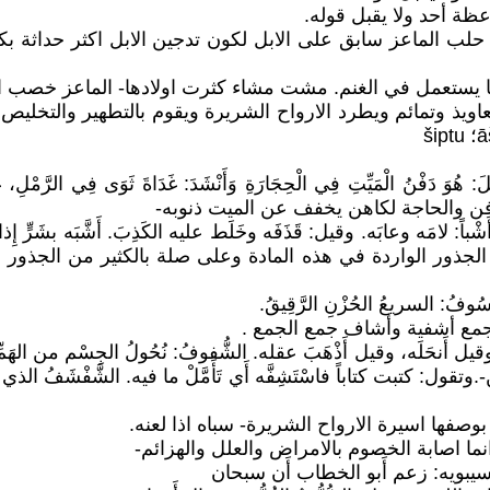
ب الماعز سابق على الابل لكون تدجين الابل اكثر حداثة بكثي
م برقى وتعاويذ وتمائم ويطرد الارواح الشريرة ويقوم بالتطهير وا
هُوَ دَفْنُ الْمَيِّتِ فِي الْحِجَارَةِ وَأَنْشَدَ: غَدَاةَ ثَوَى فِي الرَّمْلِ، غَيْ
طقوس الدفن والحاجة لكاهن يخفف عن الميت ذنوبه-
ه أَشْباً: لامَه وعابَه. وقيل: قَذَفَه وخَلَط عليه الكَذِبَ. أَشَّبَه بشَرٍّ
ن الجذور الواردة في هذه المادة وعلى صلة بالكثير من الجذور 
َه، وقيل أَنحَلَه، وقيل أَذْهَبَ عقله. الشُّفوفُ: نُحُولُ الجِسْم من الهَم
: كتبت كتاباً فاسْتَشِفَّه أَي تَأَمَّلْ ما فيه. الشَّفْشَفُ الذي كأَنَّ