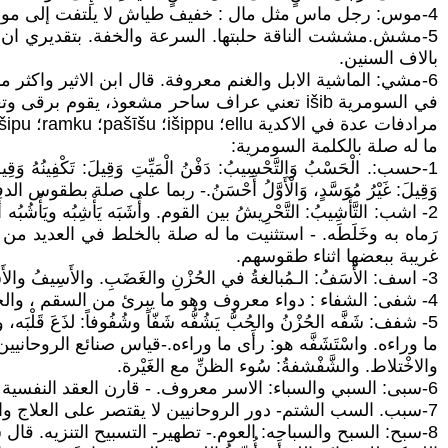
4-موس: رجل ماس مثل مال : خفيف طياش لا يلتفت إلى موعظة أحد ولا يقبل قوله.
5-مشش.مششت الناقة حلبتها. السرعة والخفة. بتقديري ان حل
بالاف السنين.
6-مشي: الماشية الابل والغنم معروفة. قال ابن الاثير واكثر ما يستعمل في الغنم. مشت مشاء كثرت اولادها- الماعز خصب السلالة وعادة يلد توائم مقارنة بالخراف والبقر.
في السومرية išib تعني عراف ساحر مشعوذ، يقو
مرادفات عدة في الاكدية ellu؛ išippu؛ pašīšu؛ ramku؛ āšipu؛ šiptu
ما له صلة بالكلمة السومرية:
1-حسب:. الْحَسْبُ وَالتَّحْسِيبُ: دَفْنُ الْمَيِّتِ وَقِيلَ: تَكْفِينُهُ وَقِيلَ: 
وَقِيلَ: غَيْرُ مُوَسَّدٍ، وَالْأَوَّلُ أَحْسَنُ.- ربما على صلة ب
2- اشب: التَّأْشِيبُ: التَّحْرِيشُ بين القوم. وأَشَبَه يَأْشِبُه ويَأْشُبُ
رَماه به وخَلَطَه. - استثنيت ما له صلة بالخلط في العديد م
غريبة ببعضها اثناء طقوسهم.
3- اسف: الأَسَفُ: الـمُبالغةُ في الحُزْنِ والغَضَبِ. والأَسِيفُ والأَسُوفُ: السريعُ الحُزْنِ الرَّقِيقُ.
4- شفى: الشفاء : دواء معروف وهو ما يبرئ من السقم ، والجمع أشفية وأشاف جمع الجمع .
5- شفف: شَفَّه الحُزْنُ والحُبُّ يَشُفُّه شَفّاً وشُفُوفاً: لذَعَ قَلْب
ما وراءه. واسْتَشَفَّه هو: رأَى ما وراءه.-قياس صنائع الروحانيين-.وتقول
والاخْتلاط. والشَّفْشفةُ: سُوء الظنِّ مع الغَيْرة.
6-سبى: السبي والسباء: الاسر معروف. - قارن العقد النفسية بوصفها اسيرة الارواح الشريرة- سباه اذا لعنه.
7-سبب. السب الشتم- دور الروحانيين لا يقتصر على العلاج وانما اصابة الخصوم بالامراض والعلل والهزائم-
8-سبح: السبح والسباحه: العوم.- تطهير- التسبيح التنزيه. قال سيبويه: زعم أَبو الخطاب أَن سبحان