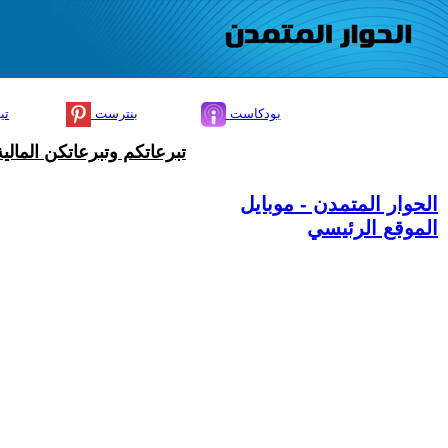
بودكاست
بنترست
تي
تبرعاتكم وتبرعاتكن المال
الحوار المتمدن - موبايل
الموقع الرئيسي