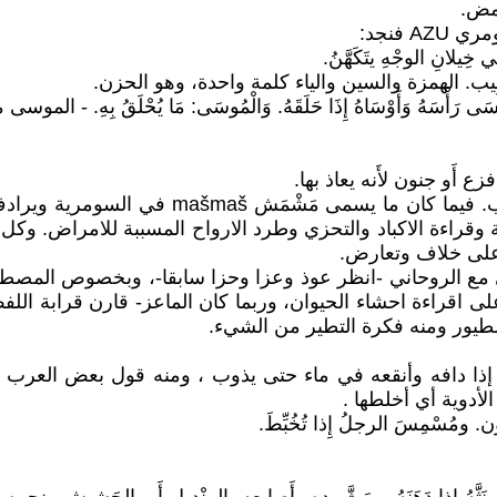
 فنجد:
ة وقراءة الاكباد والتحزي وطرد الارواح المسببة للامراض. وكل
 على خلاف وتعارض.
فه وأنقعه في ماء حتى يذوب ، ومنه قول بعض العرب يصف 
لأدوية أي أخلطها .