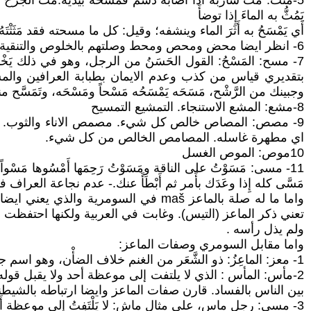
5-مثث: مث شاربه اذا اصابه دسم فمسحه بيديه.مَثَّ الجرحَ ونَثَّه
يَمُثُّ به الماءَ إِذا توضأَ
أَي يَمْسَحُ به أَثَرَ الماء وينشفه؛ وقيل: كل ما مسحته فقد مَثَثْتَهُ مَ
6- انظر ايضا محض ومحص ومحط وصلتهم بالخلوص والتنقية والتصفية.
7- مسح: المَسْحُ: القول الحَسَنُ من الرجل، وهو في ذلك يَخْ
بتقديري قياس من كذب وعدم الايمان بطبابة العرافين والمشعو
وجبينك من الرَّشْح، مَسَحَه يَمْسَحُه مَسْحاً ومَسْحَه، وتَمَسَّح م
8-مشع: المشع الاستنجاء. التمشيع التمسيح
9- مصص: المصاص خالص كل شيء. مصمص الاناء والثوب. 
اي مطهرة غاسله. المصامص الخالص من كل شيء.
10موص: الموص الغسل
11- مسى: مَسَوْتُ على الناقة ومَسَوْتُ رَحِمَها أَمْسُوها مَسْواً
مَسَّى كله إِذا وعَدَك بأَمر ثم أَبْطَأَ عنك.- عدم نجاعة العراف
تعني ذكر الماعز (التيس). وغابت في العربية ولكنها احتفظت
ولم يذل رأسه .
واما مقابل السومري وصفات الماعز:
1- معز: الماعِزُ: ذو الشَّعَر من الغنم خلاف الضأْن، وهو اسم جنس، وهي العَنْزُ.
2-مأس: المأس : الذي لا يلتفت إلى موعظة أحد ولا يقبل 
بين الناس بالفساد. قارن صفات الماعز وايضا ارتباطه بالشيطن
3- مسى: رجل ماسٍ، على مثال ماشٍ: لا يَلْتَفِتُ إِلى موعظة أَحد ولا يقبل قوله.