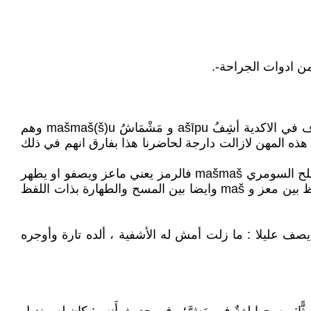
وللاشارة فإن الطبيب البابلي كان يتعاطى بالجراحة والاعشاب. فيما كان ما يسمى مَشْمَش mašmaš في السومرية ويرادف في الاكدية أشِفُ ašīpu و مَشْمَاشُ mašmaš(š)u وهم
 هذه المهن لازالت دارجة لحاضرنا هذا بفارق انهم في ذلك
واما ما ورد في العربية وعلى صلة فقد اختلط الطبيب المادي مع الروحاني -انظر عوذ وعزا وحزا سابقا-، وبخصوص المصطلح السومري mašmaš فالرمز يعني ماعز ويصفو او يطهر
وينقى. وبتقديري له صلة بالحيوان لأن العرافة اكثر ما كانت على اقراءة احشاء الحيوان، وربما كان الماعز- قارن قرابة اللفظ بين معز و maš وايضا بين المسح والطهارة بذات اللفظ
عليلا : ما زلت أمش له الأشفية ، ألده تارة وأوجره