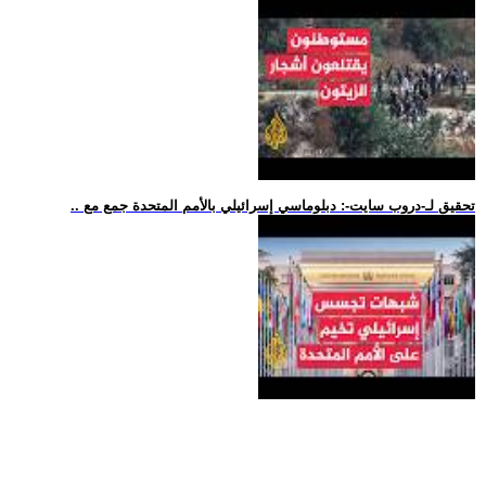
.. تحقيق لـ-دروب سايت-: دبلوماسي إسرائيلي بالأمم المتحدة جمع مع