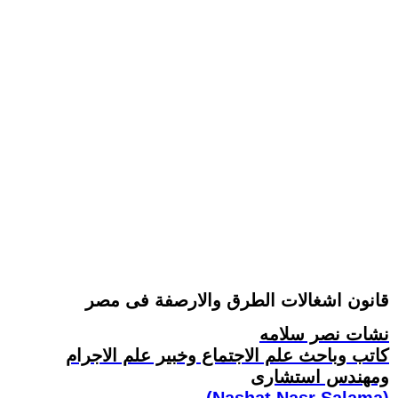
قانون اشغالات الطرق والارصفة فى مصر
نشات نصر سلامه
كاتب وباحث علم الاجتماع وخبير علم الاجرام
ومهندس استشارى
(Nashat Nasr Salama)