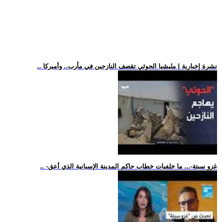
.. نشرة إخبارية | مليشيا الحوثي تقصف النازحين في مأرب.. وأميركا
.. -غزو سبتة-... ما خلفيات خطاب حاكم المدينة الإسبانية الذي أعق