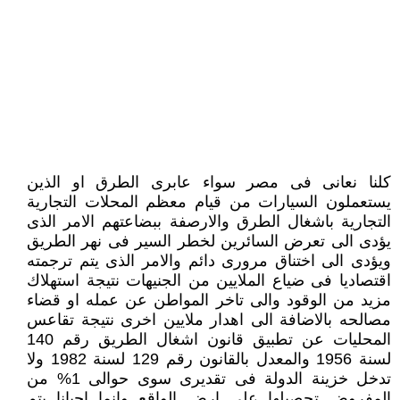
كلنا نعانى فى مصر سواء عابرى الطرق او الذين
يستعملون السيارات من قيام معظم المحلات التجارية
التجارية باشغال الطرق والارصفة ببضاعتهم الامر الذى
يؤدى الى تعرض السائرين لخطر السير فى نهر الطريق
ويؤدى الى اختناق مرورى دائم والامر الذى يتم ترجمته
اقتصاديا فى ضياع الملايين من الجنيهات نتيجة استهلاك
مزيد من الوقود والى تاخر المواطن عن عمله او قضاء
مصالحه بالاضافة الى اهدار ملايين اخرى نتيجة تقاعس
المحليات عن تطبيق قانون اشغال الطريق رقم 140
لسنة 1956 والمعدل بالقانون رقم 129 لسنة 1982 ولا
تدخل خزينة الدولة فى تقديرى سوى حوالى 1% من
المفروض تحصيلها على ارض الواقع وانما احيانا يتم