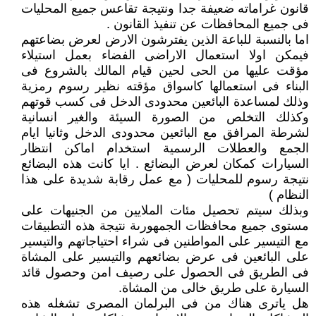
قانون غراماته ضعيفة جدا ونتيجة تقاعس جميع المحليات
فى جميع المحافظات عن تنفيذ القانون .
اما بالنسبة للباعة الذين يفترشون الارض لعرض بضاعتهم
فيمكن اولا استعمال الاراضى الفضاء بعمل استيلاء
مؤقت عليها من الحى لحين قيام المالك بالشروع فى
البناء فى استعمالها كاسواق مؤقته نظير رسوم رمزية
وذلك لمساعدة البائعين محدودى الدخل فى كسب قوتهم
وكذلك التخلص من الصورة السيئة والغير انسانية
لشرطة المرافق مع البائعين محدودى الدخل وثانيا ايام
الجمع والعطلات الرسمية استخدام اماكن انتظار
السيارات كمكان لعرض البضائع . ايا كانت هذه البضائع
نتيجة رسوم للمحليات ( مع عمل رقابة شديدة على هذا
النظام )
وبذلك سيتم تحصيل مئات الملايين من الجنيهات على
مستوى جميع محافظات الجمهورىة نتيجة هذه التطبيقات
مع التيسير على المواطنين فى شراء احتياجاتهم والتيسير
على البائعين فى عرض بضائعهم والتيسير على المشاة
فى الطريق فى الحصول على رصيف امن وحصول قائد
السيارة على طريق خالى من المشاة.
هل ياترى هناك من فى البرلمان المصرى تشغله هذه