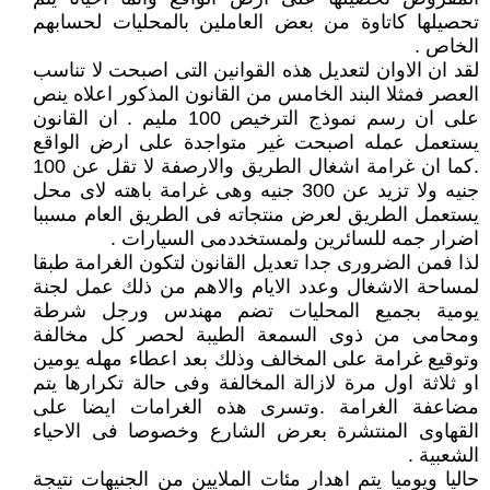
تحصيلها كاتاوة من بعض العاملين بالمحليات لحسابهم
الخاص .
لقد ان الاوان لتعديل هذه القوانين التى اصبحت لا تناسب
العصر فمثلا البند الخامس من القانون المذكور اعلاه ينص
على ان رسم نموذج الترخيص 100 مليم . ان القانون
يستعمل عمله اصبحت غير متواجدة على ارض الواقع
.كما ان غرامة اشغال الطريق والارصفة لا تقل عن 100
جنيه ولا تزيد عن 300 جنيه وهى غرامة باهته لاى محل
يستعمل الطريق لعرض منتجاته فى الطريق العام مسببا
اضرار جمه للسائرين ولمستخددمى السيارات .
لذا فمن الضرورى جدا تعديل القانون لتكون الغرامة طبقا
لمساحة الاشغال وعدد الايام والاهم من ذلك عمل لجنة
يومية بجميع المحليات تضم مهندس ورجل شرطة
ومحامى من ذوى السمعة الطيبة لحصر كل مخالفة
وتوقيع غرامة على المخالف وذلك بعد اعطاء مهله يومين
او ثلاثة اول مرة لازالة المخالفة وفى حالة تكرارها يتم
مضاعفة الغرامة .وتسرى هذه الغرامات ايضا على
القهاوى المنتشرة بعرض الشارع وخصوصا فى الاحياء
الشعبية .
حاليا ويوميا يتم اهدار مئات الملايين من الجنيهات نتيجة