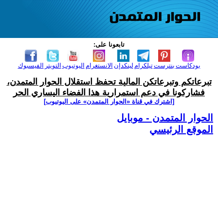
تابعونا على:
بودكاست
بنترست
تيلكرام
لينكدإن
الانستغرام
اليوتيوب
التويتر
الفيسبوك
تبرعاتكم وتبرعاتكن المالية تحفظ استقلال الحوار المتمدن،
فشاركونا في دعم استمرارية هذا الفضاء اليساري الحر
[اشترك في قناة ‫«الحوار المتمدن» على اليوتيوب]
الحوار المتمدن - موبايل
الموقع الرئيسي