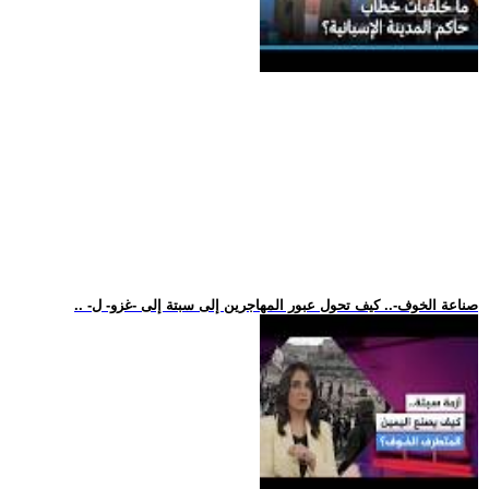
.. -صناعة الخوف-.. كيف تحول عبور المهاجرين إلى سبتة إلى -غزو- ل