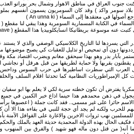
سكنت جنوب العراق في مناطق الاهوار وشمال بحر بوراتو الع
ا في معتقدها إلى السماء ( An unna ki )
بداية مقالنا
ر التي يسردها لنا التاريخ الكلاسيكي الوصفي والذي لا يستند
نها دون أي تمحيص أو تذليل للعقبات كي يصبح موضوعها من
ستمر بآبار بدر وهو بهذا سيحقق مغانم ويضرب اقتصاد مكة وق
 قوم يقطنون بقربها ولا حماية لطريقها من قبل هرقل أو نجاش
ئل العرب التي سطرت اساطيرها في حرب البسوس وداحس وال
ل الإمبراطوريات النظامية كما تحدثنا اقلام السلف والخلف ال
سكريا يفترض أن تكون خطته سرية لكي لا يعلم بها ابو سفيان ف
 يجول في ذهن محمدهم هذا حينما اذاع خبر الكمين في جميع
 الاسم حائرا على غير مسمى.. فقد كانت جملة ( اعصبوها برأس
لحرب ولكنه لم يجد أي حجة للنبي في بقاءه هذا الا أن كان 
يز للمسلمين نهب ثروات الاخرين والاغارة على القوافل الآمنة
 فكيف الحال بهذه الدولة المحمدية حديثة العهد بالملك والحكم
 أنه( من قتل دون ماله فهو شهيد ) والفرق بين المنهوب و