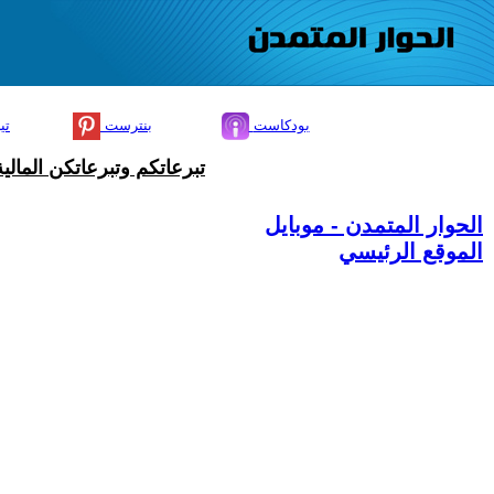
بودكاست
بنترست
تي
تبرعاتكم وتبرعاتكن المال
الحوار المتمدن - موبايل
الموقع الرئيسي