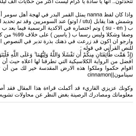
تتحدثون.. انها يا سادة يا كرام ليست أكثر من حكايات الف ليلة 
واذا كان لفظ nanna يمثل القمر البدر في لهج
ب ( su - en ) وتم اختصاره في الاكدية الرسمية فيم
وصفا وشكلا وليس رسما ب ( ياسين ) على خلاف 99% من كلمات النص القرآني التي تقرأ رسما... وشبيهاتها مثل ( طه ) و غيرها
وارجو ان اكون قد زرعت في ذهنك بذرة تدبر في النصوص التار
للنص القرآني في قوله :
(إِذْ هَمَّت طَّائِفَتَانِ مِنكُمْ أَن تَفْشَلَا وَاللَّهُ وَلِيُّهُمَا ۗ وَعَلَى اللَّهِ فَلْيَتَوَكَّلِ الْمُؤْمِنُونَ (122) وَلَقَدْ نَصَرَكُمُ اللَّهُ بِبَدْرٍ وَأَنتُمْ أَذِلَّةٌ 
افضل من الرواية الكلاسيكية التي تطرقنا لها اعلاه حيث أن ا
اقوام حكموا وملكوا هذه الارض المقدسة خير لك من أن تص
سينامون||cinnamon
وكونك عزيزي القاريء قد أكملت قراءة هذا المقال فقد أ
معلوماتك ومصادرك الرصينة بغض النظر عن محاولات تشويه التار