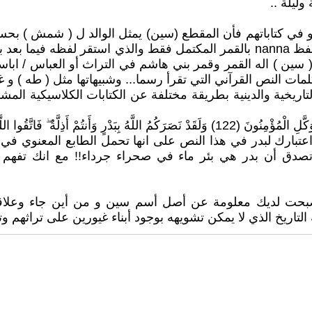
وليلة ..
ة أهل سومر أو في كتاباتهم فأن المقطع (سين) يمثل الوالد ل ( شمش )
وشمش هذا يقابل (utu / اوتو) عند السومريين وقد تم تحديد لفظ nanna بالقمر ال
ا بعد ب ( سين ) اله القمر وقمر بني هاشم في التراث أو العباس /
يخية والدينية بطريقة مختلفة عن الكتابات الكلاسيكية المشو
ۖ فَاتَّقُوا اللَّهَ لَعَلَّكُمْ تَشْكُرُونَ)
عتبارك لبدر في هذا النص على انها تحمل الطابع المعنوي في ا
دق أن بدر هي بئر ماء في صحراء جرداء!! مع انك تفهم وتع
صبحت لديك معلومة عن أصل أسم سين و من أين جاء وعلاقة
يخ الذي لا يمكن تشويهه بوجود أبناء غيورين على تراثهم وتار