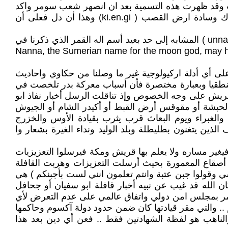
ذب وقد ظهرت هذه التسمية بعد ان انصهر شعب سومر واكد
حضاريا ودينيا وسياسيا في عهد سرجون شرعو كينوم( ملك بلاد سومر واكد ) وقد كان السومريون يسمون أنفسهم بملوك وسادة ارض القصب ( ki.en.gi) وهذا أن دل فعلى أن
ومع حذف مقطع ( ki ) يتبقى لدينا ( en ) و ( an ) وهي رموز السماء في الكتابة المسمارية السومرية وهذا يبقي لنا مقطع ( unna ) المشابه إلى حد بعيد أسم اله القمر الذي ذكرنا في
 هذا أنه لفظة سومرية لاله القمر ( Nanna ) والذي كتبت عنه موسوعة بريطانيكا انسايكلوبيديا هذا المقطع ( Nanna, the Sumerian name for the moon god, may have
 على أي أدلة اركيولوجية غير ما وصلنا من حكاوي واحاديث
طقيا وبعبارة مختصرة فأن أسباب معركة بدر تلخصت في
ريش على وجه الخصوص وإذ تناقلت الرسل أخبار نفاذ ابو
ي الحبشة أو مقوقس أرض القبط أو أكيدر الشام أو الجيوش
غبراء ويوم البعاث قرب يثرب بقيادة الأوس والخزرج
ذين يتغنون بطليطلة وبلد الوليد ونداء الغيرة بشعار وا
يغير مساره ولا يعلم بها قريش ومكة فيرسلوا التعزيزيات
 أصقاع المعمورة بحيث أرسلت التعزيزات وهربت القافلة
ي وقولوا جبن عتبة وانتم تعلمون انني لست بأجبنكم ) هي
الله قد غيب عن نبيه أخبار قافلة ابو سفيان أو جحافل
 بأمر بمجلس امن دولي واتفاق عالمي على عدم التعرض لأي
 .. والتي مقر قيادتها كان ضمن حدود دولة آكسوم وحاكمها
الناهب هو لفظة الشهادتين فقط .. فعن أي دين بعد هذا