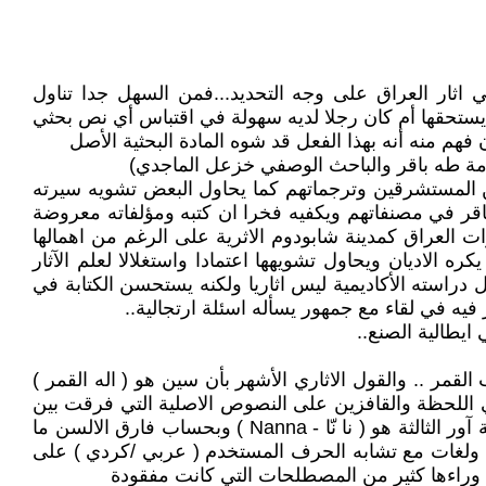
 اثار العراق على وجه التحديد...فمن السهل جدا تناول
تحقها أم كان رجلا لديه سهولة في اقتباس أي نص بحثي
هم منه أنه بهذا الفعل قد شوه المادة البحثية الأصل
امة طه باقر والباحث الوصفي خزعل الماجدي)
ن المستشرقين وترجماتهم كما يحاول البعض تشويه سيرته
باقر في مصنفاتهم ويكفيه فخرا ان كتبه ومؤلفاته معروضة
 العراق كمدينة شابودوم الاثرية على الرغم من اهمالها
لاديان ويحاول تشويهها اعتمادا واستغلالا لعلم الآثار
راسته الأكاديمية ليس اثاريا ولكنه يستحسن الكتابة في
فيه في لقاء مع جمهور يسأله اسئلة ارتجالية..
ايطالية الصنع..
قمر .. والقول الاثاري الأشهر بأن سين هو ( اله القمر )
ثي اللحظة والقافزين على النصوص الاصلية التي فرقت بين
لهجات ولغات سكان العراق مثل سومر واكد وبابل واشور فأن كان مسمى اله القمر في عصر فجر السلالات بالتحديد سلالة آور الثالثة هو ( نا نّا - Nanna ) وبحساب فارق الالسن ما
ت ولغات مع تشابه الحرف المستخدم ( عربي /كردي ) على
فت وراءها كثير من المصطلحات التي كانت مفقودة