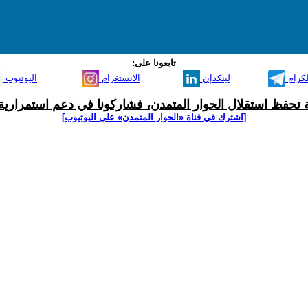
تابعونا على:
لكرام
لينكدإن
الانستغرام
اليوتيوب
ية تحفظ استقلال الحوار المتمدن، فشاركونا في دعم استمرارية 
[اشترك في قناة ‫«الحوار المتمدن» على اليوتيوب]