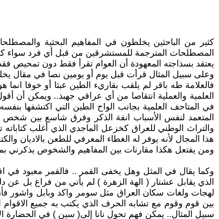
كثير من الباحثين يخلطون في المفاهيم البحثية والمصطلحات
المصطلحات المترجمة للمستشرقين من قبل أي فرد سواء كان
يعتقد بسذاجته المعهودة أن العوام تقرأ فقط دون تمحيص فقد ا
وعلى سبيل المثال قرأت قبل يوم أو يومين نصا في مقال يخلط
فالعلامة طه باقر لم يلقب بقاريء الطين عبثا أو خوفا انم
العلمية والعملية انتقاصا من أي عراقي جهبذ.. ويمكن أن أق
في المتاحف العلمية بجانب الواح الطين التي اكتشفها بنفسه
المتعمد لنفس الأسباب انفة الذكر وفرق شاسع بين شخص قضى 
والتراث الوطني للعراق كخزعل الماجدي الذي أغلب كتاباته ت
هذا المجال لأنه يوفر له الغطاء المعرفي للطعن بالاديان وال
ومن يفتعل هكذا مقارنات بين المفاهيم والشخوص يذكرني بمن ي
وكما يقال في المثل وهل يخفى القمر .. فالقمر معبود في اقدم
الذي يقابل عشتار ( الهة الزهرة ) لم يأتي من فراغ بل عن د
بين قوم وقوم مع تشابه الحرف الذي يكتب به جميع الاقوام 
سبيل المثال.. يمكن فهم تحول نانا إلى( سين ) في الحضارة ا