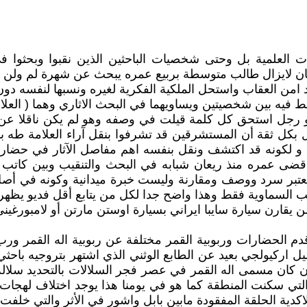
 العلمية بل وحتى شخصيات الباحثين الذين نقبوا وبحثوا في
 لايزال طالب متوسطة بربيع عمره يبحث عن شهرة لم ولن يس
من العقاب واستحل الملكية الفكرية لغيره ونسبها لنفسه دون ف
 فيه بين شخصيتين ويساويهما في البحث الاثاري وهما ( العل
ا هو رجل استحق كل كلمة قيلت في وصفه وهو لم يكن ناقلا ع
ول بكل ثقة أن المستشرقين قد تشرفوا بنقل آراء العلامة طه 
 و لكونه قد اكتشف ونقل بنفسه اهم مفاصل الآثار في حضارات
عمره منذ ريعان شبابه في البحث والتنقيب وبين كاتب يكره ا
عتبر سرد ووصف ومقارنة وليست خبرة ميدانية وكونه في أصل د
كتب السماوية فقط وهذا واضح جدا لكل من يتابع أقل فديو يظهر 
قارن سيارة سايبا ايراني بسيارة اوستن مارتن أو لامبورغيني 
 الحضارات وربوبية القمر مختلفة عن ربوبية اله القمر ورب ال
ليل اركيولجي بعيد عن الطابع الوثني الذي اشتهر بتروجيه باح
التي سكنت المنطقة كما هو في يومنا هذا يوجد اختلاف لهجا
لاكدية الحلقة المفقودة مابين بابل واشور في الأثر والتي خل