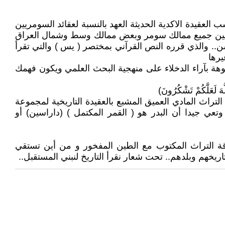
 بحسب العقيدة الاكدية الحديثة العهد بالنسبة لعقائد السومريين
مكتمل فقط والذي استقر لفظه فيما بعد بين جميع ممالك سومر وبعض ممالك وسط وشمال العراق
 اباسن.. والذي قرره النص القرآني بمختصر ( يس ) والتي تقرأ
هة بآراء الدخلاء على منهجية البحث العلمي ويكون فهمك
لتراث المادي العميق المشبع بالعقيدة التاريخية لمجموعة
ي جيدا أن البدر هو ( القمر المكتمل ) (داراسين) أو
 التراث المكتوب مع الطين المفخور و من أين تستقي
يخهم وبلدهم.. تحت شعار نقرأ التاريخ لنبني المستقبل..