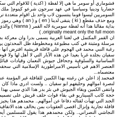
فشوماري أو سومر ما هي إلا لفظة ( اكدية ) للاقوام التي 
السومريين ليسوا قوما ينتسبون لاب واحد بل اقوام متعددة ترجع أصوله
originally meant only the full moon, )
ان القمر المكتمل في لغتنا العربية يسمى بدرا وان معركة بد
مرسلة ومثبتة في كتب مطبوعة ومخطوطة ظل المحدثون يرددو
رغبة النبي محمد في الهجوم على قافلة قريشية افترض انها 
سفيان بجلده غربا بعيدا عن هذه الآبار التي لا أهل لها ولا
الساسانية والسلوقية وجحافل جيوش النعمان وقيادات قبا
العنصر الاهم في تأسيس الامبراطورية الإسلامية التي سحقت ك
معتصماه...
فمحمد إذ اعلن عن رغبته بهذا الكمين للقافلة غير المؤمنة ع
لنصرة اموالهم وحليفهم ابو سفيان .. ولست ادري ماذا كان
وانتفى الكمين وبقاء الجيوش في بئر بدر هذا الذي سمي بهذا
حجة كاتب السيناريو في بقاء قوات حلف قريش على تصميمهم ل
الجند التي تهيأت لقتاله دفاعا عن أموالهم.. محمدهم هذا يج
قافلة تجارية وإنزال اقصى العقوبات بمن يخالف هذه الاتفاقية
النجاشي النصراني.. ولكن محمدهم هذا يقول للمسلمين أيضا