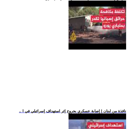
.. نافذة من لبنان | إصابة عسكري بجروح إثر استهداف إسرائيلي في ا