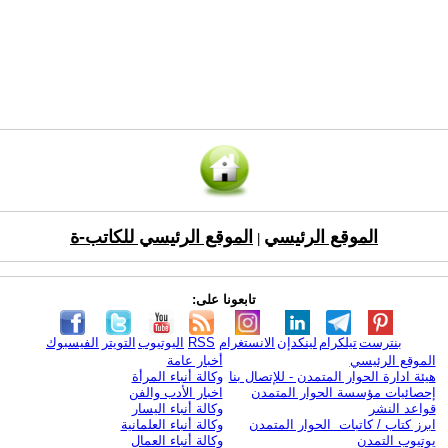
الموقع الرئيسي
الموقع الرئيسي للكاتب-ة
|
تابعونا على:
بنترست
تيلكرام
لينكدإن
الانستغرام
RSS
اليوتيوب
التويتر
الفيسبوك
الموقع الرئيسي
أخبار عامة
هيئة ادارة الحوار المتمدن - للإتصال بنا
وكالة أنباء المرأة
إحصائيات مؤسسة الحوار المتمدن
اخبار الأدب والفن
قواعد النشر
وكالة أنباء اليسار
ابرز كتاب / كاتبات الحوار المتمدن
وكالة أنباء العلمانية
يوتيوب التمدن
وكالة أنباء العمال