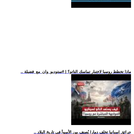
.. ماذا تخطط روسيا لاختبار تماسك الناتو؟ | #ستوديو_وان_مع_فضيلة
.. حرائق إسبانيا تخلف دمارا يُصنف بين الأسوأ في تاريخ البلاد