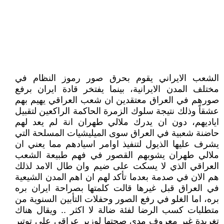
الشعب الايراني يقوم بحرق صور رموز النظام في
مختلف المدن الايرانية، بينما يفتخر قادة ايران برفع
صورهم في العراق معتقدين ان شعب العراقي يهيم بهم
عشقاً وذلك نتيجة سلوك الزمرة الحاكمة الراكعين لتقبيل
اياديهم، دون ان يدرك ملالي طهران انة لم يعد لهم
حاضنة شعبية في العراق سوى الميليشيات المسلحة التي
يشرف عليها الذيول لتنفيذ اوامر اسيادهم مما يعني ان
ملالي طهران يشوبهم القصور في فهم طبيعة الشعب
العراقي الذي لا يسكت على ضيم وان طال الامد لذلك
هم الان في صدمة بعدما تأكد لهم ان اهم المدن الشيعية
في العراق قبل غيرها قالت كلمتها بصراحة ايران بره
بره، اما الغلو في رفع الصور وحفلات التأبين السنوية من
متطلبات كسب الرضا لفئة ضالة لا اكثر .. ويقال هناك
تغريدة غير معروف مدى صحتها لوزير عراقي على توتير