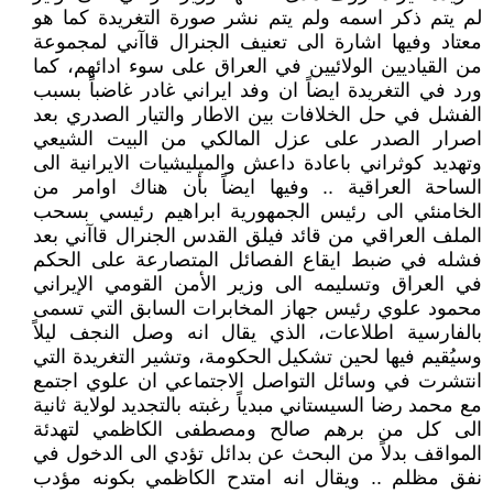
لم يتم ذكر اسمه ولم يتم نشر صورة التغريدة كما هو
معتاد وفيها اشارة الى تعنيف الجنرال قاآني لمجموعة
من القياديين الولائيين في العراق على سوء ادائهم، كما
ورد في التغريدة ايضاً ان وفد ايراني غادر غاضباً بسبب
الفشل في حل الخلافات بين الاطار والتيار الصدري بعد
اصرار الصدر على عزل المالكي من البيت الشيعي
وتهديد كوثراني باعادة داعش والميليشيات الايرانية الى
الساحة العراقية .. وفيها ايضاً بأن هناك اوامر من
الخامنئي الى رئيس الجمهورية ابراهيم رئيسي بسحب
الملف العراقي من قائد فيلق القدس الجنرال قاآني بعد
فشله في ضبط ايقاع الفصائل المتصارعة على الحكم
في العراق وتسليمه الى وزير الأمن القومي الإيراني
محمود علوي رئيس جهاز المخابرات السابق التي تسمى
بالفارسية اطلاعات، ‏الذي يقال انه وصل النجف ليلاً
وسيُقيم فيها لحين تشكيل الحكومة، وتشير التغريدة التي
انتشرت في وسائل التواصل الاجتماعي ان علوي اجتمع
مع محمد رضا السيستاني مبدياً رغبته بالتجديد لولاية ثانية
الى كل من برهم صالح ومصطفى الكاظمي لتهدئة
المواقف بدلاً من البحث عن بدائل تؤدي الى الدخول في
نفق مظلم .. ويقال انه امتدح الكاظمي بكونه مؤدب