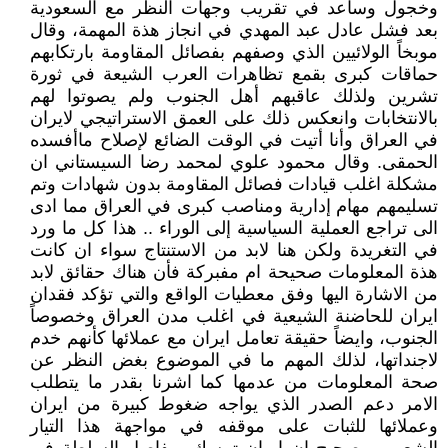
وخجول وساعد في تقريب وجهات النظر مع السعودية
بعد فشل عادل عبد المهدي في انجاز هذة المهمة، وقال
موبخاً الولائيين الذي وصفهم بفصائل المقاومة بارتكابهم
حماقات كبرى بقمع تظاهرات العرب الشيعة في ثورة
تشرين ولذلك عاقبهم أهل الجنوب ولم يصوتوا لهم
بالانتخابات وانعكس ذلك على العمق الاستراتيجي لايران
في العراق وأنا أتيت في الوقت الضائع لإصلاح ماأفسده
الحمقى. وقال محمود علوي لمحمد رضا السيستاني ان
مشكلة اغلب قيادات فصائل المقاومة بدون شهادات وتم
تسليمهم مهام إدارية ومناصب كبرى في العراق مما ادى
الى تراجع العملية السياسية إلى الوراء .. هذا كل ما ورد
في التغريدة ولكن هنا لابد من الاستنتاج سواء ان كانت
هذة المعلومات صحيحة ام مفبركة فأن هناك حقائق لابد
من الاشارة اليها وفق معطيات الواقع والتي تؤكد فقدان
ايران للحاضنة الشيعية في اغلب مدن العراق وخصوصاً
الجنوب، وايضاً حقيقة تعامل ايران مع عملائها كأنهم خدم
لاجنداتها، لذلك المهم ما في الموضوع بغض النظر عن
صحة المعلومات من عدمها كما اشرنا بقدر ما يتطلب
الامر دعم الصدر الذي يواجه ضغوط كبيرة من ايران
وعملائها للثبات على موقفه في مواجهة هذا التيار