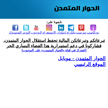
تابعونا على:
بودكاست
بنترست
تيلكرام
لينكدإن
الانستغرام
اليوتيوب
التويتر
الفيسبوك
تبرعاتكم وتبرعاتكن المالية تحفظ استقلال الحوار المتمدن،
فشاركونا في دعم استمرارية هذا الفضاء اليساري الحر
[اشترك في قناة ‫«الحوار المتمدن» على اليوتيوب]
الحوار المتمدن - موبايل
الموقع الرئيسي