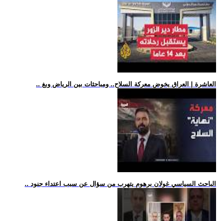
.. العاشرة | العراق يخوض معركة السلاح.. ومباحثات بين الرياض وبغ
.. الباحث السياسي غولان برهوم يتهرب من سؤال عن سبب اعتداء جنود