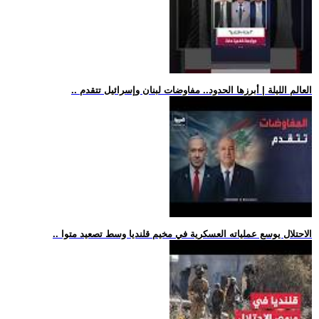
.. العالم الليلة | أبرزها الحدود.. مفاوضات لبنان وإسرائيل تتقدم
.. الاحتلال يوسع عملياته العسكرية في مخيم قلنديا وسط تصعيد متوا