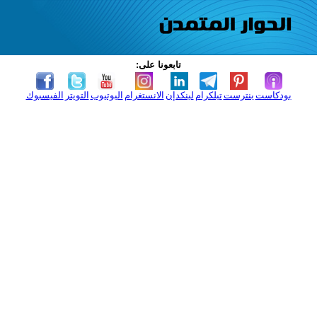
تابعونا على:
بودكاست
بنترست
تيلكرام
لينكدإن
الانستغرام
اليوتيوب
التويتر
الفيسبوك