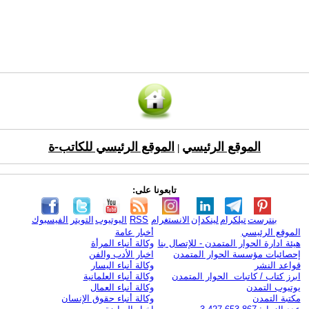
الموقع الرئيسي
الموقع الرئيسي للكاتب-ة
|
تابعونا على:
بنترست
تيلكرام
لينكدإن
الانستغرام
RSS
اليوتيوب
التويتر
الفيسبوك
الموقع الرئيسي
أخبار عامة
هيئة ادارة الحوار المتمدن - للإتصال بنا
وكالة أنباء المرأة
إحصائيات مؤسسة الحوار المتمدن
اخبار الأدب والفن
قواعد النشر
وكالة أنباء اليسار
ابرز كتاب / كاتبات الحوار المتمدن
وكالة أنباء العلمانية
يوتيوب التمدن
وكالة أنباء العمال
مكتبة التمدن
وكالة أنباء حقوق الإنسان