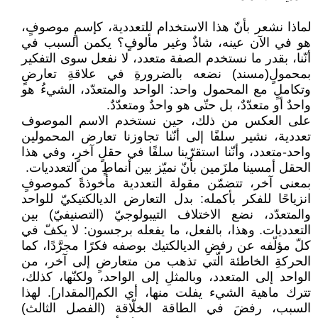
لماذا نشعر بأنّ هذا الاستخدام للتعددية، كإسمٍ موصوفٍ،
هو في الآن عينه، شاذٌ وغير مألوفٍ؟ ‏يكمن السبب في
أنّنا، بقدر ما نستخدم الصفة متعدد، لا نفعل سوى التفكير
بمحمولٍ(مسند) نضعه ‏بالضرورةِ في علاقةِ تعارضٍ
وتكاملٍ مع المحمول واحد: الواحد والمتعدّد، الشيءُ هو
واحدٌ أو ‏متعدّدٌ، بل حتّى هو واحدٌ ومتعدّدٌ.‏
على العكس من ذلك، حين نستخدم الاسم الموصوف
تعددية، نشير سلفًا إلى أنّنا تجاوزنا تعارض ‏المحمولين
واحد-متعدد، وأنّنا استقرّينا سلفًا في حقلٍ آخرٍ، وفي هذا
الحقل أمسينا ملزَمين بأنّ نميّز ‏بين أنماطٍ من التعدديات. ‏
بمعنى آخر، تتضمّن مقولة التعددية مأخوذةً كموصوفٍ
انزياحًا للفكر بأكمله: بدل التعارض ‏الديالكتيكيّ للواحد
والمتعدّد، نضع الاختلاف التيبولوجيّ (التصنيفيّ) بين
التعدديات. وهذا، بالفعل، ‏ما يفعله برجسون: لا يكفّ في
كلّ مؤلّفه عن رفضِ الديالكتيك بوصفه فكرًا مجرَّدًا، كما
الحركةِ ‏الخاطئة الّتي تذهب من متعارضٍ إلى آخر، من
الواحد إلى المتعدد، وبالمثلِ إلى الواحد، ولكنّها، ‏كذلك،
تترك‎ ‎ماهية الشيء يفلت منها، أي الكم[المقدار]. لهذا
السبب، رفضَ في الطاقة الخلّاقة ‏‏(الفصل الثالث)