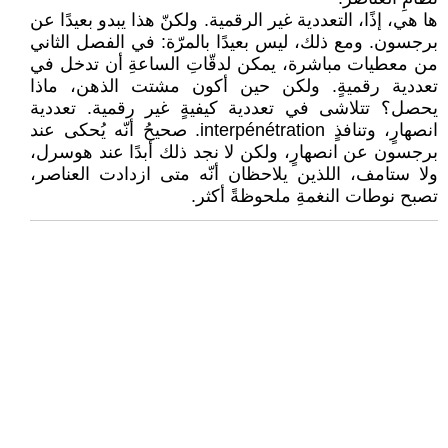
ها هي، إذًا، التعددية غير الرقمية. ولكنّ هذا يبدو بعيدًا عن
برجسون. ومع ذلك، ليس بعيدًا ‏بالمرّة: في الفصل الثاني
من معطيات مباشرة، يمكن لدقّاتِ الساعةِ أن تدخل في
تعددية رقميةٍ. ‏ولكن حين أكون مشتت الذهن، ماذا
يحصل؟ تتلاشى في تعددية كيفيةٍ غير رقمية. تعددية
‏انصهارٍ، وتنافذٍ ‏interpénétration‏. صحيحُ أنّه يُحكى عند
برجسون عن انصهارٍ، ولكن لا ‏نجد ذلك أبدًا عند هوسرل،
ولا ستامف، اللذين يلاحظان أنّه متى ازدادت العناصر،
تصبح نوطات ‏النغمةِ ملحوظةً أكثر.‏