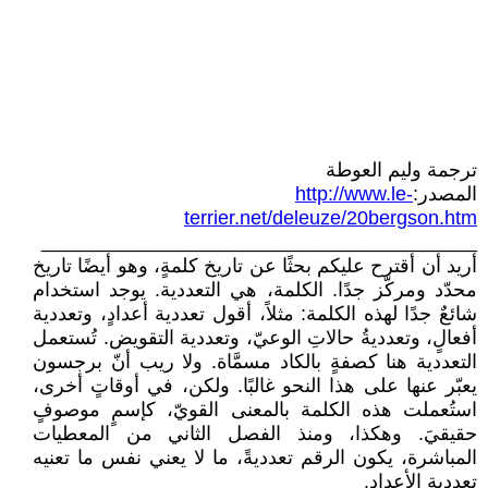
ترجمة وليم العوطة
المصدر:‏‎
http://www.le-
terrier.net/deleuze/20bergson.htm
________________________________________
أريد أن أقترح عليكم بحثًا عن تاريخ كلمةٍ، وهو أيضًا تاريخ
محدّد ومركّز جدًا. الكلمة، هي ‏التعددية. يوجد استخدام
شائعٌ جدًا لهذه الكلمة: مثلاً، أقول تعددية أعدادٍ، وتعددية
أفعالٍ، وتعدديةُ ‏حالاتِ الوعيّ، وتعددية التقويض. تُستعمل
التعددية هنا كصفةٍ بالكاد مسمَّاة. ولا ريب أنّ برجسون
‏يعبّر عنها على هذا النحو غالبًا. ولكن، في أوقاتٍ أخرى،
استُعملت هذه الكلمة بالمعنى القويّ، ‏كإسمٍ موصوفٍ
حقيقيَ. وهكذا، ومنذ الفصل الثاني من المعطيات
المباشرة، يكون الرقم تعدديةً، ما ‏لا يعني نفس ما تعنيه
تعددية الأعداد.‏