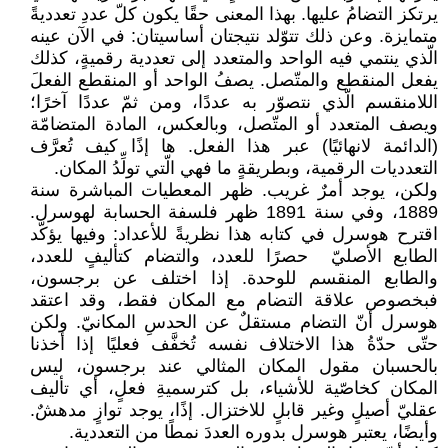
‏يرتكز التضامُ عليها. بهذا المعنى حقًا يكون كلّ عددِ تعدديةً
متمايزة. وعن ذلك تتوّلد نتيجتان ‏أساسيتان: في الآن عينه
الّذي ينتمي فيه الواحد والمتعدد إلى تعددية رقميةٍ، كذلك
يفعل المنقطع ‏والمتّصل. يصفُ الواحد أو المنقطع الفعلَ
اللامنقسم الّذي نتصوّر به عددًا، ومن ثمّ عددًا آخرًا؛
‏ويصف المتعدد أو المتّصل، وبالعكس، المادة المتضامّة
(الدائمة لانهائيًا) عبر هذا الفعل. ها إذًا ‏كيف تُعرَّف
التعدديات الرقمية، وبطريقةٍ ما فهي الّتي تولِّدُ المكان.‏
ولكن، يوجد أمرٌ غريب. ظهر المعطيات المباشرة سنة
1889، وفي سنة 1891 ظهر فلسفة ‏الحسابة لهوسرل.
اقترح هوسرل في كتابه هذا نظريةً للأعداد: وفيها يؤكّد
الطابع الأصليّ‎ ‎‏ حصرًا ‏للعدد، والتضام كتأليفٍ للعدد،
والطابع المنقسم للوحدة. إذا اختلف عن برجسون،
فبخصوص علاقة ‏التضام مع المكان فقط، وقد اعتقد
هوسرل أنّ التضام مستقلٌ عن الحدسِ المكانيّ. ولكن
حتّى حدّةُ ‏هذا الاختلاف نفسه تُخفَّف فعليًا إذا أخذنا
بالحسبان مقول المكان المثالي عند برجسون، ليس
‏المكان كخاصّية للأشياء، بل كترسميةِ فعلٍ، أي تأليف
عقليّ أصيلٍ وغير قابلٍ للاختزال. إذًا، ‏يوجد توازٍ مدهشٌ.
وأيضًا، يعتبر هوسرل بدوره العددَ نمطًا من التعددية.‏