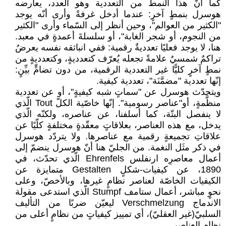
كما أنّ هذا النمط من التعددية وهو العدد، يعارضه
هوسرل بنمطٍ آخرٍ: عندما أدخل غرفةً وأرى ‏أنّه يوجد
"الكثير من العوالم"، وحين أنظر إلى السّماء وأرى "الكثير
من النجوم، أو شجر الغابة"، ‏أو سلسلةَ أعمدةٍ في معبد.
هنا، لا يوجد فعليًا تعدديةٌ رقمية: ففي انباثقه نفسه يعرضُ
تراكمٌ شمسيٌ ‏علامةً تجعله يُعرّف كتعدديةٍ، وكتعدديةٍ من
نمطٍ آخرٍ كليًّا غير التعددية الرقمية، من دون تضامٍّ ‏بيِّنٍ:
إنّها تعددية "مضمَّنَة"، تعددية كيفية. ‏
ويتحدّث هوسرل عن "سماتٍ شبه كيفيةٍ"، أو عن تعددية
منظَّمةٍ، أو"عناصر رسومية". إنّها ‏خاصّية الكلّ ‏Tout‏ الّذي
لا ينفصل البتّة، كما أسلفنا، عن عناصره، ولكنّه الّذي
يدخل، مع هذه ‏العناصر، بعلاقاتٍ معقّدةٍ مختلفةٍ كلّيًا عن
علاقاتِ تجميعةٍ رقمية مع عناصرها. ولا يتردّد هوسرل
‏في ذكر مثَل النغمة. من الجليّ هنا أنّ هوسرل ينضمّ إلى
أعمال معاصرِه ارنفلس ‏Ehrenfels‏ ‏الّذي تحدّث، في
1890، عن كيفيات-شكلٍ ‏Gestalten‏ متمايزة عن
الكيفيات الخاصّة لعناصر ‏نظامٍ غيرها، وبالأخصّ، وعلى
نحوٍ مباشر، أعمال ستامف ‏Stumpf‏ الّذي استدعى مقولة
الاندماج ‏Verschmelzung‏ ليعيّن ضربًا من التأليف
السلبيّ(غير العقليّ)، أي تمييز كيفياتٍ من نظامٍ ‏أعلى من
نظامِ العناصر.‏