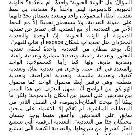
السؤالَ: هل "الوثبة الحيوية" واحدةٌ‎ ‎‏ أم متعدّدة؟ فالوثبة
الحيوية، كالديمومةِ، ليس ‏واحدةٌ ولا متعددة، بل نمطَ
تعدديةٍ. أيضًا، المحمولان واحد ومتعدد يعتمدان بحدّ ذاتهما
على مقولة ‏التعددية، ولا ينسجمان تحديدًا إلاّ مع النمط
الآخرِ من التعددية، أي مع التعددية الّتي تتمايز عن ‏تعددية
الديمومة أو الوثبة الحيوية: "إنّ الوحدة والتعددية
المجرّدان مثل تحديداتٍ للمكان ‏espace‏ ‏أو فئاتٍ للفهم". ‏
إذًا، يوجد نمطان من التعددية: واحدةٌ تُسمّى تعددية
التجاور، وتعددية رقمية، وتعددية متمايزة ‏وتعددية راهنة،
وتعددية مادية، ولها، كما رأينا، كمحمولاتٍ: الواحد
والمتعدد في الآن عينه. وأخرى ‏هي تعددية نفاذٍ، وتعددية
كيفية، وتعددية ملتبسة، وتعددية افتراضية، وتعددية
منظّمَة، وهي ترفض ‏أيضًا محمول الواحد كما محمول
الهُو هُوَ. من الواضح أنّه يسهل التعرّف في هذا التمييز
بين ‏تعدديتين على التمييز بين المكان والديمومة؛ ولكن ما
يهمّنا أنّ مبحث المكان-الديمومة، في ‏الفصل الثاني من
المعطيات المباشرة، لم يُقدَّم إلا بالاعتماد على مبحثٍ
سابقٍ على التعدديتين ‏وأعمق منهما:"يوجد جنسان
مختلفان جدًا من التعددية"، التعددية الرقمية الّتي تستتبع
الحيّز كشرطٍ ‏من شروطها، والتعددية الكيفية الّتي تستتبع