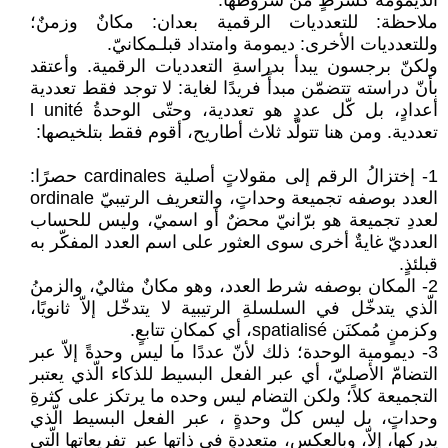
الديمومة كشرطٍ من شروطها.‏
ملاحظة: للتعدديات الرقمية بعدان: مكانٌ وزمنٌ؛
وللتعدديات الأخرى: ديمومة وامتداد قبلـمكانيّ.‏
ولكنّ برجسون يبدأ بدراسةِ التعدديات الرقمية. وأعتقد
بأنّ دراسته تتضمّن مبدأً فريدًا لغاية: لا توجد ‏فقط تعددية
تعددية. ومن هنا تتولّد ثلاث ‏أطاريح، أقوم فقط بتلخيصها:‏
‏1- إختزالُ الرقم إلى مقولاتٍ أصلية ‏cardinales‏ حصرًا:
لعددِ تجميعة هو برّانيّ محضٌ أو اسميّ، وليس للحساب
العدديّ ‏غايةٌ أخرى سوى العثور على اسم العدد المفكّر به
قبلئذٍ.‏‎
‏2- المكان بوصفه شرط العدد، وهو مكانٌ مثاليٌ، والزمنُ
الّذي يتدخّل في السلسلةِ الرتيبية لا ‏يتدخّل إلاّ ثانويًا،
وكزمنٍ مُمكنَن ‏spatialisé، أي كمكانِ تتابعٍ.‏‎
‏3- ديمومية الوحدة؛ ذلك لأنّ عددًا ما ليس وحدةً إلاّ عبر
التضامّ الأصليّ، أي عبر الفعل البسيط ‏للذكاء الّذي يعتبر
التجميعة كلاً؛ ولكن التضام ليس وحده ما يرتكز على كثرةِ
وحداتٍ، بل ليس ‏كلّ وحدةٍ ، عبر الفعل البسيط الّذي
يدركها، إلاّ، وبالعكس، متعددةٍ في ذاتها عبر تفريعاتها الّتي