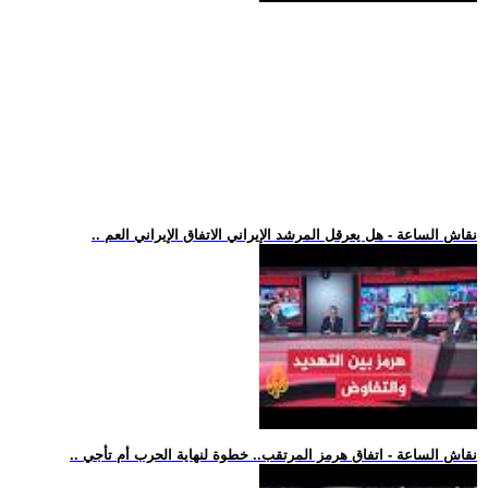
.. نقاش الساعة - هل يعرقل المرشد الإيراني الاتفاق الإيراني العم
.. نقاش الساعة - اتفاق هرمز المرتقب.. خطوة لنهاية الحرب أم تأجي