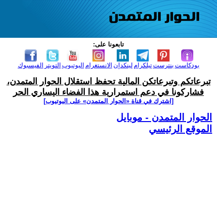
تابعونا على:
بودكاست
بنترست
تيلكرام
لينكدإن
الانستغرام
اليوتيوب
التويتر
الفيسبوك
تبرعاتكم وتبرعاتكن المالية تحفظ استقلال الحوار المتمدن،
فشاركونا في دعم استمرارية هذا الفضاء اليساري الحر
[اشترك في قناة ‫«الحوار المتمدن» على اليوتيوب]
الحوار المتمدن - موبايل
الموقع الرئيسي