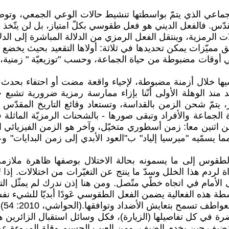
ماعي الذي يتمّ بواسطتها تنشيط حالات الوعي الجمعي، وتوض
ّس. فالفعل الديني هو فعل طقوسي بكلّ امتياز، بل لن يتّخذ ال
ت الرمزية، وينتقل الفعل الرمزي من الدلالة المباشرة إلى الدلا
ق مميّزات يمكن تحديدها في ثلاثة: أولاها التقعيد بحيث يخضع
ي أوقات مضبوطة من حياة الجماعة، وحسب "توزيعيّة " زمنية، مض
ا خلال أزمنة مضبوطة، لإحياء واقعة مضت أو احتفاء بحدث يعن
 منذ الوهلة الأولى أنّنا بإزاء ممارسة رمزية ضرورية تشبع 
يتمّ شحن الزمن بالقداسة، وتستعاد وقائع التاريخ المقدّس م
لجماعة والأفراد وتبقى صورها - بالشحنات الرمزيّة الماثلة في
ين معا: زمن أسطوري متخيّل، وآخر هو الزمن الفيزيائي الحقي
يسمّيه "ميرسيا إلياد" ب"العود الأبدي إلى زمن البدايات" وع
 الطقوس إلى ما يسمونه بحالة الاختلال بوصفها ظاهرة ملازمة
ردم هذا الخلل وسدّ ما ينتج عن التغيّرات من اختلالات. إذا لا 
 الأمام في اتجاه خطّي متّصل. ومن هنا إذن ندرك لم يمثّل ا
 هذه الفعالية يضمن الفعل الطقوسي عَودًا أبديّا للشيء نفس
 تسمح بتعايش الأضداد وتوافقها.(الحواشي، 2010: 54)
 في كل تفاصيلها (الزيارة)، فكل وسائل استقبال الزائرين هي
لمُضيف حين يخدم الضيف، ومن العيب الجسيم وقلة المروءة ع