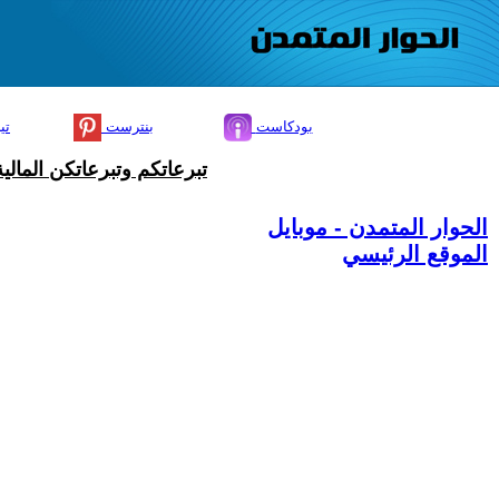
بودكاست
بنترست
تي
تبرعاتكم وتبرعاتكن المال
الحوار المتمدن - موبايل
الموقع الرئيسي