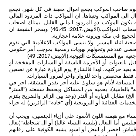
يقوم صاحب الموكب بجمع اموال معينة في كل شهر. تجمع
الى المواكب وتتبناها. ان المواكب ذات المردود المالي
 يكون الموكب ذو المردود المالي القليل. يمتلك اصحاب
المحلات التجارية صناديق يقومون بوضع الاموال فيها كل يوم او كل اسبوع وفي نهاية السنة يعطون هذه الاموال الى اصحاب المواكب.(الابيض،2017: 46،45) ويفخر الشيعة ان
لحجيج في مكة ويرونه علامة اعجازية.
ة اثناء المسير. ولا ننسى المواكب الاعلامية التي تقوم
 الشعائر الحسينية التي تحصي عددهم وتخولهم بهويات رسمية بموجب أمر حكومي
لمستمسكات الثبوتية.(الابيض،2017: 49)
ل بالعبوات أو الأحزمة الناسفة أو السيارات المفخخة أو
قيد حركتهم. لهذا فالشارع يوم الزيارة عبارة عن نصفين
 فقط مخصص واحد للزوار واخر لمرور السيارات.
المسافة لأيام هو سلوك عليه أجر بقدر المشقة، اجر في
قه" بالعامية)، يحميه من المشاكل ويحفظ سمعته ("الستر"
) مقابل الزيارة أو النذر (وعد بين الزائر والضريح يلتزم
دمات الغذائية أو الترويحية (أي "خادم" الزائرين) له جزاء
لنساء مع هيمنة اللون الأسود على أزياء الجنسين، ويجب أن
تلبس أما النعال (تلبسه النساء غالبا) أو ال"شحاطه"(نعال
 قماش اخضر أو ابيض أو اسود يشبه الكوفية على رقابهم