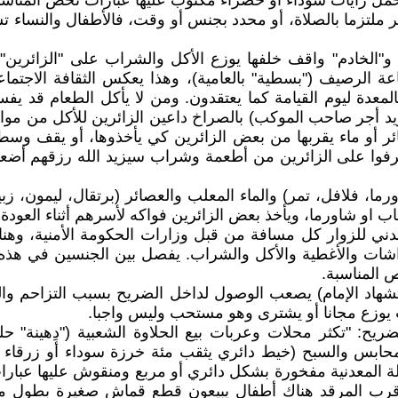
حمل رايات سوداء أو خضراء مكتوب عليها عبارات تخص المنا
ئر ملتزما بالصلاة، أو محدد بجنس أو وقت، فالأطفال والنساء
 و"الخادم" واقف خلفها يوزع الأكل والشراب على "الزائرين"
عة الرصيف ("بسطية" بالعامية)، وهذا يعكس الثقافة الاجتما
لمعدة ليوم القيامة كما يعتقدون. ومن لا يأكل الطعام قد يفس
يد أجر صاحب الموكب) بالصراخ داعين الزائرين للأكل من مواكبه
ئر أو ماء يقربها من بعض الزائرين كي يأخذوها، أو يقف وسط
فوا على الزائرين من أطعمة وشراب سيزيد الله رزقهم أضعافا
ا، فلافل، تمر) والماء المعلب والعصائر (برتقال، ليمون، زبي
اب او شاورما، ويأخذ بعض الزائرين فواكه لأسرهم أثناء العودة
ي للزوار كل مسافة من قبل وزارات الحكومة الأمنية، وهناك
لفراشات والأغطية والأكل والشراب. يفصل بين الجنسين في هذه 
ص المناسبة.
شهاد الإمام) يصعب الوصول لداخل الضريح بسبب التزاحم والتد
 يوزع مجانا أو يشترى وهو مستحب وليس واجبا.
ريح: "تكثر محلات وعربات بيع الحلاوة الشعبية ("دِهينة"
ابس والسبح (خيط دائري يثقب مئة خرزة سوداء أو زرقاء غالب
المعدنية مفخورة بشكل دائري أو مربع ومنقوش عليها عبارات دين
ة، وقرب المرقد هناك أطفال يبيعون قطع قماش صغيرة بطول مت