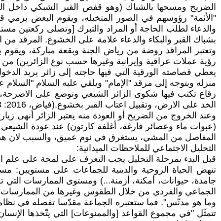
الضريح ومسحها بالشباك (وهو قفص القبر الشبكي داخل الضري
"الأئمة" رؤوسهم في الصور المتخيله، ويقوم البعض برمي قط
والدعاء لطلب الحاجة أو المراد والتبرك [وتصلى ركعتين مستحب
بشباك القبر والبكاء والدعاء علامة على الخشوع. المرقد من 
وتعتبر المراقد روضة من رياض الجنة وبقعة مباركة، ويقوم بع
رؤية عملات عراقية وإيرانية وغيرها حسب نوع الزائرين) من 
يعطي قصاصته الورقية التي فيها حاجته إلى زائر يريد الد
رقاع تكتب فيها شكوى الزائر الشيعي وتوضع على الاضرحة، ي
الخد على الارض، وتقبيل اعتاب القبر بخشوع.(فياض، 2016: 53)
وعند الخروج من الضريح أو العودة منه يعتبر الزائر أنهى زيارت
(عبوات ماء وعصائر فارغة، أغلفة كارتون) عند عودة الشيعي إلى 
المفاصل من المشي، يستغرق في نوم عميق، والسبب لان هذه ا
التحليل الاجتماعي للملاحظات الميدانية:
قبل البدء بمرحلة التحليل يجب التعرف على لمحة على علم ا
تنهض الحياة الروحية والدينية للجماعات على مستويين: مست
جامدة، حيوانات، أمكنة، أزمنة...) ومستوى الممارسات التي 
الجماعي والفردي من خلال الطقوس وغيرها من الممارسات. ف"ا
وما هو مدنّس". فما ستعتبره الجماعة مقدّسا تفصله في نظامه
تتمثّل "في مجموع القواعد [والممنوعات] التي يتّخذها الإنسان