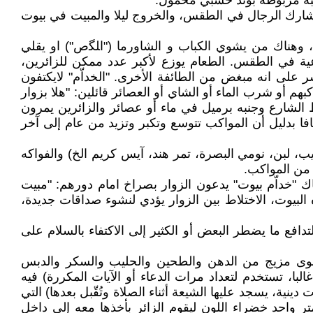
سبة مربوطه بوتد خشبي محمول.
 تشارك الرجال في الطقس، والخروج ليلا والمبيت في بيوت
، وهناك من يشوي الكباب و الشاورما ("اﻠﮕص") او يقلي
عية في الطقس. الطعام يوزع لأكبر عدد ممكن للزائرين،
ر على انه مبغض من الطائفة الأخرى. "الخداّم" لايكتفون
م أو شرب الماء أو الشاي أو العصائر قائلين: "هلا بزوار
 الشارع وجنبه برميل في ماء أو عصائر والزائرين يمرون
 بدليل أن المواكب تتوسع وتكبر وتزيد من عام إلى آخر
ب، لبن، نومي البصرة، تمر هند، آيس كريم الخ) والفواكه
 من المواكب.
 "خداّم بيوت" يدعون الزوار بصراخ امام دورهم: "مبيت
البيوت، الاختلاط بين الزوار يؤدي لنشوء صداقات جديدة،
افع ما يضطر البعض أو الكثير إلى الاكتفاء بالسلام على
 حلوى مزيج من الدهن والطحين والحليب والسكر والدبس
ا، تستخدم لتعداد مرات الدعاء أو الآيات المكررة) فيه
ية، يسجد عليها الشيعة أثناء الصلاة وتُقّبل بعدها) التي
ر واحد خضراء اللون ليقوم الزائر بأخذها معه إلى داخل