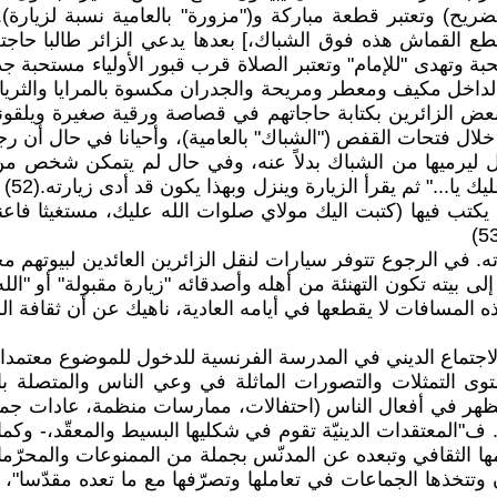
ح) وتعتبر قطعة مباركة و("مزورة" بالعامية نسبة لزيارة). 
ع القماش هذه فوق الشباك،] بعدها يدعي الزائر طالبا حاجته
ة وتهدى "للإمام" وتعتبر الصلاة قرب قبور الأولياء مستحبة جد
الداخل مكيف ومعطر ومريحة والجدران مكسوة بالمرايا والثريا
ض الزائرين بكتابة حاجاتهم في قصاصة ورقية صغيرة ويلقونها ف
خلال فتحات القفص ("الشباك" بالعامية)، وأحيانا في حال أن
خول ليرميها من الشباك بدلاً عنه، وفي حال لم يتمكن شخص 
منزله
كتب فيها (كتبت اليك مولاي صلوات الله عليك، مستغيثا فاعن
ه. في الرجوع تتوفر سيارات لنقل الزائرين العائدين لبيوتهم مجا
بيته تكون التهنئة من أهله وأصدقائه "زيارة مقبولة" أو "الله 
لمسافات لا يقطعها في أيامه العادية، ناهيك عن أن ثقافة ال
لاجتماع الديني في المدرسة الفرنسية للدخول للموضوع معتم
وى التمثلات والتصورات الماثلة في وعي الناس والمتصلة بال
تظهر في أفعال الناس (احتفالات، ممارسات منظمة، عادات جماع
لمعتقدات الدينيّة تقوم في شكليها البسيط والمعقّد،- وكما 
ا الثقافي وتبعده عن المدنّس بجملة من الممنوعات والمحرّما
 وتتخذها الجماعات في تعاملها وتصرّفها مع ما تعده مقدّسا"، و