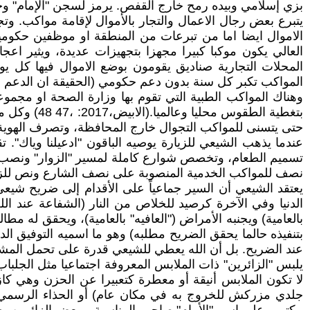
بزي إسلامي وبيده رمح خارج القفص. يرمز لسجن "الإمام" و
يتبرع بعض رجال الاعمال والتجار بالأموال لإقامة مواكب.
الاموال ايضا اما من تبرعات من المنطقة او موظفين حكوميين
العالي يكون موكبا كبيرا مجهزا بتجهيزات عديدة، ويثير ا
المواكب تكبر كل سنة بدون دعم حكومي (الحقيقة ان الدعم ال
وهناك المواكب الطبية التي تقوم بها وزارة الصحة او مجموعة
بتغطية الط
حتى يتسنى للمواكب التجوال خارج المحافظة، وتصرف الهوية للم
عندما يذهب الشيعي للزيارة يوصيه الباقون "ادعيلنا وياك".
تسميم الطعام، وتخصص شوارع كاملة لمسير "الزوار" ونصب "ا
نصف للمواكب الخدمية المنصوبة على نصف الشارع ونص للزو
يعتقد الشيعي أن السير جماعياً على الأقدام إلى ضريح شي
الدنيا وفي الآخرة كرصيد للخلاص من النار (الشفاعة عند الل
بالعامية) ويجنبه الأمراض ("العافيه" بالعامية)، ويحقق له مط
بتنفيذه حالما يحقق الضريح مطلبه) وهو ما اسميه التوفيق الدني
عند الضريح. بل أن الله يعطي للشيعي قدرة على تحمل المشي لا
يلبس "الزائرين" ذات الملابس المعروفة اجتماعيا مثل الجلباب
لا تكون الملابس أنيقة أو معطرة كتعبيرا عن الحزن وهي كازيا
جلدي مزركش للخروج به في مكان عام) أو الحذاء الرسمي أو