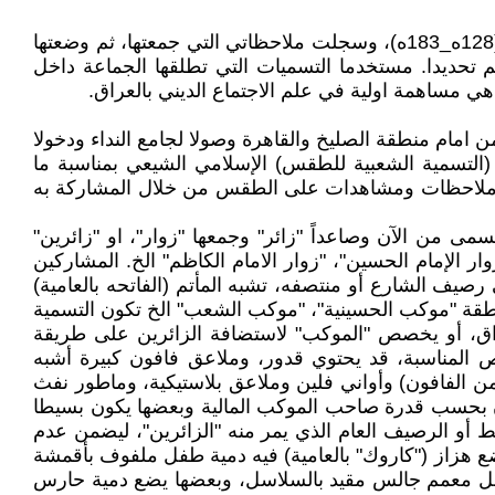
هذا المقال هو ملاحظات ميدانية من داخل طقس شيعي شاركت به شخصيا في بغداد وهو مناسبة اغتيال موسى بن جعفر (128ه_183ه)، وسجلت ملاحظاتي التي جمعتها، ثم وضعتها
 تحديدا. مستخدما التسميات التي تطلقها الجماعة داخل
مساهمة اولية في علم الاجتماع الديني بالعراق.
 عدن، مرورا بشارع يمر من امام منطقة الصليخ والقاهرة وصولا لجامع النداء ودخولا
(التسمية الشعبية للطقس) الإسلامي الشيعي بمناسبة ما
ات وملاحظات ومشاهدات على الطقس من خلال المشاركة به
ى من الآن وصاعداً "زائر" وجمعها "زوار"، او "زائرين"
الإمام الحسين"، "زوار الامام الكاظم" الخ. المشاركين
صيف الشارع أو منتصفه، تشبه المأتم (الفاتحه بالعامية)
نطقة "موكب الحسينية"، "موكب الشعب" الخ تكون التسمية
واق، أو يخصص "الموكب" لاستضافة الزائرين على طريقة
ص المناسبة، قد يحتوي قدور، وملاعق فافون كبيرة أشبه
ي من الفافون) وأواني فلين وملاعق بلاستيكية، وماطور نفث
هيتر) الشاورما ("كص" بالعامية) مع توفر الطماطا والخيار واللحم. وتكاليف الموكب قد تصل إلى 20 مليون بحسب قدرة صاحب الموكب المالية وبعضها يكون بسيطا
ط أو الرصيف العام الذي يمر منه "الزائرين"، ليضمن عدم
 هزاز ("كاروك" بالعامية) فيه دمية طفل ملفوف بأقمشة
رجل معمم جالس مقيد بالسلاسل، وبعضها يضع دمية حارس