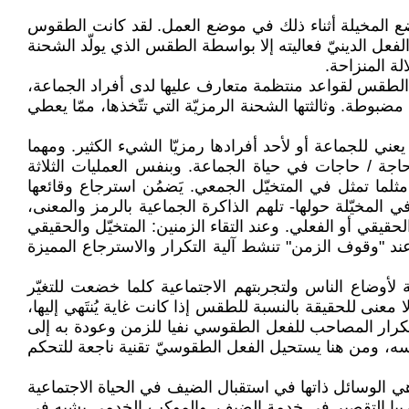
ع المخيلة أثناء ذلك في موضع العمل. لقد كانت الطقوس
فعل الدينيّ فعاليته إلا بواسطة الطقس الذي يولّد الشحنة
لة المنزاحة.
 الطقس لقواعد منتظمة متعارف عليها لدى أفراد الجماعة،
بوطة. وثالثتها الشحنة الرمزيّة التي تتّخذها، ممّا يعطي
ي للجماعة أو لأحد أفرادها رمزيّا الشيء الكثير. ومهما
حاجة / حاجات في حياة الجماعة. وبنفس العمليات الثلاثة
ثلما تمثل في المتخيّل الجمعي. يَضمُن استرجاع وقائعها
 المخيّلة حولها- تلهم الذاكرة الجماعية بالرمز والمعنى،
قي أو الفعلي. وعند التقاء الزمنين: المتخيّل والحقيقي
ند "وقوف الزمن" تنشط آلية التكرار والاسترجاع المميزة
 لأوضاع الناس ولتجربتهم الاجتماعية كلما خضعت للتغيّر
معنى للحقيقة بالنسبة للطقس إذا كانت غاية يُنتَهي إليها،
لتكرار المصاحب للفعل الطقوسي نفيا للزمن وعودة به إلى
ه، ومن هنا يستحيل الفعل الطقوسيّ تقنية ناجعة للتحكم
 الوسائل ذاتها في استقبال الضيف في الحياة الاجتماعية
ربيا التقصير في خدمة الضيف. والموكب الخدمي يشبه في