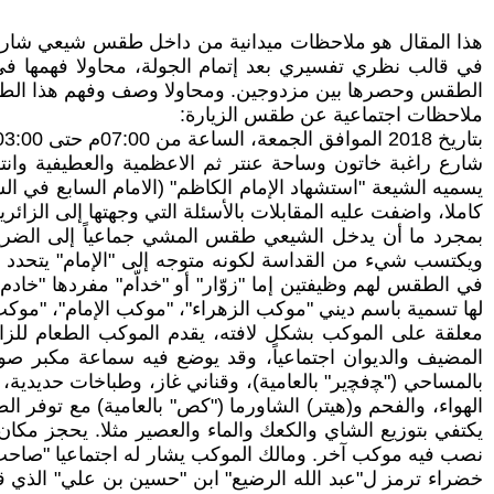
في قالب نظري تفسيري بعد إتمام الجولة، محاولا فهمها في
الطقس وحصرها بين مزدوجين. ومحاولا وصف وفهم هذا الطقس م
ملاحظات اجتماعية عن طقس الزيارة:
شارع راغبة خاتون وساحة عنتر ثم الاعظمية والعطيفية وانت
يسميه الشيعة "استشهاد الإمام الكاظم" (الامام السابع ف
كاملا، واضفت عليه المقابلات بالأسئلة التي وجهتها إلى الزائر
بمجرد ما أن يدخل الشيعي طقس المشي جماعياً إلى الضريح في
ويكتسب شيء من القداسة لكونه متوجه إلى "الإمام" يتحدد اس
في الطقس لهم وظيفتين إما "زوّار" أو "خداّم" مفردها "خاد
لها تسمية باسم ديني "موكب الزهراء"، "موكب الإمام"، "مو
معلقة على الموكب بشكل لافته، يقدم الموكب الطعام للزائ
المضيف والديوان اجتماعياً، وقد يوضع فيه سماعة مكبر صوت
بالمساحي ("ﭽﻓﭽير" بالعامية)، وقناني غاز، وطباخات حديدية، و
يكتفي بتوزيع الشاي والكعك والماء والعصير مثلا. يحجز مكا
نصب فيه موكب آخر. ومالك الموكب يشار له اجتماعيا "صاحب
خضراء ترمز ل"عبد الله الرضيع" ابن "حسين بن علي" الذي