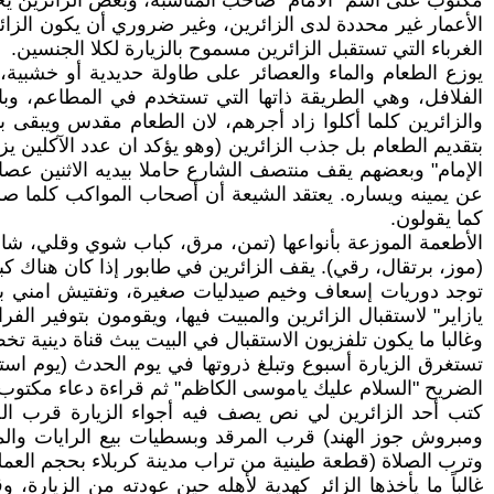
مكتوب على اسم "الأمام" صاحب المناسبة، وبعض الزائرين ي
الأعمار غير محددة لدى الزائرين، وغير ضروري أن يكون الزا
الغرباء التي تستقبل الزائرين مسموح بالزيارة لكلا الجنسين.
يوزع الطعام والماء والعصائر على طاولة حديدية أو خشبية،
الفلافل، وهي الطريقة ذاتها التي تستخدم في المطاعم، وبا
والزائرين كلما أكلوا زاد أجرهم، لان الطعام مقدس ويبقى با
بتقديم الطعام بل جذب الزائرين (وهو يؤكد ان عدد الآكلين يز
الإمام" وبعضهم يقف منتصف الشارع حاملا بيديه الاثنين عصا
عن يمينه ويساره. يعتقد الشيعة أن أصحاب المواكب كلما صر
كما يقولون.
الأطعمة الموزعة بأنواعها (تمن، مرق، كباب شوي وقلي، شاورم
(موز، برتقال، رقي). يقف الزائرين في طابور إذا كان هناك كب
توجد دوريات إسعاف وخيم صيدليات صغيرة، وتفتيش امني بدن
يازاير" لاستقبال الزائرين والمبيت فيها، ويقومون بتوفير ا
وغالبا ما يكون تلفزيون الاستقبال في البيت يبث قناة دينية تخ
تستغرق الزيارة أسبوع وتبلغ ذروتها في يوم الحدث (يوم است
الضريح "السلام عليك ياموسى الكاظم" ثم قراءة دعاء مكتوب
كتب أحد الزائرين لي نص يصف فيه أجواء الزيارة قرب الض
ومبروش جوز الهند) قرب المرقد وبسطيات بيع الرايات والمح
وترب الصلاة (قطعة طينية من تراب مدينة كربلاء بحجم العملة 
غالباً ما يأخذها الزائر كهدية لأهله حين عودته من الزيار