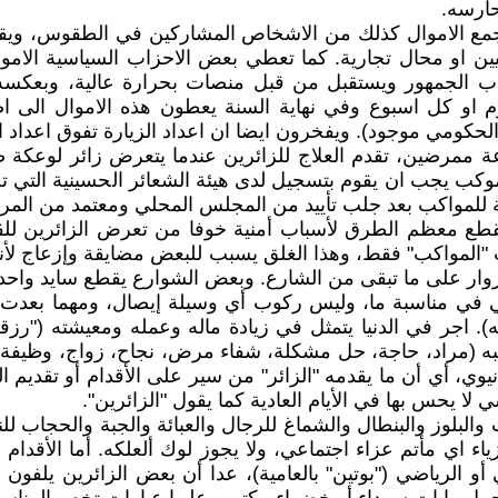
حارسه.
 وتجمع الاموال كذلك من الاشخاص المشاركين في الطقوس، و
 او محال تجارية. كما تعطي بعض الاحزاب السياسية الاموال 
عجاب الجمهور ويستقبل من قبل منصات بحرارة عالية، وبعكسه
حكومي موجود). ويفخرون ايضا ان اعداد الزيارة تفوق اعداد ا
 ممرضين، تقدم العلاج للزائرين عندما يتعرض زائر لوعكة صحي
قوس محليا وعالميا.(الابيض،2017: ،47 48) وكل موكب يجب ان يقوم بتسجيل لدى هيئة
واكب بعد جلب تأييد من المجلس المحلي ومعتمد من المرجعية مع ا
 تقطع معظم الطرق لأسباب أمنية خوفا من تعرض الزائرين للقت
لمواكب" فقط، وهذا الغلق يسبب للبعض مضايقة وإزعاج لأنه ي
ار على ما تبقى من الشارع. وبعض الشوارع يقطع سايد واحد
عي في مناسبة ما، وليس ركوب أي وسيلة إيصال، ومهما بعدت 
ه). اجر في الدنيا يتمثل في زيادة ماله وعمله ومعيشته ("رز
البه (مراد، حاجة، حل مشكلة، شفاء مرض، نجاح، زواج، وظيفة الخ
وي، أي أن ما يقدمه "الزائر" من سير على الأقدام أو تقديم الخ
 يحس بها في الأيام العادية كما يقول "الزائرين".
 والبلوز والبنطال والشماغ للرجال والعبائة والجبة والحجاب ل
ء اي مأتم عزاء اجتماعي، ولا يجوز لوك ألعلكه. أما الأقدام ف
 الرياضي ("بوتين" بالعامية)، عدا أن بعض الزائرين يلفون