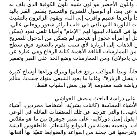
واللون الأخضر هو لون شبيه بلون الكوفية الذي يلف به
 عن بعد، أو الوصول للضريح والتمسح بقفص القبر باليد
اً وأجرها عظيم واقرب إلى الله، ويقوم الزائرون بالتشبث
ت البلورية التي تلقي في قلب الزائر شعور روحاني عالي،
ي الشباك ليلبيها لهم "الإمام" وأحيانا تلقى نقود (يمكن
 رجل أو امرأة عجوز أو شخص لم يتمكن من الدخول للضريح
من الذهاب إلى الزيارة لأي سبب يقوم بالصعود فوق سطح
 ويتوجه إلى مرقد "الإمام" ويلقي عليه السلام "السلام عليك يا..." ثم يقرأ الزيارة وينزل وبهذا يكون قد أدى زيارته.(52) من الممارسات البالغة الأهمية كتابة الرقاع وهي عبارة عن
ي يامولاي) ومن الممارسات وضع الخد على القبر وتعفير
ناً، وتبدأ المواكب برفع خيامها وتترك وراءها أوساخ كثيرة
يتقبل الزيارة". وغالبا ما يعود الشيعي منهك جسديا، متألم
رياضة شبه معدومة إلا بين بعض الشباب فقط.
دا على دراسة الباحث منصف الحواشي.
أشياء المقدّسة (كائنات بشريّة، أشخاصا مجردين، أشياء
ية...) والتي تترجم عن تلك المعتقدات الماثلة في الوعي
يقول إميل دوركايم- على تمييز جوهريّ بين ما هو مقدّس
ت، وتحميه بجملة من الموانع والشعائر. فالطقوس الدينية
تترجمها في جملة من القواعد والضوابط تتقيّد بها أفعالها