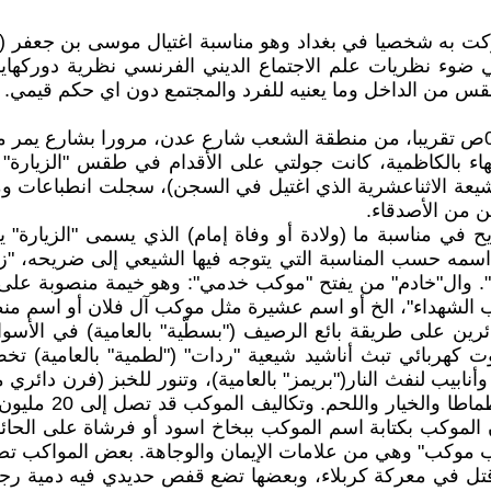
 ضوء نظريات علم الاجتماع الديني الفرنسي نظرية دوركهايم
ن الداخل وما يعنيه للفرد والمجتمع دون اي حكم قيمي. هي 
بتاريخ 2018 الموافق الجمعة، الساعة من 07:00م حتى 03:00ص تقريبا، من منطقة الشعب شارع
هاء بالكاظمية، كانت جولتي على الأقدام في طقس "الزيارة" 
ي الشيعة الاثناعشرية الذي اغتيل في السجن)، سجلت انطباع
ين من الأصدقاء.
 مناسبة ما (ولادة أو وفاة إمام) الذي يسمى "الزيارة" يسم
مه حسب المناسبة التي يتوجه فيها الشيعي إلى ضريحه، "زوار 
م". وال"خادم" من يفتح "موكب خدمي": وهو خيمة منصوبة على ر
كب الشهداء"، الخ أو اسم عشيرة مثل موكب آل فلان أو اسم م
رين على طريقة بائع الرصيف ("بسطّية" بالعامية) في الأس
 كهربائي تبث أناشيد شيعية "ردات" ("لطمية" بالعامية) تخ
أنابيب لنفث النار("بريمز" بالعامية)، وتنور للخبز (فرن دائر
الهواء، والفحم و(
ن الموكب بكتابة اسم الموكب ببخاخ اسود أو فرشاة على الحائ
 موكب" وهي من علامات الإيمان والوجاهة. بعض المواكب تضع
 قتل في معركة كربلاء، وبعضها تضع قفص حديدي فيه دمية 