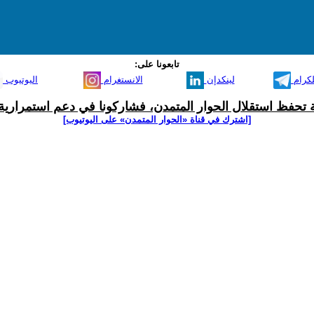
تابعونا على:
لكرام
لينكدإن
الانستغرام
اليوتيوب
ية تحفظ استقلال الحوار المتمدن، فشاركونا في دعم استمرارية 
[اشترك في قناة ‫«الحوار المتمدن» على اليوتيوب]