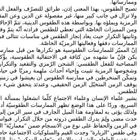
وممارساتها.
تصبح الطقوس، بهذا المعنى إذن، طرائق للتصرّف والفعل الج
ولا تزال في جانب كبير منها، غير مفصولة عن الدين وعن المقد
الرمزية ويملؤه بها. وبواسطة هذه الطقوس الدينية، تتمّ الإحالا
ومن المميزات الخاصّة التي تعطي للطقس فرادته أنّه يتمّ وف
وثانيتها التكرار حيث يعاد إنجاز الطقس في مناسبات تتتالى ف
الممارسات دفقها وفعاليتها الرمزيّة الخاصّة.
إنّ المميّز للممارسات الطقوسية هو تكرارها من قبل ممارسيه
يكن فإنّ ما نشهده من كثافة في الاحتفالية الطقوسية، يؤّكد
المصاحبة للفعل الطقسي: الشحن الرّمزي والتقعيد والتكرار، 
وشخوصها الرمزية تثبيت وإحياء أحداث ملهمة رمزيّا في حياة ا
وتمكّن المنخرطين في ممارسة الطقوس أن يعيشوا في زمنين اثن
يوقف الزمن المتخيّل الزمن الحقيقي، وعندئذ يتحقق شيء مما 
للطقس.
يشير علماء الإنسان وعلماء الاجتماع كلّما انشغلوا بمسألة
السريع، وردّا على هذا الوضع تظهر الممارسات الطقوسيّة أداة ل
ولذلك يؤتى به لمقاومة هذا الميل الجارف في سير الزمن إلى
حدث مضى ولِمَ يدرك الطقس ذروته من خلال التكرار. فبواسطة
في الزمن والحفاظ على نوع من الانسجام ضمن "معماريّة" العواطف
وفي طقس "الزيارة" وجدت القيم والسلوكيات الاجتماعية حاضرة
من تقديم الطعام والشراب والإيواء، و"خادم الموكب" مثل ا