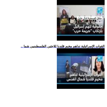
.. القوات الإسرائيلية تداهم مخيم قلنديا للاجئين الفلسطينيين شما