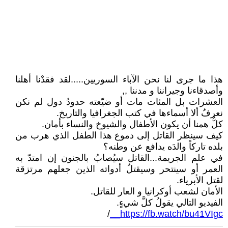
هذا ما جرى لنا نحن اﻵباء السوريين.....لقد فقدْنا أهلنا
وأصدقاءنا وجيراننا و مدننا ,,
العشرات بل المئات مات أو ضيّعته حدودُ دول لم نكن
نعرفُ ألا أسماءها في كتب الجغرافيا والتاريخ.
كلُّ همنا أن يكون اﻷطفال والشيوخ والنساء بأمان.
كيف سينظر القاتل إلى دموع هذا الطفل الذي هرب من
بلده تاركاً والدَه يدافع عن وطنه؟
في علم الجريمة...القاتل سيُصابُ بالجنون إن امتدّ به
العمر أو سينتحر وسيقتلُ أدواته الذين جعلهم مرتزقة
لقتل اﻷبرياء.
اﻷمان لشعب أوكرانيا و العار للقاتل.
الفيديو التالي يقولُ كلَّ شيءٍ.
/
https://fb.watch/bu41VIgc__