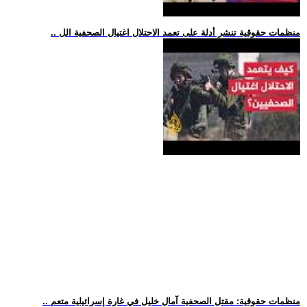
.. منظمات حقوقية تنشر أدلة على تعمد الاحتلال اغتيال الصحفية الل
.. منظمات حقوقية: مقتل الصحفية آمال خليل في غارة إسرائيلية متعم