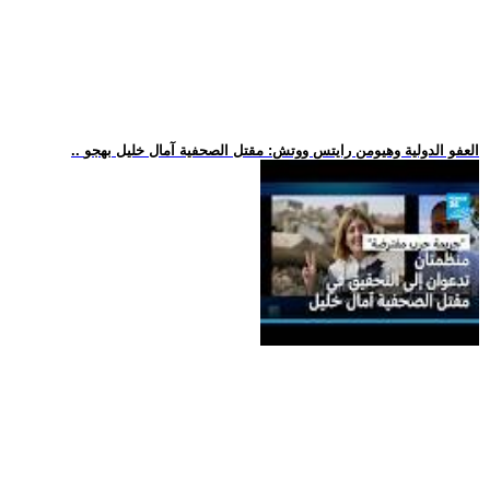
.. العفو الدولية وهيومن رايتس ووتش: مقتل الصحفية آمال خليل بهجو