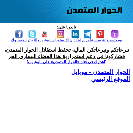
تابعونا على:
بودكاست
بنترست
تيلكرام
لينكدإن
الانستغرام
اليوتيوب
التويتر
الفيسبوك
تبرعاتكم وتبرعاتكن المالية تحفظ استقلال الحوار المتمدن،
فشاركونا في دعم استمرارية هذا الفضاء اليساري الحر
[اشترك في قناة ‫«الحوار المتمدن» على اليوتيوب]
الحوار المتمدن - موبايل
الموقع الرئيسي