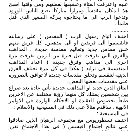
عليه واعترفت الفتاة وعشيقها بفعلتهم ومن وقتها اصبح
هذ المكان مقدساً ومزاراً مباركاً تضع الناس الورود
وتدعوا الرب الى ما يحتاجوه ببركة الصغير الذي قُتل
ظلماً .
,,,,,,,,,,,
اختلف اتباع رسول الرب ( المقدس ) على رسالته
فانقسموا الى فريقين او الى مذهبين, كل فريق منهم
خلق مقدس جديد وتعاليم مقدسة جديدة , المذاهب
والفرق التي تفرقت قبل فترة من الزمن تفرقت مرة
اخرى الى مذاهب وفرق جديدة ( اعداد المذاهب
المنقسمة في تزايد ) هكذا في كل مرة تختلف الفرق
الدينية لتنقسم وتخلق مقدسات جديدة لا توافق بالضرورة
على مقدسات بعضها البعض .
انبثاق الدين جديد او المذاهب جديدة يأتي عادة بعد صراع
بين شخصين يمتلك كل منهما رؤية مختلفة عن الاخرين
طبعاً بخصوص العقيدة او الاحكام الواردة في الاوامر
الالهية , ساقدم مثالاَ على ذلك في المسيحية والاسلام :
في المسيحية :
اختلف نسطوريوس مع مجموعة الرهبان الذين صادقوا
على نتائج اجتماع افيسس ( في هذا الاجتماع تقرر