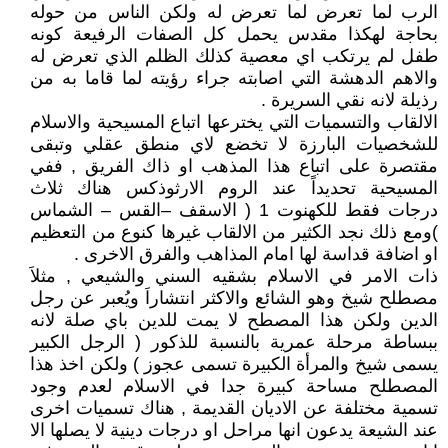
الرب لما تعرض لما تعرض له ولكن الناس من حوله
بحاجة لهكذا مقدس يحمل كل الصفات الرفيعة كونه
طفل لم يرتكب اي معصية كذلك الظلم الذي تعرض له
والاهم الدهشة التي اصابته جراء رؤيته لما قاما به من
رذيلة لانه نقي السريرة .
الالقاب والتسميات التي يخترعها اتباع المسيحية والاسلام
للشخصيات البارزة لا تخضع لاي منطق عقلي وتبقى
مقتصرة على اتباع هذا المذهب او ذاك الفريق , ففي
المسيحية تحديداً عند الروم الارثوذكس هناك ثلاث
درجات فقط للكهنوت 1 ( الاسقف –القس – الشماس
)ومع ذلك نجد الكثير من الالقاب غيرها كنوع من التعظيم
او اضافة قداسة لها امام المذاهب والفرق الاخرى .
ذات الامر في الاسلام بشقيه السني والشيعي , مثلاَ
مصطلح شيخ وهو الشائع والاكثر انتشاراَ ويُعبر عن رجل
الدين ولكن هذا المصطح لا يمت للدين باي صلة لانه
ببساطة مرحلة عمرية بالنسبة للذكور ( الرجل الكبير
يسمى شيخ والمرأة الكبيرة تسمى عجوز ) ولكن اخذ هذا
المصطلح مساحة كبيرة جدا في الاسلام لعدم وجود
تسمية مختلفة عن الاديان القديمة , هناك تسميات اخرى
عند الشيعة يدعون انها مراحل او درجات دينية لا يصلها الا