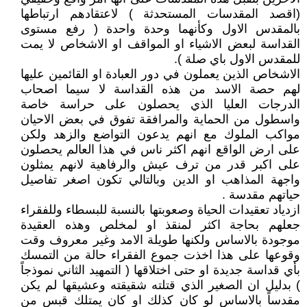
(اقصد المقدسات المستحدثة ) لاعتقادهم ارتباطها
بالمقدس الاول وكأنهما وحدة واحدة ( رفع مستوى
القداسة لبعض الاشياء او المواقف او الاشخاص لا يمت
للمقدس الاول باي صلة ).
الاشخاص الذين يعملون في دور العبادة او القائمين عليها
لهم حصة الاسد من هذه القداسة لا سيما اصحاب
الدرجات العليا الذي يحصلون على حراسة خاصة
واسطول من الحماية والمرافقة تفوق في بعض الاحيان
مواكب الملوك مع انهم يدعون التواضع والزهد ولكن
على ارض الواقع انهم اكثر ناس في هذا العالم يحصلون
على اكبر قدر من ترف عيش والرفاهية لانهم يمثلون
واجهة المذاهب او الدين وبالتالي تكون اصغر تفاصيل
حياتهم مقدسة .
ازدياد تعقيدات الحياة وصعوبتها بالنسبة للبسطاء وللفقراء
جعلهم بحاجة اكثر لمنقذ او لمخلص وهذه العقيدة
موجودة بالاساس ولكنها طويلة الامد وغير معروف وقت
وقوعها على هذا اخذت جموع الفقراء حالة من التمسك
بأي قداسة جديدة او حتى اختلاقها ( التمهيد الثاني نموذجاً
) بدليل ان الصغير الذي قتلته شقيقته وعشيقها لم يكن
مقدساً بالاساس لو كان كذلك او كان يمتلك قبس من