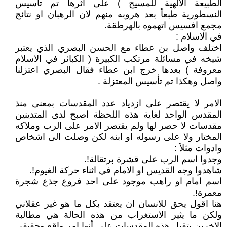
الطبيعة الالهية للمسيح ) على اثرها تم تأسيس
النسطورية طبعاً بعد هروبه منهم لان الرهبان او نتائج
مجمع افسيس اتهموه بالهرطقة.
في الاسلام :
اختلف واصل بن عطاء مع الحسن البصري الذي يعتبر
شيخه في مسائلة مرتكب الكبيرة ( الكبائر في الاسلام
معروفة ) بعدها خرج ابن عطاء فقال البصري اعتزلنا
واصل وهكذا تم تأسيس المعتزلة .
الامر لا يقتصر على ازدياد عدد المقدسات بمعنى منذ
المقدس الواحد لغاية هذه اللحظة اصبح لدى المتدينين
مقدسات لا حصر لها ولم يقتصر الامر على الرب وملاكه
المختار ولا على رسوله او ابنه لكن وصلت الى اشخاص
وادوات مثلاَ :
وجدوا اسم الرب على قشرة برتقالة!.
شاهدوا وجه القديس او الامام في اثناء حركة الغيوم!.
اسم امام او راهب موجود على احد فروع جذع شجرة
معمرة!.
هنا اقول يحق للانسان ان يعتقد بكل ما هو غير عقلاني
ولكن ما يثير الاستغراب من هذه الحالة هي مطالبة
الاخرين بتقبل هذه المقدسات على أنها امر واقع وحقيقي