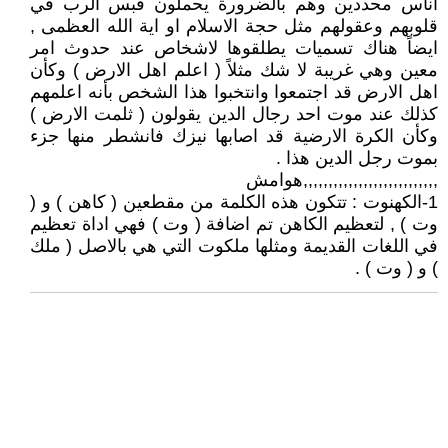
اناس محددين وهم بالضرورة يحملون قبس الرب في
قلوبهم وعقولهم مثل حجة الاسلام او اية الله العظمى ,
ايضاً هناك تسميات يطلقوها لاشخاص عند حدوث امر
معين وهي غريبة لا شك مثلاً ( اعلم اهل الارض ) وكأن
اهل الارض قد اجتمعوا وانتخبوا هذا الشخص بأنه اعلمهم
كذلك عند موت احد رجال الدين يقولون ( ثلمت الارض )
وكأن الكرة الارضية قد اصابها نيزك فانشطر منها جزء
بموت رجل الدين هذا .
,,,,,,,,,,,,,,,,,,,,,,,,,,,هوامش
1-الكهنوت : تتكون هذه الكلمة من مقطعين ( كاهن ) و (
وت ) , لتعظيم الكاهن تم اضافة ( وت ) فهي اداة تعظيم
في اللغات القديمة ومثلها ملكوت التي هي بالاصل ( ملك
) و ( وت ) .