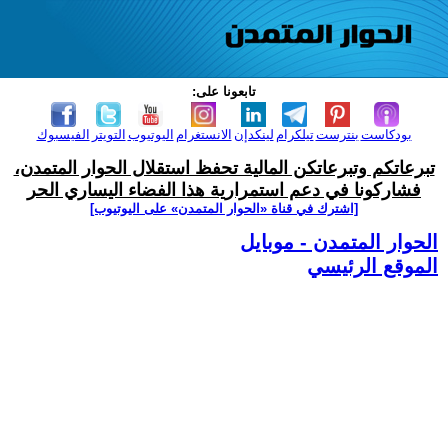
تابعونا على:
بودكاست
بنترست
تيلكرام
لينكدإن
الانستغرام
اليوتيوب
التويتر
الفيسبوك
تبرعاتكم وتبرعاتكن المالية تحفظ استقلال الحوار المتمدن،
فشاركونا في دعم استمرارية هذا الفضاء اليساري الحر
[اشترك في قناة ‫«الحوار المتمدن» على اليوتيوب]
الحوار المتمدن - موبايل
الموقع الرئيسي