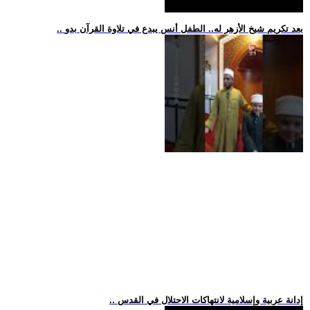
.. بعد تكريم شيخ الأزهر له.. الطفل أنس يبدع في تلاوة القرآن بدو
.. إدانة عربية وإسلامية لانتهاكات الاحتلال في القدس