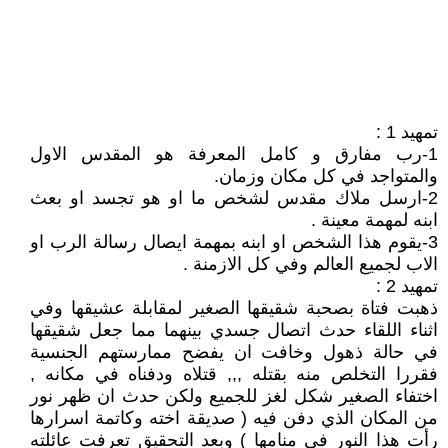
تمهيد 1 :
1-رب مفارق و كامل المعرفة هو المقدس الاول
والمتواجد في كل مكان وزمان.
2-ارسل ملاك مقدس لشخص ما او هو تجسد او بعث
ابنه لمهمة معينة .
3-يقوم هذا الشخص او ابنه بمهمة ايصال رسالة الرب او
الاب لجميع العالم وفي كل الازمنة .
تمهيد 2 :
ذهبت فتاة بصحبة شقيقها الصغير لمقابلة عشيقها وفي
اثناء اللقاء حدث اتصال جسدي بينهما مما جعل شقيقها
في حالة ذهول وخافت ان يفضح ممارستهم الجنسية
فقررا التخلص منه بقتله ,,, قتلاه ودفناه في مكانه ,
اختفاء الصغير شكل لغز للجميع ولكن حدث ان ظهر نور
من المكان الذي دفن فيه ( صديقة اخته وكاتمة اسرارها
رأت هذا النور في منامها ) وبعد التحقيق تعرفت عائلته