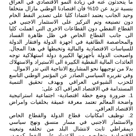
ما يتحدثون عنه في زيادة النمو الاقتصادي في العراق
بنسبة تزيد عن 10% فان اقتصادنا الوطني مازال متخلفا
وحيد الجانب يعتمد اعتمادا كليا على تصدير النفط الخام
دون تصنيعه وتم التركيز على الاستثمار الاجنبي في
القطاع النفطي دون القطاعات الاخرى التي اهملت كليا
الى جانب القطاع الخاص في ظل ظاهرة الفساد
والمحاصصة الطائفية في اجهزة الدولة وافتقار الدولة
للسياسات الاقتصادية والمالية وتخبطها في هذا المجال.
واصبحت الدولة بأجهزتها الكبيرة دولة استهلاكية توجه
العائدات المالية النفطية الكبيرة الى الاستيراد والاستهلاك
بدلا من توجيهها نحو المشاريع الانتاجية التي تدر الاموال.
وفي تقريره السياسي الصادر عن المؤتمر الوطني التاسع
للحزب الشيوعي العراقي وبهدف تحقيق التنمية
المستدامة في الاقتصاد العراقي اكد على:
1. ضرورة وضع خطة اقتصادية- اجتماعية استراتيجية
واضحة المعالم تعتمد معرفة عميقة بخلفيات وامراض
الاقتصاد العراقي.
2. توظيف امكانيات قطاع الدولة والقطاع الخاص
والاستثمار الاجنبي في مسار منسق ونهج سياسي
ديمقراطي ثابت لانتشال البلد من تخلفه وتبعيته
الاقتصادية وتخليصه من الاعتماد على النفط كمصدر