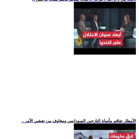
.. الأمطار تفاقم مأساة النازحين السودانيين ومخاوف من تفشي الأمر