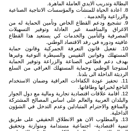
البطالة وتدريب الايدي العاملة الماهرة.
8. اعادة الحياة للمنشآت والمؤسسات الانتاجية الصناعية
والزراعية والخدمية .
9. تشجيع ودعم القطاع الخاص وتأمين الحماية له من
الاغراق والمنافسة غير العادلة وتوفير التسهيلات
المصرفية والتأمين والخدمات كي يستعيد هذا القطاع
عافيته ودوره في رفد الاقتصاد الوطني.
10. تفعيل قانون التعرفة الجمركية وقانون حماية
المستهلك وقوانين التقييس والسيطرة النوعية وغيرها
بهدف دعم قطاعي الصناعة والزراعة وتوفير الحماية
لمنتوجنا الوطني وحماية المستهلك العراقي من السلع
الرديئة الداخلة الى بلدنا.
11. تحفيز عودة الكفاءات العراقية وضمان الاستخدام
الناجع لخبراتها وطاقاتها.
12. اقامة علاقات اقتصادية تجارية ومالية مع دول الجوار
والبلدان العربية والعالم على اساس المصالح المشتركة
والمنافع والاحترام المتبادلين وعدم التدخل في الشؤون
الداخلية.
13. والمطلوب الان هو الانطلاق الحقيقي على طريق
تنمية اقتصادية- اجتماعية مستدامة ومتوازنة وتحقيق