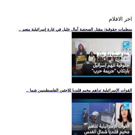
اخر الافلام
.. منظمات حقوقية: مقتل الصحفية آمال خليل في غارة إسرائيلية متعم
.. القوات الإسرائيلية تداهم مخيم قلنديا للاجئين الفلسطينيين شما