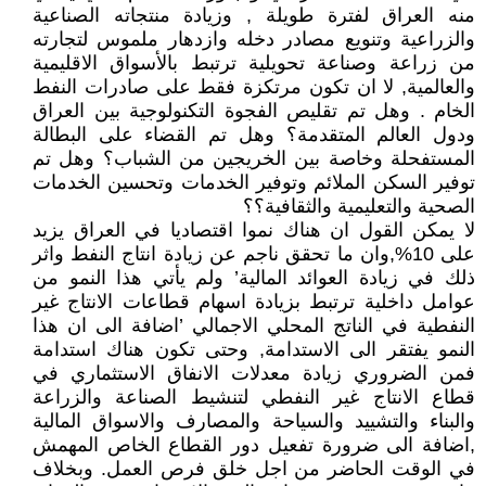
منه العراق لفترة طويلة , وزيادة منتجاته الصناعية
والزراعية وتنويع مصادر دخله وازدهار ملموس لتجارته
من زراعة وصناعة تحويلية ترتبط بالأسواق الاقليمية
والعالمية, لا ان تكون مرتكزة فقط على صادرات النفط
الخام . وهل تم تقليص الفجوة التكنولوجية بين العراق
ودول العالم المتقدمة؟ وهل تم القضاء على البطالة
المستفحلة وخاصة بين الخريجين من الشباب؟ وهل تم
توفير السكن الملائم وتوفير الخدمات وتحسين الخدمات
الصحية والتعليمية والثقافية؟؟
لا يمكن القول ان هناك نموا اقتصاديا في العراق يزيد
على 10%,وان ما تحقق ناجم عن زيادة انتاج النفط واثر
ذلك في زيادة العوائد المالية’ ولم يأتي هذا النمو من
عوامل داخلية ترتبط بزيادة اسهام قطاعات الانتاج غير
النفطية في الناتج المحلي الاجمالي ’اضافة الى ان هذا
النمو يفتقر الى الاستدامة, وحتى تكون هناك استدامة
فمن الضروري زيادة معدلات الانفاق الاستثماري في
قطاع الانتاج غير النفطي لتنشيط الصناعة والزراعة
والبناء والتشييد والسياحة والمصارف والاسواق المالية
,اضافة الى ضرورة تفعيل دور القطاع الخاص المهمش
في الوقت الحاضر من اجل خلق فرص العمل. وبخلاف