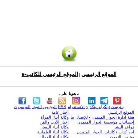
الموقع الرئيسي
الموقع الرئيسي للكاتب-ة
|
تابعونا على:
بنترست
تيلكرام
لينكدإن
الانستغرام
RSS
اليوتيوب
التويتر
الفيسبوك
الموقع الرئيسي
أخبار عامة
هيئة ادارة الحوار المتمدن - للإتصال بنا
وكالة أنباء المرأة
إحصائيات مؤسسة الحوار المتمدن
اخبار الأدب والفن
قواعد النشر
وكالة أنباء اليسار
ابرز كتاب / كاتبات الحوار المتمدن
وكالة أنباء العلمانية
يوتيوب التمدن
وكالة أنباء العمال