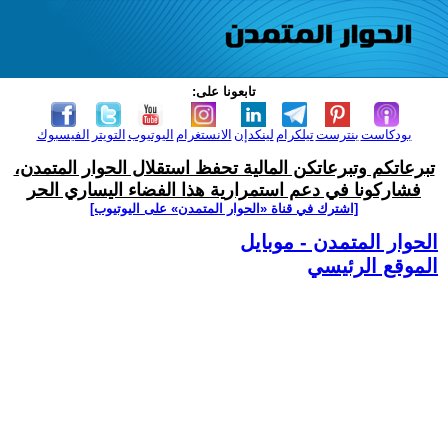
تابعونا على:
بودكاست
بنترست
تيلكرام
لينكدإن
الانستغرام
اليوتيوب
التويتر
الفيسبوك
تبرعاتكم وتبرعاتكن المالية تحفظ استقلال الحوار المتمدن،
فشاركونا في دعم استمرارية هذا الفضاء اليساري الحر
[اشترك في قناة ‫«الحوار المتمدن» على اليوتيوب]
الحوار المتمدن - موبايل
الموقع الرئيسي