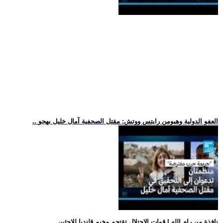
.. العفو الدولية وهيومن رايتس ووتش: مقتل الصحفية آمال خليل بهجو
.. نافذة من رام الله | قوات الاحتلال تقتحم مخيم قلنديا للاجئين