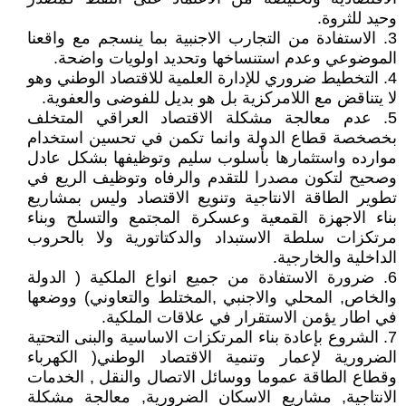
وحيد للثروة.
3. الاستفادة من التجارب الاجنبية بما ينسجم مع واقعنا
الموضوعي وعدم استنساخها وتحديد اولويات واضحة.
4. التخطيط ضروري للإدارة العلمية للاقتصاد الوطني وهو
لا يتناقض مع اللامركزية بل هو بديل للفوضى والعفوية.
5. عدم معالجة مشكلة الاقتصاد العراقي المتخلف
بخصخصة قطاع الدولة وانما تكمن في تحسين استخدام
موارده واستثمارها بأسلوب سليم وتوظيفها بشكل عادل
وصحيح لتكون مصدرا للتقدم والرفاه وتوظيف الريع في
تطوير الطاقة الانتاجية وتنويع الاقتصاد وليس بمشاريع
بناء الاجهزة القمعية وعسكرة المجتمع والتسلح وبناء
مرتكزات سلطة الاستبداد والدكتاتورية ولا بالحروب
الداخلية والخارجية.
6. ضرورة الاستفادة من جميع انواع الملكية ( الدولة
والخاص, المحلي والاجنبي ,المختلط والتعاوني) ووضعها
في اطار يؤمن الاستقرار في علاقات الملكية.
7. الشروع بإعادة بناء المرتكزات الاساسية والبنى التحتية
الضرورية لإعمار وتنمية الاقتصاد الوطني( الكهرباء
وقطاع الطاقة عموما ووسائل الاتصال والنقل , الخدمات
الانتاجية, مشاريع الاسكان الضرورية, معالجة مشكلة