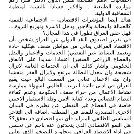
احصائيات الامم المتحدة ضمن الدول الاكثر فقرا رغم
موارده الطبيعية , والاكثر فسادا بالنسبة لمنظمة
الشفافية الدولية.
هناك ايضا المؤشرات الاقتصادية – الاجتماعية للتنمية
كالعمالة والبطالة والاجور ودخل الاسرة وتوزيع الثروة....
فهل حقق العراق تطورا في هذا المجال؟
في تقرير لصندوق النقد الدولي عن العراق,شخص بأن
الاقتصاد العراقي يعاني من مواطن ضعف هيكلية حادة
ويعتمد النشاط غير النفطي( الخدمات والاعمار والنقل
والقطاع الزراعي الصغير) اعتمادا شديدا على الانفاق
الحكومي واشار كذلك الى ان الخدمات العامة لاتزال
شحيحة وان معدل البطالة مرتفع ولايزال الفقر متفشيا
وان بيئة الاعمال تعاني من الضعف البالغ حيث يقبع
العراق في ادنى قائمة الترتيب العالمي لسهولة ممارسة
نشاط الاعمال من جراء ضعف الحكومة وعدم كفاءة
النظام القضائي وعدم كفاية الامن وقلة الاستثمار الاجنبي
خاصة في القطاع غير النفطي عن نظيره في البلدان
الاخرى المصدرة للنفط في المنطقة .اضافة الى التناحر
السياسي الطائفي المتزايد.فأي نمو اقتصادي قد تحقق؟؟
هل النمو الاقتصادي الذي يتحدثون عنه ناجم عن تحسن
في اداء الاقتصاد العراقي وتجاوزه للتضخم الذي يعاني