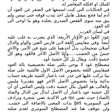
للملك او افكله المعاصر له.
في الحكايات التي كنت اسمعها في الصغر عن العود أن
آدم لما فجع بمقتل هابيل اخذ يندب فوقه حتى تيبس ولم
يبق منه سوى القفص الصدري بجلده وهو ما اوحى الى
الة العود.
في لسان العرب
عود: العُودُ ذو الأَوْتارِ الأَربعة: الذي يضرب به غلب عليه
أَيضاً. وفي مقاييس اللغة لابن فارس العين والواو والدال
أصلان صحيحان، يدلُّ أحدهما على تثنيةٍ في الأمر، والآخر
جنسٌ من الخشب…..وأمّا الأصل الآخَر فالعُود وهو كلُّ
خشبةٍ دَقّت. ويقال بل كلُّ خشبة عُود.
مصطلح عود لا يوحي بكثير صلة تخصيصية بالة العود
فمقاييس اللغة بخصوص الاصل الاول فالتثنية على صلة
بما تركب عليها في جذر عدد باعتبار التثنية طريقة حساب
بدائية واما بخصوص الاصل الاخر فهو بتقديرنا ملبس
والغالب هو القول بكل خشبة دقت وليس العكس أي أن
كل خشبة عود باعتبار أن الاصل ابدال بين الدال والضاد
(الصاد) حيث تعني işu في الاكدية تعني شجرة وترادف
في السومرية ĝeš بذات المعنى بالاضافة الى خشب.
ولن نتوقف هنا عند المصطلح السومري لعدم صلته