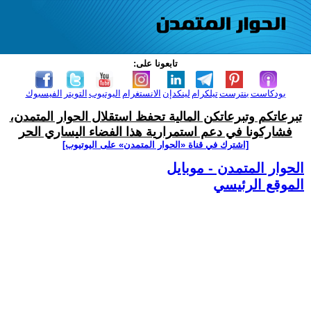
تابعونا على:
بودكاست
بنترست
تيلكرام
لينكدإن
الانستغرام
اليوتيوب
التويتر
الفيسبوك
تبرعاتكم وتبرعاتكن المالية تحفظ استقلال الحوار المتمدن،
فشاركونا في دعم استمرارية هذا الفضاء اليساري الحر
[اشترك في قناة ‫«الحوار المتمدن» على اليوتيوب]
الحوار المتمدن - موبايل
الموقع الرئيسي