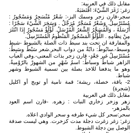
مقابل ذلك في العربية:
زغر: زَغَرَ الشَّيْءَ: اقْتَضَبَهُ.
سجر-قارن زجر وسمك البز-: شَعْرٌ مُنْسَجِرٌ وَمَسْجُورٌ :
مُسْتَرْسِلٌ. وَشَعْرٌ مُسَجَّرٌ مُرَجَّلٌ . وَسَجَرَ الشَّيْءَ سَجْرًا :
أَرْسَلَهُ ، وَالْمُسَجَّرُ الشَّعَرُ الْمُرْسَلُ. لُؤْلُؤٌ مَسْجُورٌ إِذَا انْتَثَرَ
مِنْ نِظَامِهِ . اللُّؤْلُؤُ الْمَسْجُورُ الْمَنْظُومُ الْمُسْتَرْسِلُ.
والمفارقة ان تحت بند سبط ذات الصلة بالشبوط -شبط
وسبط-.سابُوطٌ: دابّةٌ من دواب البحر.شعر سَبْطٌ وسَبِطٌ:
مُسْتَرْسِلٌ غير جَعْدٍ- قارن زجر بذات المعنى-.وفي العباب
الزاهر شباطُ وسباطُ: اسمُ شَهْرٍ من الشهورْ بالرّوْميةُ.
وهو ما يدفعنا للاخذ بصلة بين تسمية الشبوط وشهر
شباط.
2- باقة، خصلة، ريشة؛ قمة نامية أو تويج أو اكليل
(شجرة)
مقابل ذلك في العربية
زهر وزخر زخاري النبات : زهره. -قارن اسم العود
بالمزهر-
سحر:سحر كل شيء طرفه و سحر الوادي اعلاه.
زغر: زغر زغرت دجلة مدت كزخرت. وهي ليست صدفة
الوصل بين دجلة الشبوط.