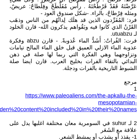
عَرَّضْتَهُ فَقَدْ فَرْطَحْتَهُ . رأْس مُفَلْطَحٌ وفِلْطاحٌ: عريضٌ،
ومثله فِرْطاحٌ، بالراء. -شكل صندوق العود -
فرد: المُفَرِّدون الذين قد هلَك لِداتُهُم من الناس وذهَب
القَرْنُ الذي كانوا فيه وبَقُواهم يذكرون الله- قارن الخلود
لـ utuabzu.
فرت: الفُراتُ: أَشَدُّ الماء عُذوبةً. - قارن abzu وفكرة
عذوبة الماء الازلي العميق قبل خلق الماء المالح تيامات
وتزاوجهما وهي الفكرة التي ربما لها صلة في ذهن
البدائي بالتقاء الفرات بخليج العرب. قارن ايضا صلة
الشبوط التاريخية بالفرات ودجلة.
مرجع
1
https://www.paleoaliens.com/the-apkallu-the-
mesopotamian-
en%20content%20included%20in%20their%20names
2 لـ suhur في السومرية معان مختلفة اغلبها يدل على
علاقة مع الشَعَر
1- يقذذ أو يشذب أو يمشط الشعر.