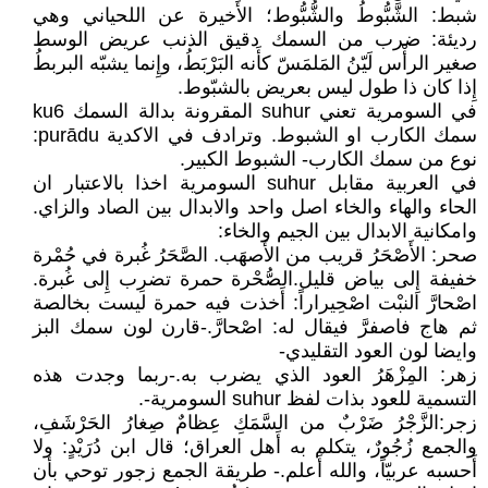
شبط: الشَّبُّوطُ والشُّبُّوط؛ الأَخيرة عن اللحياني وهي
رديئة: ضرب من السمك دقيق الذنب عريض الوسط
صغير الرأْس لَيّنُ المَلمَسّ كأَنه البَرْبَطُ، وإِنما يشبّه البربطُ
إِذا كان ذا طول ليس بعريض بالشبّوط.
في السومرية تعني suhur المقرونة بدالة السمك ku6
سمك الكارب او الشبوط. وترادف في الاكدية purādu:
نوع من سمك الكارب- الشبوط الكبير.
في العربية مقابل suhur السومرية اخذا بالاعتبار ان
الحاء والهاء والخاء اصل واحد والابدال بين الصاد والزاي.
وامكانية الابدال بين الجيم والخاء:
صحر: الأَصْحَرُ قريب من الأَصهَب. الصَّحَرُ غُبرة في حُمْرة
خفيفة إِلى بياض قليل.الصُّحْرة حمرة تضرِب إِلى غُبرة.
اصْحارَّ النبْت اصْحِيراراً: أَخذت فيه حمرة ليست بخالصة
ثم هاج فاصفرَّ فيقال له: اصْحارَّ.-قارن لون سمك البز
وايضا لون العود التقليدي-
زهر: المِزْهَرُ العود الذي يضرب به.-ربما وجدت هذه
التسمية للعود بذات لفظ suhur السومرية-.
زجر:الزَّجْرُ ضَرْبٌ من السَّمَكِ عِظامٌ صِغارُ الحَرْشَفِ،
والجمع زُجُورٌ، يتكلم به أَهل العراق؛ قال ابن دُرَيْدٍ: ولا
أَحسبه عربيّاً، والله أَعلم.- طريقة الجمع زجور توحي بأن