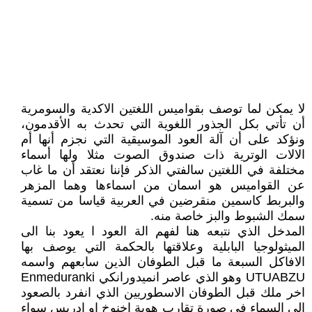
لا يمكن لما توصف بقواميس اللغتين الاكدية والسومرية
أن تأتي بكل الجذور اللغوية التي تحدث به الأقدمون،
ونؤكد على أن آلة العود الموسيقية التي نجزم أنها أم
الالات الوترية ذات صندوق الصوت مثلا ولها أسماء
مختلفة في اللغتين سالفتي الذكر فإننا نعتقد أن ما غاب
عن القواميس هو اسمان من اسماءها وهما المزهر
والبربط كاسمين منقرضين في العربية قياسا من تسمية
سمك الشبوط والبز خاصة منه.
المدخل الذي نتبعه هنا لفهم الة العود ا يعود بنا الى
الميثولوجيا البابلية وعلاقتها بالحكمة التي يوصف بها
الافاكل السبعة ما قبل الطوفان الذين سابعهم واسمه
UTUABZU وهو الذي عاصر انميدورانكي Enmeduranki
اخر ملك قبل الطوفان الاسطوريين الذي انفرد بالصعود
الى السماء في صورة تقارب هوية اخنوخ او ادريس سواء