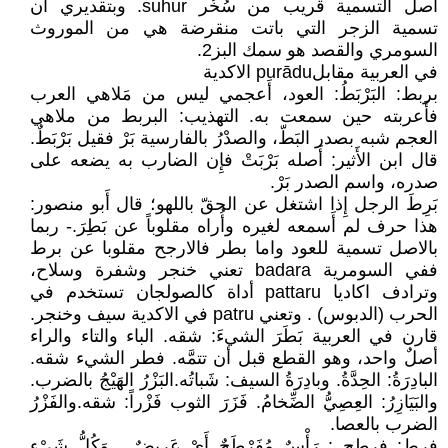
اصل التسمية قريب من سُخُر suhur. وبتقديري ان
تسمية الزجر التي باتت منقرضة هي من الموروث
السومري والقصد هو سمك البز2.
في العربية مقابلpurādu الاكدية
بربط: البَرْبَطُ: العود، أَعجمي ليس من مَلاهي العرب
فأَعربته حين سمعت به. التهذيب: البربط من ملاهي
العجم شبه بصدر البَطّ، والصدْرُ بالفارسية بَرْ فقيل بَرْبَطٌ.
قال ابن الأَثير: أَصله بَرْبَتْ فإِن الضارب به يضعه على
صدره، واسم الصدر بَرْ.
بَرِطَ الرجل إِذا اشتغل عن الحقّ باللهو؛ قال أَبو منصور:
هذا حرف لم أَسمعه لغيره وأُراه مقلوباً عن بَطِرَ.- ربما
بالاصل تسمية للعود واما بطر فالارجح مقلوبا عن برط
ففي السومرية badara تعني خنجر وشفرة وسلاح،
وترادف اكاديا pattaru أداة كالصولجان تستخدم في
الحرب (الدبوس) . وتعني patru في الاكدية سيف وخنجر.
قارن في العربية بَطَرَ الشيءَ: شقه. الباء والتاء والراء
أصلٌ واحد، وهو القطع قبل أن تتمَّه. فطر الشيء شقه.
البادِرَةُ: الحِدَّةُ. وبادِرَةُ السيف: شَباتُه.البَزْرُ الهَيْجُ بالضرب.
والبَيَازِرُ: العِصِيُّ الضِّخامُ. فَزَرَ الثوب فَزْراً: شقه.والفَزْرُ
الضرب بالعصا.
فرط: فرطح : رَأْسٌ مُفَرْطَحٌ أَيْ عَرِيضٌ . وَكُلُّ شَيْءٍ