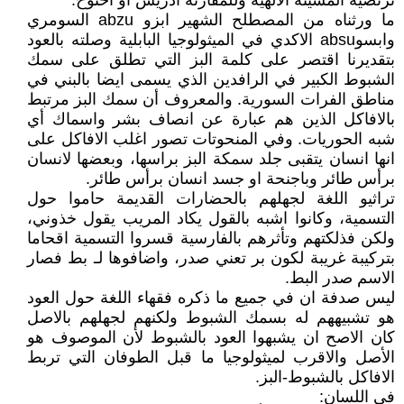
ترتضيه المشيئة الالهية وللمقارنة ادريس أو اخنوخ.
ما ورثناه من المصطلح الشهير ابزو abzu السومري
وابسوabsu الاكدي في الميثولوجيا البابلية وصلته بالعود
بتقديرنا اقتصر على كلمة البز التي تطلق على سمك
الشبوط الكبير في الرافدين الذي يسمى ايضا بالبني في
مناطق الفرات السورية. والمعروف أن سمك البز مرتبط
بالافاكل الذين هم عبارة عن انصاف بشر واسماك أي
شبه الحوريات. وفي المنحوتات تصور اغلب الافاكل على
انها انسان يتقبى جلد سمكة البز براسها، وبعضها لانسان
برأس طائر وباجنحة او جسد انسان برأس طائر.
تراثيو اللغة لجهلهم بالحضارات القديمة حاموا حول
التسمية، وكانوا اشبه بالقول يكاد المريب يقول خذوني،
ولكن فذلكتهم وتأثرهم بالفارسية قسروا التسمية اقحاما
بتركيبة غريبة لكون بر تعني صدر، واضافوها لـ بط فصار
الاسم صدر البط.
ليس صدفة ان في جميع ما ذكره فقهاء اللغة حول العود
هو تشبيههم له بسمك الشبوط ولكنهم لجهلهم بالاصل
كان الاصح ان يشبهوا العود بالشبوط لأن الموصوف هو
الأصل والاقرب لميثولوجيا ما قبل الطوفان التي تربط
الافاكل بالشبوط-البز.
في اللسان: