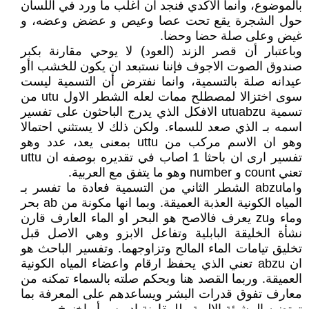
بالموضوع، وانما الاكدي فنجد ان اغلب ما ورد في اللسان
حول الشجرة يقع تحت عصا وعيص و عضض وعضه، و
غيض وعلى صلة حضا وحضا.
وباعتبار أن قصر الزند (العود) لا يوحي مقارنة بكبر
صندوق الصوت الاجوف فإننا نستبعد ان يكون للخشب اأو
عيدانه صلة بالتسمية، وانما نفترض أن التسمية ليست
سوى اختزالا لمصطلح ممات لعله الشطر الاول utu من
تسمية utuabzu الافكل الذي يدرج الباحثون على تفسير
اسمه بـ الذي صعد للسماء. ولكن ذلك لا يستثني احتمالا
وهو ان الاسم مركب من uttu بمعنى يعد، عدد وهو
تفسير ارى ان باحثا 1 اصاب في تقديره بوصفه ان uttu
تعني count و number وهو ما يتفق مع العربية.
واماabzu الشطر الثاني من التسمية فعادة ما تفسر بـ
المياه الكونية العذبة العميقة. وبما انها مكونة من ab بحر
وماء وzu يعرف فالاصح هو البحر او الماء العارف قارن
نشأة الخليقة البابلية وتفاعل الابزو وهي الاصل قبل
تخليق تيامات الماء المالح وتزاوجهما. وتفسير الباحث هو
ان abzu تعني الذي يحفظ ارقام واعضاء المياه الكونية
العميقة. وربما القصد هنا وبحكم صلته بالسماء تمكنه من
معارف تفوق قدرات البشر ويساعدهم على المعرفة بما