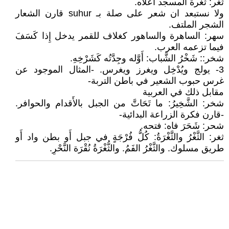
ثغر: ثغرة المسجد اعلاه.
ولا نستبعد ان شعر على صلة بـ suhur قارن الشعار
الشجر الملتف.
سهر: الساهرة والساهور كغلاف للقمر يدخل إِذا كَسَفَ
فيما تزعمه العرب.
شخر:: شَخْرُ الشَّباب: أَوَّله وجِدَّتُه كَشَرْخِهِ.
3- يولج ويُدْخِل ويغرز ويغرس. -المثال الموجود عن
غرس حبوب الشعير في باطن التربة-
مقابل ذلك في العربية
شخر: الشَّخِيرُ: ما تَحَاتَّ من الجبل بالأَقدام والحوافر.
-قارن فكرة الزراعة البدائية-
شحر: شَحَرَ فاه: فتحه.
ثغر: الثَّغْرُ والثَّغْرَةُ: كُلُّ فُرْجَةٍ في جبل أَو بطن واد أَو
طريق مسلوك. والثَّغْرُ الفَمُ. والثُّغْرَةُ نُقْرَة النَّحْرِ.