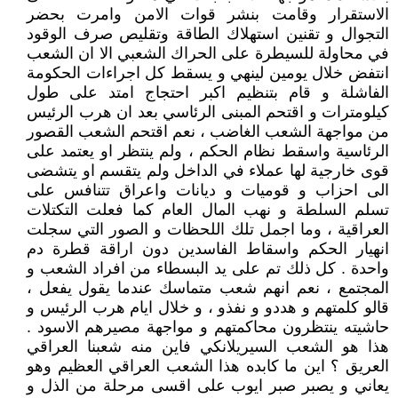
الاستقرار وقامت بنشر قوات الامن وامرت بحضر
التجوال و تقنين استهلاك الطاقة وتقليص صرف الوقود
في محاولة للسيطرة على الحراك الشعبي الا ان الشعب
انتفض خلال يومين لينهي و يسقط كل اجراءات الحكومة
الفاشلة و قام بتنظيم اكبر احتجاج امتد على طول
كيلومترات و اقتحم المبنى الرئاسي بعد ان هرب الرئيس
من مواجهة الشعب الغاضب ، نعم اقتحم الشعب القصور
الرئاسية واسقط نظام الحكم ، ولم ينتظر او يعتمد على
قوى خارجية لها عملاء في الداخل ولم يتقسم او يتشضى
الى احزاب و قوميات و ديانات واعراق تتنافس على
تسلم السلطة و نهب المال العام كما فعلت التكتلات
العراقية ، وما اجمل تلك اللحظات و الصور التي سجلت
انهيار الحكم واسقاط الفاسدين دون اراقة قطرة دم
واحدة . كل ذلك تم على يد البسطاء من افراد الشعب و
المجتمع ، نعم انهم شعب متماسك عندما يقول يفعل ،
قالو كلمتهم و هددو و نفذو ، و خلال ايام هرب الرئيس و
حاشيته ينتظرون محاكمتهم و مواجهة مصيرهم الاسود .
هذا هو الشعب السيريلانكي فاين منه شعبنا العراقي
العريق ؟ اين ما كابده هذا الشعب العراقي العظيم وهو
يعاني و يصبر صبر ايوب على اقسى مرحلة من الذل و