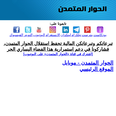
تابعونا على:
بودكاست
بنترست
تيلكرام
لينكدإن
الانستغرام
اليوتيوب
التويتر
الفيسبوك
تبرعاتكم وتبرعاتكن المالية تحفظ استقلال الحوار المتمدن،
فشاركونا في دعم استمرارية هذا الفضاء اليساري الحر
[اشترك في قناة ‫«الحوار المتمدن» على اليوتيوب]
الحوار المتمدن - موبايل
الموقع الرئيسي