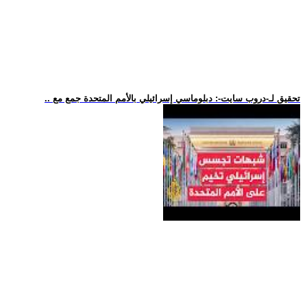
.. تحقيق لـ-دروب سايت-: دبلوماسي إسرائيلي بالأمم المتحدة جمع مع