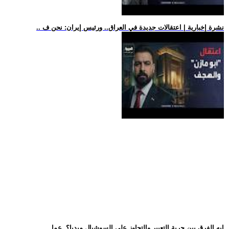
.. نشرة إخبارية | اعتقالات جديدة في العراق.. ورئيس إيران: نحن ف
.. إيه الفرق بين حرية التعبير والتجاوز على السوشيال ميديا؟. عما