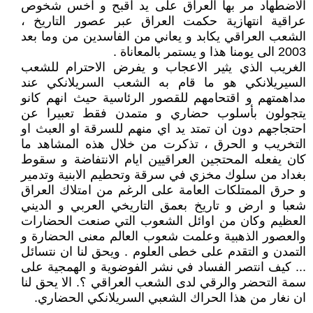
الاضطهاد مر بها العراق على يد اقبح و اخس شخوص
عراقية انتهازية حكمت العراق عبر عصور التاريخ ،
الشعب العراقي يكابد و يعاني من الفاسدين من وما بعد
2003 الى يومنا هذا و يستمر بالمعاناة .
الغريب الذي يثير الاعجاب و يفرض الاحترام للشعب
السيريلانكي هو ما قام به الشعب السريلانكي عند
مداهمتهم و اقتحامهم للقصور الرئاسية حيث انهم كانو
يتجولون بأسلوب حضاري و متمدن فقط تعبيرا عن
احتجاجهم دون ان تمتد يد اي منهم للسرقة او العبث او
التخريب و الحرق ، تذكرت من خلال هذه المشاهد ما
كان يفعله المحتجين العراقيين ايام الانتفاضة و سقوط
بغداد من سلوك مخزي في سرقة وتحطيم الابنية وتدمير
و حرق الممتلكات العامة على الرغم من امتلاك العراق
شعبا و ارض و تاريخ بعمق التاريخي العربي و الديني
العظيم وكان من اوائل الشعوب التي صنعت الحضارات
والعصور الذهبية وعلمت شعوب العالم معنى الحضارة و
التمدن و التقدم على خطى العلوم . ويحق لنا ان نتسائل
... كيف انتصر الفساد في نشر الفوضوية و الهمجية على
سمة التحضر والرقي لدى الشعب العراقي ؟. الا يحق لنا
ان نغار من هذا الحراك الشعبي السريلانكي الحضاري.