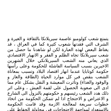
يتمتع شعب كولومبو عاصمة سيريلانكا بالثقافة و الغيرة و
الشرف التي فقدتها شعوب كثيرة كما في العراق ، قد
يغتاظ البعض لهذه العبارة لكن لو شاهدنا ما حصل من
شعب سيريلانكا تجاه الظلم و الفقر و الانهيار الاقتصادي
الذي يعاني منه الشعب السيريلانكي خلال الشهرين
الاخيرين بسبب السياسة الفاشلة للحكومة وعلى رأسها
حكومة كوتابايا عندما انهار اقتصاد البلاد وتسبب بمعاناة
الشعب بنقص في كل موارد الحياة (الطاقة والغاز و
والوقود والغذاء) وتأثرت المعيشة و النقل بشكل عام مما
ادى الى صعوبة الحصول على لقمة العيش ، وعلى اثر
ذلك هدد الشعب رئيسهم و حكومتهم بالنزول الى الشارع
و الاعتراض و الاحتجاج اذا لم تتمكن الحكومة من اتخاذ
خطوات سريعة لمعالجة الازمة وقد قامت الحكومة
بالاستعداد لمواجهة الاحتجاجات في محاولة الحفاظ على