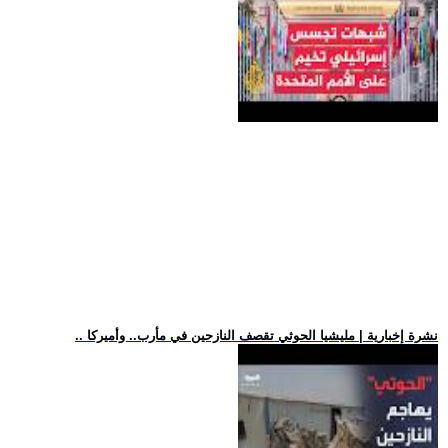
.. نشرة إخبارية | مليشيا الحوثي تقصف النازحين في مأرب.. وأميركا