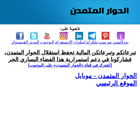
تابعونا على:
بودكاست
بنترست
تيلكرام
لينكدإن
الانستغرام
اليوتيوب
التويتر
الفيسبوك
تبرعاتكم وتبرعاتكن المالية تحفظ استقلال الحوار المتمدن،
فشاركونا في دعم استمرارية هذا الفضاء اليساري الحر
[اشترك في قناة ‫«الحوار المتمدن» على اليوتيوب]
الحوار المتمدن - موبايل
الموقع الرئيسي