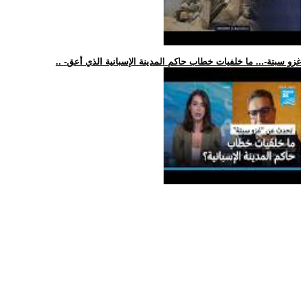
.. -غزو سبتة-... ما خلفيات خطاب حاكم المدينة الإسبانية الذي أعق