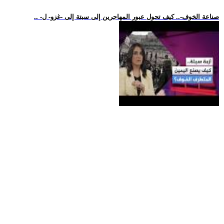
.. -صناعة الخوف-.. كيف تحول عبور المهاجرين إلى سبتة إلى -غزو- ل