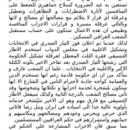
تستعين به عند الضرورة كسلاح جماهيري للضغط على
المنافسين لأثارة الاضطرابات و التظاهرات وتعطيل
وعرقلة اي قرار لا يتلائم مع مصالحها او مصالح و لاتها
وبالتالي عرقلة مسيرة و قرارات الاحزاب المنافسة
وطبيعي ان هذه الاعمال ستكون على حساب مستقبل
الشعب العراقي المسكين .
لذلك عندما تم اعلان فوز التيار الصدري في الانتخابات
وتشكيل الاغلبية في مجلس الدواب استخدم الاطار
التنسيقي فقرة الثلث المعطل لعرقلة تشكيل الحكومة
التي رشحها التيار الصدري بعد تفاخر الاخير بكونه الكتلة
الاكبر والاغلبية في الانتخابات . علما ان الشعب عارف و
متأكد من ان اي حكومة قادمة رغم انها تستخدم الدين
والعمامة كواجه جاذبة لأحترام الناس في الشارع الا انها
ستكون مُسَخرة لخدمة احزابها و تكتلاتها وشخوصها وقد
تأتي مصالح الشعب بالدرجة الثانية وكذلك سيفعل الاطار
التنسيقي مع فارق مهم وهو ان الاخير سَيُسَخر خدماته
بأولوية عالية جدا الى اسياده في ايران ونيل رضا قائاني
الذي حرص ويحرس وجودهم ومصالحهم ومكاسبهم و
حمايتهم واستمرارهم في حكم العراقيين المستسلمين.
مما سبق فأن الاحزاب المتصارعة على الحكم في