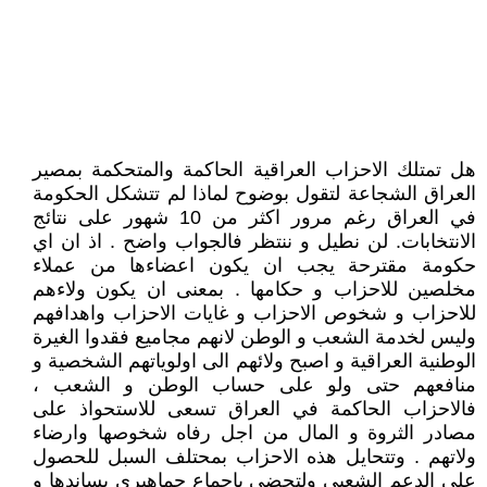
هل تمتلك الاحزاب العراقية الحاكمة والمتحكمة بمصير
العراق الشجاعة لتقول بوضوح لماذا لم تتشكل الحكومة
في العراق رغم مرور اكثر من 10 شهور على نتائج
الانتخابات. لن نطيل و ننتظر فالجواب واضح . اذ ان اي
حكومة مقترحة يجب ان يكون اعضاءها من عملاء
مخلصين للاحزاب و حكامها . بمعنى ان يكون ولاءهم
للاحزاب و شخوص الاحزاب و غايات الاحزاب واهدافهم
وليس لخدمة الشعب و الوطن لانهم مجاميع فقدوا الغيرة
الوطنية العراقية و اصبح ولائهم الى اولوياتهم الشخصية و
منافعهم حتى ولو على حساب الوطن و الشعب ،
فالاحزاب الحاكمة في العراق تسعى للاستحواذ على
مصادر الثروة و المال من اجل رفاه شخوصها وارضاء
ولاتهم . وتتحايل هذه الاحزاب بمحتلف السبل للحصول
على الدعم الشعبي ولتحضى باجماع جماهيري يساندها و