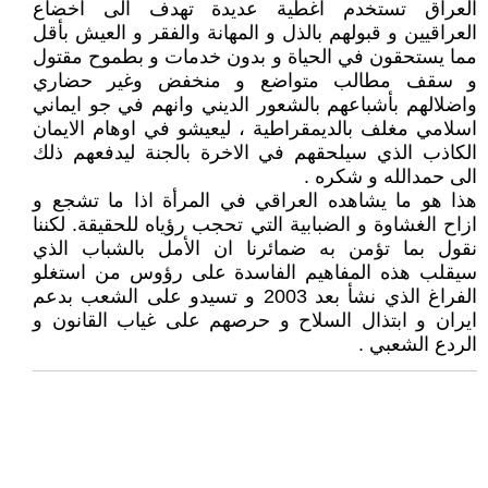
العراق تستخدم اغطية عديدة تهدف الى اخضاع
العراقيين و قبولهم بالذل و المهانة والفقر و العيش بأقل
مما يستحقون في الحياة و بدون خدمات و بطموح مقتول
و سقف مطالب متواضع و منخفض وغير حضاري
واضلالهم بأشباعهم بالشعور الديني وانهم في جو ايماني
اسلامي مغلف بالديمقراطية ، ليعيشو في اوهام الايمان
الكاذب الذي سيلحقهم في الاخرة بالجنة ليدفعهم ذلك
الى حمدالله و شكره .
هذا هو ما يشاهده العراقي في المرأة اذا ما تشجع و
ازاح الغشاوة و الضبابية التي تحجب رؤياه للحقيقة. لكننا
نقول بما تؤمن به ضمائرنا ان الأمل بالشباب الذي
سيقلب هذه المفاهيم الفاسدة على رؤوس من استغلو
الفراغ الذي نشأ بعد 2003 و تسيدو على الشعب بدعم
ايران و ابتذال السلاح و حرصهم على غياب القانون و
الردع الشعبي .