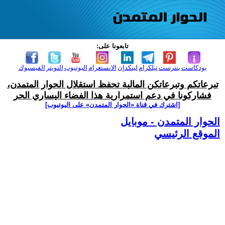
تابعونا على:
بودكاست
بنترست
تيلكرام
لينكدإن
الانستغرام
اليوتيوب
التويتر
الفيسبوك
تبرعاتكم وتبرعاتكن المالية تحفظ استقلال الحوار المتمدن،
فشاركونا في دعم استمرارية هذا الفضاء اليساري الحر
[اشترك في قناة ‫«الحوار المتمدن» على اليوتيوب]
الحوار المتمدن - موبايل
الموقع الرئيسي