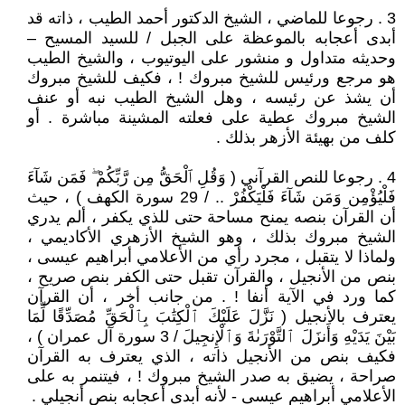
3 . رجوعا للماضي ، الشيخ الدكتور أحمد الطيب ، ذاته قد
أبدى أعجابه بالموعظة على الجبل / للسيد المسيح –
وحديثه متداول و منشور على اليوتيوب ، والشيخ الطيب
هو مرجع ورئيس للشيخ مبروك ! ، فكيف للشيخ مبروك
أن يشذ عن رئيسه ، وهل الشيخ الطيب نبه أو عنف
الشيخ مبروك عطية على فعلته المشينة مباشرة . أو
كلف من بهيئة الأزهر بذلك .
4 . رجوعا للنص القرآني ( وَقُلِ ٱلْحَقُّ مِن رَّبِّكُمْ ۖ فَمَن شَآءَ
فَلْيُؤْمِن وَمَن شَآءَ فَلْيَكْفُرْ .. / 29 سورة الكهف ) ، حيث
أن القرآن بنصه يمنح مساحة حتى للذي يكفر ، ألم يدري
الشيخ مبروك بذلك ، وهو الشيخ الأزهري الأكاديمي ،
ولماذا لا يتقبل ، مجرد رأي من الأعلامي أبراهيم عيسى ،
بنص من الأنجيل ، والقرآن تقبل حتى الكفر بنص صريح ،
كما ورد في الآية أنفا ! . من جانب أخر ، أن القرآن
يعترف بالأنجيل ( نَزَّلَ عَلَيْكَ ٱلْكِتَٰبَ بِٱلْحَقِّ مُصَدِّقًا لِّمَا
بَيْنَ يَدَيْهِ وَأَنزَلَ ٱلتَّوْرَىٰةَ وَٱلْإِنجِيلَ / 3 سورة آل عمران ) ،
فكيف بنص من الأنجيل ذاته ، الذي يعترف به القرآن
صراحة ، يضيق به صدر الشيخ مبروك ! ، فيتنمر به على
الأعلامي أبراهيم عيسى - لأنه أبدى أعجابه بنص أنجيلي .