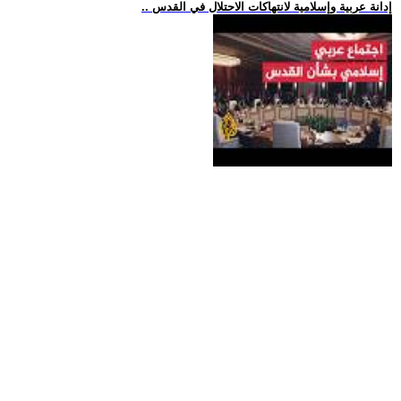
.. إدانة عربية وإسلامية لانتهاكات الاحتلال في القدس