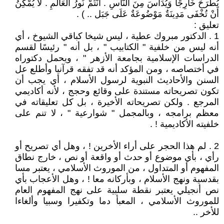
يُطْرَحَ خَارِجًا وَيُدَاسَ مِنَ النَّاسِ . أَنْتُمْ نُورُ الْعَالَمِ . لاَ يُمْكِنُ
أَنْ تُخْفَى مَدِينَةٌ مَوْضُوعَةٌ عَلَى جَبَل .. ) .
تعليق :
1 . الدكتور مبروك عطية ، ليس شيخا كباقي الشيوخ ، أي
أنه ليس من خلفية " الكتابيب " ، بل أنه " رئيسًا لقسم
الدراسات الإسلامية بجامعة الأزهر " ، ويحمل دكتوراه
في أختصاصه ، ومن المؤكد أنه قد تفقه قرآنيا وأطلع عل
السنن والأحاديث النبوية لرسول الأسلام ، أي يجب أن
تكون تصريحاته مستندة على وقائع وحجج ، لأنه أكاديمي
المرجع . ولكن تصريحاته الأخيرة ، بل كل تعليقاته في
معظم برامجه ، وبالمجمل " شوارعية " ، لا تنم على
خلفيته الأكاديمية ! .
2 . لم هذا الحجر على أراء الأخرين ! ، وهل أي تصريح أو
رأي ، بأي موضوع أو حدث أو واقعة أو نص ، خارج نطاق
المفهوم أو المتداول ، من الموروث الأسلامي ، يعتبر مسا
بقدسية ونهج الأسلام ، وبأركانه معا ! ، وهل الأعجاب بأي
نص أنجيلي يعتبر نقطة سلبية على نهج المفهوم العام
للموروث الأسلامي ، المعبأ دما وتكفيرا وسبيا وألغاءا
للأخر ..