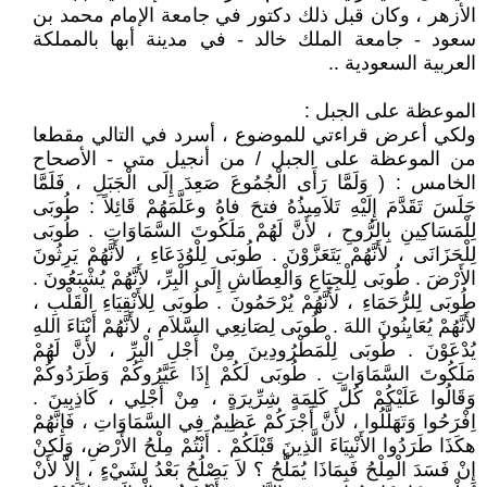
الأزهر ، وكان قبل ذلك دكتور في جامعة الإمام محمد بن
سعود - جامعة الملك خالد - في مدينة أبها بالمملكة
العربية السعودية ..
الموعظة على الجبل :
ولكي أعرض قراءتي للموضوع ، أسرد في التالي مقطعا
من الموعظة على الجبل / من أنجيل متى - الأصحاح
الخامس : ( وَلَمَّا رَأَى الْجُمُوعَ صَعِدَ إِلَى الْجَبَلِ ، فَلَمَّا
جَلَسَ تَقَدَّمَ إِلَيْهِ تَلاَمِيذُهُ فتحَ فاهُ وعَلَّمَهُمْ قَائِلاً : طُوبَى
لِلْمَسَاكِينِ بِالرُّوحِ ، لأَنَّ لَهُمْ مَلَكُوتَ السَّمَاوَاتِ . طُوبَى
لِلْحَزَانَى ، لأَنَّهُمْ يَتَعَزَّوْنَ . طُوبَى لِلْوُدَعَاءِ ، لأَنَّهُمْ يَرِثُونَ
الأَرْضَ . طُوبَى لِلْجِيَاعِ وَالْعِطَاشِ إِلَى الْبِرِّ، لأَنَّهُمْ يُشْبَعُونَ .
طُوبَى لِلرُّحَمَاءِ ، لأَنَّهُمْ يُرْحَمُونَ . طُوبَى لِلأَنْقِيَاءِ الْقَلْبِ ،
لأَنَّهُمْ يُعَايِنُونَ اللهَ . طُوبَى لِصَانِعِي السَّلاَمِ ، لأَنَّهُمْ أَبْنَاءَ اللهِ
يُدْعَوْنَ . طُوبَى لِلْمَطْرُودِينَ مِنْ أَجْلِ الْبِرِّ ، لأَنَّ لَهُمْ
مَلَكُوتَ السَّمَاوَاتِ . طُوبَى لَكُمْ إِذَا عَيَّرُوكُمْ وَطَرَدُوكُمْ
وَقَالُوا عَلَيْكُمْ كُلَّ كَلِمَةٍ شِرِّيرَةٍ ، مِنْ أَجْلِي ، كَاذِبِينَ .
اِفْرَحُوا وَتَهَلَّلُوا ، لأَنَّ أَجْرَكُمْ عَظِيمٌ فِي السَّمَاوَاتِ ، فَإِنَّهُمْ
هكَذَا طَرَدُوا الأَنْبِيَاءَ الَّذِينَ قَبْلَكُمْ . أَنْتُمْ مِلْحُ الأَرْضِ، وَلكِنْ
إِنْ فَسَدَ الْمِلْحُ فَبِمَاذَا يُمَلَّحُ ؟ لاَ يَصْلُحُ بَعْدُ لِشَيْءٍ ، إِلاَّ لأَنْ