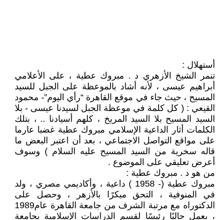
أستهلال :
تنمر الشيخ الأزهري د . مبروك عطية ، على الأعلامي
أبراهيم عيسى ، لأنه أشاد بالموعظة على الجبل للسيد
المسيح ، حيث جاء في موقع القاهرة “رأي اليوم”- محمود
القيعي : ( كل كلمة في موعظة الجبل لسيدنا عيسى - بلا
السيد المسيح بلا السيد المريخ ، كلهم أسيادنا .. ، بتلك
الكلمات أثار الداعية الإسلامي مبروك عطية غضبا عارما
على مواقع التواصل الاجتماعي ، بعد أن اعتبر البعض ما
قاله سخرية من السيد المسيح عليه السلام ) وسوف
أعرض تعليقي على الموضوع .
من هو د . مبروك عطية :
مبروك عطية (- 1958 ) داعية ، وأكاديمي مصري ، ولد
في المنوفية ، التحق مبكرًا بالأزهر ، وحصل على
الدكتوراه مع مرتبة الشرف من جامعة القاهرة عام1989
، يعمل حاليًا رئيسًا لقسم الدراسات الإسلامية بجامعة