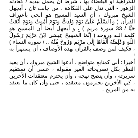
للكراهية أو البغضاء بها ، شرط أن يحمل بيديه / كعادته
الزهور - التي تدل على الفكاهة . من جانب ثان ، أيجهل
الشيخ مبروك ، أن السيد المسيح هو الحي بأعتراف
القرآن ( وَٱلسَّلَٰمُ عَلَىَّ يَوْمَ وُلِدتُّ وَيَوْمَ أَمُوتُ وَيَوْمَ أُبْعَثُ
حَيًّا / 33 سورة مريم ) ، و أيجهل أيضا أن المسيح هو
كلمة الله وروحه ( إِنَّمَا الْمَسِيحُ عِيسَى ابْنُ مَرْيَمَ رَسُولُ
اللّهِ وَكَلِمَتُهُ أَلْقَاهَا إِلَى مَرْيَمَ وَرُوحٌ مِّنْهُ .. / سورة النساء )
، فكيف لمن وصف بالقرآن بهذه الأوصاف ، أن يستهزأ به
! .
أخيرا : أني كمتابع متواضع ، أدعوا الشيخ مبروك ، أن يعيد
النظر بكل تصريحاته الغير مقبولة ، عسى أن تستقيم
سريرته ، وأن ينضج نهجه ، وأن يحترم معتقدات الأخرين
، كي الأخرين يحترمون معتقده ، حتى وأن كان ما يعتقد
به من المريخ .