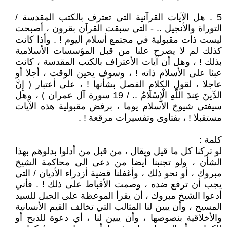
5 . هل الآيات القرآنية التي تعترف بالكتب المقدسة /
التوراة والأنجيل .. - التي سبقت القرآن بقرون ، أصبحت
ليست ذات مقبولية في مجتمع أسلام اليوم ! . وأذا كانت
كذلك لم لا يصرح علنا من قبل المؤسسات الأسلامية
بذلك ! ، وهل أن آيات الأعتراف بالكتب المقدسة ، كانت
عبئا على الأسلام ذاته ! ، وسوف يحين الوقت ، أجلا أو
عاجلا ، لقول الكلام الفصل بشأنها ! ، على أعتبار ( إِنَّ
الدِّينَ عِندَ اللَّهِ الْإِسْلَامُ .. / 19 سورة آل عمران ) ، وهل
سيفتي شيوخ الأسلام يوما ، برفض مقبولية هذه الآيات
مستقبلا ! ، بفتاوى وتفسيرات مرقعة ! .
كلمة :
لو تركنا كل ما قيل ويقال ، من قبل من أدلوا بدلوهم بهذا
الشأن ، ولو تجنبنا أيضا من دعى الى محاكمة الشيخ
مبروك ، أو نحو ذلك ، وأغفلنا قضية أزدراء الأديان / التي
يجب أن ترفع ضده ، وصمت الأقباط على ذلك ! . فأني
أدعوا الشيخ مبروك ، أن يقرأ الموعظة على الجبل للسيد
المسيح ، وأن يبين لنا المثالب التي تخالف القيم الأنسانية
والأخلاقية بنصوصها ، وأن يبين لنا ، أي دعوة للذبح أو