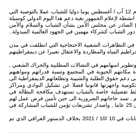
سبق وان أقرت الجمعية العامة للأمم المتحدة بموجب قرارها المرقم ( 54 / 120 ) في 17 كانون الأول / ديسمبر 1999 , يوم 12 آب / أغسطس يوما دوليا للشباب عملا بالتوصية التي
ت الجمعية العامة للأمم المتحدة بتنظيم انشطة لإعلام الجمهور بغية دعم هذا اليوم الدولي كوسيلة
اء الوعي ببرنامج العمل العالمي للشباب الذي اعتمدته الجمعية العامة في عام 1996 . ويقدم القرار المرقم ( 2250 ) الصادر عن مجلس الأمن بشأن الشباب والسلام والأمن
ور الشباب كشركاء مهمين في الجهود العالمية المبذولة .
 في التظاهرات الشعبية الاحتجاجية التي انطلقت في مدن
الحكومات العراقية المتعاقبة منذ 2003 واجهتهم بالرصاص الحي وخراطيم المياه والمطاردة والاعتقال تعبيرا عن ديمقراطيتهم
 وتطوير اسهامهم في النضالات المطلبية والحراك الشعبي ,
مكانتهم الحيوية في المجتمع وتنمية قدراتهم ومواهبهم
ى دعم حقوق الطلبة والشبيبة وتطلعاتهم الديمقراطية الى
كومية واجهزتها قانونيا فضلا عن تشكيل النوادي ومراكز
خطط تفصيلية خاصة بالشباب تستهدف مكافحة البطالة في
هم , تسد حاجاتهم الضرورية الى حين تأمين فرص عمل لهم
. مؤكدا على تشجيع الشباب على المشاركة في الحياة السياسية وخفض سن الترشيح في الانتخابات التشريعية والمحلية الى 25 عاما , واصدار تشريعات تؤمن للشباب المشاركة في
فلنوفر فرص العمل لشبابنا بمناسبة اليوم الدولي للشباب , ولكن من سيفعل ذلك والحكومة غير مشكلة لحد الان بعد الانتخابات في 10 /10 / 2021 بخلاف الدستور العراقي الذي تم