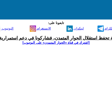
تابعونا على:
لكرام
لينكدإن
الانستغرام
اليوتيوب
ية تحفظ استقلال الحوار المتمدن، فشاركونا في دعم استمرارية 
[اشترك في قناة ‫«الحوار المتمدن» على اليوتيوب]