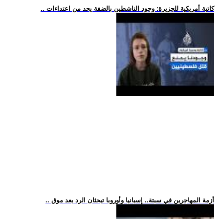
.. كاتبة أمريكية للجزيرة: وجود الناشطين بالضفة يحد من اعتداءات
.. أزمة المهاجرين في سبتة.. إسبانيا وأوروبا تبحثان الرد بعد موق