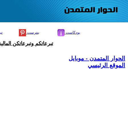
بودكاست
بنترست
تي
تبرعاتكم وتبرعاتكن المال
الحوار المتمدن - موبايل
الموقع الرئيسي