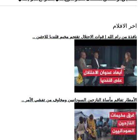
اخر الافلام
.. نافذة من رام الله | قوات الاحتلال تقتحم مخيم قلنديا للاجئين
.. الأمطار تفاقم مأساة النازحين السودانيين ومخاوف من تفشي الأمر