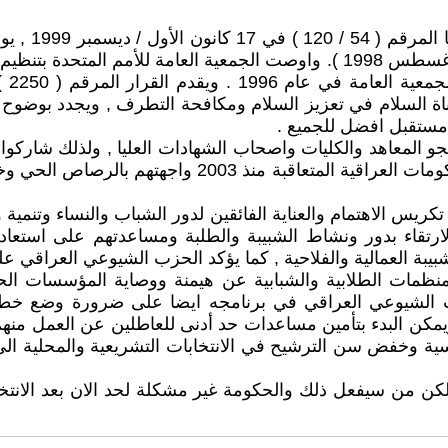
قدمها المؤتمر العالمي لوزراء الشباب ( لشبونة 8 – 12 آب / اغسطس 1998 ). واوص
لإذك
اة السلام في تعزيز السلام ومكافحة التطرف , ويجدد بوضوح د
مستقبل افضل للجميع .
 المعاهد والكليات واصحاب الشهادات العليا , ولذلك شاركوا
العراق المختلفة مطالبين بتوفير فرص العمل لهم , الا ان 
ريس الاهتمام والعناية الفائقين لدور الشباب والنساء وتنمية
تقاء بدور ونشاط الشبيبة والطلبة ومساعدتهم على استعادة 
بة العمالية والفلاحية , كما يؤكد الحزب الشيوعي العراقي عل
لمنظمات الطلابية والشبابية عن هيمنة ووصاية المؤسسات الح
الحزب الشيوعي العراقي في برنامجه ايضا على ضرورة وضع 
ويمكن البدء بتأمين مساعدات حد أدنى للعاطلين عن العمل من