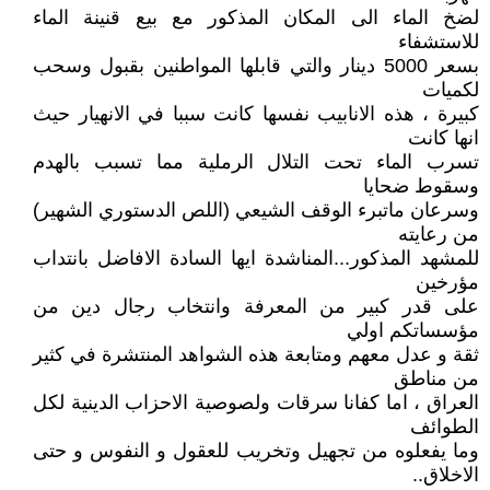
لضخ الماء الى المكان المذكور مع بيع قنينة الماء
للاستشفاء
بسعر 5000 دينار والتي قابلها المواطنين بقبول وسحب
لكميات
كبيرة ، هذه الانابيب نفسها كانت سببا في الانهيار حيث
انها كانت
تسرب الماء تحت التلال الرملية مما تسبب بالهدم
وسقوط ضحايا
وسرعان ماتبرء الوقف الشيعي (اللص الدستوري الشهير)
من رعايته
للمشهد المذكور...المناشدة ايها السادة الافاضل بانتداب
مؤرخين
على قدر كبير من المعرفة وانتخاب رجال دين من
مؤسساتكم اولي
ثقة و عدل معهم ومتابعة هذه الشواهد المنتشرة في كثير
من مناطق
العراق ، اما كفانا سرقات ولصوصية الاحزاب الدينية لكل
الطوائف
وما يفعلوه من تجهيل وتخريب للعقول و النفوس و حتى
الاخلاق..