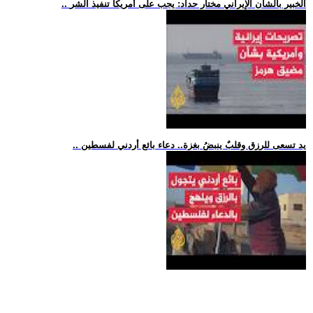
.. الخبير بالشأن الإيراني مختار حداد: يجب على أمريكا تنفيذ الشر
.. يد تسعى للرزق وقلبٌ ينبضُ بغزة.. دعاء بائع أردني لفسطين