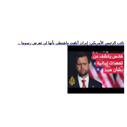
.. نائب الرئيس الأمريكي: إيران أبلغت واشنطن بأنها لن تفرض رسوما