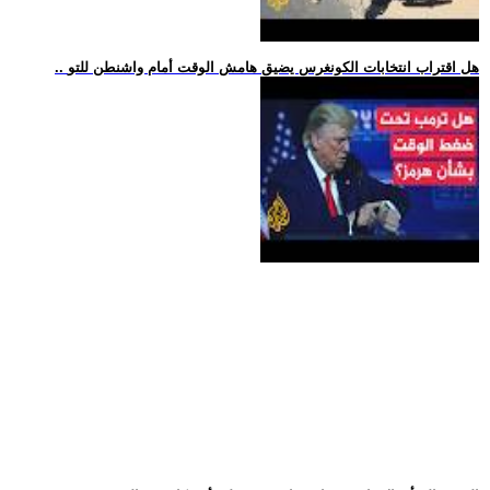
.. هل اقتراب انتخابات الكونغرس يضيق هامش الوقت أمام واشنطن للتو