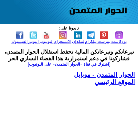
تابعونا على:
بودكاست
بنترست
تيلكرام
لينكدإن
الانستغرام
اليوتيوب
التويتر
الفيسبوك
تبرعاتكم وتبرعاتكن المالية تحفظ استقلال الحوار المتمدن،
فشاركونا في دعم استمرارية هذا الفضاء اليساري الحر
[اشترك في قناة ‫«الحوار المتمدن» على اليوتيوب]
الحوار المتمدن - موبايل
الموقع الرئيسي