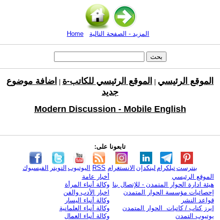
المزيد - الصفحة التالية
Home
الموقع الرئيسي
الموقع الرئيسي للكاتب-ة
اضافة موضوع
|
|
جديد
Modern Discussion - Mobile English
تابعونا على:
بنترست
تيلكرام
لينكدإن
الانستغرام
RSS
اليوتيوب
التويتر
الفيسبوك
الموقع الرئيسي
أخبار عامة
هيئة ادارة الحوار المتمدن - للإتصال بنا
وكالة أنباء المرأة
إحصائيات مؤسسة الحوار المتمدن
اخبار الأدب والفن
قواعد النشر
وكالة أنباء اليسار
ابرز كتاب / كاتبات الحوار المتمدن
وكالة أنباء العلمانية
يوتيوب التمدن
وكالة أنباء العمال