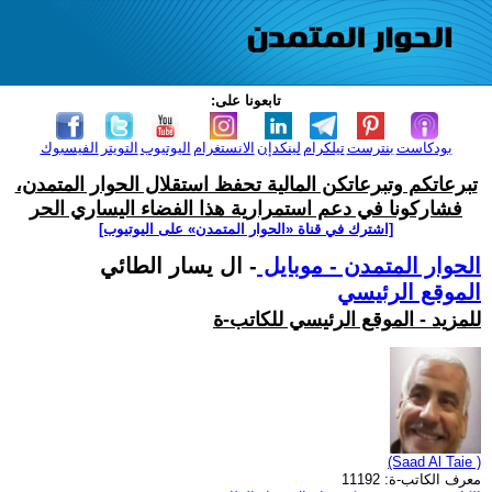
تابعونا على:
بودكاست
بنترست
تيلكرام
لينكدإن
الانستغرام
اليوتيوب
التويتر
الفيسبوك
تبرعاتكم وتبرعاتكن المالية تحفظ استقلال الحوار المتمدن،
فشاركونا في دعم استمرارية هذا الفضاء اليساري الحر
[اشترك في قناة ‫«الحوار المتمدن» على اليوتيوب]
الحوار المتمدن - موبايل
- ال يسار الطائي
الموقع الرئيسي
للمزيد - الموقع الرئيسي للكاتب-ة
(Saad Al Taie )
معرف الكاتب-ة: 11192