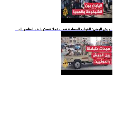
.. الجيش اليمني: القوات المسلحة نفذت عملا عسكريا ضد العناصر الح