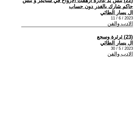
(22) بئس يد غادرة ازهقت الارواح في سبايكر و بئس
حاكم شارك بالغدر دون حساب
ال يسار الطائي
2023 / 6 / 11
الادب والفن
(23) ثرثرة وسجع
ال يسار الطائي
2023 / 5 / 30
الادب والفن