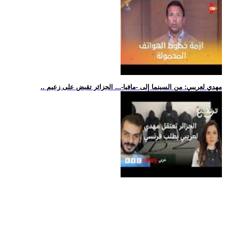
.. مهدي لعريبي: من السينما إلى -مافيا-... الجزائر تقبض على زعيم