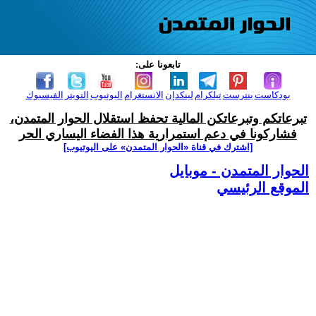
تابعونا على:
بودكاست
بنترست
تيلكرام
لينكدإن
الانستغرام
اليوتيوب
التويتر
الفيسبوك
تبرعاتكم وتبرعاتكن المالية تحفظ استقلال الحوار المتمدن،
فشاركونا في دعم استمرارية هذا الفضاء اليساري الحر
[اشترك في قناة ‫«الحوار المتمدن» على اليوتيوب]
الحوار المتمدن - موبايل
الموقع الرئيسي