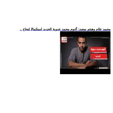
.. محمد علام وهيثم سعيد: ألبوم محمد عدوية الجديد استكمالا لنجاح