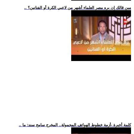
.. مين قالك إن بره مصر العلماء أشهر من لاعبي الكرة أو الفنانين؟
.. كلمة أخيرة -أزمة خطوط الهواتف المحمولة.. المخرج سامح سند: ما