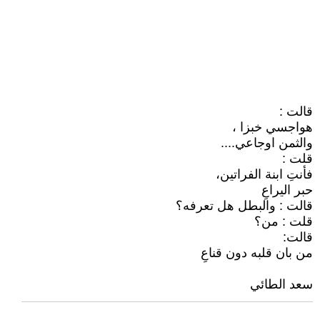
قالت :
هواجسي خبزا ،
والثمن اوجاعي....
قلت :
فأنتِ ابنة الفراتين،
حبر اليراعِ
قالت : والبطل هل تعرفه؟
قلت : من؟
قالت:
من بان قلبه دون قناعِ
سعد الطائي