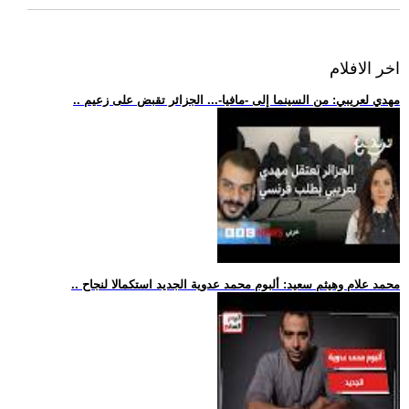
اخر الافلام
.. مهدي لعريبي: من السينما إلى -مافيا-... الجزائر تقبض على زعيم
.. محمد علام وهيثم سعيد: ألبوم محمد عدوية الجديد استكمالا لنجاح