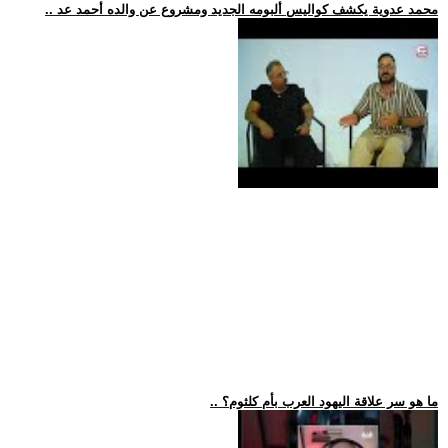
.. محمد عدوية يكشف كواليس ألبومه الجديد ومشروع عن والده أحمد عد
.. ما هو سر علاقة اليهود العرب بأم كلثوم؟