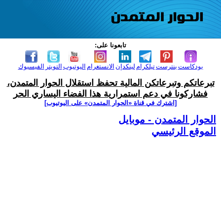
تابعونا على:
بودكاست
بنترست
تيلكرام
لينكدإن
الانستغرام
اليوتيوب
التويتر
الفيسبوك
تبرعاتكم وتبرعاتكن المالية تحفظ استقلال الحوار المتمدن،
فشاركونا في دعم استمرارية هذا الفضاء اليساري الحر
[اشترك في قناة ‫«الحوار المتمدن» على اليوتيوب]
الحوار المتمدن - موبايل
الموقع الرئيسي