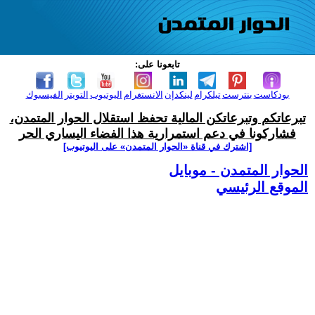
تابعونا على:
بودكاست
بنترست
تيلكرام
لينكدإن
الانستغرام
اليوتيوب
التويتر
الفيسبوك
تبرعاتكم وتبرعاتكن المالية تحفظ استقلال الحوار المتمدن،
فشاركونا في دعم استمرارية هذا الفضاء اليساري الحر
[اشترك في قناة ‫«الحوار المتمدن» على اليوتيوب]
الحوار المتمدن - موبايل
الموقع الرئيسي