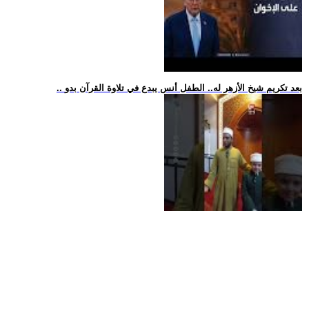
.. بعد تكريم شيخ الأزهر له.. الطفل أنس يبدع في تلاوة القرآن بدو