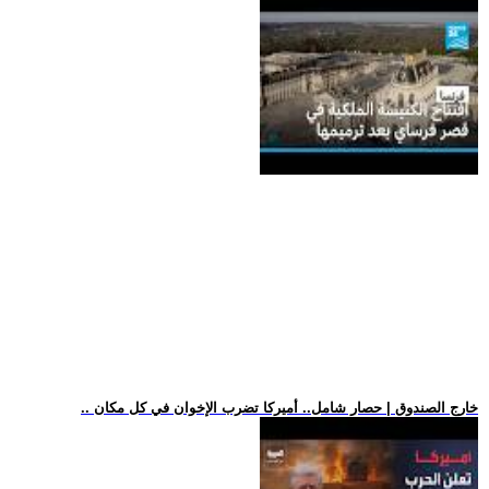
.. خارج الصندوق | حصار شامل.. أميركا تضرب الإخوان في كل مكان