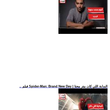
.. فيلم Spider-Man: Brand New Day | البداية اللي كان بيتر محتا