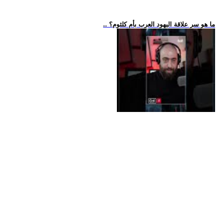
.. ما هو سر علاقة اليهود العرب بأم كلثوم؟