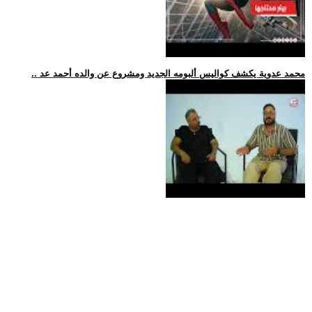
.. محمد عدوية يكشف كواليس ألبومه الجديد ومشروع عن والده أحمد عد