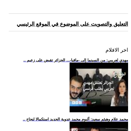
التعليق والتصويت على الموضوع في الموقع الرئيسي
اخر الافلام
.. مهدي لعريبي: من السينما إلى -مافيا-... الجزائر تقبض على زعيم
.. محمد علام وهيثم سعيد: ألبوم محمد عدوية الجديد استكمالا لنجاح