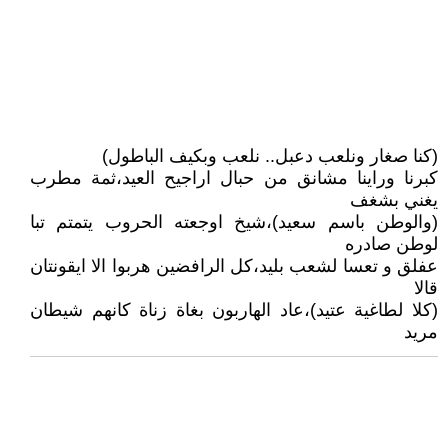
(كنا صغار ونلعب دعبل.. نلعب وبكيف الباطول)
كبرنا وراينا مشانق من حبال اراجيح العيد،ثمة مطرب
يغني بشغف
(والوطن باسم سعيد)،شيخ اوجعته الحروب يتمتم تبا
لوطن صادره
عفلق و تعسا لشعب بليد،كل الرافضين هربوا الا ايقونتان
قالا
(كلا لطاغية عتيد)،عاد الهاربون بغاة زناة كانهم شيطان
مريد