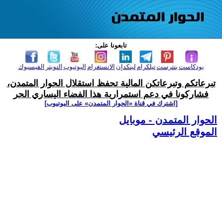
تابعونا على:
بودكاست
بنترست
تيلكرام
لينكدإن
الانستغرام
اليوتيوب
التويتر
الفيسبوك
تبرعاتكم وتبرعاتكن المالية تحفظ استقلال الحوار المتمدن،
فشاركونا في دعم استمرارية هذا الفضاء اليساري الحر
[اشترك في قناة ‫«الحوار المتمدن» على اليوتيوب]
الحوار المتمدن - موبايل
الموقع الرئيسي