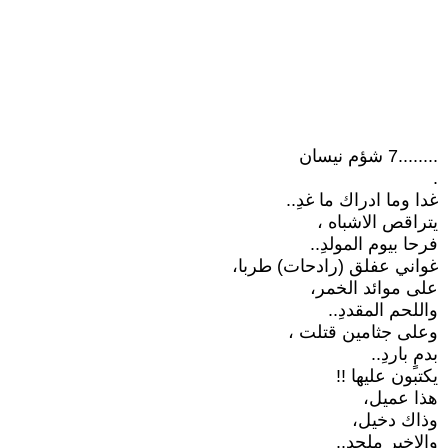
........7 شؤم نيسان
.
غدا وما ادراك ما غدِ..
يتراقص الاشباه ،
فرحا بيوم المولدِ..
غواني عفلق (رادحات) طربا،
على موائد الخمر،
واللحم المقددِ..
وعلى جثامين قتلت ،
بدمٍ باردِ..
يكتبون عليها !!
هذا عميل،
وذاك دخيل،
والاخير ملحدِ..