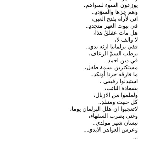
يوزعون السوء لسواهم،
وهم عِزها والسؤددِ..
اني لأراه بفتح العين،
في بيوت العهر متجددِ..
هل مات عفلقٌ هذا،
لا والف لا،
ففي برلماننا ارثه ندي..
يرطب السمَّ الرعاف،
في دين احمدِ..
مستكثرين بسمة طفل،
ما فارقه حزنا أونكدِ..
استبدلوا رفيقي ،
بسعادة النائب،
ولملموا من الازبال،
كل خبيث ومتبلدِ..
لاتعجبوا ان هلل البرلمان يوما،
وغنى بطرب السفهاء،
نيسان شهر مولدي..
وعرس العواهر الابدي...
...