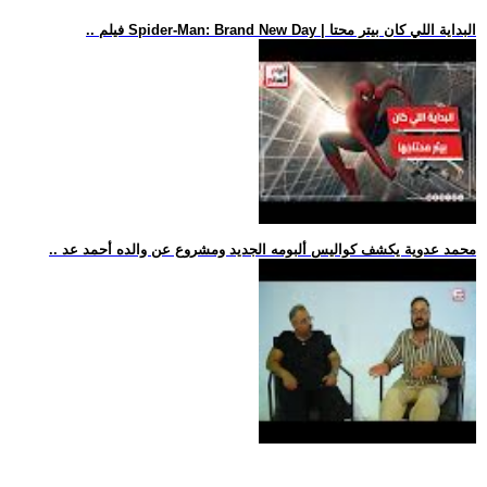
.. فيلم Spider-Man: Brand New Day | البداية اللي كان بيتر محتا
.. محمد عدوية يكشف كواليس ألبومه الجديد ومشروع عن والده أحمد عد