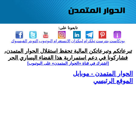
تابعونا على:
بودكاست
بنترست
تيلكرام
لينكدإن
الانستغرام
اليوتيوب
التويتر
الفيسبوك
تبرعاتكم وتبرعاتكن المالية تحفظ استقلال الحوار المتمدن،
فشاركونا في دعم استمرارية هذا الفضاء اليساري الحر
[اشترك في قناة ‫«الحوار المتمدن» على اليوتيوب]
الحوار المتمدن - موبايل
الموقع الرئيسي