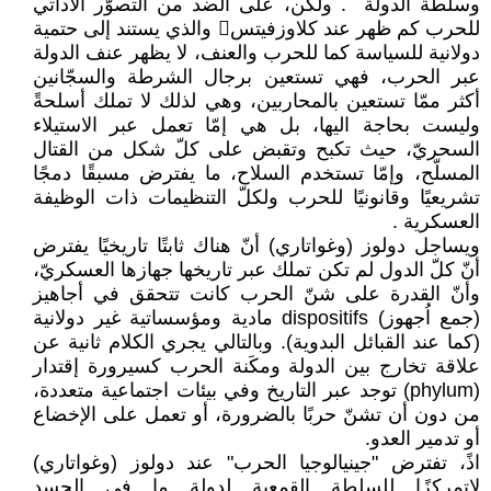
‏وسلطة الدولة ‏ ‏. ولكن، على الضد من التصوّر ‏الأداتي
للحرب كم ظهر عند كلاوزفيتس‏ والذي ‏يستند إلى حتمية
دولانية للسياسة كما للحرب ‏والعنف، لا يظهر عنف الدولة
عبر الحرب، فهي ‏تستعين برجال الشرطة والسجّانين
أكثر ممّا ‏تستعين بالمحاربين، وهي لذلك لا تملك أسلحةً
‏وليست بحاجة اليها، بل هي إمّا تعمل عبر ‏الاستيلاء
السحريّ، حيث تكبح وتقبض على كلّ ‏شكل من القتال
المسلّح، وإمّا تستخدم السلاح، ‏ما يفترض مسبقًا دمجًا
تشريعيًا وقانونيًا للحرب ‏ولكلّ التنظيمات ذات الوظيفة
العسكرية ‏.‏
ويساجل دولوز (وغواتاري) أنّ هناك ثابتًا تاريخيًا ‏يفترض
أنّ كلّ الدول لم تكن تملك عبر تاريخها ‏جهازها العسكريّ،
وأنّ القدرة على شنّ الحرب ‏كانت تتحقق في أجاهيز
(جمع اُجهوز) ‏dispositifs‏ مادية ومؤسساتية غير دولانية
(كما ‏عند القبائل البدوية). وبالتالي يجري الكلام ثانية ‏عن
علاقة تخارج بين الدولة ومكَنة الحرب كسيرورة ‏إقتدار
(‏phylum‏) توجد عبر التاريخ وفي بيئات ‏اجتماعية متعددة،
من دون أن تشنّ حربًا ‏بالضرورة، أو تعمل على الإخضاع
أو تدمير ‏العدو. ‏
اذً، تفترض "جينيالوجيا الحرب" عند دولوز ‏‏(وغواتاري)
لاتمركزًا للسلطة القمعية لدولةٍ ما في ‏الجسد