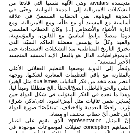
متجسدة ‏avatars، وهي الآلهة نفسها الّتي ‏قادتنا من
التشكيلات الامبريالية إلى المدينة ‏اليونانية. وحتّى في
المدينة اليونانية، بقي الخطاب ‏الفلسفيّ في علاقة
أساسية مع المستبد أو مع ظلّه، ‏ومع الامبريالية، ومع
إدارة الأشياء والأشخاص ‏‏[...] وكان الخطاب الفلسفي
دومًا متصلاً برابطٍ ‏أساسيّ مع القانون، والمؤسسة،
والعقِد وكلّ ما ‏يؤسس معضلة الحاكم السيّد، الّذي
يخترق التاريخ ‏المتباطىء منذ التشكيلات الاستبدادية حتى
‏الديموقراطيات. الدال هو بالفعل الإله المستبد ‏المتجسد
الأخير للمستبد"‏ ‏.‏
ويُنظَر إلى الدولةِ بوصفها التنظيم العقلاني الأعلى
‏بالمقارنة مع باقي التنظيمات المغايرة لشكلها. ‏ووجهة
النظر هذه تتخذ من فكر الثنائيات ‏dualismes‏ مثل الخير/
الشر، والحق/الباطل، ‏الصحّ/الخطأ ..الخ منطلقًا ومبدأً لها،
وهذا ما نجده ‏في الفكر المقوَلب في شكل-الدولةِ حين
يُسجَن ‏ضمن ثنائيات مثل أبيض/اسود، انثى/ذكر، ‏شرق/
غرب..رافضًا التعددية والاختلاف، ‏‏"متقمِّصًا" صورة الدولة
الّتي تلغي أيّ خطاب ‏مختلف او مضاد. ‏
إنّ التمثيل ‏représentation‏ الّذي يقوم على ‏اعتبار
المفاهيم ‏conception‏ تمثيلات ‏لموضوعات موجودة في