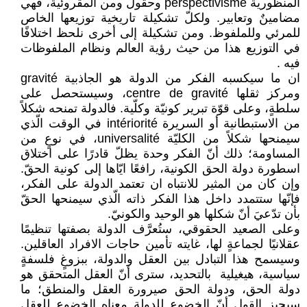
المنظورية ‏perspectivisme‏ وحقول ومن المقروئية، فهي
‏مضامينٌ وتعابير. ولكلّ تشكيلة تاريخية توزيعها ‏الخاص
للمرئي وللملفوظ. ومن تشكيلة إلى أخرى ‏نلحظ اختلافًا
في التوزيع هذا من حيث رؤية العالم ‏ونظام الملفوظات
فيه ‏. ‏
ومركز ثقلها ‏centre de gravité، ‏وسيستحصل على
سلطةٍ، وعلى قوّة تبرير كونيّة ‏وكلّية. فالدولة تمنحه شكلاً
من الاستبطانية أو ‏السريرة ‏intériorité‏ في الوقت الّذي
سيمنحها ‏شكلاً من الكليّة ‏universalité، في نوعٍ من
‏المساومة؛ ذلك أنّ الفكر وحدة يظلّ قادرًا على ‏اختلاق
اسطورة دولة الحق الكونية، رافعًا ايّاها إلى ‏كونية الحقّ.
وإن كان من المثير للانتباه ان تعتمد ‏الدولة على الفكر،
فإنّها ستتمدد داخل هذا الفكر ‏ذاته الّذي سيمنحها الحقّ
بأن تدّعيَ أنّ شكلها ‏هو الوحيد والكونيّ. ‏
وعلى الصعيد الحقوقي، ستُعرَّف الدولة بصفتها ‏تنظيمًا
عقلانيًا لجماعةٍ لها، غايته تأمين حاجات ‏الافراد العاقلين.
وسيسمح هذا التبادل بين العقل ‏والدولة، ببزوغٍ فلسفةٍ
سياسية، هيغيلية ‏ ‏بالتحديد، سترى أنّ العقل المتحقق هو
دولة الحق، ‏ودولة الحق صيرورة العقل والمنطق؛ ما
سيجيز القول ‏أنّ الخضوع للدولة معناه الخضوع للعقل