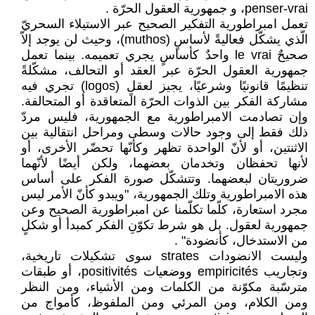
تعمل امبراطورية التفكير الصحيح عبر الاستيلاء ‏السحريّ
الّذي يشكّل فعاليةً لأساسٍ ‏‏(‏muthos‏)، وحيث لن يوجد إلاّ
صحيحٌ ‏‎ le ‎vraiواحدٌ كأساسٍ يجري تعميمه. بينما تعمل
‏جمهورية العقول الحرّة عبر العقد أو التحالف، ‏مشكّلةً
تنظيمًا قانونيًا وشرعيًا، يجيز لعقلٍ ‏‏(‏logos‏) تجري فيه
مشاركة الفكر بين الذوات ‏الحرّة المتعاقدة أو المتحالفة.
وإن تصادمت ‏الامبراطورية مع الجمهورية، فليس مردّ
ذلك فقط ‏إلى وجود حالات وسطى ومراحل انتقالية بين
‏الاثنتين، أو لأنّ الواحدة تظهر وكأنّها تحضّر ‏الأخرى، أو
لأنها تحفظان وتخدمان بعضهما، ‏ولكن أيضًا لأنّهما
ضروريتان لبعضهما. وتتشكّل ‏صورة الفكر على أساس
هذه الامبراطورية وتلك ‏الجمهورية، "ويبدو كأنّ الأمر ليس
مجرد استعارة، ‏كلّما تكلّمنا عن امبراطورية الصحيح وعن
جمهورية ‏لعقول. بل هو شرط تكوّنِ الفكر كمبدأ أو شكلٍ
‏من الاستدخال، كأنضودة"‏ ‏.‏
وليست الانضودات ‏strates‏ سوى تشكيلات ‏تاريخية،
وتجاريب ‏empiricités‏ ووضعيات ‏positivités، أو طبقات
مترسّبة مكوّنة من ‏الكلمات ومن الأشياء، ومن النظر
ومن الكلام، ‏ومن المرئي ومن الملفوظ، كأمواج من