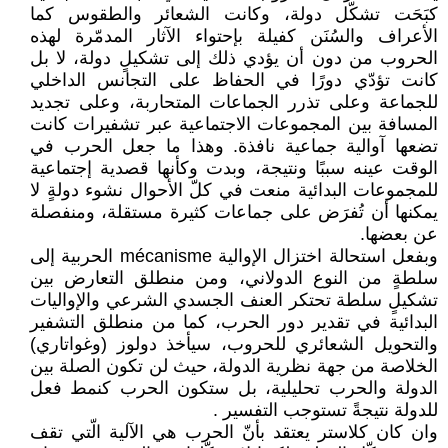
كبَحَت تشكّل دولة، وكانت الشعائر ‏والطقوس كما
الأعراف والسُنَن كفيلة بإحتواء ‏الآثار المدمّرة لهذه
الحروب من دون أن يؤدي ذلك ‏إلى تشكيلٍ دولة، لا بل
كانت تؤدّي دورًا في ‏الحفاظ على التجانس الداخلي
للجماعة وعلى ‏تذرر الجماعات المتحاربة، وعلى تجديد
المسافة بين ‏المجموعات الاجتماعية عبر تشفيرات كانت
تضعها ‏آوالية جماعية نافذة. وهذا ما جعل الحرب في
‏الوقت عينه سببًا ونتيجة، وبدت وكأنها قصدية ‏إجتماعية
للمجموعات البدائية منعت في كلّ ‏الأحوال نشوء دولةٍ لا
يمكنها أن تُفرَض على ‏جماعات كثيرة مستقلة، ومنفصلة
عن بعضها. ‏
وبفعل استحالة اختزال الإوالية ‏mécanisme‏ ‏الحربية إلى
سلطةٍ من النوع الدولاني، ومن منطلق ‏التعارض بين
تشكيلٍ سلطة تحتكر العنف ‏الجسدي الشرعي والإواليات
البدائية في تقدير دور ‏الحرب، كما من منطلق التشفير
والتحويل ‏الشعائري للحروب، سيأخذ دولوز (وغواتاري)
‏الخلاصة من جهة نظرية الدولة، حيث لن تكون ‏الصلة بين
الدولة والحرب تحليلية، بل ستكون ‏الحرب كنمط فعل
للدولة نتيجةً تستوجب ‏التفسير ‏.‏
وان كان كلاستر يعتقد بأنّ الحرب هي الآلية الّتي ‏تقف