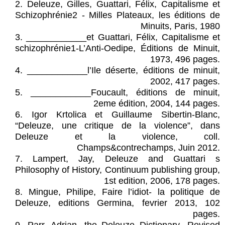
‎2.‎ Deleuze, Gilles, Guattari, Félix, ‎Capitalisme et
Schizophrénie2 - Milles ‎Plateaux, les éditions de
Minuits, Paris, ‎‎1980‎
‎3.‎ ‎____________et Guattari, Félix, ‎Capitalisme et
schizophrénie1-L’Anti-‎Oedipe, Éditions de Minuit,
1973, 496 ‎pages.‎
‎4.‎ ‎____________l’Ile déserte, éditions de ‎minuit,
2002, 417 pages.‎
‎5.‎ ‎____________Foucault, éditions de ‎minuit,
2eme édition, 2004, 144 pages.‎
‎6.‎ Igor Krtolica et Guillaume Sibertin-‎Blanc,
“Deleuze, une critique de la ‎violence”, dans
Deleuze et la violence, ‎coll.
Champs&contrechamps, Juin 2012.‎
‎7.‎ Lampert, Jay, Deleuze and Guattari s
‎Philosophy of History, Continuum ‎publishing group,
1st edition, 2006, 178 ‎pages.‎
‎8.‎ Mingue, Philipe, Faire l’idiot- la politique ‎de
Deleuze, editions Germina, fevrier ‎‎2013, 102
pages.‎