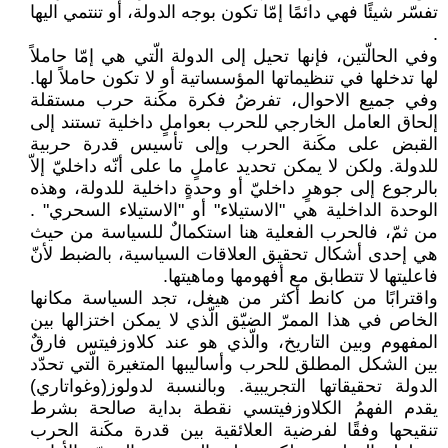
تفسّر شيئًا فهي دائمًا إمّا تكون بوجه الدولة، ‏أو تنتمي اليها
‏. ‏
وفي الحالّتين، فإنها تحيل إلى الدولة الّتي هي إمّا ‏حاملاً
لها تدخلها في تنظيماتها المؤسساتية أو لا ‏تكون حاملاً لها.
وفي جميع الاحوال، تفرضُ فكرة ‏مكَنة حرب مستقلة
إلحاق العامل الخارجي للحرب ‏بعواملٍ داخلية تستند إلى
القبض على مكَنة الحرب ‏وإلى تأسيس قدرة حربية
للدولة. ولكن لا يمكن ‏تحديد عاملٍ ما على أنّه داخليّ إلاّ
بالرجوع إلى ‏جوهرٍ داخليّ أو وحدةٍ داخلية للدولة، وهذه
‏الوحدة الداخلية هي "الاستيلاء" أو "الاستيلاء ‏السحري"‏ ‏.
من ثمّ، فالحرب الفعلية هنا ‏استكمالٌ للسياسة من حيث
هي إحدى أشكال ‏تحقيق العلاقات السياسية، بالضبط لأنّ
فاعليتها ‏لا تتطابق مع أفهومها وماهيتها. ‏
واقترابًا من كانط أكثر من هيغل، تجد السياسة ‏مكانها
الخاص في هذا الممرّ الضيّق الّذي لا يمكن ‏اختزالها بين
المفهوم وبين التاريخ، والّذي هو عند ‏كلاوزفيتس فارقٌ
بين الشكل المطلق للحرب ‏وأساليبها المتغيرة الّتي تحدّد
الدولة تحقيقاتها ‏التجريبية. وبالنسبة لدولوز(وغواتاري)
يقدم الفهمُ ‏الكلاوزفيتسي نقطة بداية صالحة بشرط
تنقيحها ‏وفقًا لفرضية العلائقية بين قدرة مكَنة الحرب