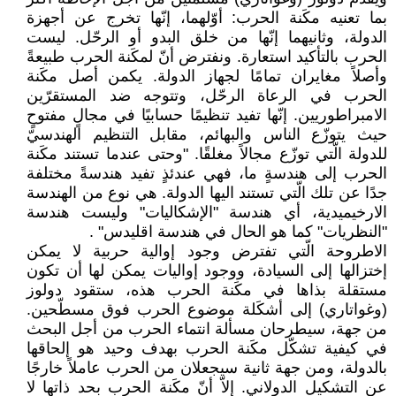
بما تعنيه مكَنة الحرب: أوّلهما، إنّها ‏تخرج عن أجهزة
الدولة، وثانيهما إنّها من خلق ‏البدو أو الرحّل. ليست
الحرب بالتأكيد استعارة. ‏ونفترض أنّ لمكَنة الحرب طبيعةً
وأصلاً مغايران تمامًا ‏لجهاز الدولة. يكمن أصل مكَنة
الحرب في الرعاة ‏الرحّل، وتتوجه ضد المستقرّين
الامبراطوريين. إنّها ‏تفيد تنظيمًا حسابيًا في مجالٍ مفتوحٍ
حيث يتوزّع ‏الناس والبهائم، مقابل التنظيم الهندسيّ
للدولة الّتي ‏توزّع مجالاً مغلقًا. "وحتى عندما تستند مكَنة
الحرب ‏إلى هندسةٍ ما، فهي عندئذٍ تفيد هندسةً مختلفة
‏جدًا عن تلك الّتي تستند اليها الدولة. هي نوع من ‏الهندسة
الارخيميدية، أي هندسة "الإشكاليات" ‏وليست هندسة
"النظريات" كما هو الحال في ‏هندسة اقليدس"‏ ‏. ‏
الاطروحة الّتي تفترض وجود إوالية حربية لا يمكن
‏إختزالها إلى السيادة، ووجود إواليات يمكن لها أن ‏تكون
مستقلة بذاها في مكَنة الحرب هذه، ستقود ‏دولوز
(وغواتاري) إلى أشكَلة موضوع الحرب فوق ‏مسطّحين.
من جهة، سيطرحان مسألة انتماء ‏الحرب من أجل البحث
في كيفية تشكّل مكَنة ‏الحرب بهدف وحيد هو إلحاقها
بالدولة، ومن جهة ‏ثانية سيجعلان من الحرب عاملاً خارجًا
عن ‏التشكيل الدولاني. إلاّ أنّ مكَنة الحرب بحد ذاتها ‏لا