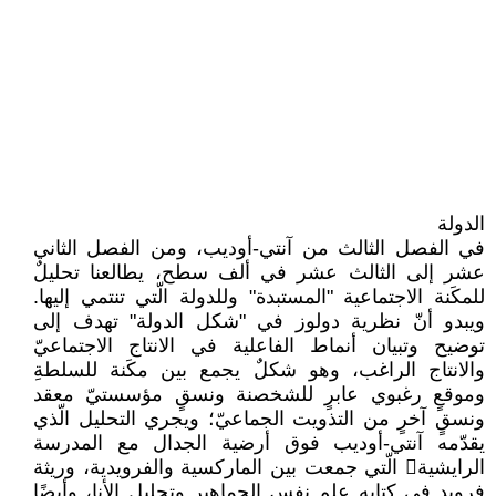
الدولة ‏
في الفصل الثالث من آنتي-أوديب، ومن الفصل ‏الثاني
عشر إلى الثالث عشر في ألف سطح، ‏يطالعنا تحليلٌ
للمكَنة الاجتماعية "المستبدة" ‏وللدولة الّتي تنتمي إليها.
ويبدو أنّ نظرية دولوز ‏في "شكل الدولة" تهدف إلى
توضيح وتبيان أنماط ‏الفاعلية في الانتاج الاجتماعيّ
والانتاج الراغب، ‏وهو شكلٌ يجمع بين مكَنة للسلطةِ
وموقعٍ رغبوي ‏عابرٍ للشخصنة ونسقٍ مؤسستيّ معقد
ونسقٍ آخرٍ ‏من التذويت الجماعيّ؛ ويجري التحليل الّذي
‏يقدّمه آنتي-أوديب فوق أرضية الجدال مع ‏المدرسة
الرايشية‏ الّتي جمعت بين الماركسية ‏والفرويدية، وريثة
فرويد في كتابه علم نفس ‏الجماهير وتحليل الأنا، وأيضًا