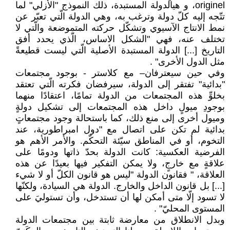
‏originel، و هيالدولة المستبدة، ذلك النموذج ‏‏"الأزلي" لما
تتّجه إليه كلّ دولة وترغب به، وهي ‏الدولة الّتي تعبّر عن
نمط الانتاج الآسيوي وتشكّل ‏حركته المتموضعة والّتي لا
تختلف عنه، فهي ‏‏"الشكل الاساس، الّذي يحدد أفق
التاريخ [...] ‏الدولة المستبدة الأصلية الّتي ليست قطيعةً
مثل ‏الدول الأخرى"‏ ‏. ‏
وفي حين سيعترفان– مع كلاستر - بوجود ‏مجتمعات
"بدائية" تفتقر إلى الدولة، سيرفضان ‏فكرته الّتي تعتقد
بخلوِّ هذه المجتمعات من الدولة ‏تمامًا، اعتقادًا منهما
بوجودِ ميولٍ داخل هذه ‏المجتمعات إلى تشكيل دولةٍ
وميول أخرى إلى منع ‏ذلك، كما باستحالة وجود مجتمعاتٍ
بدائية لم تكن ‏على اتصال مع "دول امبراطورية، عند
التخوم، أو ‏في المناطق سيّئة التحكّم. والأمر الأهم هو
الفرضية ‏العكسية: كانت الدولة بحدّ ذاتها ودومًا على
‏علاقةٍ مع خارجٍ، ولا يمكن التفكير فيها بعيدًا عن ‏هذه
العلاقة، " فقانون الدولة "ليس هو قانون ‏الكلّ أو لا شيء
[...] بل قانون الداخل والخارج. ‏الدولة هي السيادة، ولكنّها
لا تسود إلّا متى ‏أمكن لها أن تستدخل، وأن تستوليَ على
المستوى ‏المحليّ"‏ ‏.‏
وبدل الانطلاق من معارضة ثابتة بين مجتمعات ‏الدولة