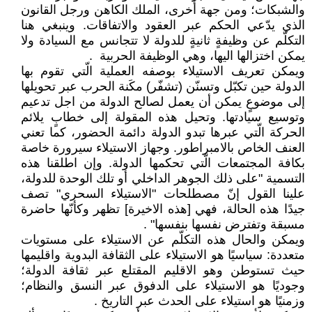
والشبكات؛ ومن جهة أخرى، الملك الكاهن ‏ورجل القانون
الذي يدّعي الحكم عبر العقود ‏والاتفاقات. وينبغي هنا
التكلّم عن وظيفةٍ ثانيةٍ ‏للدولة لا تتجانس مع السيادة ولا
يمكن اختزالها ‏اليها، وهي الوظيفة الحربية ‏ ‏. ‏
ويمكن تعريف الاستيلاء بوصفه العملية الّتي تقوم ‏بها
الدولة حين تكبّل وتسنّن (تشفّر) مكَنة الحرب ‏عبر تحويلها
إلى موضوعٍ يمكن أن يعمل لصالح ‏الدولة من اجل تدعيم
وتوسيع سيادتها. وتحيل هذه ‏المقولة إلى خطابٍ يلائم
الحركة الّتي عبرها تبدو ‏الدولة دائمة الحضور، كما تعني
العنف الخاص ‏بالامبراطور. وجهاز الاستيلاء سيرورة خاصة
بكافة ‏المجتمعات الّتي تحكمها الدولة. وإن اطلقنا هذه
‏التسمية "على ذلك الجوهر الداخلي أو تلك ‏الوحدة للدولة،
علينا القول إنّ مصطلحات ‏‏"الاستيلاء السحري" تصف
جيدًا هذه الحالة، ‏فهي [هذه الاخيرة] تظهر وكأنّها حاضرة
مسبقة ‏وتفترض نفسها بنفسها"‏ ‏. ‏
ويمكن والحال هذه التكلّم عن الاستيلاء على ‏مستويات
متعددة: سياسيًا هو الاستيلاء على ‏الثقافة البدوية واقليمها
حيث تستوطن وهو الاقليم ‏المقتلع عبر ثقافة الدولة؛
وجوديًا هو الاستيلاء ‏على الدفوق عبر النسق والنظام؛
وزمنيًا هو استيلاء ‏على الحدث عبر التاريخ ‏.‏