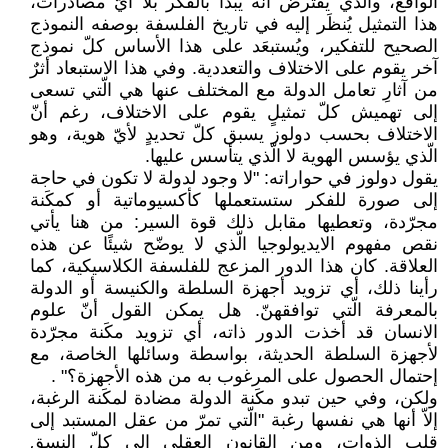
الواقع، والّذي يفترض أنّه ‏يبدأ بالفكر بلا أيّ مصادرات،
هذا التمثيل يُنظَر ‏إليه في تاريخ الفلسفة بوصفه النموذج
الصحيح ‏للتفكير، ويُستبعَد على هذا الأساس كلّ نموذج
‏آخر يقوم على الاختلاف والتعددية. وفي هذا ‏الاستبعاد أثرٌ
من آثارِ تعامل الدولة مع المختلف ‏عنها هي الّتي تسعى
إلى تهميش كلّ تمثيلٍ يقوم ‏على الاختلاف، رغم أنّ
الاختلاف بحسب دولوز ‏يسبق كلّ تحديدٍ لأيّ هوية، وهو
الّذي يؤسس ‏الهوية لا الّذي يتأسس عليها. ‏
يقول دولوز في حواراته: "لا وجود لدولة لا تكون ‏في حاجة
إلى صورة للفكر ستستعملها ‏كأكسيوماتية أو كمكَنة
مجرّدة، وتعطيها مقابل ‏ذلك قوة السير: من هنا يأتي
نقص مفهوم ‏الايديولوجيا الّذي لا يوضّح شيئًا عن هذه
‏العلاقة. كان هذا الدور المزعج للفلسفة ‏الكلاسيكية، كما
رأينا ذلك، أي تزويد أجهزة ‏السلطة والكنيسة أو الدولة
بالمعرفة الّتي توافقهنّ. ‏هل يمكن القول أنّ علوم
الانسان قد أخذت ‏الدور ذاته، أي تزويد مكَنة مجرّدة
لأجهزة السلطة ‏الحديثة، بواسطة وسائلها الخاصة، مع
إحتمال ‏الحصول على المرغوب به من هذه الأجهزة؟"‏ ‏.‏
ولكن، وفي حين تبدو مكَنة الدولة مضادة لمكَنة ‏الرغبة،
إلاّ أنها هي نفسها رغبة "الّتي تمرّ من عقل ‏المستبد إلى
قلب الذوات، ومن القانون العقلي إلى ‏كلّ النسق