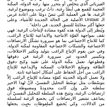
الفيزيائي الّذي يتخلص أو يتحرر ‏منها. رغبة الدولة، المكَنة
العجيبة للقمع هي أيضًا ‏رغبة، ذاتٌ ترغب وموضوع لرغبة.
الرغبة، ها هي ‏العملية الّتي تنصّ دومًا على اعادة غرس
الـ ‏Urstaat‏ الأصلية في الحالة الجديدة للأشياء، ‏وعلى
جعلها أكثر محايَثةً للنسق الجديد، في ‏داخله"‏ ‏. ‏
ويُنظر إلى الدولة هذه كقوة مضادة لإنتاجات ‏الرغبة: فهي
تقف بمواجهة القوّة الانتاجية ‏والابداعية للانتاج الراغب،
كما للانتاج ‏الاجتماعي بما هو سيرورة تشكّل الارتصافات
‏الاجتماعية والشبكات الاجتماعية المقاومة لمكَنة ‏الدولة.
وفي حين يقوم الإنتاج الراغب بتوليد ‏وتكثير الاختلافات،
وتكسير الحدود عبر سيرورة ‏الرغبة في دفوقها
وقطوعها، تعمل مكَنة الدولة ‏على تقييد وكبح دفوق
الطاقة وتوسّع الاختلافات ‏الممكنة والإبداعية للإنتاج
الراغب من أجل الحفاظ ‏على أشكال اجتماعية ثابتة. ‏
ولا تعمل الدولة الحديثة كقوّة مضادة للإنتاج ‏الراغب إلاّ
بتوسّطات مثل توسّط التحليل ‏النفسيّ، لأنّ لهذا الاخير
سلطته حتّى وإن كانت ‏محدودةً ومضبوطة فوق
ارتصافات الرغبة، وتتيح ‏هذه السلطة للتحليل النفسيّ أن
يضاعف تشفير ‏الارتصافات كي يخضع الرغبة لسلسلة
من ‏الدلالات، وكي يُخضِع الملفوظات بحيث يجعلها