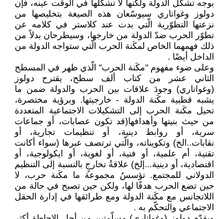
بوجه تشكّل الدولة ولكنها لا تشكّلها في ‏الوقت عينه، فإن
دولوز وغواتاري سيوسّعان هذه ‏الصيغة بتخليصها من
نزعتها التطوّرية الّتي بدت ‏عند كلاستر في كلامه عن
تطوّر الحرب ضدّ الدولة ‏من خارجها، وسيطرحان بدلاً من
ذلك فهمهما ‏الخاص لمكَنة الحرب الّتي ستواجه الدولة من
الداخل ‏أيضًا ‏.‏
وعلى ضوء مفهوم "مكَنة الحرب" الّذي ظهر في ‏المسطح
الثاني عشر من كتاب ألف سطح، يقترح ‏دولوز
(وغواتاري) وجودَ علاقات بين الحرب ‏والدولة ضمن ما
يشبه قطبية مكَنة الدولة - ‏خارجيتها. وبرؤية مختصرة،
تحيل مكَنة الحرب إلى ‏التشكيلات الاجتماعية المتعددة
من حيث بنيتها ‏وأهدافها(قد تكون عصابات، أو جماعات
سرية، ‏أو روابط دينية، أو تنظيمات تجارية، أو
‏نقابات..الخ) وتكويناته، والّتي ترتصف عبرها ‏‏(سواء أكانت
تقنية، أم علمية، أو فنية، أو لغوية، ‏أو ايكولوجية، أو
اقتصادية، أو دينية...إلخ) ‏علاقةُ تخارجٍ بالنسبة إلى التنظيم
الدولاني ‏للمجتمع. تؤسسُ مجموعة ما مكَنة حرب، لا
حين ‏تضع الحرب هدفًا لها، ولكن حين تصبح في حالة ‏من
اللاتجانس مع مكَنة الدولة ومع طرائقها في ‏إدارة الحقل
الاجتماعي والتحكّم به ‏.‏
ويقدّم دولوز (وغواتاري) مسلّمتين من أجل ‏الإحاطة أكثر