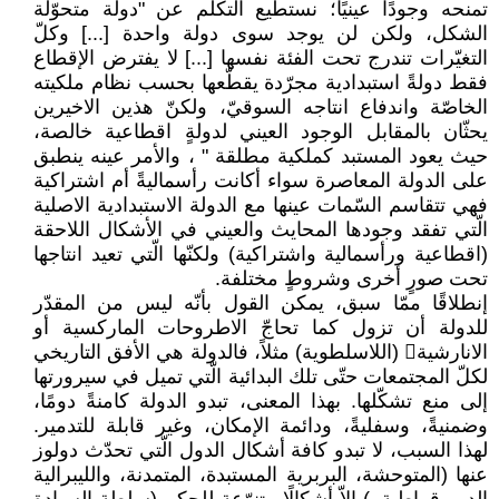
تمنحه وجودًا عينيًا؛ نستطيع التكلّم عن "دولة ‏متحوّلة
الشكل، ولكن لن يوجد سوى دولة واحدة ‏‏[...] وكلّ
التغيّرات تندرج تحت الفئة نفسها ‏‏[...] لا يفترض الإقطاع
فقط دولةً استبدادية ‏مجرّدة يقطّعها بحسب نظام ملكيته
الخاصّة واندفاع ‏انتاجه السوقيّ، ولكنّ هذين الاخيرين
يحثّان ‏بالمقابل الوجود العيني لدولةٍ اقطاعية خالصة،
‏حيث يعود المستبد كملكية مطلقة "‏ ، والأمر عينه ‏ينطبق
على الدولة المعاصرة سواء أكانت رأسماليةً ‏أم اشتراكية
فهي تتقاسم السّمات عينها مع الدولة ‏الاستبدادية الاصلية
الّتي تفقد وجودها المحايث ‏والعيني في الأشكال اللاحقة
(اقطاعية ورأسمالية ‏واشتراكية) ولكنّها الّتي تعيد انتاجها
تحت صورٍ ‏أخرى وشروطٍ مختلفة. ‏
إنطلاقًا ممّا سبق، يمكن القول بأنّه ليس من المقدّر
‏للدولة أن تزول كما تحاجّ الاطروحات الماركسية أو
‏الانارشية‏ (اللاسلطوية) مثلاً، فالدولة هي الأفق ‏التاريخي
لكلّ المجتمعات حتّى تلك البدائية الّتي تميل ‏في سيرورتها
إلى منع تشكّلها. بهذا المعنى، تبدو ‏الدولة كامنةً دومًا،
وضمنيةً، وسفليةً، ودائمة ‏الإمكان، وغير قابلة للتدمير.
لهذا السبب، لا ‏تبدو كافة أشكال الدول الّتي تحدّث دولوز
عنها ‏‏(المتوحشة، البربرية المستبدة، المتمدنة، والليبرالية