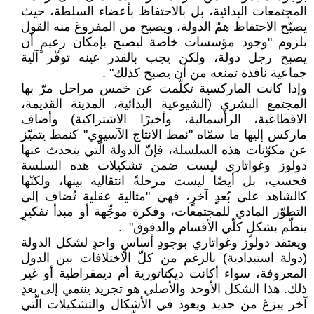
المجتمعات البدائية، بل بالاحتفاظ ‏بأعضاء السلطة، حيث
يصبّح الاحتفاظ همّ ‏الدولة، ويصبح من المفروغ منه القول
بلزوم "وجود ‏مؤسسات خاصة ليصبح بإمكان زعيمٍ أن
يصبح ‏رجل دولة، ولكن يجب بالقدر عينه توفّر آلية
‏جماعية نافذة تمنعه من أن يصبح كذلك"‏ ‏. ‏
وإذا كانت الماركسية تكلّمت عن خمس مراحل مرّ ‏بها
المجتمع البشري (الشيوعية البدائية، المدينة ‏القديمة،
الاقطاعية، الرأسمالية، وأخيرًا الاشتراكية) ‏وأضاف
ماركس إليها ما سمّاه "نمط الانتاج ‏الآسيوي" كنمط يتميّز
عن مكوّنات هذه ‏السلسلة، فإنّ الدولة الّتي يتحدث عنها
دولوز ‏وغواتاري ليست ضمن تشكيلات هذه السلسة
‏فحسب، بل أيضًا ليست مرحلةً انتقالية بينها، ‏ولكنّها
كالشاهد على بُعدٍ آخرٍ، فهي "مثالية ‏عقلية تُضاف إلى
التطوّر المادي للمجتمعات، ‏وفكرة موجِّهة أو مبدأ تفكيرٍ
ينظّم بشكلٍ كلّي ‏الأقسام والدفوق"‏ ‏ .‏
ويعتقد دولوز وغواتاري بوجودِ أساسٍ واحدٍ لشكل ‏الدولة
(دولة استبدادية) بالرغم من كلّ ‏الاختلافات بين الدول
المعروفة، سواء أكانت ‏ديكتاتورية أم ديمقراطية أو غير
ذلك. هذا الشكل ‏الأوحد والأصلي هو تجريد ينتمي إلى بعدٍ
آخر ‏يبزغ من جديد ويعود في الأشكال والتشكيلات ‏الّتي