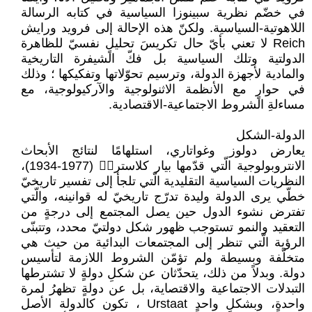
في خضّم نظرية ‏سبينوزا السياسية في كتابه الرسالة
اللاهوتية-‏السياسية. ولكنّ هذه الإحالة إلى فرويد ورايش
‏Reich‏ لا تعني بأيّ حال تكريسَ تحليلٍ نفسيّ ‏للظاهرة
الدولتية وتلك السياسية بل فكّ الشيفرة ‏التاريخية
والمادية لأجهزة الدولة، وترسيم تحوّلاتها ‏وتفكيكها ؛ وذلك
في حوارٍ مع الأنظمة ‏الاثنولوجية والآركيولوجية، مع
مساءلةِ الشروط ‏الاجتماعية-الاقتصادية.‏
الدولة-الشكل
يعارض دولوز وغواتاري، استلهامًا لنتائج الأبحاث
‏الانتروبولوجية الّتي قدّمها بيار كلاستر‏ ‏‏(1934-1977)،
النظريات السياسية التقليدية ‏الّتي تلجأ إلى تفسير تاريخيّ
خطّي يرى الدولة ‏وليدة تدرّج تاريخيّ له قوانينه، والّتي
تفترض نشوء ‏الدول حين يصل المجتمع إلى درجةٍ من
التعقيد ‏والنمو تستوجب ظهور شكل دولتيّ محدد، وتتبنّى
‏الرؤية الّتي تنظر إلى المجتمعات البدائية من حيث ‏هي
متخلّفة وبسيطة ولم تؤمّن الشروط اللازمة ‏لتأسيس
دولة. وبدلاً من ذلك، يتحدّثان عن ‏شكلِ دولةٍ لا تشترطها
التبدلات الاجتماعية ‏والاقتصاية، بل عن دولةٍ تظهرُ لمرة
واحدةٍ، ‏وبشكلٍ واحدٍ ‏Urstaat‏ ، تكون كالدولة الأصل