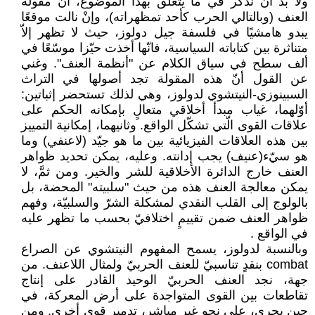
ولا بد أن نذكر في ما يتعلّق بهذا الموضوع، أن ‏مقولة
العنف (وبالتالي الحرب كأحد تمظهراته)، ‏وإنْ نالت موقعًا
يبدو هامشيًا في فلسفة جيل ‏دولوز، حيث لا تظهر إلاّ
متناثرة بين كتاباته ‏السياسية، فانّها أخذت حيّزا موسّعًا في
ألف سطح ‏في سياق الكلام عن "أنظمة العنف". وغني
عن ‏القول أنّ هذه المقولة تجد أصولها في التراث
‏السبينوزي-النيتشوي لدولوز، وهي لذلك ‏تستحضر إثباتين:
أوّلهما، غياب مبدأ أخلاقي ‏متعالٍ بإمكانه الحكم على
علاقات القوى الّتي ‏تشكّل الواقع. وثانيهما، إمكانية التمييز
بين هذه ‏العلاقات الفيزيائية بين ما هو جيّد (لاعنفي) وما
‏هو سيّء(عنيف) يجب إدانته. وعليه، يمكن تحديد ‏ظواهر
العنف خارج الدائرة الأخلاقية للشر والخير. ‏ومن ثمَّ، لا
يمكن معالجة العنف هذه من حيث ‏‏"سلبيته" المحضة، بل
بالولوج إلى القلب النقدي ‏لمشكلة الشرّ والسلبيّة، وفهم
ظواهر العنف ضمن ‏تقييمٍ اختلافيّ بحسب ما تظهر عليه
في الواقع ‏. ‏
وبالنسبة لدولوز، يسمح المفهوم النيتشوي عن ‏الصراع
‏combat‏ بنقدٍ تناسبيّ للعنف الحربيّ ‏ولمثال اللاعنف. من
جهة، نجد العنف الحربيّ ‏الوحيد القادر على إنتاج
تقاطعات بين القوى ‏المتواجدة على أرض المعركة، في
حين يجري، على ‏نحوٍ غير مباشر، تدمير قوى أخرى. ومن