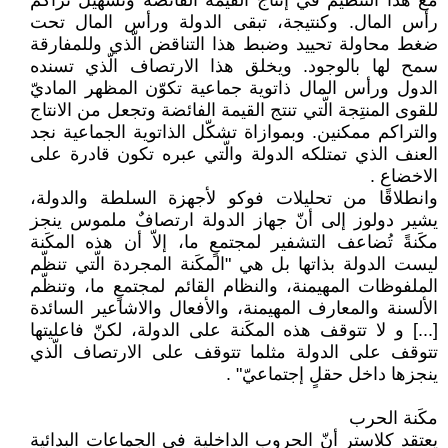
مع هذا التنظيم في إنتاج القيمة ‏الفائضة وتسهيل تراكم
رأس المال. وكنتيجة، تبقى ‏الدولة ورأس المال تحت
ضغط محاولة تحييد وضبط ‏هذا التناقض الّذي وللمفارقة
سمح لها بالوجود. ‏ويخلق هذا الارتصاف الّذي تسنده
الدول ورأس ‏المال ذاتوية جماعية تكوّن المظهر الماديّ
للقوى ‏المنتِجة الّتي تنتج القيمة الفائضة وتجعل من الانتاج
‏والتراكم ممكنين. وبموازاة تشكّل الذاتوية الجماعية ‏نجد
العنف الذي تمتلكه الدولة والّتي عبره تكون ‏قادرة على
الاخضاع ‏.‏
وانطلاقًا من تحليلات فوكو لأجهزة السلطة ‏والدولة،
يشير دولوز إلى أنّ جهاز الدولة ارتصافٌ ‏ملموس ينجز
مكَنةً تُضاعف التشفير لمجتمعٍ ما، ‏إلاّ أن هذه المكَنة
ليست الدولة بذاتها بل هي ‏‏"المكَنة المجردة الّتي تنظّم
الملفوظات المهيمنة، والنظام ‏القائم لمجتمعٍ ما، وتنظّم
الألسنة والمعارف المهيمنة، ‏والأفعال والاشاعير السائدة
[...] و لا تتوقف ‏هذه المكَنة على الدولة، لكنّ فاعليتها
تتوقف على ‏الدولة مثلما تتوقف على الارتصاف الّذي
ينجزها ‏داخل حقلٍ إجتماعيّ"‏ ‏. ‏
مكَنة الحرب ‏
يعتقد كلاستر أنّ الحروب الداخلية في الجماعات ‏البدائية