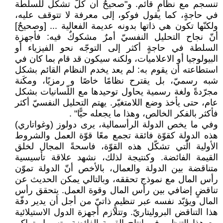
‏تنسجم مع نظامٍ قائم. و"صحيحٌ أن كلّ تشكّل ‏للسلطة
في حاجةٍ، كما يقول فوكو، إلى معرفة لا ‏تتوقف عليه،
ولكنّها تكون هي ذاتها بدونه عديمة ‏الفعالية ... [وصحيحٌ]
أنّ نجاح التحليل النفسيّ ‏أمرٌ مشكوكٌ فيه: فأجهزة
السلطة في حاجةٍ أكثر ‏إلى التوجّه نحو الفيزياء أو
البيولوجيا أو ‏الاعلاميات، ولكنه سيكون قد قام بما كان في
‏استطاعته أن يقوم به: لم يعد يخدم النظام القائم ‏بشكل
شبه رسميّ، بل يقترح نظامًا خاصًا و رمزيًا، ‏ومكَنة
مجرّدةً ولغة رسمية يحاول توحيدها مع ‏اللّسانيات بشكل
عام، حتى يأخذ وضع اللامتغيّر. ‏يهتم التحليل النفسيّ أكثر
فأكثر بالفكر ‏الخالص، وهذا ما يجعله حيًّا"‏ ‏. ‏
وفي ما يخص الدولة الرأسمالية، يرى دولوز ‏‏(وغواتاري)
هذه الدولة كقوّة فائقة تجمع معًا قوّة ‏العمل والشروط
الأولية الّتي تشكّل هذه القوّة، ‏فاسحةً المجال لخلق
القيمة الفائضة. وكنتيجة ‏لذلك، نشهد علاقة تأسيسية
متناقضة بين الدولة ‏والعمال، بالأخص أنّ الدولة تموّن
رأس المال مع ‏نموذج تحققه، وبالتالي يمكن الحديث عن
تناقضٍ ‏إضافي بين رأس المال وقوة العمل. يتحقق رأس
المال ‏ويؤبّد نفسه عبر تنظيمٍ ذاتيّ من أجل أن يدير دفّة
‏هذا التناقض البروليتاريّ. وتتلازم أجهزة الدول ‏الاستيلائية