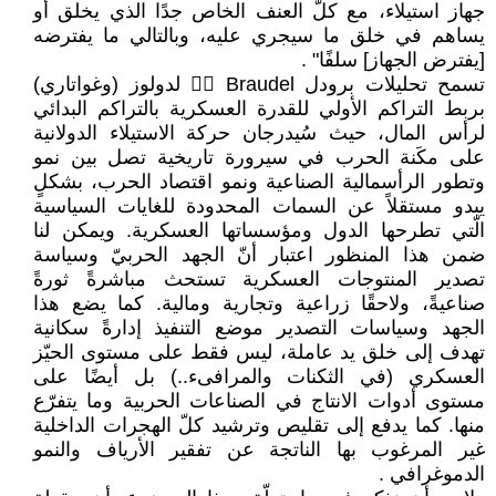
جهاز استيلاء، مع ‏كلّ العنف الخاص جدًا الذي يخلق أو
يساهم في ‏خلق ما سيجري عليه، وبالتالي ما يفترضه
[يفترض ‏الجهاز] سلفًا"‏ ‏.‏
تسمح تحليلات برودل ‏Braudel‏ ‏‏ لدولوز ‏‏(وغواتاري)
بربط التراكم الأولي للقدرة العسكرية ‏بالتراكم البدائي
لرأس المال، حيث سُيدرجان حركة ‏الاستيلاء الدولانية
على مكَنة الحرب في سيرورة ‏تاريخية تصل بين نمو
وتطور الرأسمالية الصناعية ‏ونمو اقتصاد الحرب، بشكلٍ
يبدو مستقلاً عن ‏السمات المحدودة للغايات السياسية
الّتي تطرحها ‏الدول ومؤسساتها العسكرية. ويمكن لنا
ضمن هذا ‏المنظور اعتبار أنّ الجهد الحربيّ وسياسة
تصدير ‏المنتوجات العسكرية تستحث مباشرةً ثورةً
‏صناعيةً، ولاحقًا زراعية وتجارية ومالية. كما يضع ‏هذا
الجهد وسياسات التصدير موضع التنفيذ إدارةً ‏سكانية
تهدف إلى خلق يد عاملة، ليس فقط على ‏مستوى الحيّز
العسكري (في الثكنات والمرافىء..) ‏بل أيضًا على
مستوى أدوات الانتاج في ‏الصناعات الحربية وما يتفرّع
منها. كما يدفع إلى ‏تقليص وترشيد كلّ الهجرات الداخلية
غير المرغوب ‏بها الناتجة عن تفقير الأرياف والنمو
الدموغرافي ‏.‏