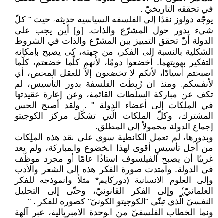
في تحققه ‏التاريخيّ ‏.‏
يوجّه دولوز نقدًا إلى الفلسفة السياسية حديثة، ‏حيث " كلّ
شيء يدور حول المشرّع والذات. [و] ‏أين يجب على
الدولة أنّ تحقق التمييز بين المشرّع ‏والذات في الشروط
الشكلية بالنسبة إلى الفكر، ‏من جهته، كي يصبح بإمكانه
التفكير بهويتهما. ‏أخضعوا دومًا، لأنهم كلّما خضعتم، كلّما
اصبحتم ‏أسيادًا، لأنكم لا تخضعون إلاّ للعقل المحض، أي
‏لأنفسكم. ومنذ ان رُبِطَت الفلسفة بدور ‏التأسيس، لم
تكف عن مباركة السلطات القائمة، ‏وعن إعارة عقيدتها
في الملِكات إلى أعضاء الدولة ‏‏"‏ ‏. ولقد أصبح الحس
المشترك، وكلّ الملكات الّتي ‏تشكّل مركز الكوجيتو
إجماع الدولة محمولاً إلى ‏المطلق. ‏
وبدورها، لم تعمل الكانطية سوى على نقد هذه ‏الملِكات
من أجل تأسيسٍ أقوى لهذا الخضوع ‏والمباركة، ولم يعد
غريبًا أن يصبح الفيلسوف استاذًا ‏عامًا أو مجرد موظّف
في الدولة. وامتدت صورة ‏الفكر هذه إلى الشعر والأدب
وإلى العلوم ‏الانسانية (دوركايم‎*‎‏ مثلاً وانموذجه للفكر
العلمانيّ) ‏وإلى الفكر القانونيّ، وحتّى إلى التحليل
النفسيّ ‏الّذي تبنّى "الكوجيتو الكونيّ" كصورة للفكر ‏. " ‏
ونما الخطاب الفلسفيّ من الوحدة الامبريالية، عبر ‏آلهة