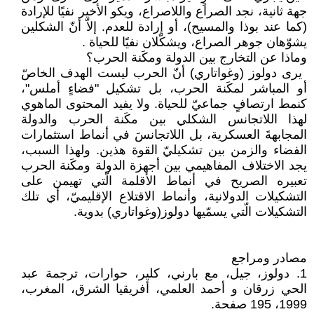
جهة ‏ثانية، نجد الصراع واللاصراع، ويكو الأخير نفيًا ‏للإرادة
(كما عند بوذا والمسيح)، أو إرادة للعدم. ‏إلاّ أنّ الشكلين
يشوّهان جوهر الصراع، ‏ويشكّلان نفيًا للحياة ‏.‏
وماذا عن التخارج بين الدولة ومكَنة الحرب؟
‏ يرى دولوز (وغواتاري) أنّ الحرب ليست الهدف ‏الخاصّ
أو المباشر لمكَنة الحرب، بل تشكيل "فضاءٍ ‏أملس"،
كنمط ارتصافٍ جماعيّ للحياة. ولا يفيد ‏المحتوى الماهوي
لهذا اللاتجانس الشكلي بين مكَنة ‏الحرب والدولة
المجابهةَ العسكرية، بل اللاتجانسَ في ‏أنماط استثمارات
الفضاء والزمن بين تشكيليّ القوة ‏هذين. ولهذا السبب،
يجد الاختلاف المفاهيمي ‏بين أجهزة الدولة ومكَنة الحرب
تعبيره الصريح في ‏أنماط الأقلمة الّتي تهيمن على
التشكيلات ‏الدولانية، وأنماط الاقتلاع الإقليميّ، أي تلك
‏التشكيلات الّتي يسمّيها دولوز(وغواتاري) بدوية. ‏
‏ ‏
مصادر ومراجع
‏1.‏ دولوز، جيل، مع بارني، كلير، حوارات، ترجمة عبد
الحي زرقان و أحمد ‏العلمي، أفريقيا الشرق، المغرب،
1999، 195 صفحة.‏