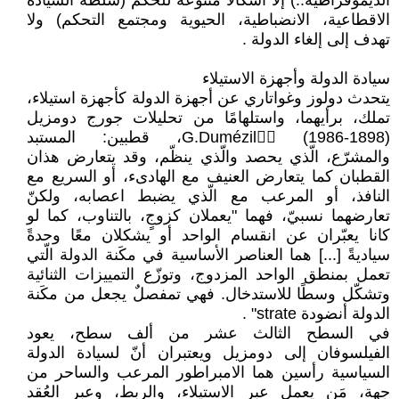
‏الديموقراطية..) إلاّ أشكالًا متنوّعة للحكم (سلطة ‏السيادة
الاقطاعية، الانضباطية، الحيوية ومجتمع ‏التحكم) ولا
تهدف إلى إلغاء الدولة ‏.‏
سيادة الدولة وأجهزة الاستيلاء ‏
يتحدث دولوز وغواتاري عن أجهزة الدولة كأجهزة ‏استيلاء،
تملك، برأيهما، واستلهامًا من تحليلات ‏جورج دومزيل
(1898-1986) ‏G.Dumézil، قطبين: المستبد
والمشرّع، ‏الّذي يحصد والّذي ينظّم، وقد يتعارض هذان
‏القطبان كما يتعارض العنيف مع الهادىء، أو ‏السريع مع
النافذ، أو المرعب مع الّذي يضبط ‏اعصابه، ولكنّ
تعارضهما نسبيّ، فهما "يعملان ‏كزوجٍ، بالتناوب، كما لو
كانا يعبّران عن انقسام ‏الواحد أو يشكلان معًا وحدةً
سياديةً [...] هما ‏العناصر الأساسية في مكَنة الدولة الّتي
تعمل بمنطق ‏الواحد المزدوج، وتوزّع التمييزات الثنائية
وتشكّل ‏وسطًا للاستدخال. فهي تمفصلٌ يجعل من مكَنة
‏الدولة أنضودة ‏strate‏"‏ ‏. ‏
في السطح الثالث عشر من ألف سطح، يعود
‏الفيلسوفان إلى دومزيل ويعتبران أنّ لسيادة الدولة
‏السياسية رأسين هما الامبراطور المرعب والساحر ‏من
جهة، مَن يعمل عبر الاستيلاء، والربط، وعبر ‏العُقد