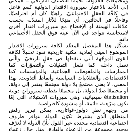
ومجتمعات اللادولة، يحملنا التصنيف ‏التاريخي – المكَنيّ
إلى الأخذ بالاعتبار سيرورة ‏الاقتدار الدولتية كبعدٍ فاعل
في كافّة الحقل ‏الاجتماعيّ، راهنيًا كان أم افتراضيًا،
وفاعلًا في ‏الحالّتين، أي منتِجًا للآثار المتبدّلة بحسب
علاقات ‏الهيمنة أو الإخضاع مع سيرورات اقتدارٍ أخرى
‏لامتجانسة تتواجد في الآن عينه فوق الحقل ‏الاجتماعي
ذاته. ‏
يشكّل هذا التمفصل المعقّد لكافة سيرورات ‏الاقتدار
الموضوع العيني لمادية مكنية تاريخية تقود ‏تحليلاً لكافة
القوى الموجّهة الّتي تلتقطها في حقلٍ ‏تاريخيّ، والّتي
تعمل داخله كما تفعل التمثيلات ‏والتصوّرات كما
الممارسات والملفوظات الجماعية، ‏والمؤسسات كما
الاقتصادات، والعقلانيات ‏السياسية وأنماط التذويت. بهذا
المعنى، لا يعني ‏مجتمعٌ بلا دولة مجتمعًا يفتقر إلى دولة،
أو مجتمعًا ‏ضدّ الدولة، بل مجتمعًا تقطعه سيرورات دولتة
‏étatisation‏ سيميائية، وهي سيروات ‏الاستيلاء، الّتي إمّا
تكون مترّهنة، قائمة، أو ‏منشودة كافتراضية ‏. ‏
من وجهة نظرٍ دولوز-غواتارية، يمكن تبرير رفض
‏المنطلق الّذي يشترط تكوّن الدولة بتوافر ظروف
‏اجتماعية اقتصادية محددة عبر القول بأنّ الدولة لا ‏تُعرّف
بوجود مجموعة من الزعماء والقادة، مثل ‏حال زعماء