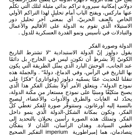
دولاني إمكانية سيرورة تراكم بدائي مثيلة ‏لتلك الّتي تكلّم
عنها ماركس، ويفتح الباب أمام ‏تحليلٍ لهذا التراكم الأولي
الخاص بالعنف الحربيّ، ‏أي بمعنى آخر تحليل دور
الاستيلاء الّذي تقوم به ‏الدولة على الأقاليم والأعمال
والتبادلات في ‏تأسيس ونمو القدرة العسكرية للدول ‏.‏
الدولة وصورة الفكر
يقول دولوز إنّ الدولة الاستبدادية "لا تشترط ‏التاريخ
الكونيّ إلاّ بشرطِ أن تكون، ليس في ‏الخارج، بل دائمًا
عند الجانب، الوحشَ البارد الّذي ‏يمثّل الطريقة الّتي يكون
بها التاريخ في الرأس، وفي ‏الدماغ، دولةً"‏ ‏. والجملة هذه
تنقلنا للحديث ‏عمّا يسمّيه دولوز (وغواتاري) "فكرًا على
نموذج ‏الدولة"، ويتعلق الأمر أولاً بشكل الفكر هذا ‏الّذي
يصبح متكيّفًا ومبنيًا على نموذج مستعار من ‏مكَنة الدولة،
يحدّد له الغايات والطرق والأدوات ‏والأعضاء، ليصبح
بالنسبة إليه أورغانون. ‏وستتوفّر صورة للفكر تغطّي كلّ
الفكر، وتكون ‏بمكانة الشكل-الدولة الّذي ينمو داخل
الفكر. ‏وتمتلك هذه الصورة رأسين يحيلان بالتحديد إلى
‏قطبي السيادة. وهذان الرأسان، اللّذان لا ينفكّان
‏يتصادمان، هما إمبراطورية ‏‎ imperium ‎التفكير ‏الصحيح