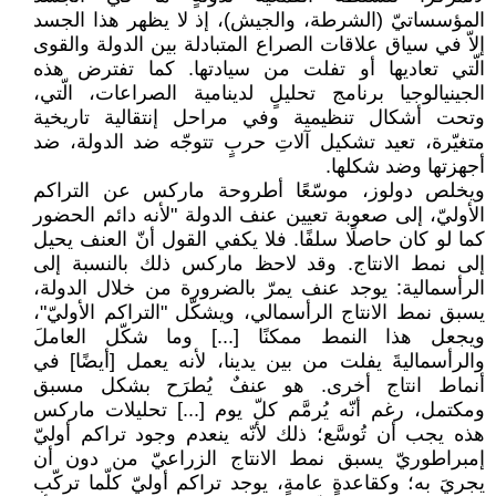
المؤسساتيّ (الشرطة، والجيش)، إذ لا يظهر ‏هذا الجسد
إلاّ في سياق علاقات الصراع المتبادلة ‏بين الدولة والقوى
الّتي تعاديها أو تفلت من ‏سيادتها. كما تفترض هذه
الجينيالوجيا برنامج ‏تحليلٍ لدينامية الصراعات، الّتي،
وتحت أشكال ‏تنظيمية وفي مراحل إنتقالية تاريخية
متغيّرة، تعيد ‏تشكيل آلاتِ حربٍ تتوجّه ضد الدولة، ضد
‏أجهزتها وضد شكلها.‏
ويخلص دولوز، موسّعًا أطروحة ماركس عن التراكم
‏الأوليّ، إلى صعوبة تعيين عنف الدولة "لأنه دائم ‏الحضور
كما لو كان حاصلًا سلفًا. فلا يكفي ‏القول أنّ العنف يحيل
إلى نمط الانتاج. وقد لاحظ ‏ماركس ذلك بالنسبة إلى
الرأسمالية: يوجد عنف ‏يمرّ بالضرورة من خلال الدولة،
يسبق نمط الانتاج ‏الرأسمالي، ويشكّل "التراكم الأوليّ"،
ويجعل هذا ‏النمط ممكنًا [...] وما شكّل العاملَ
والرأسماليةَ ‏يفلت من بين يدينا، لأنه يعمل [أيضًا] في
أنماط ‏انتاج أخرى. هو عنفٌ يُطرَح بشكل مسبق
‏ومكتمل، رغم أنّه يُرمَّم كلّ يوم [...] تحليلات ‏ماركس
هذه يجب أن تُوسَّع؛ ذلك لأنّه ينعدم ‏وجود تراكم أوليّ
إمبراطوريّ يسبق نمط الانتاج ‏الزراعيّ من دون أن
يجريَ به؛ وكقاعدةٍ عامةٍ، ‏يوجد تراكم أوليّ كلّما تركّب