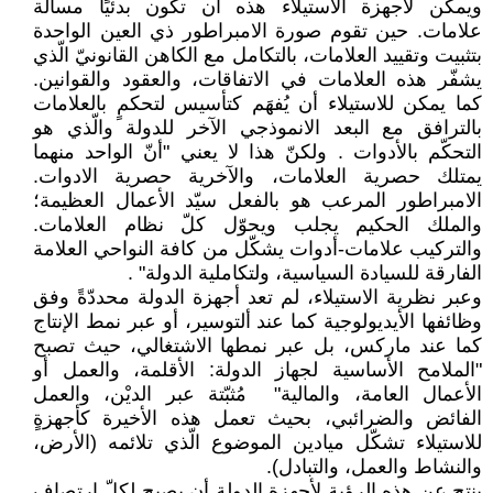
ويمكن لأجهزة الاستيلاء هذه أن تكون بدئيًا ‏مسألة
علامات. حين تقوم صورة الامبراطور ذي ‏العين الواحدة
بتثبيت وتقييد العلامات، بالتكامل ‏مع الكاهن القانونيّ الّذي
يشفّر هذه العلامات في ‏الاتفاقات، والعقود والقوانين.
كما يمكن ‏للاستيلاء أن يُفهَم كتأسيس لتحكمٍ بالعلامات
‏بالترافق مع البعد الانموذجي الآخر للدولة والّذي ‏هو
التحكّم بالأدوات ‏. ولكنّ هذا لا يعني "أنّ ‏الواحد منهما
يمتلك حصرية العلامات، والآخرية ‏حصرية الادوات.
الامبراطور المرعب هو بالفعل ‏سيّد الأعمال العظيمة؛
والملك الحكيم يجلب ويحوّل ‏كلّ نظام العلامات.
والتركيب علامات-أدوات ‏يشكّل من كافة النواحي العلامة
الفارقة للسيادة ‏السياسية، ولتكاملية الدولة"‏ ‏.‏
وعبر نظرية الاستيلاء، لم تعد أجهزة الدولة محددّةً ‏وفق
وظائفها الأيديولوجية كما عند ألتوسير، أو ‏عبر نمط الإنتاج
كما عند ماركس، بل عبر نمطها ‏الاشتغالي، حيث تصبح
"الملامح الأساسية لجهاز ‏الدولة: الأقلمة، والعمل أو
الأعمال العامة، ‏والمالية"‏ ‏ مُثبّتة عبر الديْن، والعمل
الفائض ‏والضرائبي، بحيث تعمل هذه الأخيرة كأجهزةٍ
‏للاستيلاء تشكّل ميادين الموضوع الّذي تلائمه ‏‏(الأرض،
والنشاط والعمل، والتبادل). ‏
ينتج عن هذه الرؤية لأجهزة الدولة أن يصبح لكلّ ‏ارتصاف