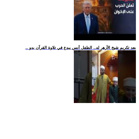
.. بعد تكريم شيخ الأزهر له.. الطفل أنس يبدع في تلاوة القرآن بدو