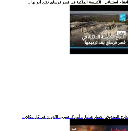
.. افتتاح استثنائي.. الكنيسة الملكية في قصر فرساي تفتح أبوابها
.. خارج الصندوق | حصار شامل.. أميركا تضرب الإخوان في كل مكان