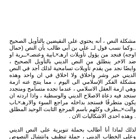
مشكلة النص ، أنه يحتوي على النقيضين بالتأويل الصحيح
..وكما نسب قول لــ علي بن أبي طالب بأن النص (حمال
اوجه) فنجد من يؤول تأويلات ارهـ×ـابية وعنصـ×ــرية او
ضد الاخر ينطلق من النص الديني بالتأويل الصحيح ،
وايضًا نجد من يقدم تأويلات تسامحية لذلك أجد في النص
الديني خير وشر واخلاق ولا اخلاق في ان واحد وهذه
مشكلة الفكر الإسلامي الى اليوم ، مما ينتج عنه ازمة
وهي ازمة العقل الاسلامي ، عندما تجده متسامح ومتجدد
ستجد فيه دعاة الاصلاح الديني والوسطية ، واذا اردته ان
يكون متطرفًا فستجد بداخله مراجع السوء والارهـ×ـاب
والت×ــطرف وكلهم باسم المرجع الثابت الوحيد المطلق
. وهذه احدى الاشكاليات الان .
لذلك لماذا أنا أطالب بحملة تنويرية على النص الديني
وعلى الخطاب الديني ، حملة تنظيف وانتشال النصوص