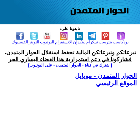
تابعونا على:
بودكاست
بنترست
تيلكرام
لينكدإن
الانستغرام
اليوتيوب
التويتر
الفيسبوك
تبرعاتكم وتبرعاتكن المالية تحفظ استقلال الحوار المتمدن،
فشاركونا في دعم استمرارية هذا الفضاء اليساري الحر
[اشترك في قناة ‫«الحوار المتمدن» على اليوتيوب]
الحوار المتمدن - موبايل
الموقع الرئيسي