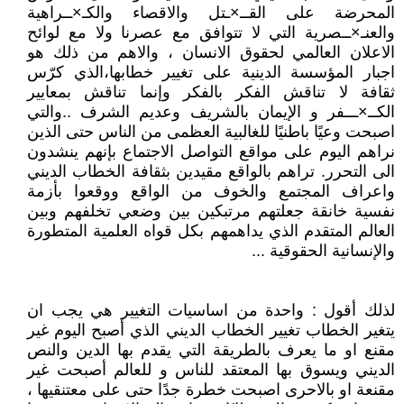
المحرضة على القــ×ـتل والاقصاء والكـ×ــراهية
والعنـ×ــصرية التي لا تتوافق مع عصرنا ولا مع لوائح
الاعلان العالمي لحقوق الانسان ، والاهم من ذلك هو
اجبار المؤسسة الدينية على تغيير خطابها،الذي كرّس
ثقافة لا تناقش الفكر بالفكر وإنما تناقش بمعايير
الكــ×ـــفر و الإيمان بالشريف وعديم الشرف ..والتي
اصبحت وعيًا باطنيًا للغالبية العظمى من الناس حتى الذين
نراهم اليوم على مواقع التواصل الاجتماع بإنهم ينشدون
الى التحرر. تراهم بالواقع مقيدين بثقافة الخطاب الديني
واعراف المجتمع والخوف من الواقع ووقعوا بأزمة
نفسية خانقة جعلتهم مرتبكين بين وضعي تخلفهم وبين
العالم المتقدم الذي يداهمهم بكل قواه العلمية المتطورة
والإنسانية الحقوقية ...
لذلك أقول : واحدة من اساسيات التغيير هي يجب ان
يتغير الخطاب تغيير الخطاب الديني الذي أصبح اليوم غير
مقنع او ما يعرف بالطريقة التي يقدم بها الدين والنص
الديني ويسوق بها المعتقد للناس و للعالم أصبحت غير
مقنعة او بالاحرى اصبحت خطرة جدًا حتى على معتنقيها ،