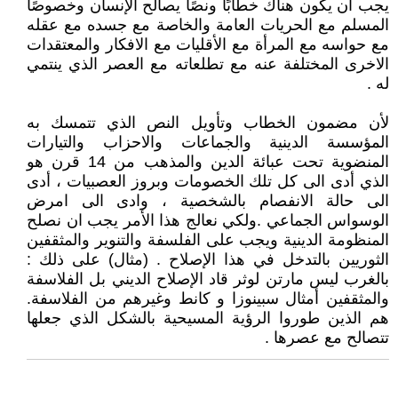
يجب ان يكون هناك خطابًا ونصًا يصالح الإنسان وخصوصًا
المسلم مع الحريات العامة والخاصة مع جسده مع عقله
مع حواسه مع المرأة مع الأقليات مع الافكار والمعتقدات
الاخرى المختلفة عنه مع تطلعاته مع العصر الذي ينتمي
له .
لأن مضمون الخطاب وتأويل النص الذي تتمسك به
المؤسسة الدينية والجماعات والاحزاب والتيارات
المنضوية تحت عبائة الدين والمذهب من 14 قرن هو
الذي أدى الى كل تلك الخصومات وبروز العصبيات ، أدى
الى حالة الانفصام بالشخصية ، وادى الى امرض
الوسواس الجماعي .ولكي نعالج هذا الأمر يجب ان نصلح
المنظومة الدينية ويجب على الفلسفة والتنوير والمثقفين
الثوريين بالتدخل في هذا الإصلاح . (مثال) على ذلك :
بالغرب ليس مارتن لوثر قاد الإصلاح الديني بل الفلاسفة
والمثقفين أمثال سبينوزا و كانط وغيرهم من الفلاسفة.
هم الذين طوروا الرؤية المسيحية بالشكل الذي جعلها
تتصالح مع عصرها .