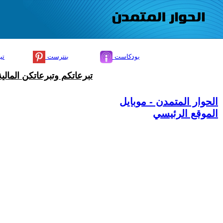
بودكاست
بنترست
تي
تبرعاتكم وتبرعاتكن المال
الحوار المتمدن - موبايل
الموقع الرئيسي