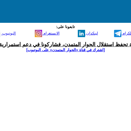
تابعونا على:
لكرام
لينكدإن
الانستغرام
اليوتيوب
ية تحفظ استقلال الحوار المتمدن، فشاركونا في دعم استمرارية 
[اشترك في قناة ‫«الحوار المتمدن» على اليوتيوب]