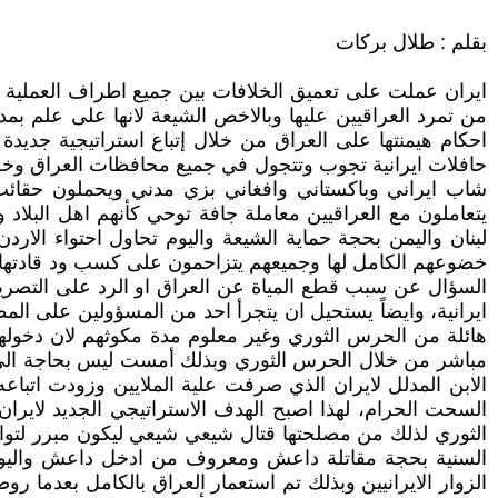
بقلم : طلال بركات
ايران عملت على تعميق الخلافات بين جميع اطراف العملية ا
من تمرد العراقيين عليها وبالاخص الشيعة لانها على علم بم
احكام هيمنتها على العراق من خلال إتباع استراتيجية جديدة
حافلات ايرانية تجوب وتتجول في جميع محافظات العراق وخصوص
شاب ايراني وباكستاني وافغاني بزي مدني ويحملون حقائب
يتعاملون مع العراقيين معاملة جافة توحي كأنهم اهل البلاد
لبنان واليمن بحجة حماية الشيعة واليوم تحاول احتواء الارد
خضوعهم الكامل لها وجميعهم يتزاحمون على كسب ود قادتها 
السؤال عن سبب قطع المياة عن العراق او الرد على التصريحات
ايرانية، وايضاً يستحيل ان يتجرأ احد من المسؤولين على المط
هائلة من الحرس الثوري وغير معلوم مدة مكوثهم لان دخوله
مباشر من خلال الحرس الثوري وبذلك أمست ليس بحاجة الى من ي
الابن المدلل لايران الذي صرفت علية الملايين وزودت اتباعه
السحت الحرام، لهذا اصبح الهدف الاستراتيجي الجديد لاي
الثوري لذلك من مصلحتها قتال شيعي شيعي ليكون مبرر لتو
السنية بحجة مقاتلة داعش ومعروف من ادخل داعش واليوم 
الزوار الايرانيين وبذلك تم استعمار العراق بالكامل بعدما