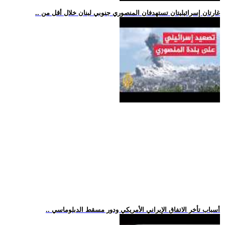
.. غارتان إسرائيليتان تستهدفان المنصوري جنوبي لبنان خلال أقل من
.. أسباب تأخر الاتفاق الإيراني الأمريكي ودور مسقط الدبلوماسي