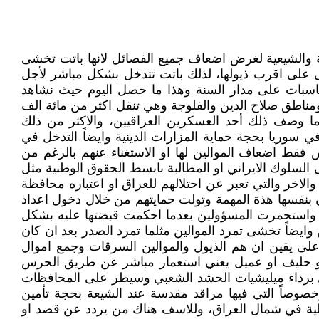
ة والشيعية لغرض اضعاف جميع الفصائل لانها باتت تخشى
تى على اقرب ذيولها، لذلك باتت تتدخل بشكل مباشر لأجل
لمناسبات على مدار السنة وهذا ما حصل اليوم حيث نشاهد
مناطق صلاح الدين والفلوجة وهي تنقل اكثر من مائة الف
 وصف ذلك أحد العسكرين العراقيين، والاكثر من ذلك
 سوريا بحجة حماية المزارات الدينية وايضاً التدخل في
س فقط اضعاف الموالين لها او الاستغناء عنهم بالرغم من
سلوك الايراني او المطالبة بابسط الحقوق الوطنية مثل
لاخر والتي تعبر عن احتلالهم للعراق او اعتباره محافظة
ان بنفسها هذة المهمة وتولت حمايتهم من خلال دخول اعداد
اق واستحمرت المسؤولين بعدما احكمت قبضتها عليه بشكل
ايضاً تخشى تمرد الموالين مثلما تمرد الصدر بعد ان كان
ت على يقين ان هم الذيول والموالين السرقات وجمع اموال
 او حليف او عميل يعني استعمار مباشر عن طريق الحرس
 برداء ميليشيات الحشد الشعبي وسيطر على المحافظات
صاً التي فيها مراقد مقدسة عند الشيعة بحجة تأمين
ئيلية في شمال العراق، وللاسف هناك من يردد عن قصد او