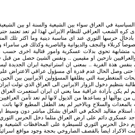
لسياسية في العراق سواء بين الشيعية والسنة او بين الشيعي
دى كره الشعب العراقي للنظام الايراني لهذا لم تعد تعتمد ح
 بادخال حرسها الثوري عند اي مناسبة دينية وما اكثر تلك ا
اً كربلاء والنجف والديوانية والناصرية وكذلك في سامراء و
 متشابهة تحوي بدلات عسكرية وامور قتالية اخرى حسب ما
 والعراقيين نازحين او مقيمين .. ونفس الشيئ حصل من قبل في
ن بنفس هذة الفرية .. بمعنى ان استراتيجية ايران الجديدة لي
حتى وصل الحال عدم قدرة أي مسؤول عراقي الاعتراض على ال
 المتغطرسة التي يطلقها المسؤولين الايرانيين بين الحين وا
البة بتنظيم دخول الزوار الايرانين الى العراق الذي تولت اير
م لم يكن بأرادة عراقية مما يعني ان ايران استعمرت العر
واليها او يساعدها من الذيول لانها لم تعد تأمن العراقيين و
 بالمعدات والسلاح وبالاخير لم يعد الطفل المطيع لانها بات
ران استلام مقاليد الحكم في العراق بشكل مباشر دون وسيط
اجد عسكري دائم على ارض العراق مثلما دخل الحرس الثوري
دخل الحرس الثوري للسيطرة على المحافظات الشيعية وخصو
 روضت الاكراد ايضاً بالقصف الصاروخي بحجة وجود مواقع اسرا