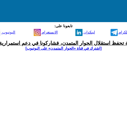
تابعونا على:
لكرام
لينكدإن
الانستغرام
اليوتيوب
ية تحفظ استقلال الحوار المتمدن، فشاركونا في دعم استمرارية 
[اشترك في قناة ‫«الحوار المتمدن» على اليوتيوب]