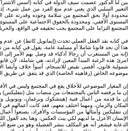
بين لنا الدكتور عصمت سيف الدولة في كتابه (أسس الاشتراك
التعبير السلبي الذي يعني عدم منع الفرد من عمل شيء، إذ 
محدودة أولا بحق المجتمع من سلامة وجوده وقدرته على ال
المستوى الأفقي، ومحدودة بالحقوق الاجتماعية على المستوى 
المجتمع التزاما على المجتمع يجب تحقيقه في الواقع، والحريات
في كتابه نقد العقل العملي تحدث (إيمانويل كانط) عن عدم و
هذا أن نجد قانونا شاملا أو مسلمة عامة، يقول في كتابه من تر
(إنه من المستغرب أن رجالا أذكياء قد وصل بهم الأمر إلى ا
امرئ هذه الرغبة المبدأ المعين لإرادته، هي شاملة، لأن قان
شمولية قانون، أقصى نقيض للانسجام، أسوأ خلاف وأيضا الإل
موضوعه الخاص (رفاهيته الخاصة) الذي قد يتفق عن طريق الصد
إن المعيار الموضوعي للأخلاق يقع في المجتمع وليس في الأفر
إن ما يرفضه الناس بالمجتمعات من منصات مثل (نتفليكس) وأمثا
إن ما قدمه من أعمال فنية (هيتشكوك وبرغمان، وبونويل وتروف
المكان والزمان، ومهما اختلف معهم، فقد كانت أعمالهم في الن
إن نتفليكس وأمثالها من المؤسسات والأفراد، يصنعوا أعمال ي
الإنسان الأعزل ما لديهم لكي يبث العكس، وهنا يجد القول ال
الدعاية فيشعر أنه هو المكلف بنشر الفضيلة وهو من ضيع الت