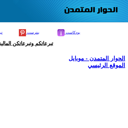
بودكاست
بنترست
تي
تبرعاتكم وتبرعاتكن المال
الحوار المتمدن - موبايل
الموقع الرئيسي