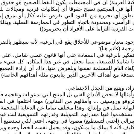
ية العربية) أن في المجتمعات يكون اللفظ الصحيح هو حقوق ف
أنها في المجتمع تصبح حقوقا أي إمكانيات فردية ومجالات لل
تطور أي تحرره من القيود التي تفرض عليه ككل أو تمزق إم
الرأسي، ومحدودة باتجاه التطور في الممارسة الفعلية. وبذلك
 الفردية التزاما على الأفراد أن يحترموه))
جود معيار موضوعي للأخلاق يقع في الرغبة، لأنه سيظهر بالضر
جمة (غانم هنا):
لتفكير بالرغبة في السعادة على أنها قانون عملي شامل، على 
ونا شاملا للطبيعة، بينما يجعل في غير هذا المكان، كل شيء م
غاء التام للمسلمة نفسها وللغرض منها. ذاك أن إرادة الجمي
فة مع أهداف الآخرين الذين يتابعون مثله أهدافهم الخاصة)
اد، وينبع من الجدل الاجتماعي.
لها لا يخص الأبداع الفني بل المنتج التي تدعو له، وتقحمه في
و وروسيني ... وأمثالهم من الفنانين) مهما اختلفوا في الفك
هاية تمثل فن وإبداع، وهذا مختلف تماما عن الدعاية المقحمة ك
ستخدموا فيها مقدرتهم التمويلية وقدرتهم التسويقية لبث قيم
ليبرالي (اغتني لتستطيع) مصوبا في وجهه، اغتني لكي تستطيع أ
كليف لأنه لا يملك ما يملكون، وقد يحمل نفسه الخطأ وحده وي