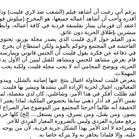
برغم أني رغبت أن أشاهد فيلم (الشعب ضد لاري فلينت) وذلك
أقدره وأحب أن أشاهد أعماله جميعها، هو المخرج (ميلوش فو
اعتقد أن فورمان يمتاز بفلسفة فردية في كافة أعماله، وأبط
مبشرين بإطلاق الحرية دون عائق.
يدور الفيلم حول لاري فلينت الذي يصدر مجلة بورنو، تحتوي ع
الفاحشة في المجتمع وحوكم بالمؤبد ولكن استطاع أن يخرج 
في دفاعه عن فكره يقول فلينت أن الجنس قانوني ويمارسه ال
قام بعرض مشاهد للجنس ومشاهد للقتل ليبين أن الأول يدعم 
الحرية، ويوضح المحامي أنه لا يحب مجلة فلينت ولكنه يحب أن
المهملات.
يتعرض فلينت لمحاولة اغتيال ينتج عنها إصابته بالشلل، ويبد
المغتالون، اغتيال لحرية الإرادة التي ينشدها ويبشر بها فلينت.
لقد ظللت أفكر في هذا الأمر، وشاغلني، كان لدي معضلة، لماذا 
نفس الأمر قد أدار ذهني سابقا بخصوص الملكية، لماذا يعتبر الم
الحقيقة أنه طالما أخرجنا المجتمع من الموضوع صار الصراع ا
يصور، ومن يقتل، ومن يسرق، ومن يستغل.... إلخ) كلها حري
يرفع معياره الفردي وليس بالضرورة المعيار الفردي للآخر.
وبصراحة لا أجد الأمر بهذا الشكل حرية فردية، لأن من يوجه ر
عليه، وإلا فلماذا يجاهر به ولا يتركه خاصا به.