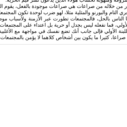
روقه ومنهوبه لحساب هؤلاء الذين يدعون نشر قيم الحرية.
ر من خلاله من صراعات هي صراعات موجودة بالفعل، يقوم الفن 
ري التام والبورنو والمثلية مثلا، لهو ضرب لوحدة تكون المجتمعا
 الناس بالحل، فالمجتمعات تطورت عبر الأزمنة ولأسباب موض
ولي، فما نفعله ليس بجدل أو حرية بل اعتداء على المجتمعات ا
لبنة الأولي فإلى جانب أنك تضع نفسك في مواجهة مع الأغلبي
راعا، كثيرا ما يكون بين أشخاص كلاهما لا يؤمن بالمجتمعات.