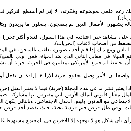
 رغم علمي بموضوعه وفكرته، إلا إني لم أستطع التركيز في م
رمان).
اله يشبهون الأطفال الذين لم ينضجون، يفعلون ما يريدون ويث
لى مشاهد غير اعتيادية في هذا السوق، فتبدو أكثر تحررا من 
بضغط من أصحاب لافتات (الحريات).
ناس ومع ذلك إذا قام أحد بتصويره يعاقب بالسجن، في المقاب
الحياة في مقابل الثاني الذي ضد الحياة، فمن أولي بالمنع
 يحتفظ المجتمع الأمريكي بمعاييره في الحرية، حرية أن تشتري
و واضحا أن الأمر وصل لحقوق حرية الإرادة، إرادة أن نفعل أو
يعتبر نشر ما في هذه المجلة (حرية) فيما لا يعتبر القتل (حري
ال معيار قانوني لتملك الأرض التي مفترض أنها مشاركة اجتماعية 
لاجتماعي هو القانون وليس الجدل الاجتماعي، وبالتالي يكون ا
ات. وفي ظل فرض قيم فردية بحتة، حيث يقصد أحد فرض حريته
أي بأي شكل هو لا يوجهه إلا للآخرين في المجتمع مستهدفا غاية