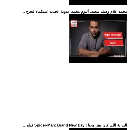
.. محمد علام وهيثم سعيد: ألبوم محمد عدوية الجديد استكمالا لنجاح
.. فيلم Spider-Man: Brand New Day | البداية اللي كان بيتر محتا