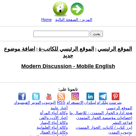
المزيد - الصفحة التالية
Home
الموقع الرئيسي
الموقع الرئيسي للكاتب-ة
اضافة موضوع
|
|
جديد
Modern Discussion - Mobile English
تابعونا على:
بنترست
تيلكرام
لينكدإن
الانستغرام
RSS
اليوتيوب
التويتر
الفيسبوك
الموقع الرئيسي
أخبار عامة
هيئة ادارة الحوار المتمدن - للإتصال بنا
وكالة أنباء المرأة
إحصائيات مؤسسة الحوار المتمدن
اخبار الأدب والفن
قواعد النشر
وكالة أنباء اليسار
ابرز كتاب / كاتبات الحوار المتمدن
وكالة أنباء العلمانية
يوتيوب التمدن
وكالة أنباء العمال