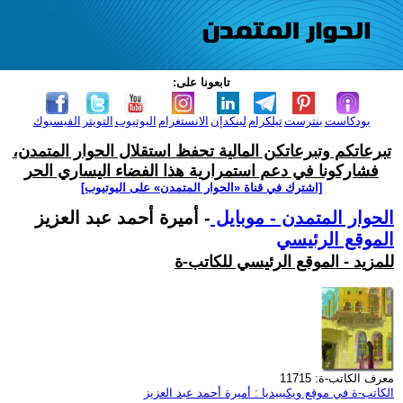
تابعونا على:
بودكاست
بنترست
تيلكرام
لينكدإن
الانستغرام
اليوتيوب
التويتر
الفيسبوك
تبرعاتكم وتبرعاتكن المالية تحفظ استقلال الحوار المتمدن،
فشاركونا في دعم استمرارية هذا الفضاء اليساري الحر
[اشترك في قناة ‫«الحوار المتمدن» على اليوتيوب]
الحوار المتمدن - موبايل
- أميرة أحمد عبد العزيز
الموقع الرئيسي
للمزيد - الموقع الرئيسي للكاتب-ة
معرف الكاتب-ة: 11715
الكاتب-ة في موقع ويكيبيديا : أميرة أحمد عبد العزيز