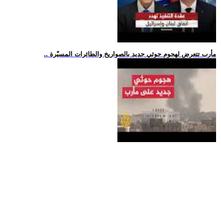
.. مأرب تتعرض لهجوم حوثي جديد بالصواريخ والطائرات المسيّرة