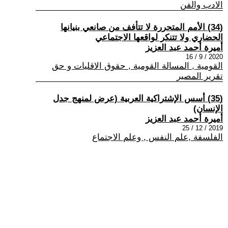
الادب والفن
(34) الأمم المتحررة لا تتأفف من صانعي بنيانها
الحضاري ولا تتنكر لواقعها الاجتماعي
أميرة أحمد عبد العزيز
2020 / 9 / 16
القومية , المسالة القومية , حقوق الاقليات و حق
تقرير المصير
(35) أسس الإشتراكية العربية (عرض لمنهج جدل
الإنسان)
أميرة أحمد عبد العزيز
2019 / 12 / 25
الفلسفة ,علم النفس , وعلم الاجتماع