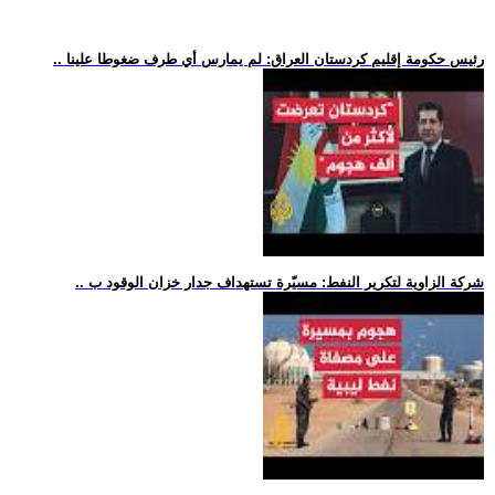
.. رئيس حكومة إقليم كردستان العراق: لم يمارس أي طرف ضغوطا علينا
.. شركة الزاوية لتكرير النفط: مسيّرة تستهداف جدار خزان الوقود ب