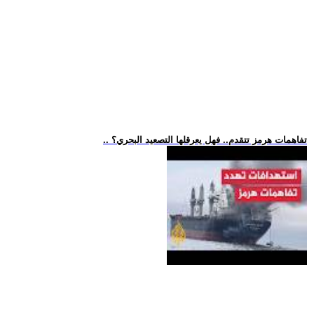
.. تفاهمات هرمز تتقدم.. فهل يعرقلها التصعيد البحري؟