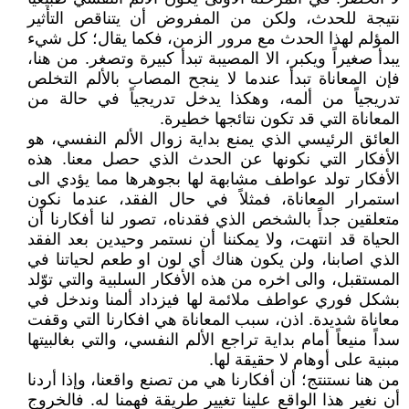
نتيجة للحدث، ولكن من المفروض أن يتناقص التأثير
المؤلم لهذا الحدث مع مرور الزمن، فكما يقال؛ كل شيء
يبدأ صغيراً ويكبر، الا المصيبة تبدأ كبيرة وتصغر. من هنا،
فإن المعاناة تبدأ عندما لا ينجح المصاب بالألم التخلص
تدريجياً من ألمه، وهكذا يدخل تدريجياً في حالة من
المعاناة التي قد تكون نتائجها خطيرة.
العائق الرئيسي الذي يمنع بداية زوال الألم النفسي، هو
الأفكار التي نكونها عن الحدث الذي حصل معنا. هذه
الأفكار تولد عواطف مشابهة لها بجوهرها مما يؤدي الى
استمرار المعاناة، فمثلاً في حال الفقد، عندما نكون
متعلقين جداً بالشخص الذي فقدناه، تصور لنا أفكارنا أن
الحياة قد انتهت، ولا يمكننا أن نستمر وحيدين بعد الفقد
الذي اصابنا، ولن يكون هناك أي لون او طعم لحياتنا في
المستقبل، والى اخره من هذه الأفكار السلبية والتي توّلد
بشكل فوري عواطف ملائمة لها فيزداد ألمنا وندخل في
معاناة شديدة. اذن، سبب المعاناة هي افكارنا التي وقفت
سداً منيعاً أمام بداية تراجع الألم النفسي، والتي بغالبيتها
مبنية على أوهام لا حقيقة لها.
من هنا نستنتج؛ أن أفكارنا هي من تصنع واقعنا، وإذا أردنا
أن نغير هذا الواقع علينا تغيير طريقة فهمنا له. فالخروج