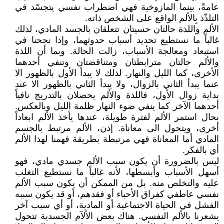
عامةً، بينما المازوخية فهي اضطراب نفسي يتجسّد في
التلذّذ بِالألم الواقع على الشخص ذاته.
الألم واللذة حالتان حسيتان تتعلقان بالجسد المادي، لذلك
غالباً ما نستطيع تحديد أسباب حدوثهما، وإذا نجحنا في
استبعاد ومعالجة الأسباب، زالت الحالة. وبما أن اللذة
والألم حالتان مترابطتان ومتناقضتان وتنفي أحدهما
الأخرى، كما الليل والنهار. لذلك لا يبدأ الأول بالظهور الا
عنما يبدأ الثاني بالزوال، ولا يبدأ الثاني بالظهور الا عند
بداية زوال الأول، فاللذة والألم يحصلان بالتدريج نافياً
أحدهما الآخر كما ينفي ضوء النهار ظلمة الليل وبالعكس.
بحال استمر الألم لفترة طويلة، عندها يأخذ الألم ابعاداً
أخرى، ويتحول الى معاناة. إذن، الألم مرتبط بالجسم
المادي أما المعاناة فهي مرتبطة بطريقة فهمنا لهذا الألم
أي بالفكر.
ليس بالضرورة أن يكون سبب الألم جسدي مادي، فهو
أسهل الأسباب وأبسطها، لأنه غالباً ما نستطيع التغلب
عليه والتخلص منه. بل من الممكن أن يكون سبب الألم
نفسي عاطفي كفراق الأحباء أو فقدهم، أو قد يكون سببه
الفشل في الحياة الاجتماعية أو المادية، أو أي سبب آخر
يشعرنا بالألم النفسي. هناك بعض الألآم الجسدية تتحول