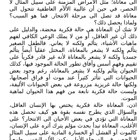
الى معاناة؛ مثل الأمراض المزمنة على سبيل المثال لا
الحصر، في حين أن غالبية الألآم العاطفية تتحول الى
معاناة قد تصل الى مرحلة الانتحار. فما هو السبب؟
ولماذا يحصل ذلك؟
لا شك أن المعاناة هي حالة فكرية محضة، والدليل على
ذلك أن غير العاقل، أو من لا يملك الوعي الكافي لفهم
ماهيات الأشياء، يتألم ولكنه لا يعاني. فالطفل الصغير
يتألم ولكنه لا يشعر بالمعاناة، المختل عقلياً أيضاً يتألم
جسدياً ولكنه لا يشعر بالمعاناة لأنه غير قادر فكرياً على
تقييم وفهم أسس وآفاق تطور الحالة الموجود فيها، كذلك
الحيوان يتألم ولكنه لا يشعر بالمعاناة، رغم وجود بعض
الحيوانات التي تتأثر كثيراً عند موت أو فراق أصحابها،
ولكنها حالة غريزية مزروعة في بعض الحيوانات الأليفة،
وليست حالة فكرية نابعة من فهم هذا الحيوان لماهية
الموت.
اذن، المعاناة حالة فكرية يختص بها الإنسان العاقل،
والسؤال الذي يطرح نفسه بقوة هو كيف تحصل هذه
المعاناة التي تؤدي في بعض الأحيان الى الانتحار؟ على
الأغلب، المعاناة تبدأ بحدث مؤلم يترك أثره على الإنسان،
كالموت أو الفشل أو الخسارة المادية على سبيل المثال
لا الحصر. في المرحلة الأولى يكون الألم النفسي طبيعياً