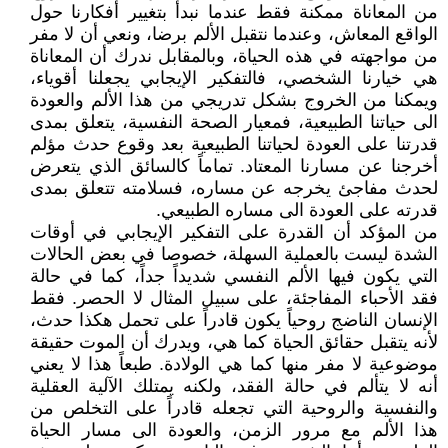
من المعاناة ممكنة فقط عندما نبدأ بتغيير أفكارنا حول
الواقع المعاش، وعندما نتقبل الألم برضا، ونعي أن لا مفر
من مواجهته في هذه الحياة، وبالمقابل ندرك أن المعاناة
هي خيارنا الشخصي، فالتفكير الإيجابي يجعلنا أقوياء،
ويمكنا من الخروج بشكل تدريجي من هذا الألم والعودة
الى حياتنا الطبيعية، فمعيار الصحة النفسية، يتعلق بمدى
قدرتنا على العودة لحياتنا الطبيعية بعد وقوع حدث مؤلم
أخرجنا عن مسارنا المعتاد. تماماً كالسائق الذي يتعرض
لحدث مفاجئ يخرجه عن مساره، فسلامته تتعلق بمدى
قدرته على العودة الى مساره الطبيعي.
من المؤكد أن القدرة على التفكير الإيجابي في أوقات
الشدة ليست بالعملية السهلة، خصوصا في بعض الحالات
التي يكون فيها الألم النفسي شديداً جداً، كما في حالة
فقد الأحباء المفاجئة، على سبيل المثال لا الحصر. فقط
الإنسان الناضج روحياً يكون قادراً على تحمل هكذا حدث،
لأنه يتقبل حقائق الحياة كما هي، ويدرك أن الموت حقيقة
موضوعية لا مفر منها كما هي الولادة. طبعاً هذا لا يعني
أنه لا يتألم في حالة الفقد، ولكنه يمتلك الآلية العقلية
والنفسية والروحية التي تجعله قادراً على التخلص من
هذا الألم مع مرور الزمن، والعودة الى مسار الحياة