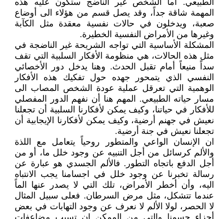
الطبيعي. أما الشخص غير الناضج ستكون عليه هذه
المهمة شاقة جداً، وقد يصل قسم من هؤلاء الى أوضاع
صعبة، ويدخلون في حالات نفسية معقدة مثل الكآبة
وغيرها من الأمراض النفسية الخطيرة.
المشكلة الأساسية التي تواجه الشريحة غير الناضجة في
مثل هذه الحالات، هي منظومة الأفكار السلبية التي تقف
سداً منيعاً أمام تقبل الحدث. وهنا يدخل دور الأخصائي
النفسي الذي يتمحور جهده حول تفكيك هذه الأفكار
الوهمية التي تعرقل عملية عودة الشخص المصاب الى
مسار حياته الطبيعي. المهم هنا أن نفهم الدور المفصلي
للأفكار في حياتنا، وكيف يمكن لأفكارنا السلبية أن تجعلنا
نعيش في جهنم أرضية، وكيف يمكن لأفكارنا الإيجابية أن
تجعلنا نعيش في جنة أرضية.
ان الإنسان الواعي والمتطور روحياً يتعامل مع اللذة
والألم كرسائل من أجل التنبيه عن وجود خلل ما، أو من
أجل الدفع باتجاه التطور. فالألم الجسدي هو عبارة عن
رسالة تخبرنا عن وجود خلل في اجسامنا يجب الانتباه
اليه، وأن أخطر الأمراض، تلك التي لا يصدر عنها الماً
عندما تتشكل، مثل مرض السرطان. فعلى سبيل المثال
لا الحصر، لولا الألم لا نعرف عن وجود التهابات في بعض
أجزاء جسمنا والتي من الممكن ان تسبب مضاعفات