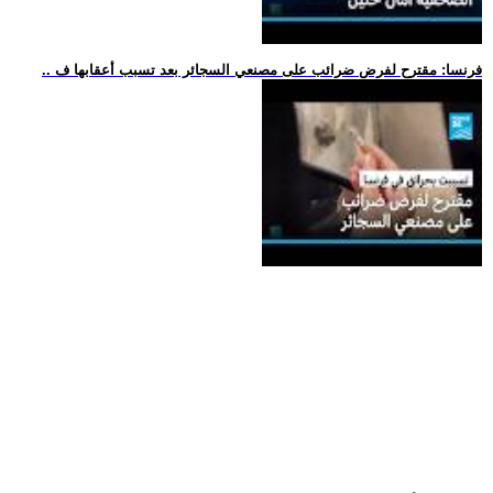
.. فرنسا: مقترح لفرض ضرائب على مصنعي السجائر بعد تسبب أعقابها ف