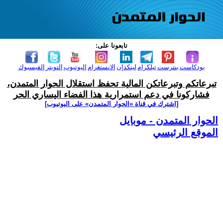
تابعونا على:
بودكاست
بنترست
تيلكرام
لينكدإن
الانستغرام
اليوتيوب
التويتر
الفيسبوك
تبرعاتكم وتبرعاتكن المالية تحفظ استقلال الحوار المتمدن،
فشاركونا في دعم استمرارية هذا الفضاء اليساري الحر
[اشترك في قناة ‫«الحوار المتمدن» على اليوتيوب]
الحوار المتمدن - موبايل
الموقع الرئيسي