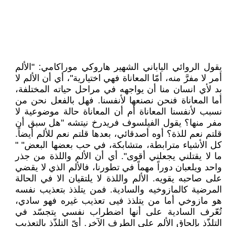
يقول الروائي الياباني الشهير هاروكي موراكامي: "الألم
أمر لا مفرَّ منه، أمّا المعاناة فهي اختيارية"، أي أن الألم لا
بد لأي انسان منا أن يواجهه في مراحل حياته المختلفة،
أما المعاناة فنحن نصنعها لأنفسنا. فهل بالفعل نحن من
نسبب لأنفسنا المعاناة أم أن المعاناة حالة موضوعية لا
مفر منها؟ يقول الفيلسوف فريدرخ نيتشه "هل سبق أن
قلتم نعم للذة؟ أوه أصدقائي، بعدها قلتم نعم للألم أيضاً.
كل الأشياء مترابطة، متشابكة، في حب بعضها البعض" "
ما لا يقتلني يجعلني أقوى". أي أن الألم واللذة من جذر
واحد ويلعبان دوراً مهماً في تطورنا، فالألم الذي لا يقضي
على صاحبه يقويه. الألم واللذة لا يلتقيان الا في الحالة
المرضية كالمازوخيه والسادية. فمن يتلذذ بتعذيب نفسه
هو مازوخي أما من يتلذذ فيى تعذيب غيره فهو سادي،
تُعّرف السادية على أنها اضطراب نفسي يتجسّد في
التلذّذ بإلحاق الألم على الطرف الآخر. أيّ التلذّذ بالتعذيب