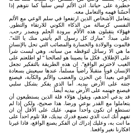
خطيرة على حياتنا. اذن الألم ليس سلبياً كما نتوهم إذا
أحسّنا فهمه والتعامل معه.
يتعامل الأشخاص الذين ارتفعوا في سلم الوعي مع الألم
النفسي كرسالة من الذكاء الكوني للارتقاء والتطور.
فهؤلاء يتقبلون هذه الألآم ببرودة الحلم وبصدر رحب.
على مبدأ: "مبارك كل رسول الم يأتيني منك يا الله".
فالموت والولادة والخسارة والمصائب التي تحل بالإنسان
ما هي الا رسائل لتوقظه من سباته، وهي ليست شراً
على الإطلاق. فكل ما يصيبنا هو لصالحنا " لو اطلعتم على
الغيب لاخترتم الواقع". ان هذه الطريقة بالتفكير تجعل
الإنسان قوياً متقبلاً راضياً مسلماً، عندها سيعيش بسعادة
الوعي بعيداً عن الحزن والغضب والألم والكآبة، فيصنع
جنته على الأرض بيديه. أما الذي يفكر بشكل سلبي
فيصنع جهنمه على الأرض بيديه أيضاً.
قد يدعي أحدهم، ويقول هؤلاء قلة الذين يستطيعون أن
يتعاملوا مع القدر بوعي ورضا. هذا صحيح، ولكن إذا لم
تستطع ان تكون واحداً منهم، عليك على الأقل أن ان
تفهم أنك انت الذي تصنع قدرك بيديك، فلا تلوم احداً على
ما انت به، وعليك إدراك ان الفكر يصنع الواقع، فاذا غيرنا
افكارنا نغير واقعنا.