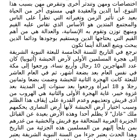
اختصاصات ومهن وتندثر أخرى وتنقرض مهن بسبب هذا
التنوع، أما الدين والعقيدة فهي مستوى آخر من الحياة
بعيد عن تأثير الزمن وتغيراته التي تطرأ على الناس
والمجتمع المتدين هو الأساس الذي تقاس عليه القيم
ومنهج توزن وتقوم به الإنسانية، والعدالة هي من أهم
القيم التي يحتاجها الدين ويستقيم بوجودها ودائما الدين
يبحث ويتبع العدالة أينما تكون
نرجع في التاريخ للسنة الخامسة للبعثة النبوية الشريفة
إلى هجرة المسلمين الأولى لأرض الحبشة (أثيوبيا) كان
عدد المهاجرين 10 رجال وأربع نساء، ورجعوا إلى مكة
في نفس العام بعد بضعة أشهر، ثم في العام العاشر
للبعثة كانت الهجرة الثانية للحبشة وضمت بضعا وثمانين
رجلا و 18 امرأة ورجعوا بعد سنوات إلى المدينة بعد
غزوة خيبر، غاية الهجرة الأولى والثانية هي الهروب من
أذى قريش وتعذيبهم وعدم القدرة على إيقاف هذا الظلم
وسبب اختيار أرض الحبشة لأنها أرض النصارى يحكمهم
ملك "عادل" لا يظلم أحدا وهذه الأرض بعيدة عن القبائل
الجزيرة العربية المتحالفة مع قريش والخشية من غدرهم
بمن يلجأ إليهم من المسلمين هذه الجزئية من التاريخ
وهذا الحدث يعتبر جزءا من السنة النبوية الشريفة يعتبر