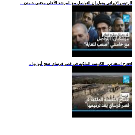
.. الرئيس الإيراني يقول إن التواصل مع المرشد الأعلى مجتبى خامنئ
.. افتتاح استثنائي.. الكنيسة الملكية في قصر فرساي تفتح أبوابها