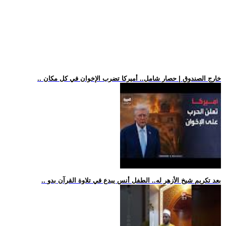
.. خارج الصندوق | حصار شامل.. أميركا تضرب الإخوان في كل مكان
.. بعد تكريم شيخ الأزهر له.. الطفل أنس يبدع في تلاوة القرآن بدو