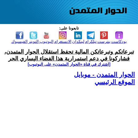
تابعونا على:
بودكاست
بنترست
تيلكرام
لينكدإن
الانستغرام
اليوتيوب
التويتر
الفيسبوك
تبرعاتكم وتبرعاتكن المالية تحفظ استقلال الحوار المتمدن،
فشاركونا في دعم استمرارية هذا الفضاء اليساري الحر
[اشترك في قناة ‫«الحوار المتمدن» على اليوتيوب]
الحوار المتمدن - موبايل
الموقع الرئيسي