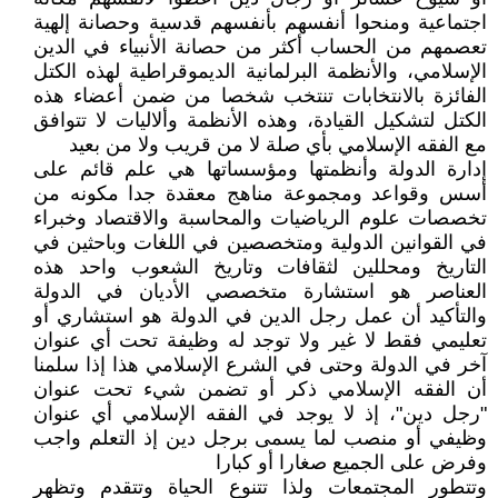
اجتماعية ومنحوا أنفسهم بأنفسهم قدسية وحصانة إلهية
تعصمهم من الحساب أكثر من حصانة الأنبياء في الدين
الإسلامي، والأنظمة البرلمانية الديموقراطية لهذه الكتل
الفائزة بالانتخابات تنتخب شخصا من ضمن أعضاء هذه
الكتل لتشكيل القيادة، وهذه الأنظمة وألاليات لا تتوافق
مع الفقه الإسلامي بأي صلة لا من قريب ولا من بعيد
إدارة الدولة وأنظمتها ومؤسساتها هي علم قائم على
أسس وقواعد ومجموعة مناهج معقدة جدا مكونه من
تخصصات علوم الرياضيات والمحاسبة والاقتصاد وخبراء
في القوانين الدولية ومتخصصين في اللغات وباحثين في
التاريخ ومحللين لثقافات وتاريخ الشعوب واحد هذه
العناصر هو استشارة متخصصي الأديان في الدولة
والتأكيد أن عمل رجل الدين في الدولة هو استشاري أو
تعليمي فقط لا غير ولا توجد له وظيفة تحت أي عنوان
آخر في الدولة وحتى في الشرع الإسلامي هذا إذا سلمنا
أن الفقه الإسلامي ذكر أو تضمن شيء تحت عنوان
"رجل دين"، إذ لا يوجد في الفقه الإسلامي أي عنوان
وظيفي أو منصب لما يسمى برجل دين إذ التعلم واجب
وفرض على الجميع صغارا أو كبارا
وتتطور المجتمعات ولذا تتنوع الحياة وتتقدم وتظهر