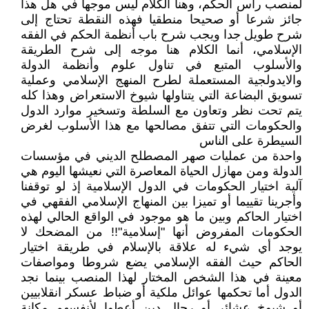
لمنصب رأس الحكم، وهنا الكلام ليس موجها في هل هذا
جائز شرعا أو صحيحا منطقيا فهذه النقطة تحتاج إلى
شرح طويل جدا ويجب شرح باب أنظمة الحكم في الفقه
الإسلامي، أنما الكلام هنا موجه إلى شرح الطريقة
والأسلوب المتبع في تناول علوم وأنظمة الدولة
والايدولجية المستعملة لطرح المنهج الإسلامي وعملية
تسويق البضاعة التي يتناولها شيوخ الاستعراض وهذا كله
يتم تحت نظر وتعاون مع السلطة وتسخير موارد الدول
والحكومات التي تتفق مصالحها مع هذا الأسلوب لغرض
السيطرة على الناس
واحدة من عمليات صهر المصطلح الديني في مؤسسات
الدولة ومن مهازل الحياة المعاصرة التي نعيشها اليوم هي
آلية اختيار الحكومات في الدول الإسلامية إذ لو توقفنا
وأجرينا تقييما أو تميزا بين المنهاج الإسلامي الفقهي في
اختيار الحاكم وبين ما هو موجود في الواقع الحالي لهذه
الحكومات المفروض أنها "إسلامية"!! من المضحك لا
يوجد أي شيء له علاقة بالإسلام في طريقة اختيار
الحاكم حيث الفقه الإسلامي يضع شروطا ومواصفات
معينة في هذا الشخص المختار لهذا المنصب بينما نجد
الدول أما تحكمها عوائل ملكية أو ضباط عسكر انقلابيين
أو شيوخ عشائر أو رجال دين أعطوا لأنفسهم مكانة