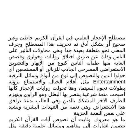
مصطلح الإعجاز العلمي في القرآن الكريم خاطئ وغير
صحيح أو بشكل أدق تم تحريف هذا المصطلح وجرف
المعنى نحو منطقة بعيدة جدا وهي محاولات التأثير على
الناس وذلك عن طريق اختلاق روايات وخوارق وقصص
الغاية منها طمأنة الناس كنوع من الإبهار والتشويق
الاستعراضي المسرحي الجاذب للزبائن أو المستمعين أي
حولوا الدين والنصوص إلى نوع من أنواع وسائل الترفيه
Entertainment مثل أفلام الخيال والاستمتاع برؤية
بطولات نجوم السينما، وهنا تحولت روايات الإعجاز كأنها
أصبحت متعة شرعية ينتصر بها البطل وهو الراوي وينهزم
الطرف الآخر المشكك بالدين وفي الغالب بدعة ترافق
هذا الاستعراض وهي نغمة من التنهدات البشرية ونشيد
على نفس النغمة الحزينة
ما هو معروف وثابت أن نصوص آيات القرآن الكريم
تتضمن إشارات إلى مفاهيم ومسائل علمية دقيقة مثل