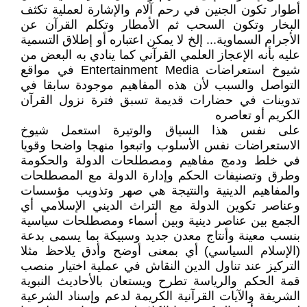
أطوار تكون الجنين في رحم آلام والإشارة لعملية تكثف
البخار وتكون السحب ثم الأمطار وتكلم القرآن عن
الأجرام السماوية... إلخ لا يمكن اعتباره أو إطلاق التسمية
عليه بأنه الإعجاز العلمي القرآني كما ينادي به البعض من
شيوخ استعراضات Entertainment Media في مواقع
التواصل والسبب لأن هذه المفاهيم موجودة سابقا في
تدوينات في حضارات قديمة تسبق فترة نزول القرآن
الكريم أو تعاصره
على نفس هذا السياق والوتيرة استعمل شيوخ
الاستعراضات نفس الأسلوب واتبعوا منهجا واضحا وقويا
في خلط ودمج مفاهيم ومصطلحات الدولة والحكومة
وطرق وتصنيفات الحكم وإدارة الدولة مع المصطلحات
والمفاهيم الدينية والنتيجة هي صهر وتذويب مؤسسات
وعناصر تكوين الدولة مع التراث الديني الإسلامي أي
الجمع بين عناصر دينية وبين أسماء ومصطلحات سياسية
بنسب معينة وأنتاج معدن جديد وسبيكة بما يسمى بدعة
(الإسلام السياسي) أي بمعنى أوضح وأدق يلاحظ مثلا
التركيز عند تناول الدين النقاش في عملية اختيار منصب
قمة الحكم والرياسة تطرح ويستعان بالأحاديث النبوية
الشريفة والآيات القرآنية الكريمة لدعم وإسناد الشرعية